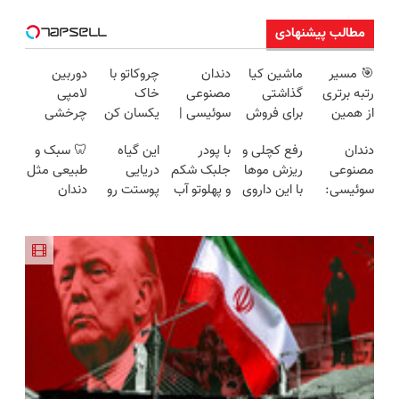
مطالب پیشنهادی
🎯 مسیر
ماشین کیا
دندان
چروکاتو با
دوربین
رتبه برتری
گذاشتی
مصنوعی
خاک
لامپی
از همین
برای فروش
سوئیسی |
یکسان کن
چرخشی
الان، با دوره
؟ اینجا
سبک،
(روش
360 درجه
دندان
رفع کچلی و
با پودر
این گیاه
🦷 سبک و
رایگان ماز
سریع و
مقاوم،
خانگی+آسان+به
فقط امروز
مصنوعی
ریزش موها
جلبک شکم
دریایی
طبیعی مثل
شروع
راحت
طبیعی!
صرفه)
حراج شد🔥
سوئیسی:
با این داروی
و پهلوتو آب
پوستت رو
دندان
میشه!
بفروش
ویزیت
پرداخت
جدیدترین
گیاهی!!!
کن و مانکن
طوری صاف
خودت!
رایگان+پرداخت
درب منزل
فناوری
ثبت مشاوره
شو(تخفیف
میکنه
نصب آسان
اقساطی😍
اروپا، سبک
تا امشب)
انگار20سال
و پرداخت
و مقاوم |
جوون شدی
اقساطی 💳
پرداخت
🔥لینک
📍 تهران
قسطی
خرید