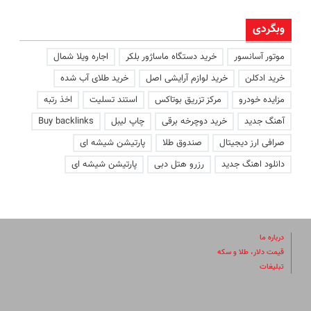
وبگردی
موتور آسانسور
خرید دستگاه ماساژور بلکر
اجاره ویلا شمال
خرید ادکلن
خرید لوازم آرایشی اصل
خرید طلای آب شده
مزایده خودرو
مرکز تزریق بوتاکس
استند تسلیت
اخذ رتبه
آهنگ جدید
خرید دوچرخه برقی
چاپ لیبل
Buy backlinks
صرافی ارز دیجیتال
صندوق طلا
پارتیشن شیشه ای
دانلود اهنگ جدید
رزرو هتل دبی
پارتیشن شیشه ای
درباره ما
قیمت دلار، طلا و سکه
تبلیغات