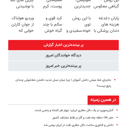
این روش
سوئیسی:
همیشگی
چربی های کبد
درب منزل
شدی🔥
گیاهی معکوس
جدیدترین
پوست، کرم
با نوشیدنی
کن
فناوری اروپا،
جوانساز جلبک
گیاهی(55%تخفیف)
پایان دغدغه
با این روش
کبد قوی و
ویدیو هولناک
سبک و مقاوم |
با 45%تخفیف
هزینه های
توی
سالم با چند
از جوان کارتن
پرداخت قسطی
دندان پزشکی با
خونه،سفیدی و
گیاه خوش
خوابی که
پک سفید
زیبایی دندوناتو
طعم
میلیاردر شد.
کننده خانگی
برگردون
آموزش رایگان
پر بیننده‌ترین اخبار گزارش
(40%off)
دیدگاه خوانندگان امروز
پر بیننده‌ترین خبر امروز
ماجرای خط میخی دانش آموزان | چرا میان نسل جدید داشتن خط‌خوش چندان
رایج نیست؟
در همین زمینه
آتش‌سوزی در یک دکل حفاری ایران؛ چهار نفر کشته و زخمی شدند
حفر ۱۴۸ حلقه چاه نفت و گاز در نقاط مختلف کشور
دانش و فناوری ساخت دکل حفاری نفت در ایران بومی شد