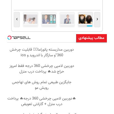
›
‹
مطالب پیشنهادی
دوربین مداربسته پانوراما👈🏻 قابلیت چرخش
360°و سازگار با اندروید و ios
دوربین لامپی چرخشی 360 درجه فقط امروز
حراج شد🔥 پرداخت درب منزل
جایگزین طبیعی تمام روش های تهاجمی
رویش مو
🔥دوربین لامپی چرخشی 360 درجه🔥 پرداخت
درب منزل + گارانتی تعویض