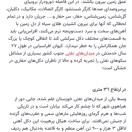
عمق زمین بیرون بکشند. در این فاصله دورودراز بروبیای
پرسروصدای صدها کارگر شستشو، کارگر اتصالات، مکانیک، دکلبان،
گل‌شناس، زمین‌شناس، حفار، سر حفار و.... جریان دارد و در تمام
لحظاتی که آنها برای بیرون کشیدن طلای سیاه از دل زمین با
آهن‌های سخت و سرد دست‌وپنجه نرم می‌کنند، افراس‌یابی باید
به قسمت‌های مختلف دکل سرکشی کند تا اتفاقی کوچک یا بزرگ
جان همکارانش را به خطر نیندازد. کیوان افراسیابی در طول ٢٧
سال خدمتش در
میدان‌های نفتی
جنوب کشور بسیاری از مشاغل
سکوهای نفتی را تجربه کرده و حالا از ناظران دکل‌های حفاری در
خشکی است:
در ارتفاع ٣٦ متری
وسط یکی از میدان‌های نفتی خوزستان علم شده، جایی دور از
هیاهوی شهر که تا چشم کار می‌کند بیابان است و در تاریکی
شب‌ها و هرم گرمای روزهایش مارهای سمی و عقرب‌های گزنده
از جنبش نمی‌افتند. برای ساخت هیکل پرهیبت این دکل آهنی
لااقل ٣ هزار و ٩٠٠ تن آهن منظم و به قاعده به‌دنبال هم ردیف