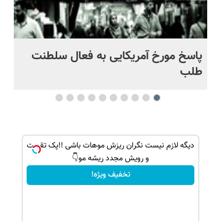
پاسخ مورخ آمریکایی به فعال سلطنت
با
طلب
ک جهت
دیگه لازم نیست نگران ریزش موهات باشی !!پک تقویت
و رویش مجدد ریشه مو👇
تخفیف ویژه!