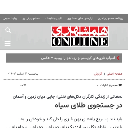
روزنامه همشهری امروز
نیازمندی های همشهری
آگهی و تبلیغات
همشهری تی وی
روابط عمومی ه
اسباب‌ بازی‌های کریستیانو رونالدو را ببینید + عکس
صفحه اصلی
گزارش
پنجشنبه ۲ اسفند ۱۴۰۳ -
مجموع نظرات: ۰
۰۰:۱۱
لحظاتی از زندگی کارگران دکل‌های نفتی؛ جایی میان زمین و آسمان
در جستجوی طلای سیاه
باید تند و سریع پله‌های پهن فلزی را طی کند و خودش را به
بلندترین نقطه دکل برساند: یک پله، دو پله... ده پله... پنجاه پله....