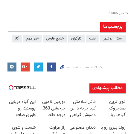
کد خبر
926807
برچسب‌ها
استان بوشهر
نفت
کارگران
خلیج فارس
خبر مهم
گاز
مطالب پیشنهادی
قوی ترین
قاتل سلامتی
دوربین لامپی
این گیاه دریایی
ضدچروک
کبد چربه با این
چرخشی 360
پوستت رو
گیاهی با
دمنوش گیاهی
درجه فقط
طوری صاف
تخفیف ویژه
کبدتو بیمه کن
امروز حراج شد
میکنه انگار
روند پیری رو با
دندان مصنوعی
راز طراوت
شست و شوی
فقط تا امشب
🔥 پرداخت
20سال جوون