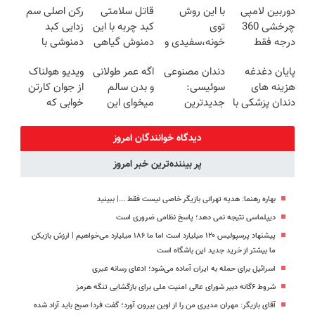
دوربین لامپی
با این روش
قاتل سلامتی
رکن اصلی سم
روزه ساخت!
چرخشی 360
توی
کبد چربه با این
زدایی کبد
درجه فقط
خونه،سفیدی و
دمنوش گیاهی
دمنوشی با
امروز حراج شد
زیبایی دندوناتو
کبدتو بیمه کن
10گیاه
پایان دغدغه
دندان مصنوعی
اگه عمر طولانی
ویدیو هولناک
🔥 پرداخت
برگردون
موثر(دارای
هزینه های
سوئیسی:
و بدن سالم
از جوان کارتن
درب منزل
(40%off)
مجوز وزارت
دندان پزشکی با
جدیدترین
میخوای این
خوابی که
بهداشت)
پک سفید
فناوری اروپا،
نوشیدنی رو با
میلیاردر شد.
کننده خانگی
سبک و مقاوم |
تخفیف بخر
آموزش رایگان
دیدگاه خوانندگان امروز
پرداخت قسطی
پر بیننده‌ترین خبر امروز
بهاره رهنما: هدیه تهرانی بازیگر خاصی نیست فقط ...|‌ ببینید
دیپلماسی نتیجه‌ نمی دهد؛ پاسخ نظامی ضروری است
پیشنهاد پرسپولیس ۱۲۰ میلیارد است اما ما ۱۸۶ میلیارد می‌خواهیم | ارزش بازیکن
ما بیشتر از خرید جدید این باشگاه است
اسرائیل برای حمله به ایران آماده می‌شود؛ ادعای رسانه عبری
شروط ۶گانه دبیر شورای عالی امنیت ملی برای بازگشایی تنگه هرمز
آقای بازیگر: مهران مدیری من را از اوین بیرون آورد؛ گفت فردا صبح باید آزاد شده