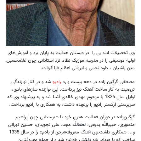
وی تحصیلات ابتدایى را در دبستان هدایت به پایان برد و آموزش‌های
اولیه موسیقی را در مدرسه موزیک نظام نزد استادانی چون غلامحسین
مین باشیان ، داود نجمی و ایروانی اعظم فرا گرفت.
مصطفی گرگین زاده در دهه بیست وارد
رادیو
شد و در کنار نوازندگی
ترومپت به کار ساخت آهنگ نیز پرداخت. این نوازنده سازهای بادی،
اوایل سال 1326 با مرحوم مهدى خالدى آشنا شد و به پیشنهاد وی که
سرپرستی ارکستر رادیو را برعهده داشت، به همکارى با رادیو پرداخت.
گرگین‌زاده در دوران فعالیت هنری خود با هنرمندانی چون ابراهیم‏
منصورى، حبیب‏اللَّه بدیعى، لطف‏اللَّه مجد، على تجویدى، حسین تهرانى
و... همکاری داشت.وی آهنگ معروف«بردی از یادم» را در سال 1335
ساخت که با صدای بانو دلکش خوانده شد و از جمله معروفترین