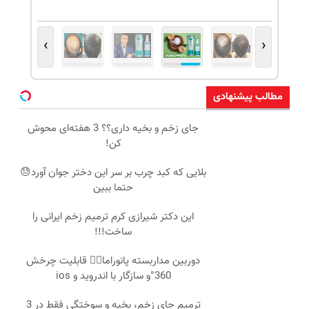
›
‹
مطالب پیشنهادی
جای زخم و بخیه داری؟؟ 3 هفته‌ای محوش
کن!
بلایی که کبد چرب بر سر این دختر جوان آورد😓
حتما ببین
این دکتر شیرازی کرم ترمیم زخم ایرانی را
ساخت!!!
دوربین مداربسته پانوراما👈🏻 قابلیت چرخش
360°و سازگار با اندروید و ios
ترمیم جای زخم، بخیه و سوختگی فقط در 3