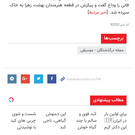
فانی را وداع گفت و پیکرش در قطعه هنرمندان بهشت زهرا به خاک
سپرده شد. [
خبر مرتبط
]
کد خبر
92320
برچسب‌ها
مجله درگذشتگان - موسیقی
مطالب پیشنهادی
برای اولین بار
کبد قوی و
این دمنوش
شست و شوی
در ایران🇮🇷
سالم با چند
گیاهی، ناجی
چربی های کبد
این دکتر کرم
گیاه خوش
کبد
با نوشیدنی
ترمیم کننده 23
طعم
شماست55%تخفیف
گیاهی(55%تخفیف)