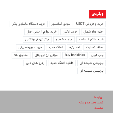
وبگردی
خرید و فروش USDT
موتور آسانسور
خرید دستگاه ماساژور بلکر
اجاره ویلا شمال
خرید ادکلن
خرید لوازم آرایشی اصل
خرید طلای آب شده
مزایده خودرو
مرکز تزریق بوتاکس
استند تسلیت
اخذ رتبه
آهنگ جدید
خرید دوچرخه برقی
چاپ لیبل
Buy backlinks
صرافی ارز دیجیتال
صندوق طلا
پارتیشن شیشه ای
دانلود اهنگ جدید
رزرو هتل دبی
پارتیشن شیشه ای
درباره ما
قیمت دلار، طلا و سکه
تبلیغات