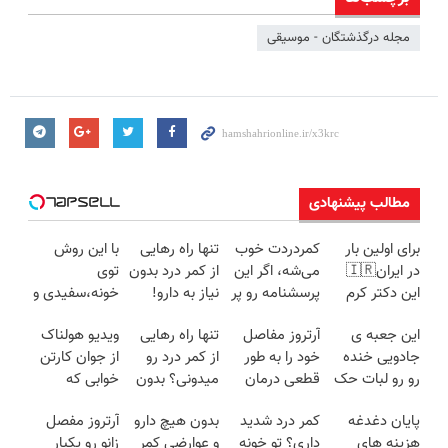
مجله درگذشتگان - موسیقی
مطالب پیشنهادی
برای اولین بار
کمردردت خوب
تنها راه رهایی
با این روش
در ایران🇮🇷
می‌شه، اگر این
از کمر درد بدون
توی
این دکتر کرم
پرسشنامه رو پر
نیاز به دارو!
خونه،سفیدی و
ترمیم کننده 23
کنی!!
(◂پرسش‌نامه)
زیبایی دندوناتو
این جعبه ی
آرتروز مفاصل
تنها راه رهایی
ویدیو هولناک
روزه ساخت!
برگردون
جادویی خنده
خود را به طور
از کمر درد رو
از جوان کارتن
(40%off)
رو رو لبات حک
قطعی درمان
میدونی؟ بدون
خوابی که
میکنه
کنید!
نیاز به دارو!
میلیاردر شد.
پایان دغدغه
کمر درد شدید
بدون هیچ دارو
آرتروز مفصل
خرید40%تخفیف
◗پرسش‌نامه◖
(◂پرسش‌نامه)
آموزش رایگان
هزینه های
داری؟ تو خونه
و عوارضی کمر
زانو رو یکبار