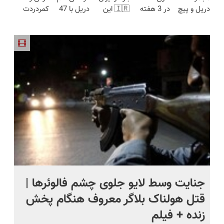
دریل و پیچ
در 3 هفته
🇮🇷 این
دریل با 47
کمردردت
محدود)
قیمت بازار
گوشتی رو با
ترمیمش
دکتر کرم
تیکه
درمان نشد؟
🔥)
گارانتی و
کن!😍
ترمیم کننده
کاربردی! تا
پر کردن
نصف قیمت
23 روزه
تخفیف داره
پرسشنامه و
بخر!😉
ساخت!
بخرش!🔥
دریافت راه
حل
ج
جنایت وسط لایو جلوی چشم فالوئرها |
صح
قتل هولناک بلاگر معروف هنگام پخش
سب
زنده + فیلم