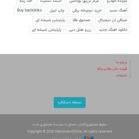
مزایده خودرو
مرکز تزریق بوتاکس
استند تسلیت
اخذ رتبه
آهنگ جدید
خرید دوچرخه برقی
چاپ لیبل
Buy backlinks
صرافی ارز دیجیتال
صندوق طلا
پارتیشن شیشه ای
دانلود اهنگ جدید
رزرو هتل دبی
پارتیشن شیشه ای
درباره ما
قیمت دلار، طلا و سکه
تبلیغات
نسخه دسکتاپ
حقوق همشهری‌آنلاین متعلق به موسسه همشهری است
Copyright © 2020 HamshahriOnline, All rights reserved
طراحی و تولید: نستوه