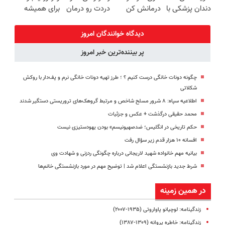
دندان پزشکی با
درمانش کن
دردت رو درمان
برای همیشه
پک سفید
(◂پرسش‌نامه
کن!
درمان کن!
کننده خانگی
رو پرکن)
(پرسش‌نامه)
◗پرسش‌نامه◖
دیدگاه خوانندگان امروز
پر بیننده‌ترین خبر امروز
چگونه دونات خانگی درست کنیم ؟ ؛ طرز تهیه دونات خانگی نرم و پف‌دار با روکش
شکلاتی
اطلاعیه سپاه: ۸ شرور مسلح شاخص و مرتبط گروهک‌های تروریستی دستگیر شدند
محمد حقیقی درگذشت + عکس و جزئیات
حکم تاریخی در انگلیس؛ ضدصهیونیسم» بودن یهودستیزی نیست
افسانه ۱۰ هزار قدم زیر سؤال رفت
بیانیه مهم خانواده شهید لاریجانی درباره چگونگی ردزنی و شهادت وی
شرط جدید بازنشستگی اعلام شد | توضیح مهم در مورد بازنشستگی خانم‌ها
در همین زمینه
زندگینامه: لوچیانو پاواروتی (۱۹۳۵-۲۰۰۷)
زندگینامه: خاطره پروانه (۱۳۰۹-۱۳۸۷)