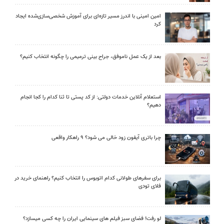
امین امینی با اندرز مسیر تازه‌ای برای آموزش شخصی‌سازی‌شده ایجاد
کرد
بعد از یک عمل ناموفق، جراح بینی ترمیمی را چگونه انتخاب کنیم؟
استعلام آنلاین خدمات دولتی: از کد پستی تا ثنا کدام را کجا انجام
دهیم؟
چرا باتری آیفون زود خالی می شود؟ ۹ راهکار واقعی
برای سفرهای طولانی کدام اتوبوس را انتخاب کنیم؟ راهنمای خرید در
فلای تودی
لو رفت! فضای سبز فیلم های سینمایی ایران را چه کسی میسازد؟