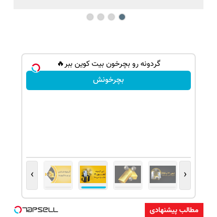
گردونه رو بچرخون بیت کوین ببر🔥
بچرخونش
›
‹
مطالب پیشنهادی