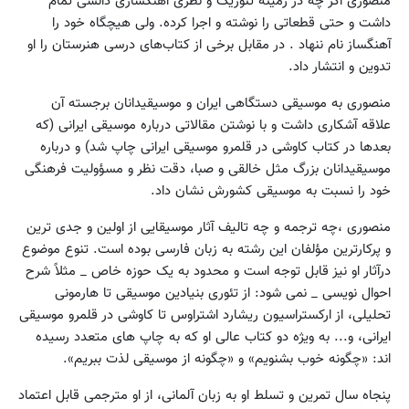
منصوری اگر چه در زمینه تئوریک و نظری آهنگسازی دانشی تمام
داشت و حتی قطعاتی را نوشته و اجرا کرده. ولی هیچگاه خود را
آهنگساز نام ننهاد . در مقابل برخی از کتاب‌های درسی هنرستان را او
تدوین و انتشار داد.
منصوری به موسیقی دستگاهی ایران و موسیقیدانان برجسته آن
علاقه آشکاری داشت و با نوشتن مقالاتی درباره موسیقی ایرانی (که
بعدها در کتاب کاوشی در قلمرو موسیقی ایرانی چاپ شد) و درباره
موسیقیدانان بزرگ مثل خالقی و صبا، دقت نظر و مسؤولیت فرهنگی
خود را نسبت به موسیقی کشورش نشان داد.
منصوری ،چه ترجمه و چه تالیف آثار موسیقایی از اولین و جدی ترین
و پرکارترین مؤلفان این رشته به زبان فارسی بوده است. تنوع موضوع
درآثار او نیز قابل توجه است و محدود به یک حوزه خاص _ مثلاً شرح
احوال نویسی _ نمی شود: از تئوری بنیادین موسیقی تا هارمونی
تحلیلی، از ارکستراسیون ریشارد اشتراوس تا کاوشی در قلمرو موسیقی
ایرانی، و... به ویژه دو کتاب عالی او که به چاپ های متعدد رسیده
اند: «چگونه خوب بشنویم» و «چگونه از موسیقی لذت ببریم».
پنجاه سال تمرین و تسلط او به زبان آلمانی، از او مترجمی قابل اعتماد