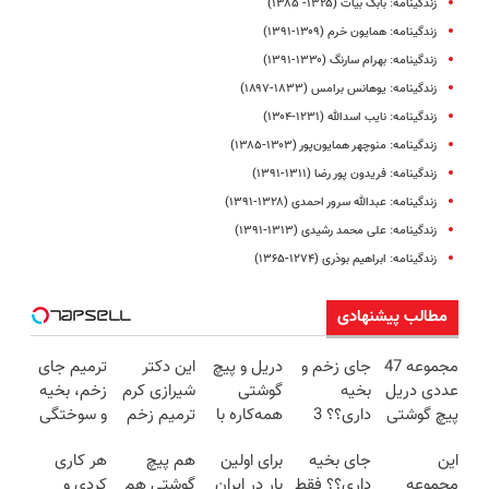
زندگینامه: بابک بیات (۱۳۲۵- ۱۳۸۵)
زندگینامه: همایون خرم (۱۳۰۹-۱۳۹۱)
زندگینامه: بهرام سارنگ (۱۳۳۰-۱۳۹۱)
زندگینامه: یوهانس برامس (۱۸۳۳-۱۸۹۷)
زندگینامه: نایب اسدالله (۱۲۳۱-۱۳۰۴)
زندگینامه: منوچهر همایون‌پور (۱۳۰۳-۱۳۸۵)
زندگینامه: فریدون پور رضا (۱۳۱۱-۱۳۹۱)
زندگینامه: عبدالله سرور احمدی (۱۳۲۸-۱۳۹۱)
زندگینامه: علی‌ محمد رشیدی (۱۳۱۳-۱۳۹۱)
زندگینامه: ابراهیم بوذری (۱۲۷۴-۱۳۶۵)
مطالب پیشنهادی
مجموعه 47
جای زخم و
دریل و پیچ
این دکتر
ترمیم جای
عددی دریل
بخیه
گوشتی
شیرازی کرم
زخم، بخیه
پیچ گوشتی
داری؟؟ 3
همه‌کاره با
ترمیم زخم
و سوختگی
شارژی
هفته‌ای
گیربکس
ایرانی را
فقط در 3
این
جای بخیه
برای اولین
هم پیچ
هر کاری
(تخفیف به
محوش کن!
هوشمند ⚙️
ساخت!!!
هفته!!😍
مجموعه
داری؟؟ فقط
بار در ایران
گوشتی هم
کردی و
مدت
(نصف