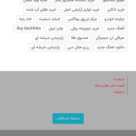
موتور آسانسور
خرید دستگاه ماساژور بلکر
اجاره ویلا شمال
خرید ادکلن
خرید لوازم آرایشی اصل
خرید طلای آب شده
مزایده خودرو
مرکز تزریق بوتاکس
استند تسلیت
اخذ رتبه
آهنگ جدید
خرید دوچرخه برقی
چاپ لیبل
Buy backlinks
صرافی ارز دیجیتال
صندوق طلا
پارتیشن شیشه ای
دانلود اهنگ جدید
رزرو هتل دبی
پارتیشن شیشه ای
درباره ما
قیمت دلار، طلا و سکه
تبلیغات
نسخه دسکتاپ