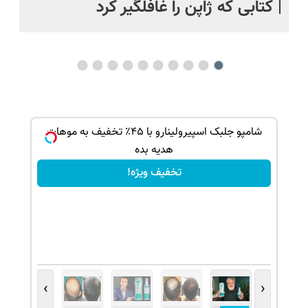
| کتابی که ژاپن را غافلگیر کرد
ک جهت
شامپو جلبک اسپیرولینارو با ۴۵٪ تخفیف به موهات
هدیه بده
تخفیف ویژه!
›
‹