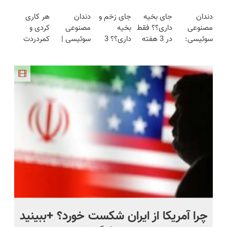
دکتر کرم
فقط در 3
گیربکس
شارژی
ایرانی را
دندان
جای بخیه
جای زخم و
دندان
هر کاری
ترمیم کننده
هفته!!😍
هوشمند ⚙️
(تخفیف به
ساخت!!!
مصنوعی
داری؟؟ فقط
بخیه
مصنوعی
کردی و
23 روزه
(نصف
مدت
سوئیسی:
در 3 هفته
داری؟؟ 3
سوئیسی |
کمردردت
ساخت!
قیمت بازار
محدود)
جدیدترین
ترمیمش
هفته‌ای
سبک،
درمان نشد؟
🔥)
فناوری
کن!😍
محوش کن!
مقاوم،
پر کردن
اروپا، سبک
طبیعی!
پرسشنامه و
و مقاوم |
ویزیت
دریافت راه
پرداخت
رایگان+پرداخت
حل
قسطی
اقساطی😍
ی
چرا آمریکا از ایران شکست خورد؟ +ببینید
اس