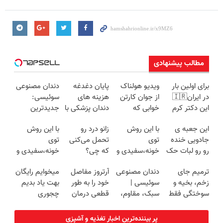
مطالب پیشنهادی
برای اولین بار
ویدیو هولناک
پایان دغدغه
دندان مصنوعی
در ایران🇮🇷
از جوان کارتن
هزینه های
سوئیسی:
این دکتر کرم
خوابی که
دندان پزشکی با
جدیدترین
ترمیم کننده 23
میلیاردر شد.
پک سفید
فناوری اروپا،
این جعبه ی
با این روش
زانو درد رو
با این روش
روزه ساخت!
آموزش رایگان
کننده خانگی
سبک و مقاوم |
جادویی خنده
توی
تحمل می‌کنی
توی
پرداخت قسطی
رو رو لبات حک
خونه،سفیدی و
که چی؟
خونه،سفیدی و
میکنه
زیبایی دندوناتو
راه‌حلش
زیبایی دندوناتو
ترمیم جای
دندان مصنوعی
آرتروز مفاصل
میخوایم رایگان
خرید40%تخفیف
برگردون
همین‌جاست!
برگردون(40%off)
زخم، بخیه و
سوئیسی |
خود را به طور
بهت یاد بدیم
(40%off)
سوختگی فقط
سبک، مقاوم،
قطعی درمان
چجوری
در 3 هفته!!😍
طبیعی! ویزیت
کنید!
پولدارشی! باور
رایگان+پرداخت
◗پرسش‌نامه◖
نداری امتحانش
پر بیننده‌ترین اخبار تغذیه و آشپزی