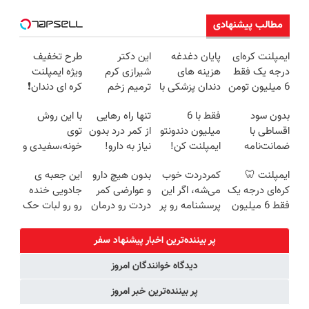
مطالب پیشنهادی
ایمپلنت کره‌ای
پایان دغدغه
این دکتر
طرح تخفیف
درجه یک فقط
هزینه های
شیرازی کرم
ویژه ایمپلنت
6 میلیون تومن
دندان پزشکی با
ترمیم زخم
کره ای دندان❗
✅
پک سفید
ایرانی را
کلیک کن
بدون سود
فقط با 6
تنها راه رهایی
با این روش
کننده خانگی
ساخت!!!
اقساطی با
میلیون دندونتو
از کمر درد بدون
توی
ضمانت‌نامه
ایمپلنت کن!
نیاز به دارو!
خونه،سفیدی و
کتبی دندونتو
(◂پرسش‌نامه)
زیبایی دندوناتو
ایمپلنت 🦷
کمردردت خوب
بدون هیچ دارو
این جعبه ی
ایمپلنت کن✅
برگردون
کره‌ای درجه یک
می‌شه، اگر این
و عوارضی کمر
جادویی خنده
(40%off)
فقط 6 میلیون
پرسشنامه رو پر
دردت رو درمان
رو رو لبات حک
تومن ❗
کنی!!
کن!
میکنه
(پرسش‌نامه)
خرید40%تخفیف
پر بیننده‌ترین اخبار پیشنهاد سفر
دیدگاه خوانندگان امروز
پر بیننده‌ترین خبر امروز