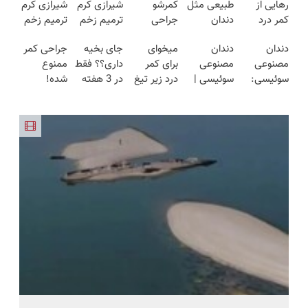
رهایی از
طبیعی مثل
کمرشو
شیرازی کرم
شیرازی کرم
کمر درد
دندان
جراحی
ترمیم زخم
ترمیم زخم
بدون نیاز به
خودت!
نمیکنه❗
ایرانی را
ایرانی را
دندان
دندان
میخوای
جای بخیه
جراحی کمر
دارو!
نصب آسان
درمان
ساخت!!!
ساخت!!!
مصنوعی
مصنوعی
برای کمر
داری؟؟ فقط
ممنوع
(◂پرسش‌نامه)
و پرداخت
کمردرد
سوئیسی:
سوئیسی |
درد زیر تیغ
در 3 هفته
شده!
اقساطی 💳
بدون قرص
جدیدترین
سبک،
جراحی
ترمیمش
میخوای
📍 تهران
(پرسشنامه)
فناوری
مقاوم،
بری؟!
کن!😍
کمرت رو در
اروپا، سبک
طبیعی!
◗پرسش‌نامه
منزل درمان
و مقاوم |
ویزیت
رو پر کن◖
کنی؟
پرداخت
رایگان+پرداخت
((پرسش‌نامه))
قسطی
اقساطی😍