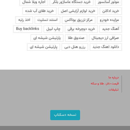
موتور آسانسور
خرید دستگاه ماساژور بلکر
اجاره ویلا شمال
خرید ادکلن
خرید لوازم آرایشی اصل
خرید طلای آب شده
مزایده خودرو
مرکز تزریق بوتاکس
استند تسلیت
اخذ رتبه
آهنگ جدید
خرید دوچرخه برقی
چاپ لیبل
Buy backlinks
صرافی ارز دیجیتال
صندوق طلا
پارتیشن شیشه ای
دانلود اهنگ جدید
رزرو هتل دبی
پارتیشن شیشه ای
درباره ما
قیمت دلار، طلا و سکه
تبلیغات
نسخه دسکتاپ