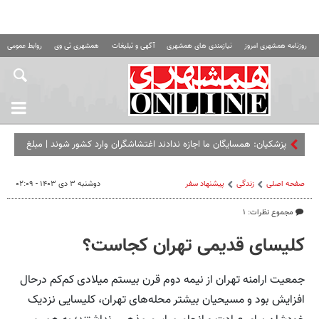
روزنامه همشهری امروز
نیازمندی های همشهری
آگهی و تبلیغات
همشهری تی وی
روابط عمومی ه
پزشکیان: همسایگان ما اجازه ندادند اغتشاشگران وارد کشور شوند | مبلغ
کالابرگ را افزایش می‌دهیم
صفحه اصلی
زندگی
پیشنهاد سفر
دوشنبه ۳ دی ۱۴۰۳ - ۰۲:۰۹
مجموع نظرات: ۱
کلیسای قدیمی تهران کجاست؟
جمعیت ارامنه تهران از نیمه دوم قرن بیستم میلادی کم‌کم درحال
افزایش بود و مسیحیان بیشتر محله‌های تهران، کلیسایی نزدیک