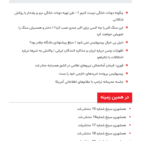
چگونه دونات خانگی درست کنیم ؟ ؛ طرز تهیه دونات خانگی نرم و پف‌دار با روکش
شکلاتی
این سنگ قبر را چه کسی برای اکبر عبدی نصب کرد؟ | دختر و همسرش سنگ را
تعویض خواهند کرد
دنیل بی خیال پرسپولیس نمی شود | مبلغ پیشنهادی باشگاه چقدر بود؟
اظهارات ونس درباره ایران و مذاکره کنندگان ایرانی | واکنش به خبرها درباره
اختلافات با نتانیاهو
فوری؛ فرمان آماده‌باش نیروهای نظامی در کشور همسایه صادر شد
پرسپولیس پرونده خریدهای خارجی خود را بست
جلسه محرمانه ترامپ با مقام‌های اطلاعاتی آمریکا
در همین زمینه
همشهری سرنخ شماره 15 منتشر شد
همشهری سرنخ شماره16 منتشر شد
همشهری سرنخ شماره 17 منتشرشد
همشهری سرنخ شماره 18 منتشر شد