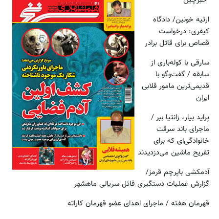
خبرچین
ارثیه خونین/ دادگاه
کیفری: درخواست
قصاص برای قاتل برادر
سارقی با کوله‌باری از
سابقه / گفت‌وگو با
قدیمی‌ترین مامور قلابی
ایران
پراید بیار، زانتیا ببر /
ماجرای باند سرقت
خانوادگی‌ای که برای
تفریح ماشین می‌‌دزدیدند
آدمکشی باپرچم قرمز/
گزارش عملیات دستگیری قاتل سریالی ماهشهر
قهرمان هفته / ماجرای اهدای عضو قهرمان کاراته