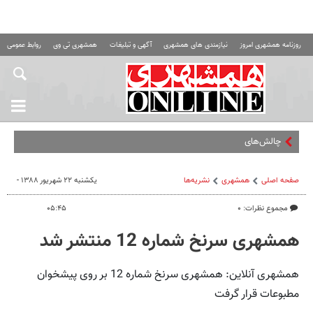
روزنامه همشهری امروز
نیازمندی های همشهری
آگهی و تبلیغات
همشهری تی وی
روابط عمومی ه
چالش‌های عجیب روا
صفحه اصلی
همشهری
نشریه‌ها
یکشنبه ۲۲ شهریور ۱۳۸۸ -
مجموع نظرات: ۰
۰۵:۴۵
همشهری سرنخ شماره 12 منتشر شد
همشهری آنلاین: همشهری سرنخ شماره 12 بر روی پیشخوان
مطبوعات قرار گرفت