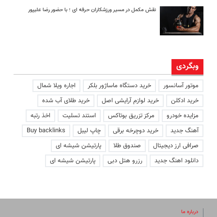
نقش مکمل در مسیر ورزشکاران حرفه ای ؛ با حضور رضا علیپور
وبگردی
موتور آسانسور
خرید دستگاه ماساژور بلکر
اجاره ویلا شمال
خرید ادکلن
خرید لوازم آرایشی اصل
خرید طلای آب شده
مزایده خودرو
مرکز تزریق بوتاکس
استند تسلیت
اخذ رتبه
آهنگ جدید
خرید دوچرخه برقی
چاپ لیبل
Buy backlinks
صرافی ارز دیجیتال
صندوق طلا
پارتیشن شیشه ای
دانلود اهنگ جدید
رزرو هتل دبی
پارتیشن شیشه ای
درباره ما