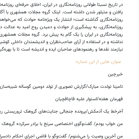
در تاریخ نسبتا طولانی روزنامه‌نگاری در ایران، اخلاق حرفه‌ای روزنا
یافتن و متبلور شدن داشته است. اینک گروه مجلات همشهری با آگاهی
روزنامه‌نگاری گذاشته است؛ انتشار یک ویژه‌نامه حوادث که می‌خواهد ب
روزنامه‌نگاری، به پیشگیری از حوادث و دمیدن روح امید به عدالت د
روزنامه‌نگاری در ایران را یک گام به پیش برد. گروه مجلات همشهری 
نداشته و در استفاده از آرای صاحب‌نظران و اندیشمندان داخلی کوش
نیازمند نقدها و رهنمودهای صاحبان ایده و اندیشه است تا با بهره‌گیر
رکورد گرما در ۵ شهر ایران🚨 تو گرمای 40°C
جک s5 داری برای فروش؟ با 
عنوان هایی از این شماره:
راهکار چیه؟ پنکه مه پاش👌🏻
بهترین قیمت بفروش!
تو حراجی بخر!
ثبت درخواست
خبرچین
تامینا تولدت مبارک/گزارش تصویری از تولد دومین گوساله شبیه‌ساز
قهرمان هفته/استوار علیه قاچاقچیان
آخرخط یک آدمکش/پرونده جنجالی جنایت‌های گروهک تروریستی ری
من خواب بودم/ گفت‌وگوی اختصاصی سرنخ با برادر سرکرده گروهک 
من آخرین وصیت را می‌شنوم/ گفت‌وگو با قاضی اجرای احکام دادسرا