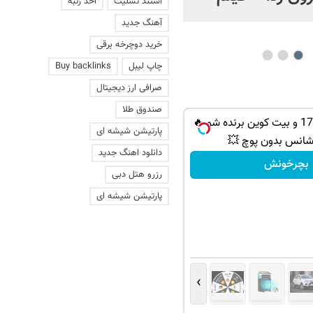
استند تسلیت
اخذ رتبه
عاشقانه با یک زن
آهنگ جدید
خرید دوچرخه برقی
چاپ لیبل
Buy backlinks
صرافی ارز دیجیتال
صندوق طلا
از PS5 تا آیفون17 و بیت کوین برنده شو 🔥
پارتیشن شیشه ای
شانس بدون پوچ 💥
دانلود اهنگ جدید
بچرخونش
رزرو هتل دبی
پارتیشن شیشه ای
›