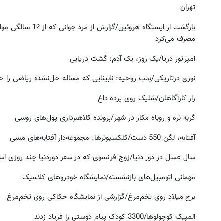
تهران
بازگشت از ایستگاه هروئین/گزارش از مرد جوان
مصرف می‌کرد
امپراتور دریا/یک روز، یک آدم: گشت دریایی
نوری درتاریکی/بمب روحیه: نابینایی که مساله حل‌نشده ریاضی را ح
راز کارآگاهان/شلیک روی پرده داغ
گربه نره و روباه مکار در شهر/پرونده کلاهبرداری پول‌های روسی
آفتابه، لگن 550 دست/کلکسیونرها: مجموعه‌دار آفتابه‌های مسی
سال عسل در دور دنیا/زوج فرانسوی که در سفر دور‌دنیا چند روزی است
مهمانی اتومبیل‌های بازنشسته/نمایشگاه خودروهای کلاسیک
برج میلاد روی تخم‌مرغ/گزارشی از نمایشگاه حکاکی روی تخم‌مرغ
المپیک کوچولوها/3300 کودک پیام دوستی را فریاد زدند