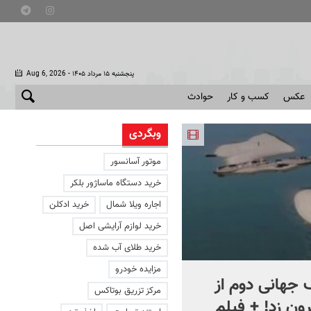
- پنجشنبه ۱۵ مرداد ۱۴۰۵
Aug 6, 2026
عکس
کسب و کار
حوادث
وبگردی
موتور آسانسور
خرید دستگاه ماساژور بلکر
اجاره ویلا شمال
خرید ادکلن
خرید لوازم آرایشی اصل
خرید طلای آب شده
مزایده خودرو
جهانی دوم از
افشای اطلاعات برای ترور
مرکز تزریق بوتاکس
ون زد! + فیلم
بارون ترامپ | ماجرای قرار