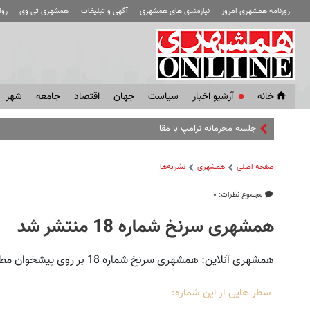
روزنامه همشهری امروز
نیازمندی های همشهری
آگهی و تبلیغات
همشهری تی وی
رو
خانه
آرشیو اخبار
سياست
جهان
اقتصاد
جامعه
شهر
جلسه محرمانه ترامپ با مقام‌های اطلاعاتی آمر
صفحه اصلی
همشهری
نشریه‌ها
مجموع نظرات: ۰
همشهری سرنخ شماره 18 منتشر شد
همشهری آنلاین: همشهری سرنخ شماره 18 بر روی پیشخوان مطبوعات قرار گرفت.
سطر هایی از این شماره: