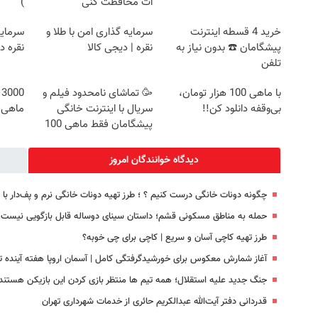
ات محافظت کنی
)
خرید 4 قسطه اینترنت
سرمایه گذاری امن با طلا و
سرمایه
پیشگامان ☎️ بدون نیاز به
نقره | دیجی کالا
نقره د
تلفن
با ماهی 100 هزار تومان،
🥳 تماشای نامحدود فیلم و
0
بی‌وقفه دانلود کن!!
سریال با اینترنت خانگی
ماهی 100 هزار توما
پیشگامان فقط ماهی 100
دیدگاه خوانندگان امروز
چگونه دونات خانگی درست کنیم ؟ ؛ طرز تهیه دونات خانگی نرم و پف‌دار ب
حمله به مناطق مسکونی قشم؛ داستان سینای دوساله قابل بازگویی نیست!
طرز تهیه کاچی آسان و سریع | کاچی برای چی خوبه؟
آغاز شمارش معکوس برای خورشیدگرفتگی کامل | آسمان اروپا هفته آینده ت
جنگ جدید علیه استقلال؛ همه تیم ها منتظر بازی کردن این بازیکن هستند
قدردانی دفتر آیت‌الله عبدالکریم حائری از خدمات شهرداری تهران