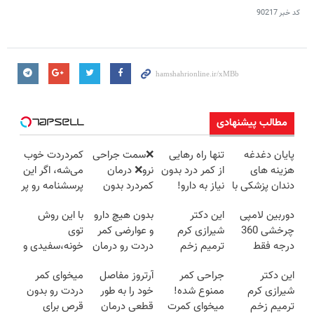
کد خبر
90217
مطالب پیشنهادی
پایان دغدغه
تنها راه رهایی
❌سمت جراحی
کمردردت خوب
هزینه های
از کمر درد بدون
نرو❌ درمان
می‌شه، اگر این
دندان پزشکی با
نیاز به دارو!
کمردرد بدون
پرسشنامه رو پر
پک سفید
(◂پرسش‌نامه)
قرص و دارو
کنی!!
دوربین لامپی
این دکتر
بدون هیچ دارو
با این روش
کننده خانگی
چرخشی 360
شیرازی کرم
و عوارضی کمر
توی
درجه فقط
ترمیم زخم
دردت رو درمان
خونه،سفیدی و
امروز حراج شد
ایرانی را
کن!
زیبایی دندوناتو
این دکتر
جراحی کمر
آرتروز مفاصل
میخوای کمر
🔥 پرداخت
ساخت!!!
(پرسش‌نامه)
برگردون
شیرازی کرم
ممنوع شده!
خود را به طور
دردت رو بدون
درب منزل
(40%off)
ترمیم زخم
میخوای کمرت
قطعی درمان
قرص برای