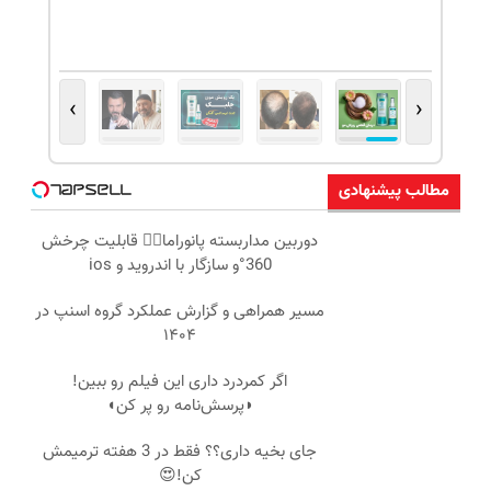
›
‹
مطالب پیشنهادی
دوربین مداربسته پانوراما👈🏻 قابلیت چرخش
360°و سازگار با اندروید و ios
مسیر همراهی و گزارش عملکرد گروه اسنپ در
۱۴۰۴
اگر کمردرد داری این فیلم رو ببین!
◗پرسش‌نامه رو پر کن◖
جای بخیه داری؟؟ فقط در 3 هفته ترمیمش
کن!😍