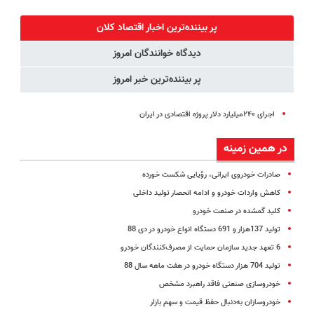
ایرانی را
رو در منزل
کنید!
همیشه خوب
ساخت!!!
درمان کنی؟
◗پرسش‌نامه◖
کنی؟
پر بیننده‌ترین اخبار اقتصاد كلان
((پرسش‌نامه))
(◂پرسش‌نامه
دیدگاه خوانندگان امروز
رو پر کن)
پر بیننده‌ترین خبر امروز
اجرای ۲۴۰میلیارد دلار پروژه اقتصادی در ایران
در همین زمینه
صادرات خودروی ایرانی، رؤیایی شکست خورده
کاهش واردات خودرو و ادامه انحصار تولید داخلی
کلید گمشده در صنعت خودرو
تولید 137هزار و 691 دستگاه انواع خودرو در دی 88
6 تعهد جدید سازمان حمایت از مصرف‌کنندگان خودرو
تولید 704 هزار دستگاه خودرو در هفت ماهه سال 88
خودروسازی صنعتی فاقد راهبرد مشخص
خودرو‌سازان به‌دنبال حفظ قیمت و سهم بازار