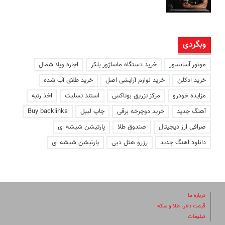
وبگردی
موتور آسانسور
خرید دستگاه ماساژور بلکر
اجاره ویلا شمال
خرید ادکلن
خرید لوازم آرایشی اصل
خرید طلای آب شده
مزایده خودرو
مرکز تزریق بوتاکس
استند تسلیت
اخذ رتبه
آهنگ جدید
خرید دوچرخه برقی
چاپ لیبل
Buy backlinks
صرافی ارز دیجیتال
صندوق طلا
پارتیشن شیشه ای
دانلود اهنگ جدید
رزرو هتل دبی
پارتیشن شیشه ای
درباره ما
قیمت دلار، طلا و سکه
تبلیغات