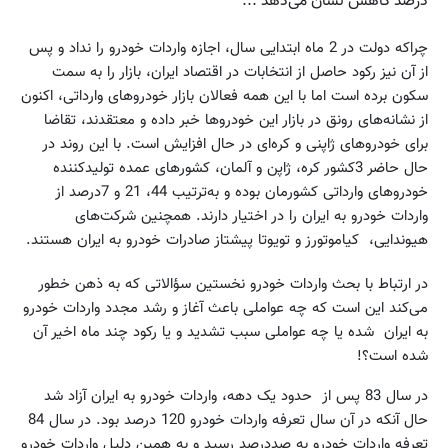
درصد کاهش نشان می‌دهد ...
چرا‌که دولت در 2 ماه ابتدایی سال، اجازه واردات خودرو را نداد و پس
از آن نیز رکود حاصل از انتخابات در اقتصاد ایران، بازار را به سمت
سکون برده است اما با این همه فعالان بازار خودروهای وارداتی، اکنون
از نشانه‌های رونق در بازار این خودروها خبر داده و معتقدند، تقاضا
برای خودروهای ژاپنی و کره‌ای در حال افزایش است. با این روند در
حال حاضر 3کشور کره، ژاپن و آلمان، کشورهای عمده تولیدکننده
خودروهای وارداتی کشورمان بوده و به‌ترتیب 44، 21 و 7درصد از
واردات خودرو به ایران را در اختیار دارند. همچنین شرکت‌های
هیوندایی، کیا‌موتورز و تویوتا پیشتاز صادرات خودرو به ایران هستند.
در ارتباط با بحث واردات خودرو نخستین سؤالاتی که به ذهن خطور
می‌کند این است که چه عواملی باعث آغاز و رشد مجدد واردات خودرو
به ایران شده یا چه عواملی سبب تشدید و یا رکود چند ماه اخیر آن
شده است؟!
در سال 83 پس از حدود یک دهه، واردات خودرو به ایران آزاد شد
حال آنکه در آن سال تعرفه واردات خودرو 120 درصد بود. در سال 84
تعرفه واردات خودرو به صددرصد رسید و به همین دلیل واردات خودرو