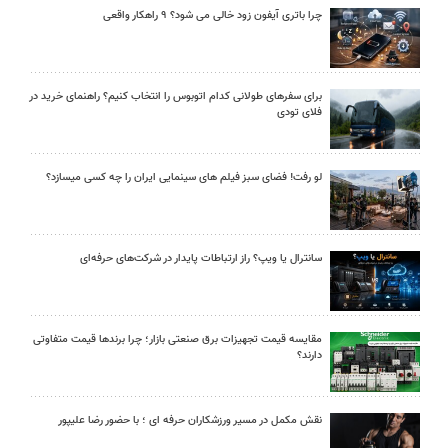
چرا باتری آیفون زود خالی می شود؟ ۹ راهکار واقعی
برای سفرهای طولانی کدام اتوبوس را انتخاب کنیم؟ راهنمای خرید در
فلای تودی
لو رفت! فضای سبز فیلم های سینمایی ایران را چه کسی میسازد؟
سانترال یا ویپ؟ راز ارتباطات پایدار در شرکت‌های حرفه‌ای
مقایسه قیمت تجهیزات برق صنعتی بازار؛ چرا برندها قیمت متفاوتی
دارند؟
نقش مکمل در مسیر ورزشکاران حرفه ای ؛ با حضور رضا علیپور