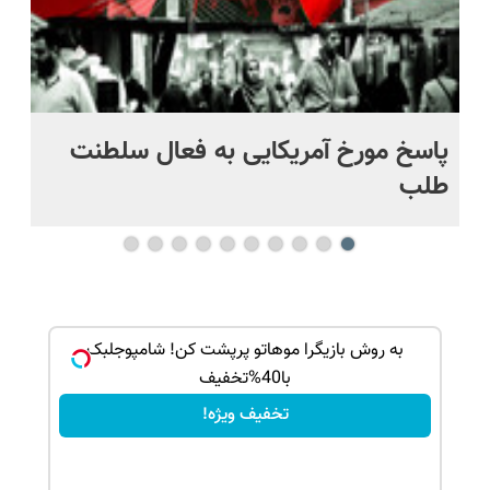
پاسخ مورخ آمریکایی به فعال سلطنت
با
طلب
بک!
به روش بازیگرا موهاتو پرپشت کن! شامپوجلبک
با40%تخفیف
تخفیف ویژه!