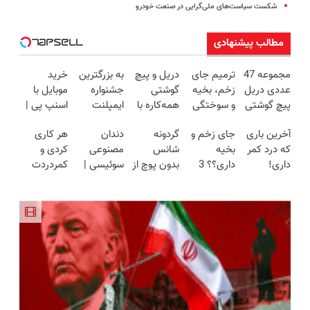
شکست‌ سیاست‌های ملی‌گرایی در صنعت خودرو
مطالب پیشنهادی
مجموعه 47
ترمیم جای
دریل و پیچ
به بزرگترین
خرید
عددی دریل
زخم، بخیه
گوشتی
جشنواره
موبایل با
پیچ گوشتی
و سوختگی
همه‌کاره با
ایمپلنت
اسنپ پی |
شارژی
فقط در 3
گیربکس
تهران سر
در ۴ قسط
آخرین باری
جای زخم و
گردونه
دندان
هر کاری
(تخفیف به
هفته!!😍
هوشمند ⚙️
بزنید ! |
بدون سود و
که درد کمر
بخیه
شانس
مصنوعی
کردی و
مدت
(نصف
فقط ۲۵
کارمزد!
داری!
داری؟؟ 3
بدون پوچ از
سوئیسی |
کمردردت
محدود)
قیمت بازار
میلیون !
◗پرسش‌نامه
هفته‌ای
PS5 تا
سبک،
درمان نشد؟
🔥)
رو پر کن◖
محوش کن!
آیفون17 و
مقاوم،
پر کردن
بیت کوین
طبیعی!
پرسشنامه و
🔥
ویزیت
دریافت راه
رایگان+پرداخت
حل
اقساطی😍