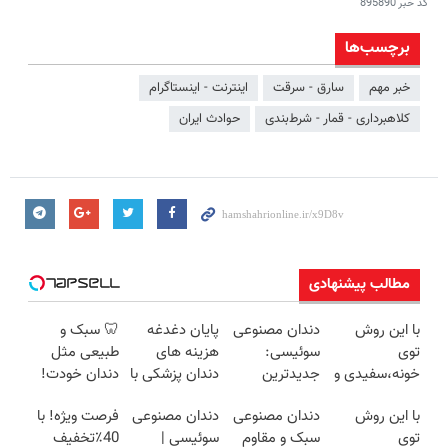
کد خبر
895890
برچسب‌ها
خبر مهم
سارق - سرقت
اینترنت - اینستاگرام
کلاهبرداری - قمار - شرط‌بندی
حوادث ایران
مطالب پیشنهادی
با این روش
دندان مصنوعی
پایان دغدغه
🦷 سبک و
توی
سوئیسی:
هزینه های
طبیعی مثل
خونه،سفیدی و
جدیدترین
دندان پزشکی با
دندان خودت!
زیبایی دندوناتو
فناوری اروپا،
پک سفید
نصب آسان و
با این روش
دندان مصنوعی
دندان مصنوعی
فرصت ویژه! با
برگردون(40%off)
سبک و مقاوم |
کننده خانگی
پرداخت
توی
سبک و مقاوم
سوئیسی |
40٪تخفیف
پرداخت قسطی
اقساطی 💳 📍