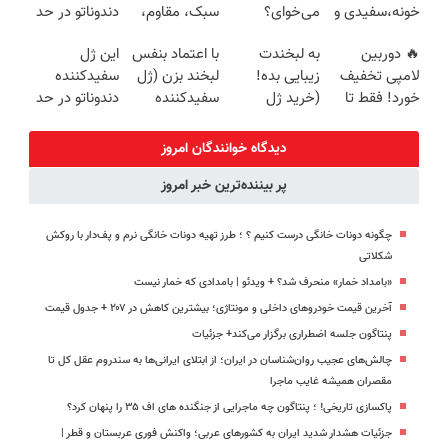
خونه،سفیدی و
می‌خوای؟
سبک، مقاوم،
دندوناتو در حد
تهران
زیبایی دندوناتو
پرداخت
طبیعی! ویزیت
کامپوزیت
🔥 دوربین
به لبخندت
با اعتماد بنفس
این ژل
برگردون
اقساطی هم
رایگان+پرداخت
سفید کن
لامپی تخفیف
زیبایی بده!
لبخند بزن (ژل
سفیدکننده
(40%off)
داریم!😍 | 📍
اقساطی😍
خورد! فقط تا
(خرید ژل
سفیدکننده
دندوناتو در حد
تهران
آخر امروز 🔥
سفیدکننده
دندان40%تخفیف)
لمینت سفید
دندان
میکنه(40%تخفیف)
دیدگاه خوانندگان امروز
با40%تخفیف)
پر بیننده‌ترین خبر امروز
چگونه دونات خانگی درست کنیم ؟ ؛ طرز تهیه دونات خانگی نرم و پف‌دار با روکش
شکلاتی
«بامداد خمار» منحرف شد؟ + ویدئو | بامدادی که خمار نیست
آخرین قیمت خودروهای داخلی و مونتاژی؛‌ بیشترین کاهش در ۲۰۷ + جدول قیمت
پنتاگون جلسه اضطراری برگزار می‌کند+ جزئیات
چالش‌های عجیب روان‌شناسان در ایران؛ از ابتلای ایرانی‌ها به سندروم عقل کل تا
مقصران همیشه غایب ماجرا
پاکسازی تاریخی! ؛ پنتاگون چه ماجرایی از جنگنده های اف ۳۵ را پنهان کرد؟
جزئیات هشدار شدید ایران به کشورهای عربی؛ واکنش فوری عربستان و قطر |