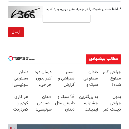
*
لطفا حاصل عبارت را در جعبه متن روبرو وارد کنید
ارسال
مطالب پیشنهادی
جراحی کمر
دندان
مسیر
درمان درد
دندان
ممنوع
مصنوعی
همراهی و
کمر بدون
مصنوعی
شده!
سبک و
گزارش
جراحی،
سوئیسی |
میخوای
مقاوم
عملکرد
تزریق ◀
سبک،
بدون
به بزرگترین
🦷 سبک و
دندان
هر کاری
کمرت رو در
می‌خوای؟
گروه اسنپ
پرسش‌نامه
مقاوم،
جراحی
جشنواره
طبیعی مثل
مصنوعی
کردی و
منزل درمان
پرداخت
در ۱۴۰۴
رو پر کن ▶
طبیعی!
دیسک کمر
ایمپلنت
دندان
سوئیسی:
کمردردت
کنی؟
اقساطی هم
ویزیت
و سیاتیک
تهران سر
خودت!
جدیدترین
درمان نشد؟
((پرسش‌نامه))
داریم!😍 |
رایگان+پرداخت
رو درمان
بزنید ! |
نصب آسان
فناوری
پر کردن
📍تهران
اقساطی😍
کن
فقط ۲۵
و پرداخت
اروپا، سبک
پرسشنامه و