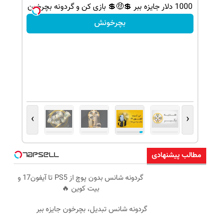
شانس بدون پوچ، از آیفون17تا PS5 و طلای
1000 دلار جایزه ببر 💲🤑💲 بازی کن و گردونه بچرخون
بچرخونش
›
‹
مطالب پیشنهادی
گردونه شانس بدون پوچ از PS5 تا آیفون17 و
بیت کوین 🔥
گردونه شانس تبدیل، بچرخون جایزه ببر