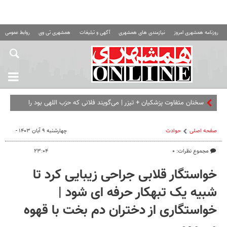
روزنامه همشهری امروز
نیازمندی های همشهری
آگهی و تبلیغات
همشهری تی وی
روابط عمومی ه
سخنان متفاوت پزشکیان + تیزر | می‌گویند فلانی که حزب اللهی بود را
برداشته ای... | امشب ببینی
صفحه اصلی
حوادث
چهارشنبه ۹ آبان ۱۴۰۳ -
مجموع نظرات: ۰
۲۳:۰۴
خواستگار قلابی جراحی زیبایی کرد تا
شبیه یک تبهکار حرفه ای شود |
خواستگاری از دختران دم بخت با قهوه