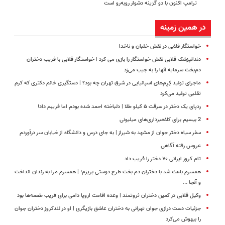
ترامپ اکنون با دو گزینه دشوار روبه‌رو است
در همین زمینه
خواستگار قلابی در نقش خلبان و ناخدا
دندانپزشک قلابی نقش خواستگار را بازی می کرد | خواستگار قلابی با فریب دختران
دم‌بخت سرمایه‌ آنها را به جیب می‌زد
ماجرای تولید کِرِم‌های اسپانیایی در شرق تهران چه بود؟ | دستگیری خانم دکتری که کرم
تقلبی تولید می‌کرد
ردپای یک دختر در سرقت ۵ کیلو طلا | دلباخته احمد شده بودم اما فریبم داد!
2 بیسیم برای کلاهبرداری‌های میلیونی
سفر سیاه دختر جوان از مشهد به شیراز | به جای درس و دانشگاه از خیابان سر درآوردم
عروس رفته آگاهی
تام کروز ایرانی ۷۰ دختر را فریب داد
همسرم باعث شد با دختران دم بخت طرح دوستی بریزم! | همسرم مرا به زندان انداخت
و آنجا ...
وکیل قلابی در کمین دختران ثروتمند | وعده اقامت اروپا دامی برای فریب طعمه‌ها بود
جزئیات دست درازی جوان تهرانی به دختران عاشق بازیگری | او در لندکروز دختران جوان
را بیهوش می‌کرد