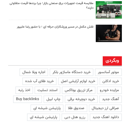
مقایسه قیمت تجهیزات برق صنعتی بازار؛ چرا برندها قیمت متفاوتی
دارند؟
نقش مکمل در مسیر ورزشکاران حرفه ای ؛ با حضور رضا علیپور
وبگردی
موتور آسانسور
خرید دستگاه ماساژور بلکر
اجاره ویلا شمال
خرید ادکلن
خرید لوازم آرایشی اصل
خرید طلای آب شده
مزایده خودرو
مرکز تزریق بوتاکس
استند تسلیت
اخذ رتبه
آهنگ جدید
خرید دوچرخه برقی
چاپ لیبل
Buy backlinks
صرافی ارز دیجیتال
صندوق طلا
پارتیشن شیشه ای
دانلود اهنگ جدید
رزرو هتل دبی
پارتیشن شیشه ای