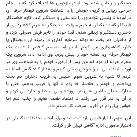
دستگیر و زندانی شده بود. او در بازجویی ها اعتراف کرد که با انجام
جراحی زیبایی و گریم، خودش را به شباهت شروین تبهکار حرفه ای
در آورده تا پلیس نتواند وی را شناسایی و دستگیر کند. کاوه خواستگار
فریبکار گفت: یکبار به جرم سرقت و باردیگر به جرم کلاهبرداری از
دختران دستگیر و زندانی شدم. قبلا خودم را تاجر فرش معرفی کرده و
از دختران دم بخت به بهانه سرمایه گذاری در زمینه ارز دیجیتال یا
دلار، کلاهبرداری می کردم. اینبار اما تصمیم گرفتم با هویت یک
تبهکار حرفه ای، نقشه خود را پیش ببرم. وی ادامه داد: شروین یک
مجرم حرفه ای بود که من پس از آزادی، خودم را به شباهت وی در
آوردم؛ ابتدا بینی ام را جراحی زیبایی کردم و بعد از کلاه گیس استفاده
کردم تا شبیه به شروین شوم. سپس به فریب دختران دم بخت
پرداختم و خودم را طلاساز جا زدم تا آنها را فریب بدهم. حتی با
مدارک جعلی ماشین های بنز، پورشه و بی ام دبلیو اجاره می کردم و
با آن به سر قرار می رفتم تا اعتماد طعمه هایم را جلب کنم اما
حواس پرتی ام در آخرین سرقت کار دستم داد.
این متهم با قرار قانونی بازداشت شد و برای انجام تحقیقات تکمیلی در
اختیار ماموران اداره آگاهی تهران قرار گرفت.