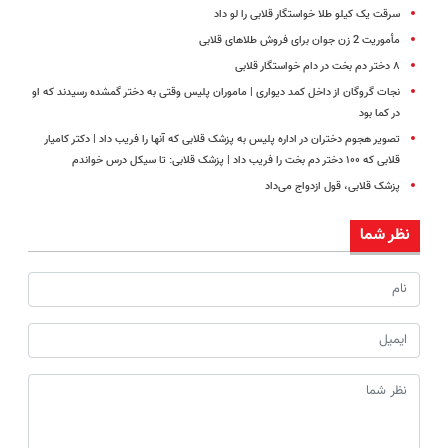
سرقت یک کیلو طلا خواستگار قلابی را لو داد
مأموریت 2 زن جوان برای فروش طلاهای قلابی
۸ دختر دم بخت در دام خواستگار قلابی
نجات گروگان از داخل کمد دیواری | ماموران پلیس وقتی به دختر گمشده رسیدند که او
در کما بود
تصویر هجوم دختران در اداره پلیس به پزشک قلابی که آنها را فریب داد | دکتر کامیار
قلابی که ۱۰۰ دختر دم بخت را فریب داد | پزشک قلابی: تا سیکل درس خواندم
پزشک قلابی، قول ازدواج می‌داد
نظر شما