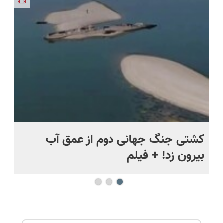
(◂پرسش‌نامه)
میلیون !
اقساطی 💳
و مقاوم |
دریافت راه
📍 تهران
پرداخت
حل
قسطی
.
کشتی‌ جنگ جهانی دوم از عمق آب
اف
بیرون زد! + فیلم
ما