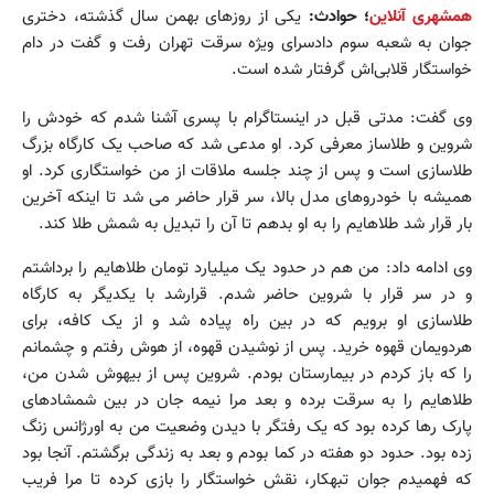
همشهری آنلاین
؛ حوادث:
یکی از روزهای بهمن سال گذشته، دختری
جوان به شعبه سوم دادسرای ویژه سرقت تهران رفت و گفت در دام
خواستگار قلابی‌اش گرفتار شده است.
وی گفت: مدتی قبل در اینستاگرام با پسری آشنا شدم که خودش را
شروین و طلاساز معرفی کرد. او مدعی شد که صاحب یک کارگاه بزرگ
طلاسازی است و پس از چند جلسه ملاقات از من خواستگاری کرد. او
همیشه با خودروهای مدل بالا، سر قرار حاضر می شد تا اینکه آخرین
بار قرار شد طلاهایم را به او بدهم تا آن را تبدیل به شمش طلا کند.
وی ادامه داد: من هم در حدود یک میلیارد تومان طلاهایم را برداشتم
و در سر قرار با شروین حاضر شدم. قرارشد با یکدیگر به کارگاه
طلاسازی او برویم که در بین راه پیاده شد و از یک کافه، برای
هردویمان قهوه خرید. پس از نوشیدن قهوه، از هوش رفتم و چشمانم
را که باز کردم در بیمارستان بودم. شروین پس از بیهوش شدن من،
طلاهایم را به سرقت برده و بعد مرا نیمه جان در بین شمشادهای
پارک رها کرده بود که یک رفتگر با دیدن وضعیت من به اورژانس زنگ
زده بود. حدود دو هفته در کما بودم و بعد به زندگی برگشتم. آنجا بود
که فهمیدم جوان تبهکار، ‌نقش خواستگار را بازی کرده تا مرا فریب