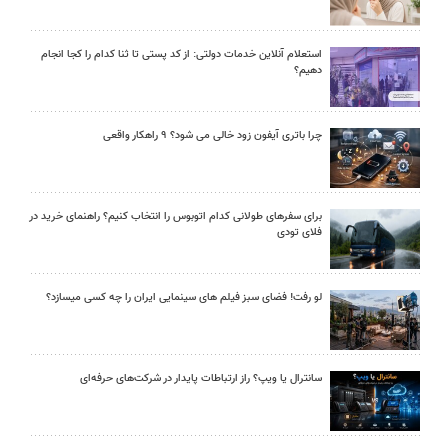
استعلام آنلاین خدمات دولتی: از کد پستی تا ثنا کدام را کجا انجام
دهیم؟
چرا باتری آیفون زود خالی می شود؟ ۹ راهکار واقعی
برای سفرهای طولانی کدام اتوبوس را انتخاب کنیم؟ راهنمای خرید در
فلای تودی
لو رفت! فضای سبز فیلم های سینمایی ایران را چه کسی میسازد؟
سانترال یا ویپ؟ راز ارتباطات پایدار در شرکت‌های حرفه‌ای