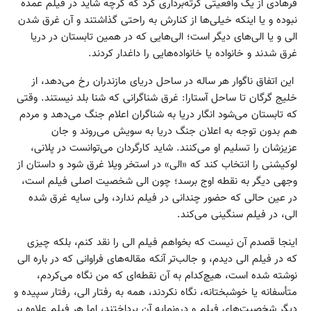
فرهادی از یک واقعیتی گرته‌برداری کرد که گرچه شاید در فیلم عمده
نبوده و یا اینکه خیلی‌ها از کنارش به راحتی گذاشتند و آن غرق شدن
الی و یا الی‌های دیگر است؛ الی‌هایی که در همین تابستان در دریا
غرق شدند و خانواده یا خانواده‌هایی را داغدار کردند.
این اتفاق ناگوار هر ساله در ساحل دریای مازندران رخ می‌دهد، از
خلیج گرگان تا ساحل آستارا: غرق شناگرانی که شنا بلد نیستند. وقتی
که تابستان می‌شود انگار دریا به شناگران اعلام جنگ می‌دهد و مردم
هم بدون توجه به اعلان جنگ دریا به سویش می‌روند و جان
عزیزشان را تسلیم او می‌کنند. شاید کارگردان می‌توانست در پلانی،
لوکیشنی را انتخاب کند که «الی» در استخر ویلا غرق شود و داستان از
وجهی دیگر به نقطه اوج برسد؛ چون الی شخصیت اصلی فیلم است،
در عین حالی که حضور چندانی در فیلم ندارد، ولی سایه غرق شده
الی، در فیلم سنگینی می‌کند.
اینجا قصدم آن نیست که بخواهم فیلم الی را نقد کنم، بلکه چیزی
که در فیلم الی دیدم، و جالب‌تر آنکه مقاله‌های فراوانی که در باره الی
نوشته شده است، هیچ‌کدام به آن نقطه‌ای که من نگاه می‌کردم،
متأسفانه یا خوشبختانه، نگاه نکردند، همه به رفتار الی، رفتار سپیده و
دیگر شخصیت‌های فیلم و درونمایه آن پرداختند، اما هر فیلم علاوه بر