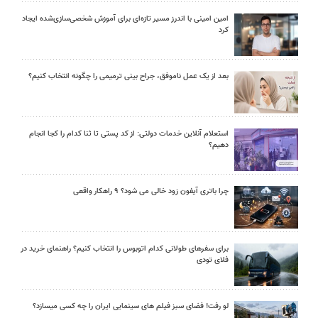
امین امینی با اندرز مسیر تازه‌ای برای آموزش شخصی‌سازی‌شده ایجاد
کرد
بعد از یک عمل ناموفق، جراح بینی ترمیمی را چگونه انتخاب کنیم؟
استعلام آنلاین خدمات دولتی: از کد پستی تا ثنا کدام را کجا انجام
دهیم؟
چرا باتری آیفون زود خالی می شود؟ ۹ راهکار واقعی
برای سفرهای طولانی کدام اتوبوس را انتخاب کنیم؟ راهنمای خرید در
فلای تودی
لو رفت! فضای سبز فیلم های سینمایی ایران را چه کسی میسازد؟