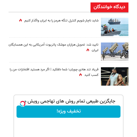
دیدگاه خوانندگان
شاید ناچار شویم کنترل تنگه هرمز را به ایران واگذار کنیم
تایید شد: تحویل هزاران موشک پاتریوت آمریکایی به این همسایگان
ایران
فریاد تند هادی چوپان؛‌ شما دلقکید | اگر مرد هستید افتخارات من را
کسب کنید
ک جهت
جایگزین طبیعی تمام روش های تهاجمی رویش مو
تخفیف ویژه!