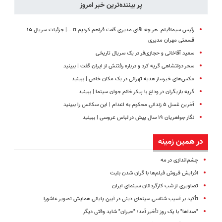
پر بیننده‌ترین خبر امروز
رئیس سیمافیلم: هر چه آقای مدیری گفت فراهم کردیم تا ...| جزئیات سریال ۱۵
قسمتی مهران مدیری
سعید آقاخانی و حجازی‌فر در یک سریال تاریخی
سحر دولتشاهی گریه کرد و درباره رفتنش از ایران گفت | ببینید
عکس‌های خبرساز هدیه تهرانی در یک مکان خاص | ببینید
گریه بازیگران در وداع با پیکر خانم جوان سینما | ببینید
آخرین غسل ۵ زندانی محکوم به اعدام | این سکانس را ببینید
نگار جواهریان ۱۹ سال پیش در لباس عروسی | ببینید
در همین زمینه
چشم‌اندازی در مه
افزایش فروش فیلم‌ها با گران شدن بلیت
تصاویری از شب کارگردانان سینمای ایران
تأکید بر آسیب شناسی سینمای دینی در آیین پایانی همایش تصویر عاشورا
"صداها" با یک روز تأخیر آمد؛ "حیران" شاید وقتی دیگر