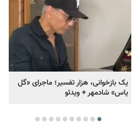
ویزیت
انقلاب
رایگان+پرداخت
اقساطی😍
یک بازخوانی، هزار تفسیر؛ ماجرای «گل
ما
یاس» شادمهر + ویدئو
چی