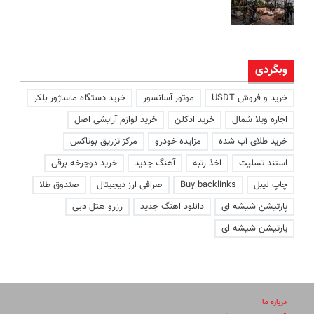
وبگردی
خرید و فروش USDT
موتور آسانسور
خرید دستگاه ماساژور بلکر
اجاره ویلا شمال
خرید ادکلن
خرید لوازم آرایشی اصل
خرید طلای آب شده
مزایده خودرو
مرکز تزریق بوتاکس
استند تسلیت
اخذ رتبه
آهنگ جدید
خرید دوچرخه برقی
چاپ لیبل
Buy backlinks
صرافی ارز دیجیتال
صندوق طلا
پارتیشن شیشه ای
دانلود اهنگ جدید
رزرو هتل دبی
پارتیشن شیشه ای
درباره ما