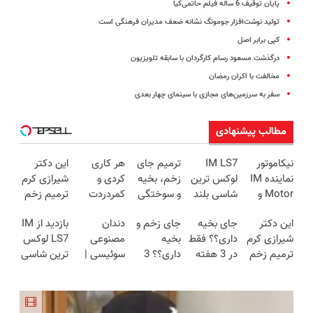
پایان توقیف 6 ساله فیلم حاتمی‌کیا
تولید نوشت‌افزار جومونگ نشانه ضعف مدیران فرهنگی است
کپی برابر اصل
درگذشت مسعود رسام کارگردان با سابقه تلویزیون
مخالفت با اکران رمضان
سفر به سرزمین‌های مجازی با سینمای چهار بعدی
مطالب پیشنهادی
نیکاموتور
IM LS7
ترمیم جای
هر کاری
این دکتر
نماینده IM
لوکس ترین
زخم، بخیه
کردی و
شیرازی کرم
Motor و
شاسی بلند
و سوختگی
کمردردت
ترمیم زخم
Lynk&Co
برقی ایران
فقط در 3
درمان نشد؟
ایرانی را
این دکتر
جای بخیه
جای زخم و
دندان
بازدید از IM
در ایران
هفته!!😍
پر کردن
ساخت!!!
شیرازی کرم
داری؟؟ فقط
بخیه
مصنوعی
LS7 لوکس
پرسشنامه و
ترمیم زخم
در 3 هفته
داری؟؟ 3
سوئیسی |
ترین شاسی
دریافت راه
ایرانی را
ترمیمش
هفته‌ای
سبک،
بلند برقی
حل
ساخت!!!
کن!😍
محوش کن!
مقاوم،
ایران در
طبیعی!
باشگاه