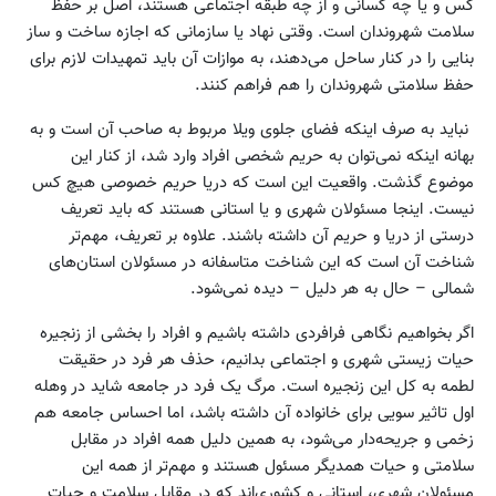
کس و یا چه کسانی و از چه طبقه اجتماعی‌ هستند، اصل بر حفظ
سلامت شهروندان است. وقتی نهاد یا سازمانی که اجازه ساخت و ساز
بنایی را در کنار ساحل می‌دهند، به موازات آن باید تمهیدات لازم برای
حفظ سلامتی شهروندان را هم فراهم کنند.
نباید به صرف اینکه فضای جلوی ویلا مربوط به صاحب آن است و به
بهانه اینکه نمی‌توان به حریم شخصی افراد وارد شد، از کنار این
موضوع گذشت. واقعیت این است که دریا حریم خصوصی هیچ کس
نیست. اینجا مسئولان شهری و یا استانی هستند که باید تعریف
درستی از دریا و حریم آن داشته باشند. علاوه بر تعریف، مهم‌تر
شناخت آن است که این شناخت متاسفانه در مسئولان استان‌های
شمالی – حال به هر دلیل – دیده نمی‌شود.
اگر بخواهیم نگاهی فرافردی داشته باشیم و افراد را بخشی از زنجیره
حیات زیستی شهری و اجتماعی بدانیم، حذف هر فرد در حقیقت
لطمه به کل این زنجیره است. مرگ یک فرد در جامعه شاید در وهله
اول تاثیر سویی برای خانواده آن داشته باشد، اما احساس جامعه هم
زخمی و جریحه‌دار می‌شود، به همین دلیل همه افراد در مقابل
سلامتی و حیات همدیگر مسئول هستند و مهم‌تر از همه این
مسئولان شهری، استانی و کشوری‌‌اند که در مقابل سلامت و حیات