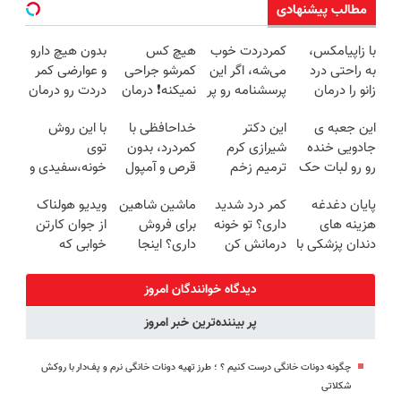
مطالب پیشنهادی
با زاپیامکس،
کمردردت خوب
هیچ کس
بدون هیچ دارو
به راحتی درد
می‌شه، اگر این
کمرشو جراحی
و عوارضی کمر
زانو را درمان
پرسشنامه رو پر
نمیکنه❗ درمان
دردت رو درمان
کنید!
کنی!!
کمردرد بدون
کن!
این جعبه ی
این دکتر
خداحافظی با
با این روش
قرص
(پرسش‌نامه)
جادویی خنده
شیرازی کرم
کمردرد، بدون
توی
(پرسشنامه)
رو رو لبات حک
ترمیم زخم
قرص و آمپول
خونه،سفیدی و
میکنه
ایرانی را
زیبایی دندوناتو
پایان دغدغه
کمر درد شدید
ماشین شاهین
ویدیو هولناک
خرید40%تخفیف
ساخت!!!
برگردون
هزینه های
داری؟ تو خونه
برای فروش
از جوان کارتن
(40%off)
دندان پزشکی با
درمانش کن
داری؟ اینجا
خوابی که
پک سفید
(◂پرسش‌نامه
سریع و راحت
میلیاردر شد.
کننده خانگی
رو پرکن)
بفروش
آموزش رایگان
دیدگاه خوانندگان امروز
پر بیننده‌ترین خبر امروز
چگونه دونات خانگی درست کنیم ؟ ؛ طرز تهیه دونات خانگی نرم و پف‌دار با روکش
شکلاتی