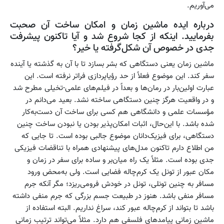
می‌آوریم.
درباره ایده ماشین زمان و امکان ساخت آن صحبت
بفرمایید. اینکه از کجا شروع شد و آیا تاکنون پیشرفت
جدی در خصوص آن شکل‌گرفته یا خیر؟
ماشین زمان یعنی دستگاهی که بشر بسازد تا با آن به گذشته یا آینده
سفر کند. این موضوع فعلاً از حد رؤیاپردازی فراتر نرفته است. این
عبارت اولین‌بار در رمان‌ها و بعداً در فیلم‌های علمی-تخیلی مطرح شد
و در واقعیت هرگز چنین دستگاهی ساخته نشد. بعید می‌دانم در
مؤسسات علمی و دانشگاهی هم کسی برای ساخت آن دست‌به‌کار
شده باشد. با این‌حال، اثبات امکان‌پذیر بودن یا نبودن ساخت چنین
دستگاهی، برای فیزیک‌دانان موضوع جالبی بوده است. تا جایی که
من اطلاع دارم تاکنون مدل‌های پیشنهادی همراه با تناقضات فیزیکی
جدی بوده است. مثلاً یک راه میان‌بر و ساده برای سفر در زمان و
مکان عبور از تونل یک کرم‌چاله فضایی است. ولی به‌محض ورود
مسافر به چنین تونلی، تونل در خودش فرومی‌ریزد؛ مگر آنکه جرم
مسافر منفی باشد. هنوز در طبیعت جسم بزرگی که جرم منفی داشته
باشد تا بتواند از کرم‌چاله عبور کند، سراغ نداریم. البته استفاده از
ماشین زمانی پیامدهای فلسفی هم دارد. مثلاً می‌تواند ترتیب زمانی