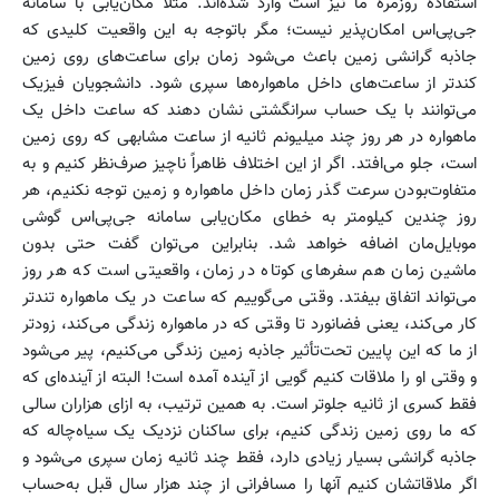
استفاده روزمره ما نیز است وارد شده‌اند. مثلاً مکان‌یابی با سامانه
جی‌پی‌اس امکان‌پذیر نیست؛ مگر باتوجه ‌به این واقعیت کلیدی که
جاذبه گرانشی زمین باعث می‌شود زمان برای ساعت‌های روی زمین
کندتر از ساعت‌های داخل ماهواره‌ها سپری شود. دانشجویان فیزیک
می‌توانند با یک حساب سرانگشتی نشان دهند که ساعت داخل یک
ماهواره در هر روز چند میلیونم ثانیه از ساعت مشابهی که روی زمین
است، جلو می‌افتد. اگر از این اختلاف ظاهراً ناچیز صرف‌نظر کنیم و به
متفاوت‌بودن سرعت گذر زمان داخل ماهواره و زمین توجه نکنیم، هر
روز چندین کیلومتر به خطای مکان‌یابی سامانه جی‌پی‌اس گوشی
موبایل‌مان اضافه خواهد شد. بنابراین می‌توان گفت حتی بدون
ماشین زمان هم ‌سفرهای کوتاه در زمان، واقعیتی است که هر روز
می‌تواند اتفاق بیفتد. وقتی می‌گوییم که ساعت در یک ماهواره تندتر
کار می‌کند، یعنی فضانورد تا وقتی که در ماهواره زندگی می‌کند، زودتر
از ما که این پایین تحت‌تأثیر جاذبه زمین زندگی می‌کنیم، پیر می‌شود
و وقتی او را ملاقات کنیم گویی از آینده آمده است! البته از آینده‌ای که
فقط کسری از ثانیه جلوتر است. به همین ترتیب، به‌ ازای هزاران سالی
که ما روی زمین زندگی کنیم، برای ساکنان نزدیک یک سیاه‌چاله که
جاذبه گرانشی بسیار زیادی دارد، فقط چند ثانیه زمان سپری می‌شود و
اگر ملاقاتشان کنیم آنها را مسافرانی از چند هزار سال قبل به‌حساب