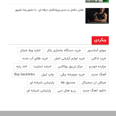
نقش مکمل در مسیر ورزشکاران حرفه ای ؛ با حضور رضا علیپور
وبگردی
موتور آسانسور
خرید دستگاه ماساژور بلکر
اجاره ویلا شمال
خرید ادکلن
خرید لوازم آرایشی اصل
خرید طلای آب شده
مزایده خودرو
مرکز تزریق بوتاکس
استند تسلیت
اخذ رتبه
آهنگ جدید
خرید دوچرخه برقی
چاپ لیبل
Buy backlinks
صرافی ارز دیجیتال
صندوق طلا
پارتیشن شیشه ای
دانلود اهنگ جدید
رزرو هتل دبی
پارتیشن شیشه ای