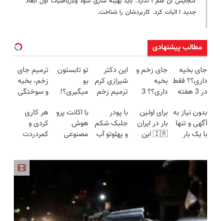
گنجایش آن علم ا ندارد. باید بهینه سازی شود وباریاضیات اول ابعاد
جدید ا اثبات کرد. کاربردشان را شناخت.
مطالب پیشنهادی
جای بخیه
جای زخم و
این دکتر
تو تابستون
ترمیم جای
داری؟؟ فقط
بخیه
شیرازی کرم
بو
زخم، بخیه
در 3 هفته
داری؟؟ 3
ترمیم زخم
میگیری؟!
و سوختگی
ترمیمش
هفته‌ای
ایرانی را
تو دو دقیقه
فقط در 3
بدون نیاز به
برای اولین
با پودر
با اکانت پرو
هر کاری
کن!😍
محوش کن!
ساخت!!!
برای
هفته!!😍
آگهی و تنها
بار در ایران
جلبک شکم
هوش
کردی و
همیشه
با یک بار
🇮🇷 این
و پهلوتو آب
مصنوعی
کمردردت
درمانش کن
مراجعه
دکتر کرم
کن و مانکن
نامحدود
درمان نشد؟
فروخته شد
ترمیم کننده
شو(تخفیف
ازش
پر کردن
23 روزه
تا امشب)
استفاده کن
پرسشنامه و
ساخت!
؛ دریافت
دریافت راه
کد تخفیف
حل
👇👇👇