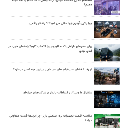
استعلام آنلاین خدمات دولتی: از کد پستی تا ثنا کدام را کجا انجام
دهیم؟
چرا باتری آیفون زود خالی می شود؟ ۹ راهکار واقعی
برای سفرهای طولانی کدام اتوبوس را انتخاب کنیم؟ راهنمای خرید در
فلای تودی
لو رفت! فضای سبز فیلم های سینمایی ایران را چه کسی میسازد؟
سانترال یا ویپ؟ راز ارتباطات پایدار در شرکت‌های حرفه‌ای
مقایسه قیمت تجهیزات برق صنعتی بازار؛ چرا برندها قیمت متفاوتی
دارند؟