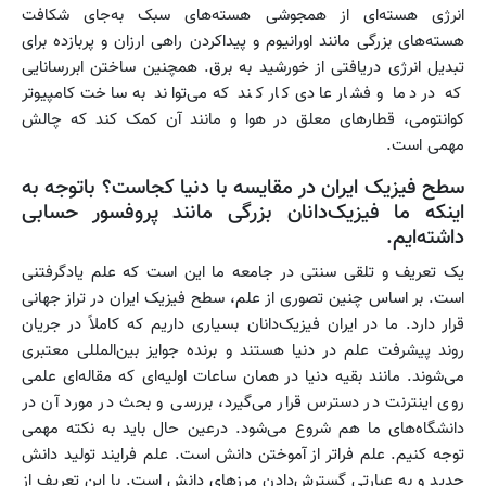
انرژی هسته‌ای از همجوشی هسته‌های سبک به‌جای شکافت
هسته‌های بزرگی مانند اورانیوم و پیداکردن راهی ارزان و پربازده برای
تبدیل انرژی دریافتی از خورشید به برق. همچنین ساختن ابررسانایی
که در دما و فشار عادی کار کند که می‌تواند به ساخت کامپیوتر
کوانتومی، قطارهای معلق در هوا و مانند آن کمک کند که چالش
مهمی است.
سطح فیزیک ایران در مقایسه با دنیا کجاست؟ باتوجه ‌به
اینکه ما فیزیک‌دانان بزرگی مانند پروفسور حسابی
داشته‌ایم.
یک تعریف و تلقی سنتی در جامعه ما این است که علم یادگرفتنی
است. بر اساس چنین تصوری از علم، سطح فیزیک ایران در تراز جهانی
قرار دارد. ما در ایران فیزیک‌دانان بسیاری داریم که کاملاً در جریان
روند پیشرفت علم در دنیا هستند و برنده جوایز بین‌المللی معتبری
می‌شوند. مانند بقیه دنیا در همان ساعات اولیه‌ای که مقاله‌ای علمی
روی اینترنت در دسترس قرار می‌گیرد، بررسی و بحث در مورد آن در
دانشگاه‌های ما هم شروع می‌شود. درعین ‌حال باید به نکته مهمی
توجه کنیم. علم فراتر از آموختن دانش است. علم فرایند تولید دانش
جدید و به عبارتی گسترش‌دادن مرزهای دانش است. با این تعریف از