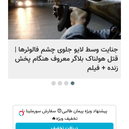
ج
جنایت وسط لایو جلوی چشم فالوئرها |
صح
قتل هولناک بلاگر معروف هنگام پخش
سب
زنده + فیلم
ا با
پیشنهاد ویژه پیمان طالبی😍 سفارش سورملینا با
تخفیف ویژه🔥
دریافت تخفیف