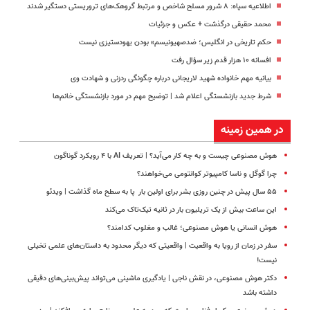
اطلاعیه سپاه: ۸ شرور مسلح شاخص و مرتبط گروهک‌های تروریستی دستگیر شدند
محمد حقیقی درگذشت + عکس و جزئیات
حکم تاریخی در انگلیس؛ ضدصهیونیسم» بودن یهودستیزی نیست
افسانه ۱۰ هزار قدم زیر سؤال رفت
بیانیه مهم خانواده شهید لاریجانی درباره چگونگی ردزنی و شهادت وی
شرط جدید بازنشستگی اعلام شد | توضیح مهم در مورد بازنشستگی خانم‌ها
در همین زمینه
هوش مصنوعی چیست و به چه کار می‌آید؟ | تعریف AI با ۴ رویکرد گوناگون
چرا گوگل و ناسا کامپیوتر کوانتومی می‌خواهند؟
۵۵ سال پیش در چنین روزی بشر برای اولین بار پا به سطح ماه گذاشت | ویدئو
این ساعت بیش از یک تریلیون بار در ثانیه تیک‌تاک می‌کند
هوش انسانی یا هوش مصنوعی؛ غالب و مغلوب کدامند؟
سفر در زمان از رویا به واقعیت | واقعیتی که دیگر محدود به داستان‌های علمی تخیلی
نیست!
دکتر هوش مصنوعی، در نقش ناجی | یادگیری ماشینی می‌تواند پیش‌بینی‌های دقیقی
داشته باشد