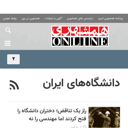
روزنامه همشهری امروز
نیازمندی های همشهری
آگهی و تبلیغات
همشهری تی وی
روابط عمومی ه
دانشگاه‌های ایران
راز یک تناقض؛ دختران دانشگاه را
فتح کردند اما مهندسی را نه
۲ روز قبل