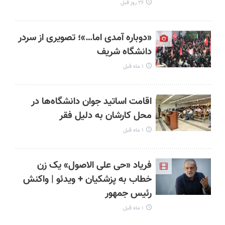
۲۶ روز قبل
«دوباره آمدی اما…»؛ تصویری از سردر
دانشگاه شریف
۱ ماه قبل
اقامت اساتید جوان دانشگاه‌ها در
محل کارشان به دلیل فقر
۱ ماه قبل
فریاد «حی علی الاصول» یک زن
خطاب به پزشکیان + ویدئو | واکنش
رئیس جمهور
۱ ماه قبل