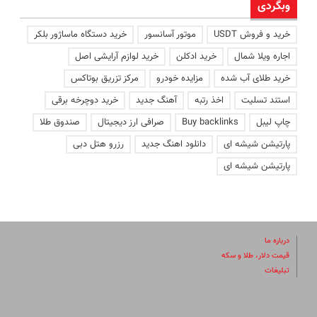
وبگردی
خرید و فروش USDT
موتور آسانسور
خرید دستگاه ماساژور بلکر
اجاره ویلا شمال
خرید ادکلن
خرید لوازم آرایشی اصل
خرید طلای آب شده
مزایده خودرو
مرکز تزریق بوتاکس
استند تسلیت
اخذ رتبه
آهنگ جدید
خرید دوچرخه برقی
چاپ لیبل
Buy backlinks
صرافی ارز دیجیتال
صندوق طلا
پارتیشن شیشه ای
دانلود اهنگ جدید
رزرو هتل دبی
پارتیشن شیشه ای
درباره ما
قیمت دلار، طلا و سکه
تبلیغات