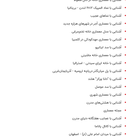
آشنایی با معماری خانه در حال سقوط
آشنایی با نماد المپیک ۲۰۱۲ لندن - بریتانیا
آشنایی با نماهای عجیب
آشنایی با معماری آجر در شهرهای هزاره جدید
آشنایی با مدل معماری خانه تخم‌مرغی
آشنایی با معماری مهدکودکی در کلمبیا
آشنایی با سد ایتایپو
‌آشنایی با معماری خانه ماشینی
آشنایی با خانه اپرای سیدنی - استرالیا
آشنایی با پل میان‌گذر دریاچه ارومیه - آذربایجان‌غربی
آشنایی با "دلتا ورکز" هلند
آشنایی با سد موصل
آشنایی با معماری شهری
آشنایی با هشتی‌های مدرن
مجله معماری
آشنایی با عجایب هفتگانه دنیای مدرن
آشنایی با کانال پاناما
آشنایی با میدان امام علی (ع) - اصفهان