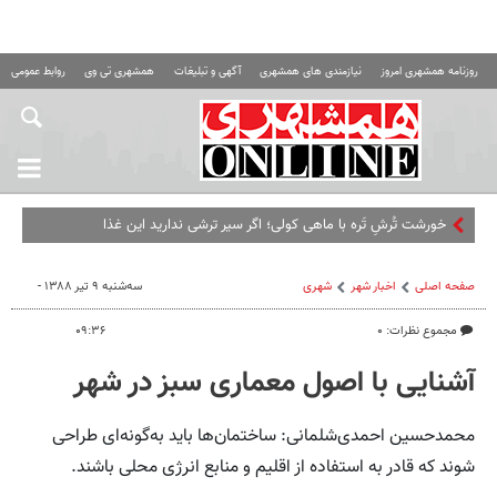
روزنامه همشهری امروز
نیازمندی های همشهری
آگهی و تبلیغات
همشهری تی وی
روابط عمومی ه
خورشت تُرشِ تَره با ماهی کولی؛ اگر سیر ترشی ندارید این غذا را درست
نکنید
صفحه اصلی
اخبار شهر
شهری
سه‌شنبه ۹ تیر ۱۳۸۸ -
مجموع نظرات: ۰
۰۹:۳۶
آشنایی با اصول معماری سبز ‌در شهر
محمد‌حسین احمدی‌شلمانی: ساختمان‌ها باید به‌گونه‌ای طراحی
شوند که قادر به استفاده از اقلیم و منابع انرژی محلی باشند.