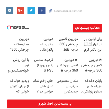
مطالب پیشنهادی
برای اولین بار
دوربین لامپی
دوربین
دوربین
در ایران🇮🇷
چرخشی 360
مداربسته
مداربسته با
این دکتر کرم
درجه فقط
پانوراما👈🏻
چرخش 360°
ترمیم کننده 23
امروز حراج شد
قابلیت چرخش
+ تخفیف
🔥دوربین
🔥دوربین
گردونه شانس
با این روش
روزه ساخت!
🔥 پرداخت
360°و سازگار با
(ضمانت
لامپی چرخشی
لامپی چرخشی
بدون پوچ از
توی
درب منزل
اندروید و ios
تعویض +
360 درجه🔥
360 درجه🔥
PS5 تا
خونه،سفیدی و
پرداخت درب
پرداخت درب
دارای دزدگیر
آیفون17 و بیت
زیبایی دندوناتو
منزل)
پایان دغدغه
دندان مصنوعی
جای زخم تمام
ویدیو هولناک
منزل + گارانتی
حرکتی
کوین 🔥
برگردون
هزینه های
سوئیسی:
عمل های
از جوان کارتن
تعویض
(40%off)
دندان پزشکی با
جدیدترین
جراحی در ۷
خوابی که
پک سفید
فناوری اروپا،
روز درمان شد!
میلیاردر شد.
کننده خانگی
سبک و مقاوم |
(فوری مشاوره
آموزش رایگان
پر بیننده‌ترین اخبار شهری
پرداخت قسطی
بگیرید)