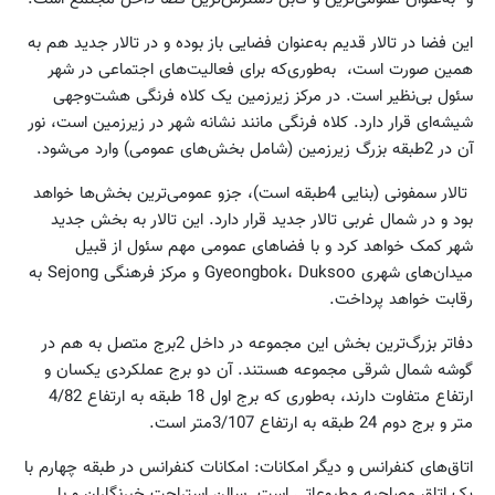
این فضا در تالار قدیم به‌عنوان فضایی باز بوده و در تالار جدید هم به
همین صورت است، به‌طوری‌که برای فعالیت‌های اجتماعی در شهر
سئول بی‌نظیر است. در مرکز زیرزمین یک کلاه فرنگی هشت‌وجهی
شیشه‌ای قرار دارد. کلاه فرنگی مانند نشانه شهر در زیرزمین است، نور
آن در 2طبقه بزرگ زیرزمین (شامل بخش‌های عمومی) وارد می‌شود.
تالار سمفونی (بنایی 4طبقه است)، جزو عمومی‌ترین بخش‌ها خواهد
بود و در شمال غربی تالار جدید قرار دارد. این تالار به بخش جدید
شهر کمک خواهد کرد و با فضاهای عمومی مهم سئول از قبیل
میدان‌های شهری Gyeongbok، Duksoo و مرکز فرهنگی Sejong به
رقابت خواهد پرداخت.
دفاتر بزرگ‌ترین بخش این مجموعه در داخل 2برج متصل به هم در
گوشه شمال شرقی مجموعه هستند. آن دو برج عملکردی یکسان و
ارتفاع متفاوت دارند، به‌طوری که برج اول 18 طبقه به ارتفاع 4/82
متر و برج دوم 24 طبقه به ارتفاع 3/107متر است.
اتاق‌های کنفرانس و دیگر امکانات: امکانات کنفرانس در طبقه چهارم با
یک اتاق مصاحبه مطبوعاتی است. سالن استراحت خبرنگاران و با