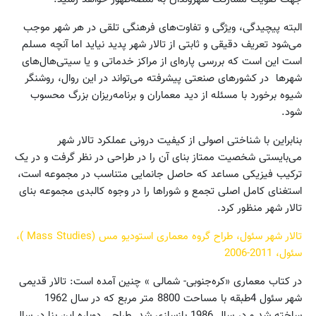
البته پیچیدگی، ویژگی و تفاوت‌های فرهنگی تلقی در هر شهر موجب
می‌شود تعریف دقیقی و ثابتی از تالار شهر پدید نیاید اما آنچه مسلم
است این است که بررسی پاره‌ای از مراکز خدماتی و یا سیتی‌هال‌های
شهرها در کشورهای صنعتی پیشرفته می‌تواند در این روال، روشنگر
شیوه برخورد با مسئله از دید معماران و برنامه‌ریزان بزرگ محسوب
شود.
بنابراین با شناختی اصولی از کیفیت درونی عملکرد تالار شهر
می‌بایستی شخصیت ممتاز بنای آن را در طراحی در نظر گرفت و در یک
ترکیب فیزیکی مساعد که حاصل جانمایی متناسب در مجموعه است،
استغنای کامل اصلی تجمع و شوراها را در وجوه کالبدی مجموعه بنای
تالار شهر منظور کرد.
تالار شهر سئول، طراح گروه معماری استودیو مس (Mass Studies )،
سئول، 2011-2006
در کتاب معماری «کره‌جنوبی- شمالی » چنین آمده است: تالار قدیمی
شهر سئول 4طبقه با مساحت 8800 متر مربع که در سال 1962
ساخته شد و در سال 1986 باز‌سازی‌ شد. طراحی دوباره این بنا در سال