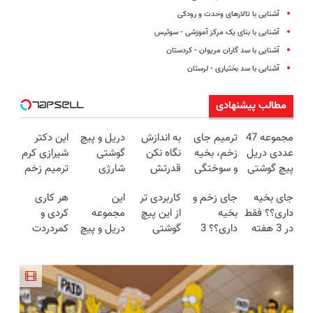
آشنایی با تالارهای وحدت و رودکی
آشنایی با بنای یک مرکز آموزشی - سوئیس
آشنایی با سد گاران مریوان - کردستان
آشنایی با سد بختیاری - لرستان
مطالب پیشنهادی
مجموعه 47
ترمیم جای
به اندازش
دریل و پیچ
این دکتر
عددی دریل
زخم، بخیه
نگاه نکن
گوشتی
شیرازی کرم
پیچ گوشتی
و سوختگی
قدرتش
شارژی
ترمیم زخم
شارژی
فقط در 3
درحد هالکه
فوق‌قدرت با
ایرانی را
جای بخیه
جای زخم و
کاربردی تر
این
هر کاری
(تخفیف به
هفته!!😍
😉 (پرداخت
کنترل
ساخت!!!
داری؟؟ فقط
بخیه
از این پیچ
مجموعه
کردی و
مدت
درب
سرعت ⚡
در 3 هفته
داری؟؟ 3
گوشتی
دریل و پیچ
کمردردت
محدود)
منزل+گارانتی
(همراه با
ترمیمش
هفته‌ای
نداریم! 47
گوشتی رو با
درمان نشد؟
تعویض)
متعلقات)
کن!😍
محوش کن!
تیکه
گارانتی و
پر کردن
کاربردی با
نصف قیمت
پرسشنامه و
ضمانت
بخر!😉
دریافت راه
بازگشت
حل