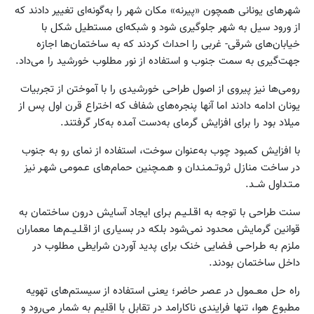
شهرهای یونانی همچون «پیرنه» مکان شهر را به‌گونه‌ای تغییر دادند که
از ورود سیل به شهر جلوگیری شود و شبکه‌ای مستطیل شکل با
خیابان‌های شرقی- غربی را احداث کردند که به ساختمان‌ها اجازه
جهت‌گیری به سمت جنوب و استفاده از نور مطلوب خورشید را می‌داد.
رومی‌ها نیز پیروی از اصول طراحی خورشیدی را با آموختن از تجربیات
یونان ادامه دادند اما آنها پنجره‌های شفاف که اختراع قرن اول پس از
میلاد بود را برای افزایش گرمای به‌دست آمده به‌کار گرفتند.
با افزایش کمبود چوب به‌عنوان سوخت، استفاده از نمای رو به جنوب
در ساخت منازل ثروتــمـنـدان و هـمـچنین حمام‌های عـمومی شهـر نیز
مـتـداول شــد.
سنت طراحی با توجه به اقـلـیـم بـرای ایجاد آسایش درون ساختمان به
قوانین گرمایش محدود نمی‌شود بلکه در بسیاری از اقـلـیــم‌ها معماران
ملزم به طـراحـی فـضایی خنک برای پدید آوردن شرایطی مطلوب در
داخل ساختمان بودند.
راه حل معــمول در عـصـر حاضر؛ یعنی استفاده از سیستم‌های تهویه
مطبوع هوا، تنها فرایندی ناکارامد در تقابل با اقلیم به شمار می‌رود و