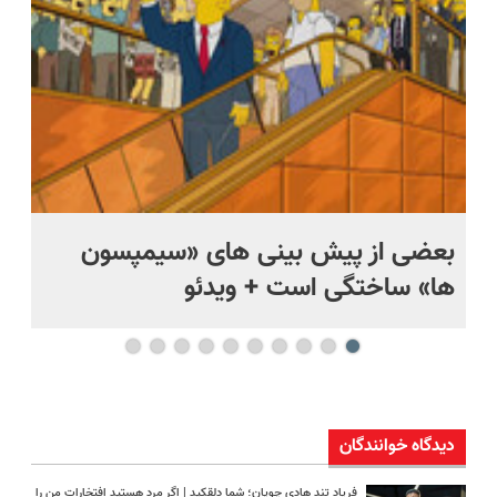
بعضی از پیش بینی های «سیمپسون
ها» ساختگی است + ویدئو
وی
دیدگاه خوانندگان
فریاد تند هادی چوپان؛‌ شما دلقکید | اگر مرد هستید افتخارات من را