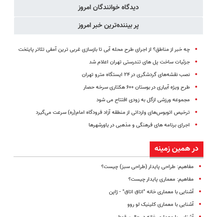
دیدگاه خوانندگان امروز
پر بیننده‌ترین خبر امروز
چه خبر از مناطق؟ از اجرای طرح محله آبی تا بازسازی غربی ترین آمفی تئاتر پایتخت
جزئیات ساخت پل های تندرستی تهران اعلام شد
نصب نقشه‌های گردشگری در ۲۴ ایستگاه مترو تهران
طرح ویژه آبیاری در بوستان ۶۰۰ هکتاری سرخه حصار
مجموعه ورزشی ازگل به زودی افتتاح می شود
ترخیص اتوبوس‌های وارداتی از منطقه آزاد فرودگاه امام(ره) سرعت می‌گیرد
اجرای برنامه های فرهنگی و مذهبی در یاورشهرها
در همین زمینه
مفاهیم: طراحی پایدار (طراحی سبز) چیست؟
مفاهیم: معماری پایدار چیست؟
آشنایی با معماری خانه "اتاق اتاق" - ژاپن
آشنایی با معماری کلینیک لو روو