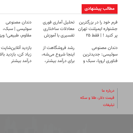
مطالب پیشنهادی
فرم خود را در بزرگترین
تحلیل آماری فوری
دندان مصنوعی
جشنواره ایمپلنت تهران
معادلات ساختاری
سوئیسی | سبک،
پر کنید ! | فقط ۲۵
تفسیری با آموزش
مقاوم، طبیعی! وی
میلیون
کامل حتی یک روزه !!
رایگان+پرداخت
دندان مصنوعی
رشد فروشگاهت از
بازدید آنلاین‌شاپت 
اقساطی😍
سوئیسی: جدیدترین
اینجا شروع می‌شه،
زیاد کن، بازدید بالا
فناوری اروپا، سبک و
برای درآمد بیشتر،
درآمد بیشتر
مقاوم | پرداخت قسطی
آماده‌ای؟
درباره ما
قیمت دلار، طلا و سکه
تبلیغات