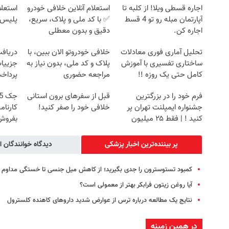
اجاره‌ قسطی ویلا! از کلبه تا
استعلام آنلاین خلافی خودرو
استعلا
آپارتمان مبله رو تو 4 قسط
✅ با کد ملی و پلاک، سریع،
پلیس 
اجاره کن.
دقیق و بدون معطلی
تحلیل آماری فوری معادلات
خلافی خودروتو الان ببین، با
ساختاری تفسیری با آموزش
پلاک و کد ملی، بدون نیاز به
جزییات
کامل حتی یک روزه !!
مراجعه حضوری
پرداخ
فرم خود را در بزرگترین
قبل از سفرهای برون استانی
جشنواره ایمپلنت تهران پر
خلافی خود را صفر کنید!
کارنام
کنید ! | فقط ۲۵ میلیون
بفروش
پر بیننده‌ترین اخبار پزشکی
دیدگاه خوانندگان ا
کمبود تستوسترون را جدی بگیرید؛ از کاهش میل جنسی تا خستگی مداوم
آیا روغن زیتون فرابکر بهتر از معمولی است؟
نتایج یک مطالعه درباره ترس از عوارض شدید داروهای کاهنده کلسترول
در همین زمینه