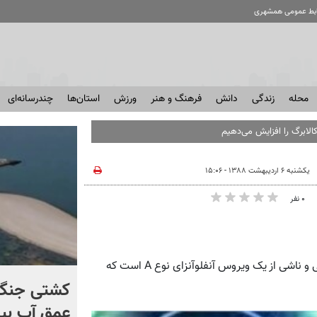
ابط عمومی همشهری
محله
زندگی
دانش
فرهنگ و هنر
ورزش
استان‌ها
چندرسانه‌ای
الابرگ را افزایش می‌دهیم
یکشنبه ۶ اردیبهشت ۱۳۸۸ - ۱۵:۰۶
۰ نفر
همشهری آنلاین: آنفلوآنزای خوکی (swine flu) یک بیماری تنفسی و ناشی از یک ویروس آنفلوآنزای نوع A است که
کنترل اوضاع از دست ترامپ
کشتی‌ جنگ 
خارج شد...
عمق آب بیر