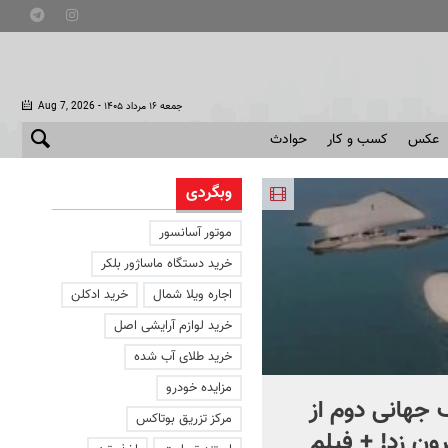
- جمعه ۱۶ مرداد ۱۴۰۵
Aug 7, 2026
عکس
کسب و کار
حوادث
وبگردی
موتور آسانسور
خرید دستگاه ماساژور بلکر
اجاره ویلا شمال
خرید ادکلن
خرید لوازم آرایشی اصل
خرید طلای آب شده
مزایده خودرو
جهانی دوم از
افشای اطلاعات برای ترور
مرکز تزریق بوتاکس
ون زد! + فیلم
بارون ترامپ | ماجرای قرار