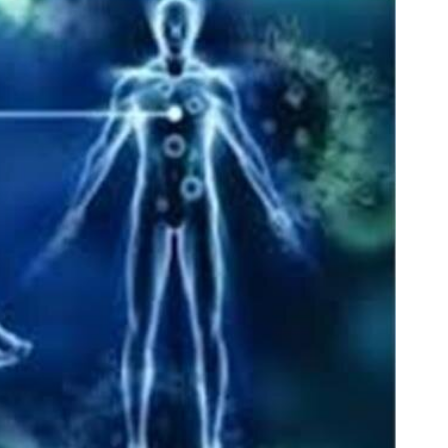
ی کمر ممنوع شده! میخوای کمرت رو در
درمان زانو درد، بدون هیچگونه
منزل درمان کنی؟ ((پرسش‌نامه))
منزل (◂پرسش‌نامه)
پرسش‌نامه ✔
◀ پرسش‌نامه