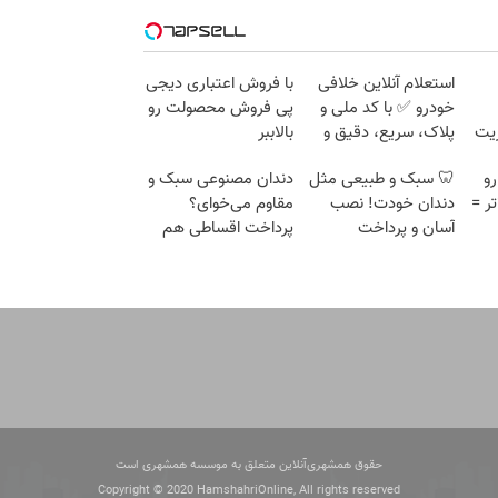
استعلام آنلاین خلافی
با فروش اعتباری دیجی
خودرو ✅ با کد ملی و
پی فروش محصولت رو
زیت
پلاک، سریع، دقیق و
بالاببر
بدون معطلی
رو
🦷 سبک و طبیعی مثل
دندان مصنوعی سبک و
تر =
دندان خودت! نصب
مقاوم می‌خوای؟
آسان و پرداخت
پرداخت اقساطی هم
اقساطی 💳 📍 تهران
داریم!😍 | 📍تهران
حقوق همشهری‌آنلاین متعلق به موسسه همشهری است
Copyright © 2020 HamshahriOnline, All rights reserved