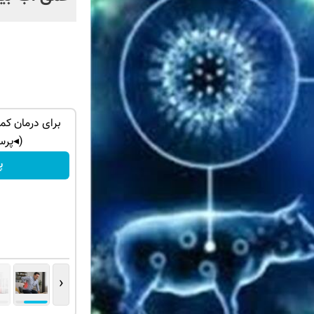
 عوارض در
زانو درد درمان داره… چرا هنوز داری بهش
برای درمان کمر
ظلم می‌کنی؟
(◂پرس
◀ پرسش‌نامه
پ
‹