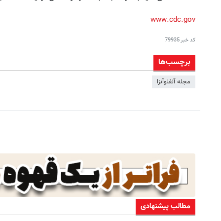
www.cdc.gov
کد خبر
79935
برچسب‌ها
مجله آنفلوآنزا
مطالب پیشنهادی