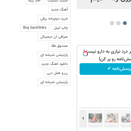
استند تسلیت
اخذ رتبه
عاشقانه با یک زن
آهنگ جدید
خرید دوچرخه برقی
چاپ لیبل
Buy backlinks
صرافی ارز دیجیتال
صندوق طلا
 درد نیازی به دارو نیست!
پارتیشن شیشه ای
ش‌نامه رو پر کن)
دانلود اهنگ جدید
رسش‌نامه ✔
رزرو هتل دبی
پارتیشن شیشه ای
›