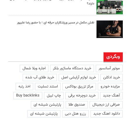
دارند؟
نقش مکمل در مسیر ورزشکاران حرفه ای ؛ با حضور رضا علیپور
وبگردی
موتور آسانسور
خرید دستگاه ماساژور بلکر
اجاره ویلا شمال
خرید ادکلن
خرید لوازم آرایشی اصل
خرید طلای آب شده
مزایده خودرو
مرکز تزریق بوتاکس
استند تسلیت
اخذ رتبه
آهنگ جدید
خرید دوچرخه برقی
چاپ لیبل
Buy backlinks
صرافی ارز دیجیتال
صندوق طلا
پارتیشن شیشه ای
دانلود اهنگ جدید
رزرو هتل دبی
پارتیشن شیشه ای