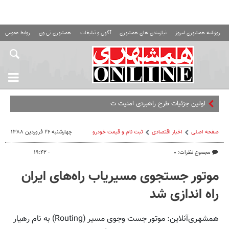
روزنامه همشهری امروز
نیازمندی های همشهری
آگهی و تبلیغات
همشهری تی وی
روابط عمومی ه
اولین جزئیات طرح راهبردی امنیت تنگه هر
صفحه اصلی
اخبار اقتصادی
ثبت نام و قیمت خودرو
چهارشنبه ۲۶ فروردین ۱۳۸۸
مجموع نظرات: ۰
- ۱۹:۴۲
موتور جستجوی مسیریاب راه‌های ایران
راه اندازی شد
همشهری‌آنلاین: موتور جست وجوی مسیر (Routing) به نام رهیار