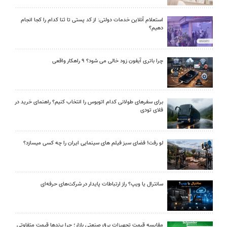
استعلام آنلاین خدمات دولتی: از کد پستی تا ثنا کدام را کجا انجام
دهیم؟
چرا باتری آیفون زود خالی می شود؟ ۹ راهکار واقعی
برای سفرهای طولانی کدام اتوبوس را انتخاب کنیم؟ راهنمای خرید در
فلای تودی
لو رفت! فضای سبز فیلم های سینمایی ایران را چه کسی میسازد؟
سانترال یا ویپ؟ راز ارتباطات پایدار در شرکت‌های حرفه‌ای
مقایسه قیمت تجهیزات برق صنعتی بازار؛ چرا برندها قیمت متفاوتی