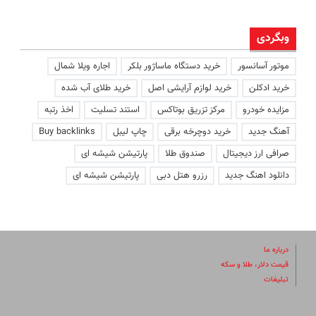
وبگردی
موتور آسانسور
خرید دستگاه ماساژور بلکر
اجاره ویلا شمال
خرید ادکلن
خرید لوازم آرایشی اصل
خرید طلای آب شده
مزایده خودرو
مرکز تزریق بوتاکس
استند تسلیت
اخذ رتبه
آهنگ جدید
خرید دوچرخه برقی
چاپ لیبل
Buy backlinks
صرافی ارز دیجیتال
صندوق طلا
پارتیشن شیشه ای
دانلود اهنگ جدید
رزرو هتل دبی
پارتیشن شیشه ای
درباره ما
قیمت دلار، طلا و سکه
تبلیغات