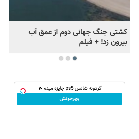
.
کشتی‌ جنگ جهانی دوم از عمق آب
اف
بیرون زد! + فیلم
ما
گردونه شانس ps5 جایزه میده 🔥
بچرخونش