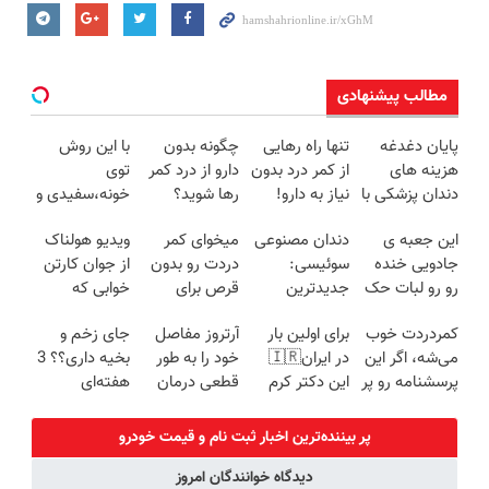
مطالب پیشنهادی
پایان دغدغه
تنها راه رهایی
چگونه بدون
با این روش
هزینه های
از کمر درد بدون
دارو از درد کمر
توی
دندان پزشکی با
نیاز به دارو!
رها شوید؟
خونه،سفیدی و
پک سفید
(◂پرسش‌نامه)
(◂پرسش‌نامه
زیبایی دندوناتو
این جعبه ی
دندان مصنوعی
میخوای کمر
ویدیو هولناک
کننده خانگی
رو پرکن)
برگردون
جادویی خنده
سوئیسی:
دردت رو بدون
از جوان کارتن
(40%off)
رو رو لبات حک
جدیدترین
قرص برای
خوابی که
میکنه
فناوری اروپا،
همیشه خوب
میلیاردر شد.
کمردردت خوب
برای اولین بار
آرتروز مفاصل
جای زخم و
خرید40%تخفیف
سبک و مقاوم |
کنی؟
آموزش رایگان
می‌شه، اگر این
در ایران🇮🇷
خود را به طور
بخیه داری؟؟ 3
پرداخت قسطی
(◂پرسش‌نامه
پرسشنامه رو پر
این دکتر کرم
قطعی درمان
هفته‌ای
رو پر کن)
کنی!!
ترمیم کننده 23
کنید!
محوش کن!
روزه ساخت!
◗پرسش‌نامه◖
پر بیننده‌ترین اخبار ثبت نام و قیمت خودرو
دیدگاه خوانندگان امروز