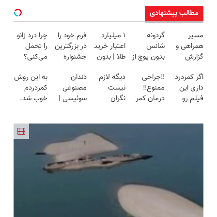
مطالب پیشنهادی
مسیر
گردونه
۱ میلیارد
فرم خود را
چرا درد زانو
همراهی و
شانس
اعتبار خرید
در بزرگترین
را تحمل
گزارش
بدون پوچ از
طلا | بدون
جشنواره
می‌کنی؟
عملکرد
PS5 تا
ضامن و
ایمپلنت
خیلی ساده
اگر کمردرد
‼️جراحی
دیگه لازم
دندان
به این روش
گروه اسنپ
آیفون17 و
چک
تهران پر
درمنزل
داری این
ممنوع‼️
نیست
مصنوعی
کمردردم
در ۱۴۰۴
بیت کوین
کنید ! |
درمانش کن
فیلم رو
درمان کمر
نگران
سوئیسی |
خوب شد.
🔥
فقط ۲۵
ببین!
درد بدون
کمردرد
سبک،
(پرسشنامه)
میلیون
◗پرسش‌نامه
جراحی و
باشی. ارائه
مقاوم،
رو پر کن◖
دوره نقاهت
راهکار موثر
طبیعی!
ویزیت
رایگان+پرداخت
اقساطی😍