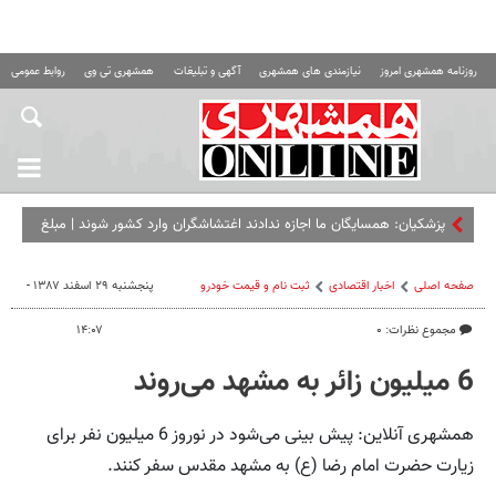
روزنامه همشهری امروز
نیازمندی های همشهری
آگهی و تبلیغات
همشهری تی وی
روابط عمومی ه
پزشکیان: همسایگان ما اجازه ندادند اغتشاشگران وارد کشور شوند | مبلغ
کالابرگ را افزایش می‌دهیم
صفحه اصلی
اخبار اقتصادی
ثبت نام و قیمت خودرو
پنجشنبه ۲۹ اسفند ۱۳۸۷ -
مجموع نظرات: ۰
۱۴:۰۷
6 میلیون زائر به مشهد می‌روند
همشهری آنلاین: پیش بینی می‌شود در نوروز 6 میلیون نفر برای
زیارت حضرت امام رضا (ع) به مشهد مقدس سفر کنند.