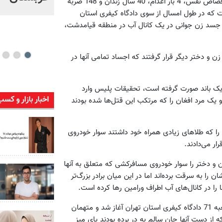
از سوی هیات قضایی شعبه 71 دادگاه کیفری استان تهران به 7 بار قصاص نفس، 4 بار اعدام، 40 سال زندان و 148 ضربه
 که در طول امسال از سوی دادگاه کیفری استان
 این باند مخوف، پاییز 86 و با پیدا شدن جسد زن جوانی در یک کانال آب در منطقه قیامدشت،
ه فاصله چند ماه از پیدا شدن این جسد، ماموران در جریان قتل 6 زن و دختر دیگر قرار گرفتند که اجساد تمامی آنها در
 یک باند صورت گرفته است، تحقیقات پلیس وارد
اخبار بازار و کسب
ازه شد و ماموران بعد از ماه‌ها جست‌وجو توانستند 3برادر و یک مرد افغان را که مرتکب این قتل‌ها شده بودند
ا که طلاهای زیادی همراه خود داشتند سوار خودروی
ار می‌دادند.
ان جنایتکار مدعی شدند در طول 2 سال فعالیت مجرمانه، 19 زن و دختر را سوار خودروی مسافرکشی که متعلق به آنها
ن را به سرقت برده‌اند اما در این میان برادر بزرگ‌تر
با این اعترافات، محاکمه برادران ابلیس و همدست افغانی آنها در شعبه 71 دادگاه کیفری استان تهران آغاز شد و متهمان
 از دست آنها جان سالم به در برده بودند پای میز