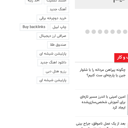
استند تسلیت
اخذ رتبه
آهنگ جدید
خرید دوچرخه برقی
چاپ لیبل
Buy backlinks
صرافی ارز دیجیتال
صندوق طلا
پارتیشن شیشه ای
 و کار
دانلود اهنگ جدید
چگونه پیراهن مردانه را با شلوار
رزرو هتل دبی
جین یا پارچه‌ای ست کنیم؟
پارتیشن شیشه ای
امین امینی با اندرز مسیر تازه‌ای
برای آموزش شخصی‌سازی‌شده
ایجاد کرد
بعد از یک عمل ناموفق، جراح بینی