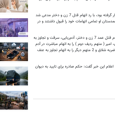
در این جلسه، برادر بزرگ‌تر که به‌عنوان متهم ردیف اول در جایگاه قرار گرفته بود، با رد اتهام قتل 7 زن و دختر مدعی شد
دستان او تمامی اتهامات خود را قبول داشتند و در
در پایان محاکمه، قضات دادگاه، علیرضا ( متهم ردیف اول) را به اتهام قتل عمد 7 زن و دختر، آدم‌ربایی، سرقت و تجاوز به
ک بار اعدام، 20 سال زندان و 74 ضربه شلاق، امیر ( متهم ردیف دوم ) را به اتهام مباشرت در آدم
ربایی، تجاوز به عنف و سرقت به یک بار اعدام، 20 سال زندان و 74 ضربه شلاق و 2 متهم دیگر را به اتهام تجاوز به عنف
71 دادگاه کیفری استان - با اعلام این خبر گفت: حکم صادره برای تایید به دیوان