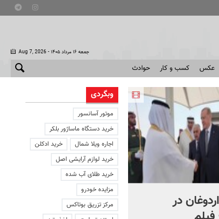
- جمعه ۱۶ مرداد ۱۴۰۵
Aug 7, 2026
عکس
کسب و کار
حوادث
وبگردی
موتور آسانسور
خرید دستگاه ماساژور بلکر
اجاره ویلا شمال
خرید ادکلن
خرید لوازم آرایشی اصل
خرید طلای آب شده
مزایده خودرو
اردوغان در
شادمهر عقیلی قطعه «گل
مرکز تزریق بوتاکس
فیلم
یاس» را بازخوانی کرد | ببینی