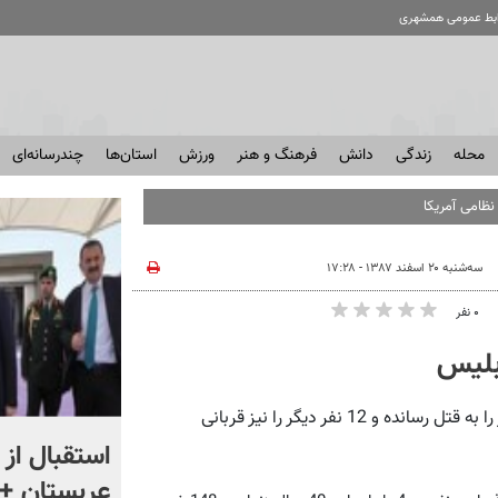
ابط عمومی همشهری
محله
زندگی
دانش
فرهنگ و هنر
ورزش
استان‌ها
چندرسانه‌ای
نظامی آمریکایی
سه‌شنبه ۲۰ اسفند ۱۳۸۷ - ۱۷:۲۸
۰ نفر
گروه حوادث: 3 برادر که با همدستی یک مرد افغانی، 7 زن و دختر را به قتل رسانده و 12 نفر دیگر را نیز قربانی
«اقتصاد را فدای انتقام نکنید»
استقبال از 
؛ واکنش مردم را ببینید
عربستان + 