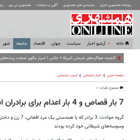
روزنامه همشهری امروز
نیازمندی های همشهری
آگهی و تبلیغات
همشهری تی وی
رو
خانه
آرشیو اخبار
سياست
جهان
اقتصاد
جامعه
شهر
گنجینه هواگردهای غنیمتی آمریکا + عکس | اسرار مگوی صنعت پرنده‌های 
صفحه اصلی
اخبار اجتماعی
آسیب اجتماعی
مجموع نظرات: ۰
7 بار قصاص و 4 بار اعدام برای برادران ابلیس
وسوسه‌های شیطانی خود کرده بودند