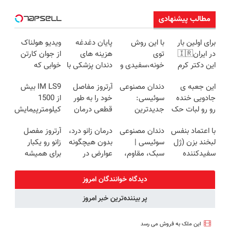
مطالب پیشنهادی
برای اولین بار
با این روش
پایان دغدغه
ویدیو هولناک
در ایران🇮🇷
توی
هزینه های
از جوان کارتن
این دکتر کرم
خونه،سفیدی و
دندان پزشکی با
خوابی که
ترمیم کننده 23
زیبایی دندوناتو
پک سفید
میلیاردر شد.
این جعبه ی
دندان مصنوعی
آرتروز مفاصل
IM LS9 بیش
روزه ساخت!
برگردون
کننده خانگی
آموزش رایگان
جادویی خنده
سوئیسی:
خود را به طور
از 1500
(40%off)
رو رو لبات حک
جدیدترین
قطعی درمان
کیلومترپیمایش
میکنه
فناوری اروپا،
کنید!
با یکبار شارژ
با اعتماد بنفس
دندان مصنوعی
درمان زانو درد،
آرتروز مفصل
خرید40%تخفیف
سبک و مقاوم |
◗پرسش‌نامه◖
لبخند بزن (ژل
سوئیسی |
بدون هیچگونه
زانو رو یکبار
پرداخت قسطی
سفیدکننده
سبک، مقاوم،
عوارض در
برای همیشه
دندان40%تخفیف)
طبیعی! ویزیت
منزل
درمان کن!
رایگان+پرداخت
(◂پرسش‌نامه)
◗پرسش‌نامه◖
دیدگاه خوانندگان امروز
اقساطی😍
پر بیننده‌ترین خبر امروز
این ملک به فروش می رسد