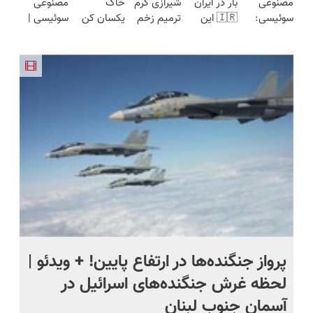
مصنوعی
بار در ایران
شیرازی کرم
خاک
مصنوعی
سوئیسی:
🇮🇷 این
ترمیم زخم
یکسان کن
سوئیسی |
جدیدترین
دکتر کرم
ایرانی را
(روش
سبک،
فناوری
ترمیم کننده
ساخت!!!
خانگی+آسان+به
مقاوم،
اروپا، سبک
23 روزه
صرفه)
طبیعی!
و مقاوم |
ساخت!
ویزیت
پرداخت
رایگان+پرداخت
قسطی
اقساطی😍
پرواز جنگنده‌ها در ارتفاع پایین! + ویدئو |
فی
لحظه غرش جنگنده‌های اسرائیل در
آسمان جنوب لبنان