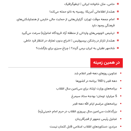
حامی، مثل خانواده ایرانی | اینفوگرافیک
هشدار اطلاعاتی آمریکا: روسیه به ناتو حمله می‌کند!
امام جمعه موقت تهران: گزارش‌هایی از حمایت مالی خارجی از هنجارشکنی‌های
فرهنگی وجود دارد
ترخیص اتوبوس‌های وارداتی از منطقه آزاد فرودگاه امام(ره) سرعت می‌گیرد
هشدار تارتار در رختکن پرسپولیس | اخراج بدون تعارف در انتظار فرد خاطی
شادمهر عقیلی به ایران برمی گردد؟ | چراغ سبزی برای بازگشت؟
در همین زمینه
عناوین روزهای دهه فجر اعلام شد
دهه فجر با 160 برنامه در کشورها
برنامه‌های وزارت ارشاد برای سی‌امین سال انقلاب
5 میلیارد تومان؛ بودجه ستاد سیمرغ
برنامه‌های مراسم ایام الله دهه فجر
بزرگداشت سی‌امین سال پیروزی انقلاب در حرم امام خمینی(ره)
تجلیل رئیس جمهور از فجرآفرینان
مرندی: دستاوردهای انقلاب اسلامی قابل کتمان نیست