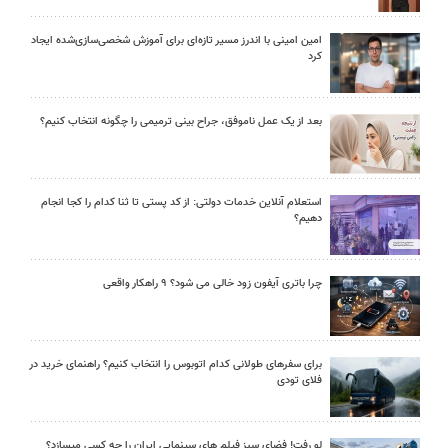
امین امینی با اندرز مسیر تازه‌ای برای آموزش شخصی‌سازی‌شده ایجاد
کرد
بعد از یک عمل ناموفق، جراح بینی ترمیمی را چگونه انتخاب کنیم؟
استعلام آنلاین خدمات دولتی: از کد پستی تا ثنا کدام را کجا انجام
دهیم؟
چرا باتری آیفون زود خالی می شود؟ ۹ راهکار واقعی
برای سفرهای طولانی کدام اتوبوس را انتخاب کنیم؟ راهنمای خرید در
فلای تودی
لو رفت! فضای سبز فیلم های سینمایی ایران را چه کسی میسازد؟