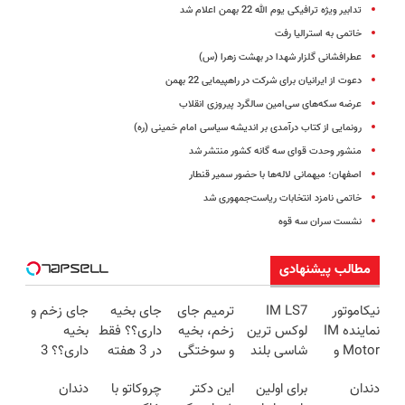
تدابیر ویژه ترافیکی یوم الله 22 بهمن اعلام شد
خاتمی به استرالیا رفت
عطرافشانی گلزار شهدا در بهشت زهرا (س)
دعوت از ایرانیان برای شرکت در راهپیمایی 22 بهمن
عرضه سکه‌های سی‌امین سالگرد پیروزی انقلاب
رونمایی از کتاب درآمدی بر اندیشه سیاسی امام خمینی (ره)
منشور وحدت قوای سه گانه کشور منتشر شد
اصفهان؛ میهمانی لاله‌ها با حضور سمیر قنطار
خاتمی نامزد انتخابات ریاست‌جمهوری شد
نشست سران سه قوه
مطالب پیشنهادی
نیکاموتور
IM LS7
ترمیم جای
جای بخیه
جای زخم و
نماینده IM
لوکس ترین
زخم، بخیه
داری؟؟ فقط
بخیه
Motor و
شاسی بلند
و سوختگی
در 3 هفته
داری؟؟ 3
Lynk&Co
برقی ایران
فقط در 3
ترمیمش
هفته‌ای
دندان
برای اولین
این دکتر
چروکاتو با
دندان
در ایران
هفته!!😍
کن!😍
محوش کن!