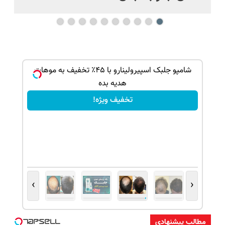
بک!
شامپو جلبک اسپیرولینارو با ۴۵٪ تخفیف به موهات
هدیه بده
تخفیف ویژه!
›
‹
مطالب پیشنهادی