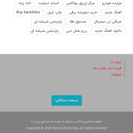
مزایده خودرو
مرکز تزریق بوتاکس
استند تسلیت
اخذ رتبه
آهنگ جدید
خرید دوچرخه برقی
چاپ لیبل
Buy backlinks
صرافی ارز دیجیتال
صندوق طلا
پارتیشن شیشه ای
دانلود اهنگ جدید
رزرو هتل دبی
پارتیشن شیشه ای
درباره ما
قیمت دلار، طلا و سکه
تبلیغات
نسخه دسکتاپ
حقوق همشهری‌آنلاین متعلق به موسسه همشهری است
Copyright © 2020 HamshahriOnline, All rights reserved