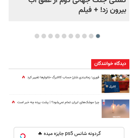
ماه +
کشتی‌ جنگ جهانی دوم از عمق آب
اف
بیرون زد! + فیلم
ما
دیدگاه خوانندگان
فوری؛ زمانبندی‌ شارژ حساب کالابرگ خانوارها تغییر کرد
چرا موشک‌های ایران تمام نمی‌شود؟ | پشت پرده چه خبر است
گردونه شانس ps5 جایزه میده 🔥