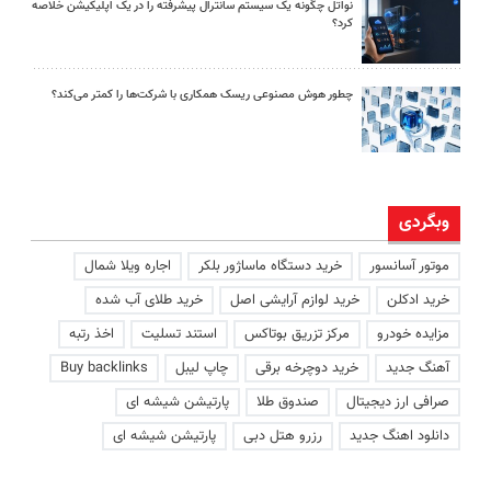
نواتل چگونه یک سیستم سانترال پیشرفته را در یک اپلیکیشن خلاصه
کرد؟
چطور هوش مصنوعی ریسک همکاری با شرکت‌ها را کمتر می‌کند؟
وبگردی
موتور آسانسور
خرید دستگاه ماساژور بلکر
اجاره ویلا شمال
خرید ادکلن
خرید لوازم آرایشی اصل
خرید طلای آب شده
مزایده خودرو
مرکز تزریق بوتاکس
استند تسلیت
اخذ رتبه
آهنگ جدید
خرید دوچرخه برقی
چاپ لیبل
Buy backlinks
صرافی ارز دیجیتال
صندوق طلا
پارتیشن شیشه ای
دانلود اهنگ جدید
رزرو هتل دبی
پارتیشن شیشه ای