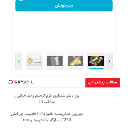
بچرخونش
›
‹
مطالب پیشنهادی
این دکتر شیرازی کرم ترمیم زخم ایرانی را
ساخت!!!
دوربین مداربسته پانوراما👈🏻 قابلیت چرخش
360°و سازگار با اندروید و ios