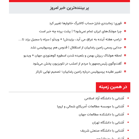
پر بیننده‌ترین خبر امروز
فوری؛ زمانبندی‌ شارژ حساب کالابرگ خانوارها تغییر کرد
چرا موشک‌های ایران تمام نمی‌شود؟ | پشت پرده چه خبر است
ترامپ هفته آینده به عراق می آید، بزنیدش! + ویدئو | سپاه با سجیل بزند تا....
جدایی رسمی رامین رضاییان از استقلال | قدوس هم پرسپولیسی نشد
لحظه هولناک ریزش بهمن و بلعیده شدن اسطوره کوهنوردی جهان + ویدیو
گفت‌وگوی رئیس‌جمهور با مردم از امشب در تلویزیون پخش می‌شود
تغییر عقیده پرسپولیس درباره رامین رضاییان؛ تصمیم نهایی تارتار
در همین زمینه
آشنایی با دانشگاه آزاد اسلامی
آشنایی با موسسه مطالعات آمریکای شمالی و اروپا
آشنایی با دانشکده مطالعات جهان
آشنایی با دانشگاه تهران
آشنایی با دانشگاه صنعتی شریف
آشنایی با روز دانشجو