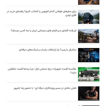
برای سفرهای طولانی کدام اتوبوس را انتخاب کنیم؟ راهنمای خرید در
فلای تودی
لو رفت! فضای سبز فیلم های سینمایی ایران را چه کسی میسازد؟
سانترال یا ویپ؟ راز ارتباطات پایدار در شرکت‌های حرفه‌ای
مقایسه قیمت تجهیزات برق صنعتی بازار؛ چرا برندها قیمت متفاوتی
دارند؟
نقش مکمل در مسیر ورزشکاران حرفه ای ؛ با حضور رضا علیپور