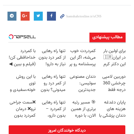
مطالب پیشنهادی
برای اولین بار
کمردردت خوب
تنها راه رهایی
با کمردرد
در ایران🇮🇷
می‌شه، اگر این
از کمر درد بدون
خداحافظی کن!
این دکتر کرم
پرسشنامه رو پر
نیاز به دارو!
(فیلم و ببین ◀
ترمیم کننده 23
کنی!!
(◂پرسش‌نامه)
پرسش‌نامه رو
دوربین لامپی
دندان مصنوعی
تنها راه رهایی
با این روش
روزه ساخت!
پرکن)
چرخشی 360
سوئیسی:
از کمر درد رو
توی
درجه فقط
جدیدترین
میدونی؟ بدون
خونه،سفیدی و
امروز حراج شد
فناوری اروپا،
نیاز به دارو!
زیبایی دندوناتو
پایان دغدغه
🎯 مسیر رتبه
تنها راه رهایی
❌سمت جراحی
🔥 پرداخت
سبک و مقاوم |
(◂پرسش‌نامه)
برگردون
هزینه های
برتری از همین
از کمردرد –
نرو❌ درمان
درب منزل
پرداخت قسطی
(40%off)
دندان پزشکی با
الان، با دوره
بدون دارو،
کمردرد بدون
پک سفید
رایگان ماز
بدون جراحی!
قرص و دارو
کننده خانگی
شروع میشه!
«فرم پر کن»
دیدگاه خوانندگان امروز