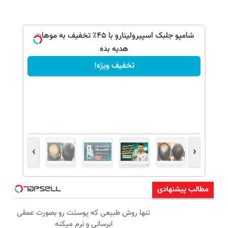
بک!
شامپو جلبک اسپیرولینارو با ۴۵٪ تخفیف به موهات
هدیه بده
تخفیف ویژه!
›
‹
مطالب پیشنهادی
تنها روش طبیعی که پوستت رو بصورت عمقی
ابرسانی و نرم میکنه