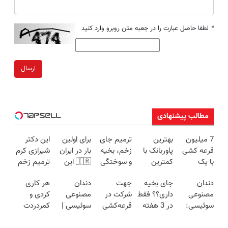
*
لطفا حاصل عبارت را در جعبه متن روبرو وارد کنید
ارسال
مطالب پیشنهادی
7 میلیون
بهترین
ترمیم جای
برای اولین
این دکتر
قرعه کشی
پاوربانک با
زخم، بخیه
بار در ایران
شیرازی کرم
با یک
کمترین
و سوختگی
🇮🇷 این
ترمیم زخم
پرسلاین
قیمت❗
فقط در 3
دکتر کرم
ایرانی را
دندان
جای بخیه
جهت
دندان
هر کاری
ساده
هفته!!😍
ترمیم کننده
ساخت!!!
مصنوعی
داری؟؟ فقط
شرکت در
مصنوعی
کردی و
23 روزه
سوئیسی:
در 3 هفته
قرعه‌کشی
سوئیسی |
کمردردت
ساخت!
جدیدترین
ترمیمش
۷ میلیون
سبک،
درمان نشد؟