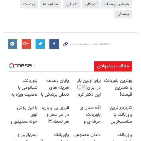
همشهری محله
کودکان
نابینایی
منطقه ۱۵
پایتخت
بوستان
مطالب پیشنهادی
بهترین پاوربانک
برای اولین بار
پایان دغدغه
پاوربانک
با کمترین
در ایران🇮🇷
هزینه های
شیائومی با
قیمت❗
این دکتر کرم
دندان پزشکی با
تخفیف ویژه به
ترمیم کننده 23
پک سفید
مدت محدود🔥
کاربردی‌ترین
اگه دنبال ی
انرژی بی پایان،
با این روش
روزه ساخت!
کننده خانگی
پاوربانک با
پاوربانک
در هر سفر و
توی
مناسب‌ترین
حرفه‌ای و
هر لحظه😍
خونه،سفیدی و
قیمت❗
قیمت مناسبی
پاوربانک
زیبایی دندوناتو
پاوربانک
دندان مصنوعی
پاوربانک
ایمن‌ترین و
تخفیف رو از
شیائومی با
برگردون