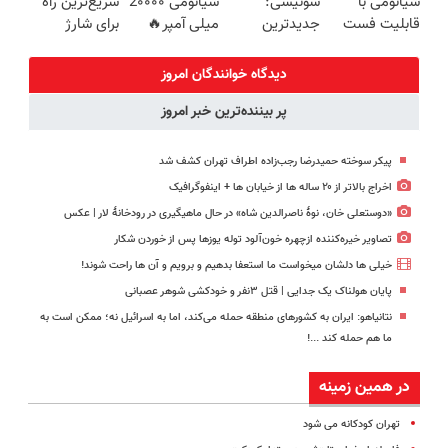
شیائومی با
سوئیسی:
شیائومی 2۰۰۰۰
سریع‌ترین راه
دست نده👌🏻
تخفیف ویژه🔥
(40%off)
قابلیت فست
جدیدترین
میلی آمپر🔥
برای شارژ
شارژ در زمان
فناوری اروپا،
(تخفیف +
گوشی😍👌🏻
های بی برقی⚡
سبک و مقاوم |
پرداخت درب
دیدگاه خوانندگان امروز
پرداخت قسطی
منزل)
پر بیننده‌ترین خبر امروز
پیکر سوخته حمیدرضا رجب‌زاده اطراف تهران کشف شد
اخراج بالاتر از ۲۰ ساله ها از خیابان ها + اینفوگرافیک
«دوستعلی خان، نوۀ ناصرالدین شاه» در حال ماهیگیری در رودخانۀ لار | عکس
تصاویر خیره‌کننده ازچهره خون‌آلود توله یوزها پس از خوردن شکار
خیلی ها دلشان میخواست ما استعفا بدهیم و برویم و آن ها راحت شوند!
پایان هولناک یک جدایی | قتل ۳نفر و خودکشی شوهر عصبانی
نتانیاهو: ایران به کشورهای منطقه حمله می‌کند، اما به اسرائیل نه؛ ممکن است به
ما هم حمله کند ...!
در همین زمینه
تهران کودکانه می شود