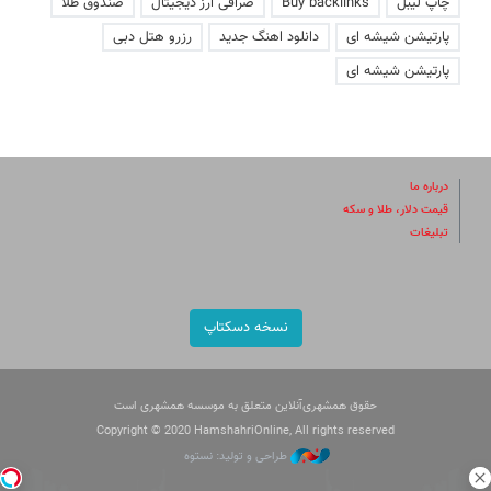
چاپ لیبل
Buy backlinks
صرافی ارز دیجیتال
صندوق طلا
پارتیشن شیشه ای
دانلود اهنگ جدید
رزرو هتل دبی
پارتیشن شیشه ای
درباره ما
قیمت دلار، طلا و سکه
تبلیغات
نسخه دسکتاپ
حقوق همشهری‌آنلاین متعلق به موسسه همشهری است
Copyright © 2020 HamshahriOnline, All rights reserved
طراحی و تولید: نستوه