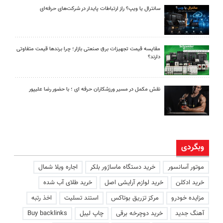
سانترال یا ویپ؟ راز ارتباطات پایدار در شرکت‌های حرفه‌ای
مقایسه قیمت تجهیزات برق صنعتی بازار؛ چرا برندها قیمت متفاوتی
دارند؟
نقش مکمل در مسیر ورزشکاران حرفه ای ؛ با حضور رضا علیپور
وبگردی
موتور آسانسور
خرید دستگاه ماساژور بلکر
اجاره ویلا شمال
خرید ادکلن
خرید لوازم آرایشی اصل
خرید طلای آب شده
مزایده خودرو
مرکز تزریق بوتاکس
استند تسلیت
اخذ رتبه
آهنگ جدید
خرید دوچرخه برقی
چاپ لیبل
Buy backlinks