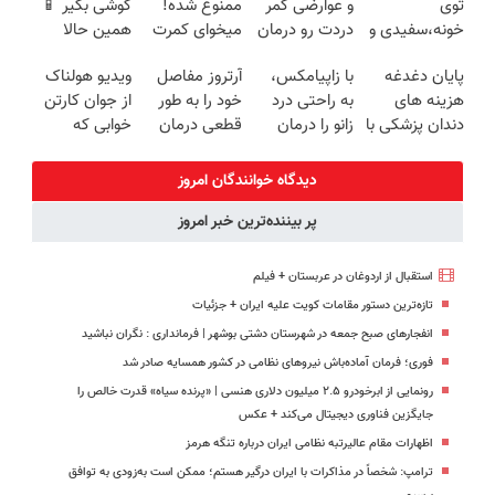
توی
و عوارضی کمر
ممنوع شده!
گوشی بگیر 📱
پرداخت قسطی
خونه،سفیدی و
دردت رو درمان
میخوای کمرت
همین حالا
زیبایی دندوناتو
کن!
رو در منزل
درخواست
پایان دغدغه
با زاپیامکس،
آرتروز مفاصل
ویدیو هولناک
برگردون
(پرسش‌نامه)
درمان کنی؟
اعتبار بده 🎯
هزینه های
به راحتی درد
خود را به طور
از جوان کارتن
(40%off)
((پرسش‌نامه))
دندان پزشکی با
زانو را درمان
قطعی درمان
خوابی که
پک سفید
کنید!
کنید!
میلیاردر شد.
کننده خانگی
◗پرسش‌نامه◖
آموزش رایگان
دیدگاه خوانندگان امروز
پر بیننده‌ترین خبر امروز
استقبال از اردوغان در عربستان + فیلم
تازه‌ترین دستور مقامات کویت علیه ایران + جزئیات
انفجارهای صبح جمعه در شهرستان دشتی بوشهر | فرمانداری : نگران نباشید
فوری؛ فرمان آماده‌باش نیروهای نظامی در کشور همسایه صادر شد
رونمایی از ابرخودرو ۲.۵ میلیون دلاری هنسی | «پرنده سیاه» قدرت خالص را
جایگزین فناوری دیجیتال می‌کند + عکس
اظهارات مقام عالیرتبه نظامی ایران درباره تنگه هرمز
ترامپ: شخصاً در مذاکرات با ایران درگیر هستم؛ ممکن است به‌زودی به توافق