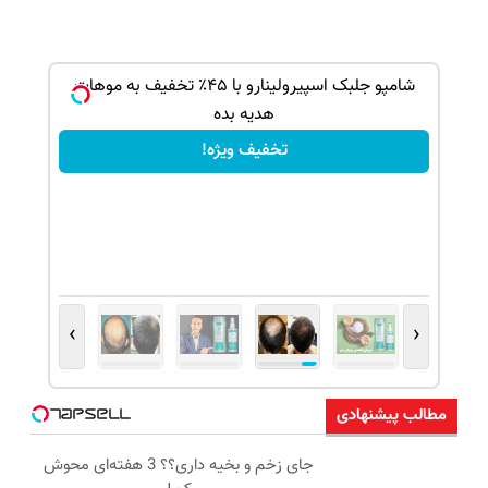
ک جهت
شامپو جلبک اسپیرولینارو با ۴۵٪ تخفیف به موهات
هدیه بده
تخفیف ویژه!
›
‹
مطالب پیشنهادی
جای زخم و بخیه داری؟؟ 3 هفته‌ای محوش