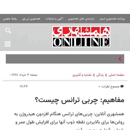
روزنامه همشهری امروز
نیازمندی های همشهری
آگهی و تبلیغات
همشهری تی وی
روابط عمومی ه
۳ کشو
صفحه اصلی
زندگی
تغذیه و آشپزی
جمعه ۳ خرداد ۱۳۸۷ -
مجموع نظرات: ۰
۱۹:۳۴
مفاهیم: چربی ترانس چیست؟
همشهری آنلاین: چربی‌های ترانس هنگام افزدون هیدروژن به
روغن‌ها برای بالابردن نقطه ذوب آنها برای افزایش طول عمر و