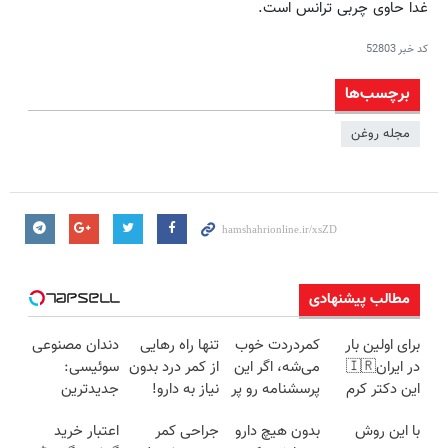
غدا حاوی چربی ترانس است.
کد خبر
52803
برچسب‌ها
مجله روغن
مطالب پیشنهادی
برای اولین بار
کمردردت خوب
تنها راه رهایی
دندان مصنوعی
در ایران🇮🇷
می‌شه، اگر این
از کمر درد بدون
سوئیسی:
این دکتر کرم
پرسشنامه رو پر
نیاز به دارو!
جدیدترین
ترمیم کننده 23
کنی!!
(◂پرسش‌نامه)
فناوری اروپا،
با این روش
بدون هیچ دارو
جراحی کمر
اعتبار خرید
روزه ساخت!
سبک و مقاوم |