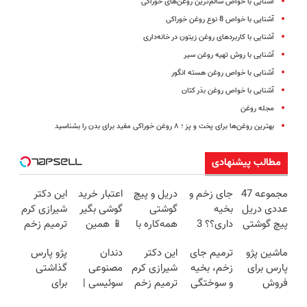
آشنایی با خواص سالم‌ترین روغن‌های خوراکی
آشنایی با خواص 8 نوع روغن خوراکی
آشنایی با کاربردهای روغن زیتون در خانه‌داری
آشنایی با روش تهیه روغن سیر
آشنایی با خواص روغن هسته انگور
آشنایی با خواص روغن بذر کتان
مجله روغن
بهترین روغن‌ها برای پخت و پز ؛ ۸ روغن خوراکی مفید برای بدن را بشناسید
مطالب پیشنهادی
مجموعه 47
جای زخم و
دریل و پیچ
اعتبار خرید
این دکتر
عددی دریل
بخیه
گوشتی
گوشی بگیر
شیرازی کرم
پیچ گوشتی
داری؟؟ 3
همه‌کاره با
📱 همین
ترمیم زخم
شارژی
هفته‌ای
گیربکس
حالا
ایرانی را
ماشین پژو
ترمیم جای
این دکتر
دندان
پژو پارس
(تخفیف به
محوش کن!
هوشمند ⚙️
درخواست
ساخت!!!
پارس برای
زخم، بخیه
شیرازی کرم
مصنوعی
گذاشتی
مدت
(نصف
اعتبار بده
فروش
و سوختگی
ترمیم زخم
سوئیسی |
برای
محدود)
قیمت بازار
🎯
داری؟ اینجا
فقط در 3
ایرانی را
سبک،
فروش؟؟
🔥)