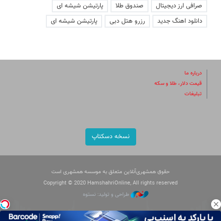
صرافی ارز دیجیتال
صندوق طلا
پارتیشن شیشه ای
دانلود اهنگ جدید
رزرو هتل دبی
پارتیشن شیشه ای
درباره ما
قیمت دلار، طلا و سکه
تبلیغات
نسخه دسکتاپ
حقوق همشهری‌آنلاین متعلق به موسسه همشهری است
Copyright © 2020 HamshahriOnline, All rights reserved
طراحی و تولید: نستوه