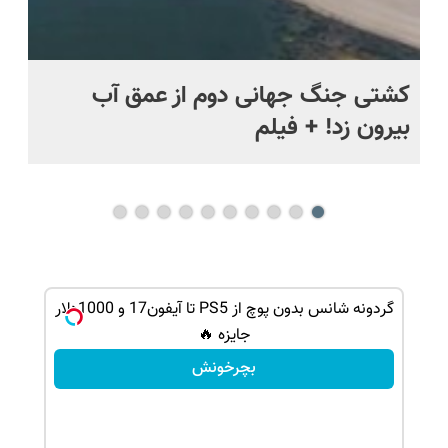
ماه +
کشتی‌ جنگ جهانی دوم از عمق آب
اف
بیرون زد! + فیلم
ما
شانس بدون پوچ، از آیفون17تا PS5 و طلای
گردونه شانس بدون پوچ از PS5 تا آیفون17 و 1000دلار
جایزه 🔥
بچرخونش