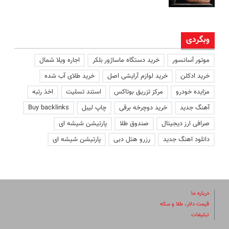
وبگردی
موتور آسانسور
خرید دستگاه ماساژور بلکر
اجاره ویلا شمال
خرید ادکلن
خرید لوازم آرایشی اصل
خرید طلای آب شده
مزایده خودرو
مرکز تزریق بوتاکس
استند تسلیت
اخذ رتبه
آهنگ جدید
خرید دوچرخه برقی
چاپ لیبل
Buy backlinks
صرافی ارز دیجیتال
صندوق طلا
پارتیشن شیشه ای
دانلود اهنگ جدید
رزرو هتل دبی
پارتیشن شیشه ای
درباره ما
قیمت دلار، طلا و سکه
تبلیغات