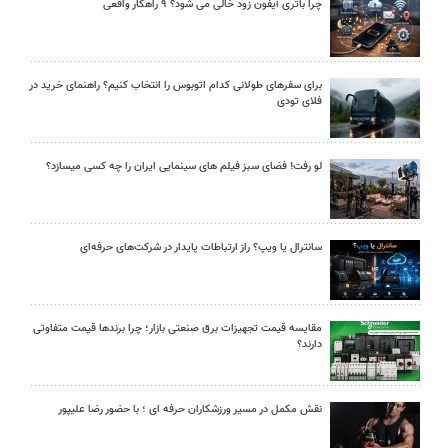
چرا باتری آیفون زود خالی می شود؟ ۹ راهکار واقعی
برای سفرهای طولانی کدام اتوبوس را انتخاب کنیم؟ راهنمای خرید در
فلای تودی
لو رفت! فضای سبز فیلم های سینمایی ایران را چه کسی میسازد؟
سانترال یا ویپ؟ راز ارتباطات پایدار در شرکت‌های حرفه‌ای
مقایسه قیمت تجهیزات برق صنعتی بازار؛ چرا برندها قیمت متفاوتی
دارند؟
نقش مکمل در مسیر ورزشکاران حرفه ای ؛ با حضور رضا علیپور