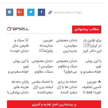
مطالب پیشنهادی
برای اولین بار
دندان مصنوعی
دوربین
🦷 سبک و
در ایران🇮🇷
سوئیسی:
مداربسته
طبیعی مثل
این دکتر کرم
جدیدترین
پانوراما👈🏻
دندان خودت!
ترمیم کننده 23
فناوری اروپا،
قابلیت چرخش
نصب آسان و
با این روش
دندان مصنوعی
دندان مصنوعی
با این روش
روزه ساخت!
سبک و مقاوم |
360°و سازگار با
پرداخت
توی
سبک و مقاوم
سوئیسی |
توی
پرداخت قسطی
اندروید و ios
اقساطی 💳 📍
خونه،سفیدی و
می‌خوای؟
سبک، مقاوم،
خونه،سفیدی و
تهران
زیبایی دندوناتو
پرداخت
طبیعی! ویزیت
زیبایی دندوناتو
🔥 دوربین
حمله به زردی
با اعتماد بنفس
پایان دغدغه
برگردون
اقساطی هم
رایگان+پرداخت
برگردون(40%off)
لامپی تخفیف
دندان ها با ژل
لبخند بزن (ژل
هزینه های
(40%off)
داریم!😍 | 📍
اقساطی😍
خورد! فقط تا
سفید کننده
سفیدکننده
دندان پزشکی با
تهران
آخر امروز 🔥
دندان!
دندان40%تخفیف)
پک سفید
خرید40%تخفیف
کننده خانگی
پر بیننده‌ترین اخبار تغذیه و آشپزی