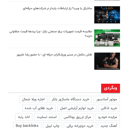
سانترال یا ویپ؟ راز ارتباطات پایدار در شرکت‌های حرفه‌ای
مقایسه قیمت تجهیزات برق صنعتی بازار؛ چرا برندها قیمت متفاوتی
دارند؟
نقش مکمل در مسیر ورزشکاران حرفه ای ؛ با حضور رضا علیپور
وبگردی
موتور آسانسور
خرید دستگاه ماساژور بلکر
اجاره ویلا شمال
خرید ادکلن
خرید لوازم آرایشی اصل
خرید طلای آب شده
مزایده خودرو
مرکز تزریق بوتاکس
استند تسلیت
اخذ رتبه
آهنگ جدید
خرید دوچرخه برقی
چاپ لیبل
Buy backlinks