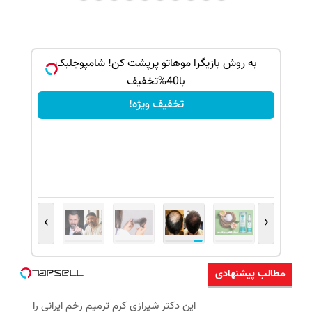
ک جهت
به روش بازیگرا موهاتو پرپشت کن! شامپوجلبک
با40%تخفیف
تخفیف ویژه!
›
‹
مطالب پیشنهادی
این دکتر شیرازی کرم ترمیم زخم ایرانی را