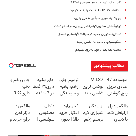
کلینت ایستوود در مسیر سومین اسکار؟
علاقه‌ای که کافه ترانزیت را به اسکار برد
چهارشنبه سوری هوگوی طلایی را ربود
دیالوگ‌های مشهور فیلم‌ها بر روی پوستر اسکار 2007
دستاورد مدیران جدید در ضیافت فیلم‌های امسال
اسکورسیزی بالاخره به حقش رسید
ساعت یک بعد از ظهر به رویا رسیدم
مطالب پیشنهادی
مجموعه 47
IM LS7
ترمیم جای
جای بخیه
جای زخم و
عددی دریل
لوکس ترین
زخم، بخیه
داری؟؟ فقط
بخیه
پیچ گوشتی
شاسی بلند
و سوختگی
در 3 هفته
داری؟؟ 3
شارژی
برقی ایران
فقط در 3
ترمیمش
هفته‌ای
والکس: پل
این دکتر
۱ میلیارد
دندان
والکس:
(تخفیف به
هفته!!😍
کن!😍
محوش کن!
ارتباطی شما
شیرازی کرم
اعتبار خرید
مصنوعی
بازار امن
مدت
با دنیای
ترمیم زخم
طلا | بدون
سوئیسی |
برای خرید و
محدود)
سرمایه‌گذاری
ایرانی را
ضامن و
سبک،
فروش
دیجیتال
ساخت!!!
چک
مقاوم،
دارایی‌های