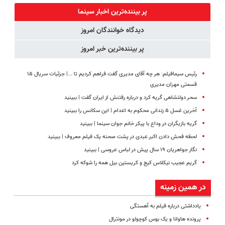
کننده خانگی
بدون سود
◗پرسش‌نامه◖
پر بیننده‌ترین اخبار سینما
دیدگاه خوانندگان امروز
پر بیننده‌ترین خبر امروز
رئیس سیمافیلم: هر چه آقای مدیری گفت فراهم کردیم تا ...| جزئیات سریال ۱۵
قسمتی مهران مدیری
سحر دولتشاهی گریه کرد و درباره رفتنش از ایران گفت | ببینید
آخرین غسل ۵ زندانی محکوم به اعدام | این سکانس را ببینید
گریه بازیگران در وداع با پیکر خانم جوان سینما | ببینید
لحظه‌ فحش دادن اکبر عبدی در پشت صحنه یک فیلم معروف | ببینید
نگار جواهریان ۱۹ سال پیش در لباس عروسی | ببینید
گریم عجیب نیکلاس کیج و کریستین بیل همه را شوکه کرد
در همین زمینه
یادداشتی درباره فیلم به آهستگی
پرونده‌ هاوانا و یک بوس کوچولو در مونترال