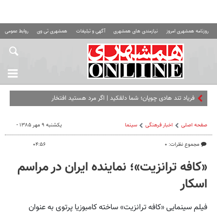
روزنامه همشهری امروز
نیازمندی های همشهری
آگهی و تبلیغات
همشهری تی وی
روابط عمومی ه
فریاد تند هادی چوپان؛‌ شما دلقکید | اگر مرد هستید افتخارات من را
صفحه اصلی
اخبار فرهنگی
سینما
یکشنبه ۹ مهر ۱۳۸۵ -
مجموع نظرات: ۰
۰۴:۵۶
«کافه ترانزیت»؛ نماینده ایران در مراسم
اسکار
فیلم سینمایی «کافه ترانزیت» ساخته کامبوزیا پرتوی به عنوان