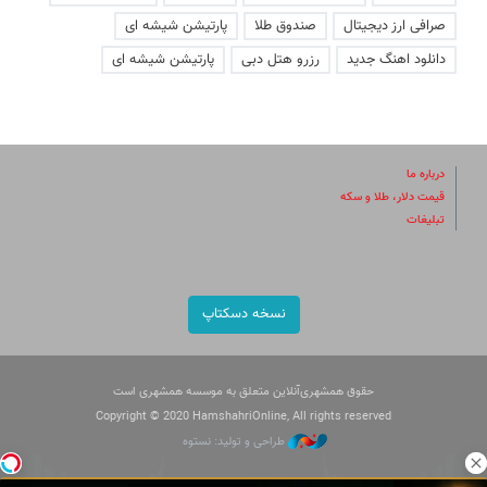
صرافی ارز دیجیتال
صندوق طلا
پارتیشن شیشه ای
دانلود اهنگ جدید
رزرو هتل دبی
پارتیشن شیشه ای
درباره ما
قیمت دلار، طلا و سکه
تبلیغات
نسخه دسکتاپ
حقوق همشهری‌آنلاین متعلق به موسسه همشهری است
Copyright © 2020 HamshahriOnline, All rights reserved
طراحی و تولید: نستوه