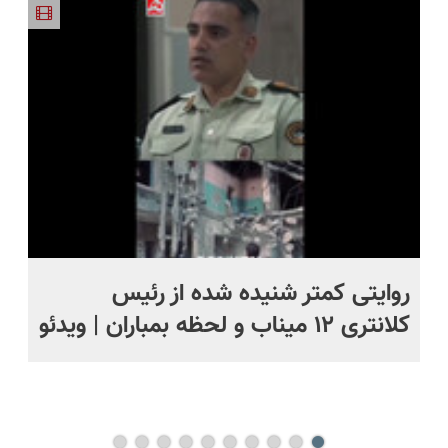
طبیعی!
دیجیتال
ویزیت
رایگان+پرداخت
اقساطی😍
روایتی کمتر شنیده شده از رئیس
بی
کلانتری ۱۲ میناب و لحظه بمباران | ویدئو
وا
اظ