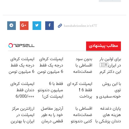
مطالب پیشنهادی
برای اولین بار
بدون سود
ایمپلنت کره‌ای
ایمپلنت کره‌ای
در ایران🇮🇷
اقساطی با
درجه یک فقط
درجه یک فقط
این دکتر کرم
ضمانت‌نامه
6 میلیون تومن
6 میلیون تومن
ترمیم کننده 23
کتبی دندونتو
✅
❗
با این روش
ایمپلنت کره ای
فقط با 6
ایمپلنت کره‌ای
روزه ساخت!
ایمپلنت کن✅
توی
فقط 6 ❗
میلیون دندونتو
دندان فقط
خونه،سفیدی و
پرداخت
ایمپلنت کن!
6/000/۰۰۰
زیبایی دندوناتو
اقساطی بدون
تومان به مدت
پایان دغدغه
اقساطی با
آرتروز مفاصل
ارزانترین مرکز
برگردون
سود با ضمانت
محدود✅
هزینه های
ضمانت‌نامه
خود را به طور
ایمپلنت در
(40%off)
کتبی📣
دندان پزشکی با
کتبی دندونتو
قطعی درمان
ایران با بهترین
پک سفید
ایمپلنت کن ✅
کنید!
کیفیت و قیمت