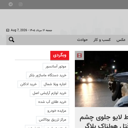
- جمعه ۱۶ مرداد ۱۴۰۵
Aug 7, 2026
عکس
کسب و کار
حوادث
وبگردی
موتور آسانسور
خرید دستگاه ماساژور بلکر
اجاره ویلا شمال
خرید ادکلن
خرید لوازم آرایشی اصل
خرید طلای آب شده
مزایده خودرو
 لایو جلوی چشم
صحنه ای نادر از حیات وح
مرکز تزریق بوتاکس
قتل هولناک بلاگر
ایران در سبلان + فیلم