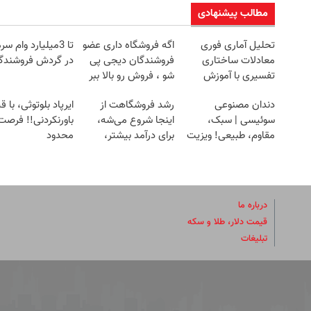
مطالب پیشنهادی
تحلیل آماری فوری
اگه فروشگاه داری عضو
تا 3میلیارد وام سر
معادلات ساختاری
فروشندگان دیجی پی
در گردش فروشندگ
تفسیری با آموزش
شو ، فروش رو بالا ببر
کامل حتی یک روزه !!
دندان مصنوعی
رشد فروشگاهت از
ایرپاد بلوتوثی، با 
سوئیسی | سبک،
اینجا شروع می‌شه،
باورنکردنی!! فرصت
مقاوم، طبیعی! ویزیت
برای درآمد بیشتر،
محدود
رایگان+پرداخت
آماده‌ای؟
اقساطی😍
درباره ما
قیمت دلار، طلا و سکه
تبلیغات