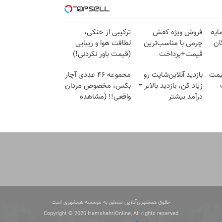
مایه
فروش ویژه کفش
ترکیبی از خنکی،
ان
چرمی با مناسب‌ترین
لطافت هوا و زیبایی
قیمت+پرداخت
(قیمت باور نکردنی!)
اقساطی
قیمت
بازدید آنلاین‌شاپت رو
مجموعه ۴۶ عددی آچار
زیاد کن، بازدید بالاتر =
بکس، مخصوص مردان
درآمد بیشتر
واقعی!! (مشاهده
قیمت فوق‌العاده)
حقوق همشهری‌آنلاین متعلق به موسسه همشهری است
Copyright © 2020 HamshahriOnline, All rights reserved