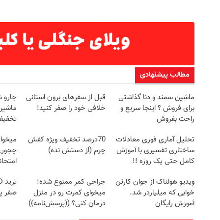
مطالب پیشنهادی
ماشین سمند و دنا گذاشتی
قبل از سفرهای برون استانی
جارو 
برای فروش ؟ اینجا سریع و
خلافی خود را صفر کنید!
ماشین‌
راحت بفروش
تخفیف: فق
تحلیل آماری فوری معادلات
70درصد تخفیف ویژه کفش
میخوای
ساختاری تفسیری با آموزش
چرم (از دستش نده)
چجوری 
کامل حتی یک روزه !!
امتحا
ویدیو هولناک از جوان کارتن
جراحی کمر ممنوع شده!
خوابی که میلیاردر شد.
میخوای کمرت رو در منزل
صفر پ
آموزش رایگان
درمان کنی؟ ((پرسش‌نامه))