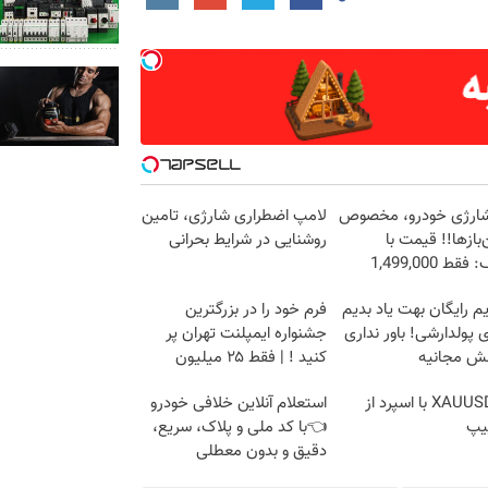
شارژی خودرو، مخصوص
لامپ اضطراری شارژی، تامین
باز‌ها!! قیمت با
روشنایی در شرایط بحرانی
ط 1,499,000
م رایگان بهت یاد بدیم
فرم خود را در بزرگترین
پولدارشی! باور نداری
جشنواره ایمپلنت تهران پر
نش مجانیه
کنید ! | فقط ۲۵ میلیون
ترید XAUUSD با اسپرد از
استعلام آنلاین خلافی خودرو
یپ
👈با کد ملی و پلاک، سریع،
دقیق و بدون معطلی