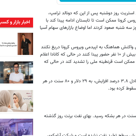
ل استریت روز دوشنبه پس از این که دونالد ترامپ،
س کرونا ممکن است تا تابستان ادامه پیدا کند با
اخبار بازار و کسب
رهای سهام آمریکا روز سه شنبه صعود کردند اما اوضاع بازارهای سهام آسیا
 واکنش هماهنگ به اپیدمی ویروس کرونا دریغ نکنند
و ترامپ لحن خود را تغییر داد و گفت: آمریکاییها نباید در اجتماعات بیش از ۱۰ نفر حضور پیدا کنند در حالی که کانادا اعلام
د ممکن است قرنطینه ملی را تشدید کند در حالی که
بهای معاملات آتی وست تگزاس اینترمدیت با یک دلار و ۱۰ سنت معادل ۳.۸ درصد افزایش، به ۲۹ دلار و ۸۰ سنت در هر
ی معاملات آتی نفت برنتن با ۵۸ سنت افزایش، به ۳۰ دلار و ۶۳ سنت در هر بشکه رسید. بهای نفت برنت روز گذشته
زایش سطح تولید نفت نشده است و شرکت آرامکوی