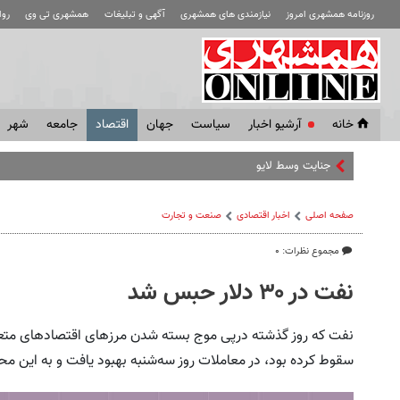
روزنامه همشهری امروز
نیازمندی های همشهری
آگهی و تبلیغات
همشهری تی وی
رو
خانه
آرشیو اخبار
سياست
جهان
اقتصاد
جامعه
شهر
جنایت وسط لایو جلوی چشم فالوئرها
صفحه اصلی
اخبار اقتصادی
صنعت و تجارت
مجموع نظرات: ۰
نفت در ۳۰ دلار حبس شد
سقوط کرده بود، در معاملات روز سه‌شنبه بهبود یافت و به این م