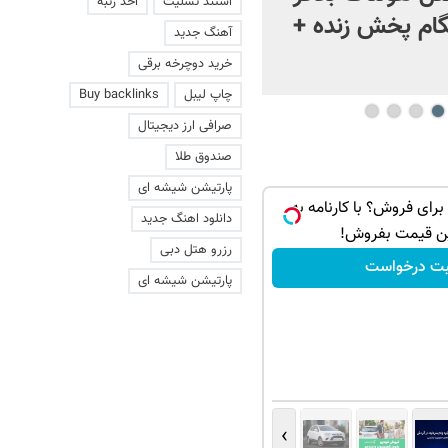
استند تسلیت
اخذ رتبه
ام پخش زنده +
آهنگ جدید
خرید دوچرخه برقی
چاپ لیبل
Buy backlinks
صرافی ارز دیجیتال
صندوق طلا
پارتیشن شیشه ای
اری برای فروش؟ با کارنامه به
دانلود اهنگ جدید
ن قیمت بفروش!
رزرو هتل دبی
بت درخواست
پارتیشن شیشه ای
›