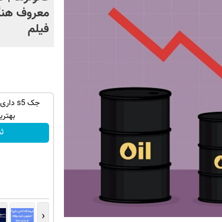
معروف هنگ
فیلم
ر « ویژه فروشگاه
فروش خودرو شما فقط با یک درخواست
جک s5 د
آنلاین ✔
بهتری
ثبت درخواست
ث
‹