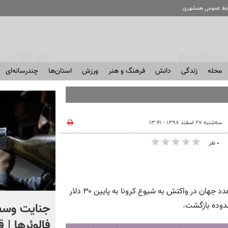
ابط عمومی همشهری
محله
زندگی
دانش
فرهنگ و هنر
ورزش
استان‌ها
چندرسانه‌ای
سه‌شنبه ۲۷ اسفند ۱۳۹۸ - ۱۳:۴۱
۰ نفر
نفت که روز گذشته درپی موج بسته شدن مرزهای اقتصادهای متعدد جهان در واکنش به شیوع کرونا به پایین ۳۰ دلار
اگر یک‌بار دیگر ایران به ما
جنایت وسط
حدوده بازگشت.
حمله کند فلج می شویم
فالوئرها | 