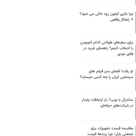
چرا باتری آیفون زود خالی می شود؟
۹ راهکار واقعی
برای سفرهای طولانی کدام اتوبوس
را انتخاب کنیم؟ راهنمای خرید در
فلای تودی
لو رفت! فضای سبز فیلم های
سینمایی ایران را چه کسی میسازد؟
سانترال یا ویپ؟ راز ارتباطات پایدار
در شرکت‌های حرفه‌ای
مقایسه قیمت تجهیزات برق
صنعتی بازار؛ چرا برندها قیمت