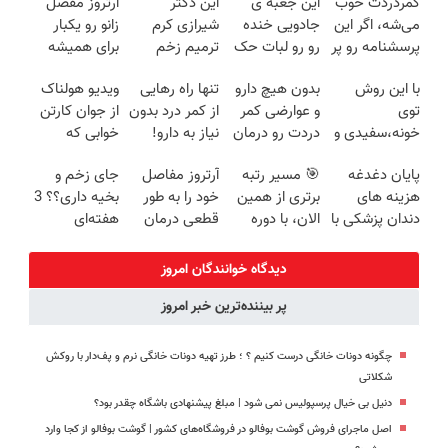
کمردردت خوب
این جعبه ی
این دکتر
آرتروز مفصل
می‌شه، اگر این
جادویی خنده
شیرازی کرم
زانو رو یکبار
پرسشنامه رو پر
رو رو لبات حک
ترمیم زخم
برای همیشه
کنی!!
میکنه
ایرانی را
درمان کن!
با این روش
بدون هیچ دارو
تنها راه رهایی
ویدیو هولناک
خرید40%تخفیف
ساخت!!!
◗پرسش‌نامه◖
توی
و عوارضی کمر
از کمر درد بدون
از جوان کارتن
خونه،سفیدی و
دردت رو درمان
نیاز به دارو!
خوابی که
زیبایی دندوناتو
کن!
(◂پرسش‌نامه)
میلیاردر شد.
پایان دغدغه
🎯 مسیر رتبه
آرتروز مفاصل
جای زخم و
برگردون
(پرسش‌نامه)
آموزش رایگان
هزینه های
برتری از همین
خود را به طور
بخیه داری؟؟ 3
(40%off)
دندان پزشکی با
الان، با دوره
قطعی درمان
هفته‌ای
پک سفید
رایگان ماز
کنید!
محوش کن!
کننده خانگی
شروع میشه!
◗پرسش‌نامه◖
دیدگاه خوانندگان امروز
پر بیننده‌ترین خبر امروز
چگونه دونات خانگی درست کنیم ؟ ؛ طرز تهیه دونات خانگی نرم و پف‌دار با روکش
شکلاتی
دنیل بی خیال پرسپولیس نمی شود | مبلغ پیشنهادی باشگاه چقدر بود؟
اصل ماجرای فروش گوشت بوفالو در فروشگاه‌های کشور | گوشت بوفالو از کجا وارد