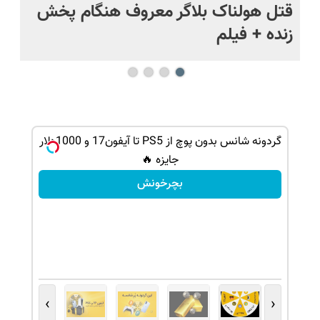
قتل هولناک بلاگر معروف هنگام پخش
سب
زنده + فیلم
گردونه شانس بدون پوچ از PS5 تا آیفون17 و 1000دلار
گردونه ر
جایزه 🔥
بچرخونش
›
‹