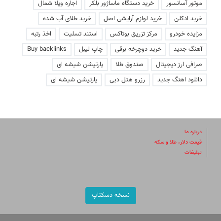
موتور آسانسور
خرید دستگاه ماساژور بلکر
اجاره ویلا شمال
خرید ادکلن
خرید لوازم آرایشی اصل
خرید طلای آب شده
مزایده خودرو
مرکز تزریق بوتاکس
استند تسلیت
اخذ رتبه
آهنگ جدید
خرید دوچرخه برقی
چاپ لیبل
Buy backlinks
صرافی ارز دیجیتال
صندوق طلا
پارتیشن شیشه ای
دانلود اهنگ جدید
رزرو هتل دبی
پارتیشن شیشه ای
درباره ما
قیمت دلار، طلا و سکه
تبلیغات
نسخه دسکتاپ