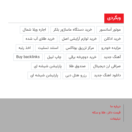
وبگردی
موتور آسانسور
خرید دستگاه ماساژور بلکر
اجاره ویلا شمال
خرید ادکلن
خرید لوازم آرایشی اصل
خرید طلای آب شده
مزایده خودرو
مرکز تزریق بوتاکس
استند تسلیت
اخذ رتبه
آهنگ جدید
خرید دوچرخه برقی
چاپ لیبل
Buy backlinks
صرافی ارز دیجیتال
صندوق طلا
پارتیشن شیشه ای
دانلود اهنگ جدید
رزرو هتل دبی
پارتیشن شیشه ای
درباره ما
قیمت دلار، طلا و سکه
تبلیغات