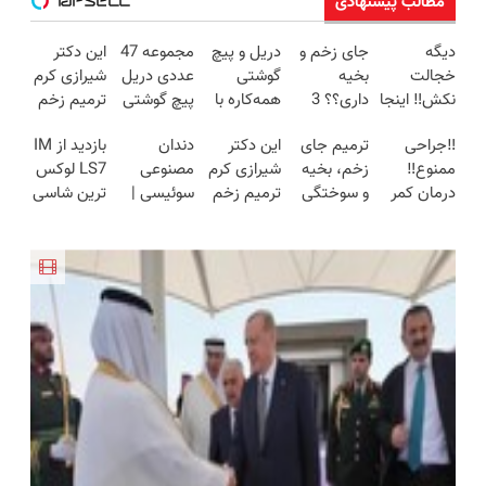
مطالب پیشنهادی
دیگه
جای زخم و
دریل و پیچ
مجموعه 47
این دکتر
خجالت
بخیه
گوشتی
عددی دریل
شیرازی کرم
نکش‼️ اینجا
داری؟؟ 3
همه‌کاره با
پیچ گوشتی
ترمیم زخم
قسطی مو
هفته‌ای
گیربکس
شارژی
ایرانی را
‼️جراحی
ترمیم جای
این دکتر
دندان
بازدید از IM
بکار
محوش کن!
هوشمند ⚙️
(تخفیف به
ساخت!!!
ممنوع‼️
زخم، بخیه
شیرازی کرم
مصنوعی
LS7 لوکس
(تضمینی)
(نصف
مدت
درمان کمر
و سوختگی
ترمیم زخم
سوئیسی |
ترین شاسی
قیمت بازار
محدود)
درد بدون
فقط در 3
ایرانی را
سبک،
بلند برقی
🔥)
جراحی و
هفته!!😍
ساخت!!!
مقاوم،
ایران در
دوره نقاهت
طبیعی!
باشگاه
ویزیت
انقلاب
رایگان+پرداخت
اقساطی😍