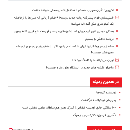
اکبرپور: نگران سهراب هستم | استقلال فصل سختی خواهد داشت
خنثی‌سازی فوق پیشرفته ربات جدید روسیه! + فیلم | رباتی که مین‌ها را از فاصله
یک کیلومتری مثل قند آب می‌کند!
بستان دومین شهر گرم جهان شد | خوزستان در صدر فهرست داغ‌ ترین نقاط زمین
پرونده داعش را بستیم
هشدار پسر پزشکیان؛ ایران شکست می‌خورد اگر...| منظور رئیس جمهور از جمله
معروفش چیست؟
ایران می‌تواند ما را کاملاً نابود کند
ماجرای نقشه های جدید در ایستگاه های مترو چیست؟
در همین زمینه
نویسنده گربه‌ها
پدر رمان نو فرانسه درگذشت
۱۰۰ سالگی خالق اودیسه فضایی | کلارک هنوز هم سلطان علمی تخیلی است
«آخرین فرمول» کلارک پس از مرگ