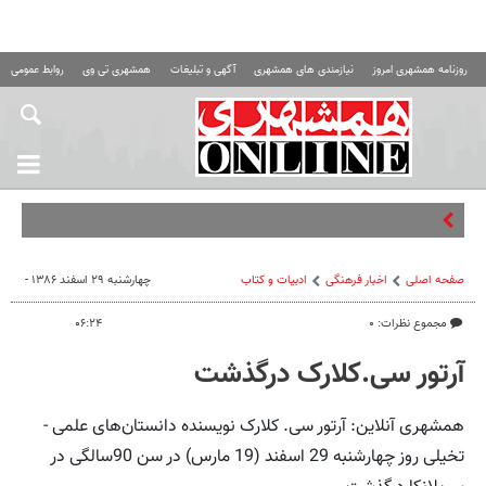
روزنامه همشهری امروز
نیازمندی های همشهری
آگهی و تبلیغات
همشهری تی وی
روابط عمومی ه
واکنش تن
صفحه اصلی
اخبار فرهنگی
ادبیات و کتاب
چهارشنبه ۲۹ اسفند ۱۳۸۶ -
مجموع نظرات: ۰
۰۶:۲۴
آرتور سی.کلارک درگذشت
همشهری آنلاین: آرتور سی. کلارک نویسنده‌ دانستان‌های علمی -
تخیلی روز چهارشنبه 29 اسفند (19 مارس) در سن 90سالگی در