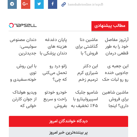
مطالب پیشنهادی
آرتروز مفاصل
ماشین دنا
پایان دغدغه
دندان مصنوعی
خود را به طور
گذاشتی برای
هزینه های
سوئیسی:
قطعی درمان
فروش؟ با
دندان پزشکی با
جدیدترین
کنید!
خودرو45 راحت
پک سفید
فناوری اروپا،
این جعبه ی
این دکتر
زانو درد رو
با این روش
◗پرسش‌نامه◖
بفروش
کننده خانگی
سبک و مقاوم |
جادویی خنده
شیرازی کرم
تحمل می‌کنی
توی
پرداخت قسطی
رو رو لبات حک
ترمیم زخم
که چی؟
خونه،سفیدی و
میکنه
ایرانی را
راه‌حلش
زیبایی دندوناتو
ماشین شاهین
شامپو جلبک
خودرو خودتو
ویدیو هولناک
خرید40%تخفیف
ساخت!!!
همین‌جاست!
برگردون
برای فروش
اسپیرولینارو با
راحت و سریع
از جوان کارتن
(40%off)
داری؟ اینجا
۴۵٪ تخفیف به
بفروش
خوابی که
سریع و راحت
موهات هدیه
میلیاردر شد.
بفروش
بده
آموزش رایگان
دیدگاه خوانندگان امروز
پر بیننده‌ترین خبر امروز