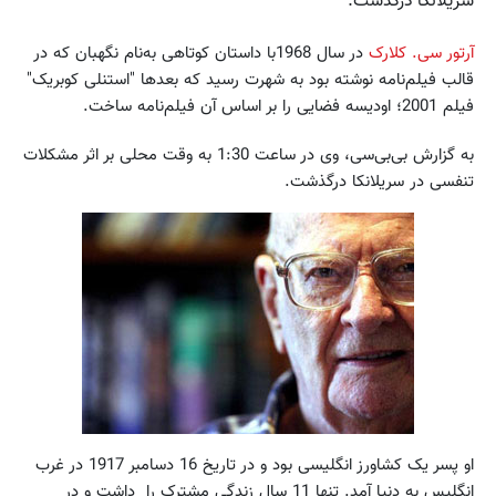
سریلانکا درگذشت.
آرتور سی. کلارک
در سال 1968با داستان کوتاهی به‌نام نگهبان که در
قالب فیلم‌نامه نوشته بود به شهرت رسید که بعدها "استنلی کوبریک"
فیلم 2001؛ اودیسه‌ فضایی را بر اساس آن فیلم‌نامه ساخت.
به گزارش بی‌بی‌سی، وی در ساعت 1:30 به وقت محلی بر اثر مشکلات
تنفسی در سریلانکا درگذشت.
او پسر یک کشاورز انگلیسی بود و در تاریخ 16 دسامبر 1917 در غرب
انگلیس به دنیا آمد. تنها 11 سال زندگی مشترک را داشت و در