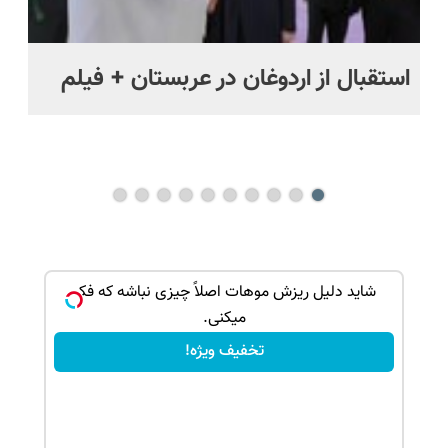
استقبال از اردوغان در عربستان + فیلم
شا
باز
ک جهت
شاید دلیل ریزش موهات اصلاً چیزی نباشه که فکر
میکنی.
تخفیف ویژه!