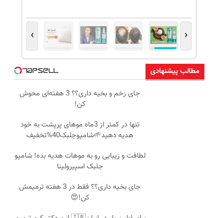
›
‹
مطالب پیشنهادی
جای زخم و بخیه داری؟؟ 3 هفته‌ای محوش
کن!
تنها در کمتر از 3ماه موهای پرپشت به خود
هدیه دهید🌱شامپوجلبک40%تخفیف
لطافت و زیبایی رو به موهات هدیه بده! شامپو
جلبک اسپیرولینا
جای بخیه داری؟؟ فقط در 3 هفته ترمیمش
کن!😍