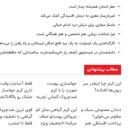
مغز انسان همیشه بیدار است
ضربان‌ساز مغزی به درمان افسردگی کمک می‌کند
ماساژ مجازی برای درمان درد اندام خیالی
چرا شناخت زیبایی هم شخصی و هم همگانی است
کارگذاشتن یک ایمپلنت به یک مرد فلج امکان ایستادن و راه رفتن را می‌ده
دانشمندان در جستجوی کشف راز «ابرسالمندان»، سالمندانی که حافظه‌شان 
مطالب پیشنهادی
این کرم چرا اینقدر سر
جوانسازی پوست
فقط 1ساعت وقت
زبون‌ها افتاده؟
صورت را با کرم
داری کرم جوانساز
ضدچروک آلمانی تجربه
جلبک رو با
کنید!
بخری!
دندان مصنوعی سبک و
این کرم گیاهی،مثل اتو
قوی ترین ضدچرو
مقاوم می‌خوای؟
چروکای پوستتو صاف
گیاهی با تخفیف وی
پرداخت اقساطی هم
میکنه!+تخفیف ویژه
فقط تا امشب
داریم!😍 | 📍تهران