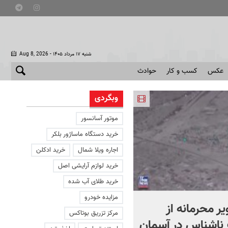
- شنبه ۱۷ مرداد ۱۴۰۵
Aug 8, 2026
عکس
کسب و کار
حوادث
وبگردی
موتور آسانسور
خرید دستگاه ماساژور بلکر
اجاره ویلا شمال
خرید ادکلن
خرید لوازم آرایشی اصل
خرید طلای آب شده
مزایده خودرو
یر محرمانه از
حمله خلبانان ایرانی به پایگا
مرکز تزریق بوتاکس
ناشناس در آسمان
آمریکا بدون استفاده از S