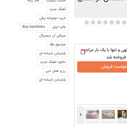
استند تسلیت
اخذ رتبه
+ فیلم
آهنگ جدید
خرید دوچرخه برقی
چاپ لیبل
Buy backlinks
صرافی ارز دیجیتال
صندوق طلا
هی و تنها با یک بار مراجعه
پارتیشن شیشه ای
فروخته شد
دانلود اهنگ جدید
خواست فروش
رزرو هتل دبی
پارتیشن شیشه ای
›