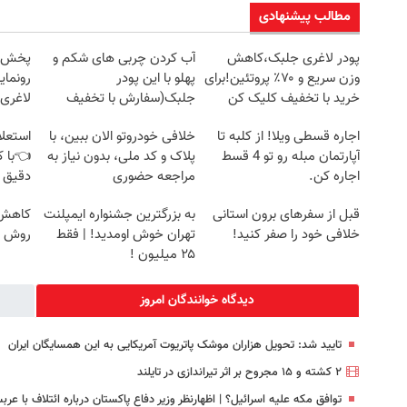
مطالب پیشنهادی
پودر لاغری جلبک،کاهش
آب کردن چربی های شکم و
وزن سریع و ۷۰٪ پروتئین!برای
پهلو با این پودر
رونمای
خرید با تخفیف کلیک کن
جلبک(سفارش با تخفیف
لاغری
ویژه)
اجاره‌ قسطی ویلا! از کلبه تا
خلافی خودروتو الان ببین، با
استعلا
آپارتمان مبله رو تو 4 قسط
پلاک و کد ملی، بدون نیاز به
👈با ک
اجاره کن.
مراجعه حضوری
دقیق 
قبل از سفرهای برون استانی
به بزرگترین جشنواره ایمپلنت
کاهش و
خلافی خود را صفر کنید!
تهران خوش اومدید! | فقط
روش خ
۲۵ میلیون !
دیدگاه خوانندگان امروز
تایید شد: تحویل هزاران موشک پاتریوت آمریکایی به این همسایگان ایران
۲ کشته و ۱۵ مجروح بر اثر تیراندازی در تایلند
توافق مکه علیه اسرائیل؟ | اظهارنظر وزیر دفاع پاکستان درباره ائتلاف با عرب