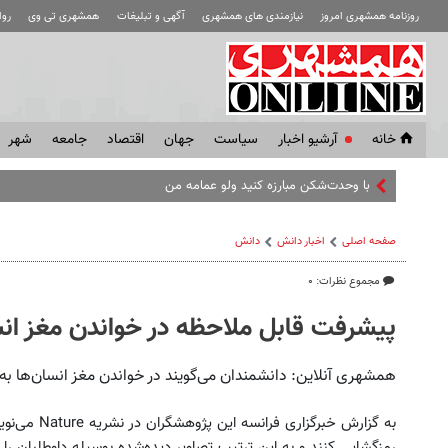
روزنامه همشهری امروز
نیازمندی های همشهری
آگهی و تبلیغات
همشهری تی وی
رو
خانه
آرشیو اخبار
سياست
جهان
اقتصاد
جامعه
شهر
با وحدت‌شکن مبارزه کنید ولو عمامه من بر سر او باشد | ر
صفحه اصلی
اخبار دانش
دانش
مجموع نظرات: ۰
پیشرفت قابل‌ ملاحظه در خواندن مغز انس
همشهری آنلاین: دانشمندان می‌گویند در خواندن مغز انسان‌ها به 
به گزارش خبرگ
رمزگشایی کنند و به این ترتیب تصاویر دیده‌شده بوسیله داوطلبان را ش