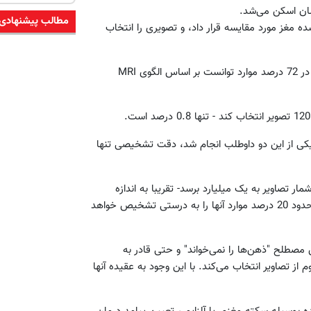
مطالب پیشنهادی
ده مغز مورد مقایسه قرار داد، و تصویری را انتخاب
کامپیوتر با این شیوه در یک داوطلب در 92 درصد و در داوطلب دیگر در 72 درصد موارد توانست بر اساس الگوی MRI
جای 120 تصویر با 1000 تصویر بر روی یکی از این دو داوطلب انجام شد، دقت تشخیصی تنها
تصاویر به یک میلیارد برسد- تقریبا به اندازه
تصاویری که گوگل روی اینترنت فهرست کرده است - این رمز‌گشا در حدود 20 درصد موارد آنها را به درستی تشخیص خواهد
 مصطلح "ذهن‌ها را نمی‌خواند" و حتی قادر به
از تصاویر انتخاب می‌کند. با این وجود به عقیده آنها