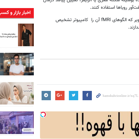
 بوسیله سکته مغزی یا آلزایمر، تعیین پیامد درمان
‌آور رویاها استفاده کنند.
اخبار بازار و کسب
و شاید روزی بیماران دچار فلج اندام‌ها با فکرکردن به رشته‌ای از تصاویر که الگوهای ‍fMRI آن را کامپیوتر تشخیص
ازند.