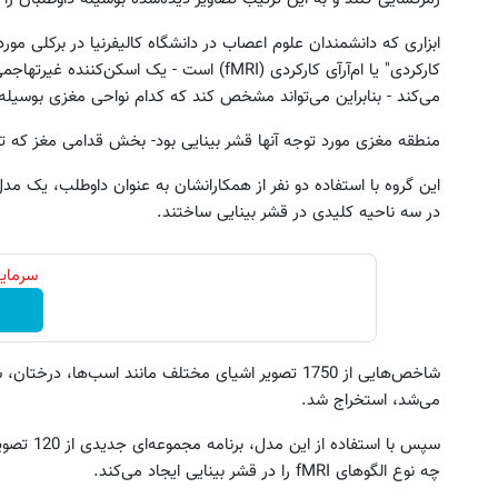
ابزاری که دانشمندان علوم اعصاب در دانشگاه کالیفرنیا در برکلی مورد
کارکردی" یا ام‌آر‌آی کارکردی (fMRI) است - یک 
می‌کند - بنابراین می‌تواند مشخص کند که کدام نواحی مغزی بوسی
منطقه مغزی مورد توجه آنها قشر بینایی بود- بخش قدامی مغز که تص
این گروه با استفاده دو نفر از همکارانشان به عنوان داوطلب، یک 
ین کوییک گذاشتی برای فروش ؟ اینجا
جای این پک تقویت موی جلبک 
در سه ناحیه کلیدی در قشر بینایی ساختند.
سریع و راحت بفروش
خالیه!45%تخفیف
درخواست فروش
خرید محصول
سرمایه
شاخص‌هایی از 1750 تصویر اشیای مختلف مانند اسب‌ها، 
می‌شد، استخراج شد.
سپس با است
چه نوع الگوهای fMRI را در قشر بینایی ایجاد می‌کند.