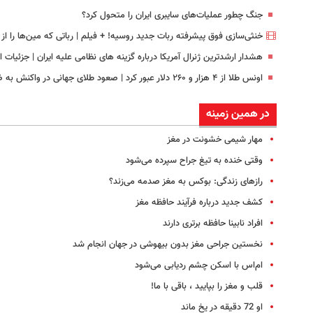
جنگ چطور عملیات‌های سایبری ایران را متحول کرد؟
خنثی‌سازی فوق پیشرفته ربات جدید روسیه! + فیلم | رباتی که مین‌ها را از
هشدار ارشدترین ژنرال آمریکا درباره گزینه های نظامی علیه ایران | جزئیات 
اونس طلا از ۴ هزار و ۲۶۰ دلار عبور کرد | صعود طلای جهانی در واکنش به ضعف بازار کار آمریکا
در همین زمینه
مهار شیمی خشونت در مغز
وقتی خنده به تیغ جراح سپرده می‌شود
رازهای زندگی: بوکس به مغز صدمه می‌زند؟
کشف جدید درباره فرآیند حافظه مغز
افراد نابینا حافظه برتری دارند
نخستین جراحی مغز بدون بیهوشی در جهان انجام شد
ام‌اس با اسکن چشم ردیابی می‌شود
قلب و مغز را بپایید ، باقی با ما!
او 72 دقیقه در یخ ماند