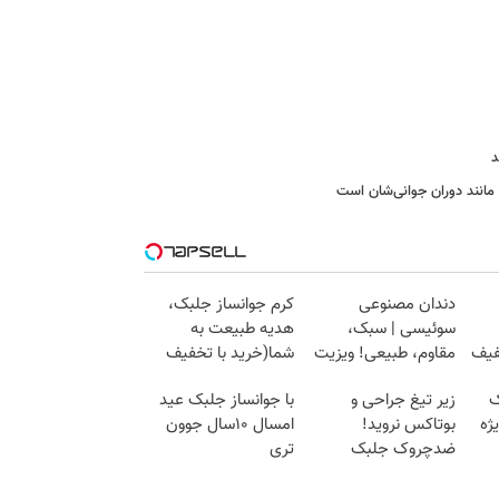
د
مانند دوران جوانی‌شان است
دندان مصنوعی
کرم جوانساز جلبک،
سوئیسی | سبک،
هدیه طبیعت به
40%تخفیف
مقاوم، طبیعی! ویزیت
شما(خرید با تخفیف
رایگان+پرداخت
ویژه)
ک
زیر تیغ جراحی و
با جوانساز جلبک عید
اقساطی😍
ژه
بوتاکس نروید!
امسال ۱۰سال جوون
ضدچروک جلبک
تری
با40%تخفیف