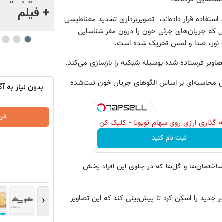
ژاپن را غافلگیر کرد
+ فیلم
 استفاده قرار داده‌اند، "تصویربرداری تشدید مغناطیسی
اسکن‌کننده غیرتهاجمی که جریان‌‌های جزئی خون را درون مغز شناسایی
له نور، صدا و لمس تحریک شده است.
اویر فرستاده شده بوسیله شبکیه را بازسازی می‌کند.
مدل محاسبه‌ای بر اساس الگوهای جریان خون ثبت‌شده
توی حمومت
تنها در چند ساعت و با یکبار مراجعه فروخته
بدون نیاز به آگ
شد ✅
درخواست فروش
در
 گذاری ارزی روی سهام تویوتا - کلیک کن
ثبت نام کنید
درختان، ساختمان‌ها و گل‌ها که در جلوی این افراد پخش
‹
فاده از این مدل، برنامه مجموعه‌ای جدیدی از 120 تصویر جدید را اسکن کرد تا پیش‌بینی کند که این تصاویر