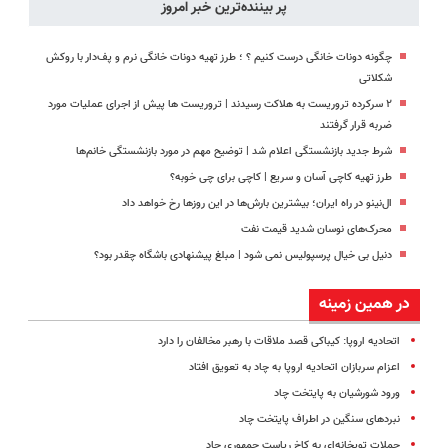
پر بیننده‌ترین خبر امروز
چگونه دونات خانگی درست کنیم ؟ ؛ طرز تهیه دونات خانگی نرم و پف‌دار با روکش
شکلاتی
۲ سرکرده تروریست به هلاکت رسیدند | تروریست ها پیش از اجرای عملیات مورد
ضربه قرار گرفتند
شرط جدید بازنشستگی اعلام شد | توضیح مهم در مورد بازنشستگی خانم‌ها
طرز تهیه کاچی آسان و سریع | کاچی برای چی خوبه؟
ال‌نینو در راه ایران؛ بیشترین بارش‌ها در این روزها رخ خواهد داد
محرک‌های نوسان شدید قیمت نفت
دنیل بی خیال پرسپولیس نمی شود | مبلغ پیشنهادی باشگاه چقدر بود؟
در همین زمینه
اتحادیه اروپا: کیباکی قصد ملاقات با رهبر مخالفان را دارد
اعزام سربازان اتحادیه اروپا به چاد به تعویق افتاد
ورود شورشیان به پایتخت چاد
نبردهای سنگین در اطراف پایتخت چاد
حملات توپخانه‌ای به کاخ ریاست جمهوری چاد