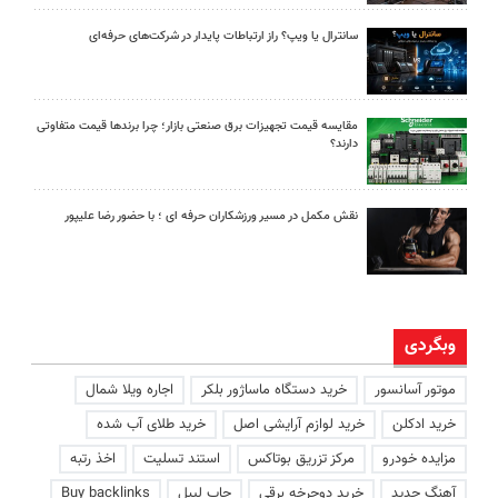
سانترال یا ویپ؟ راز ارتباطات پایدار در شرکت‌های حرفه‌ای
مقایسه قیمت تجهیزات برق صنعتی بازار؛ چرا برندها قیمت متفاوتی
دارند؟
نقش مکمل در مسیر ورزشکاران حرفه ای ؛ با حضور رضا علیپور
وبگردی
موتور آسانسور
خرید دستگاه ماساژور بلکر
اجاره ویلا شمال
خرید ادکلن
خرید لوازم آرایشی اصل
خرید طلای آب شده
مزایده خودرو
مرکز تزریق بوتاکس
استند تسلیت
اخذ رتبه
آهنگ جدید
خرید دوچرخه برقی
چاپ لیبل
Buy backlinks