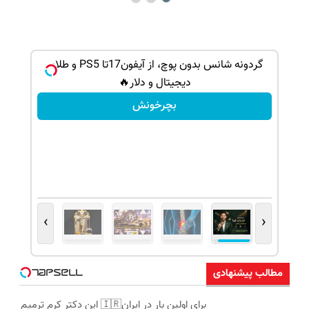
ببر! 🔥
گردونه شانس بدون پوچ، از آیفون17تا PS5 و طلای
دیجیتال و دلار🔥
بچرخونش
›
‹
مطالب پیشنهادی
برای اولین بار در ایران🇮🇷 این دکتر کرم ترمیم