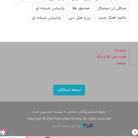
صرافی ارز دیجیتال
صندوق طلا
پارتیشن شیشه ای
دانلود اهنگ جدید
رزرو هتل دبی
پارتیشن شیشه ای
درباره ما
قیمت دلار، طلا و سکه
تبلیغات
نسخه دسکتاپ
حقوق همشهری‌آنلاین متعلق به موسسه همشهری است
Copyright © 2020 HamshahriOnline, All rights reserved
طراحی و تولید: نستوه