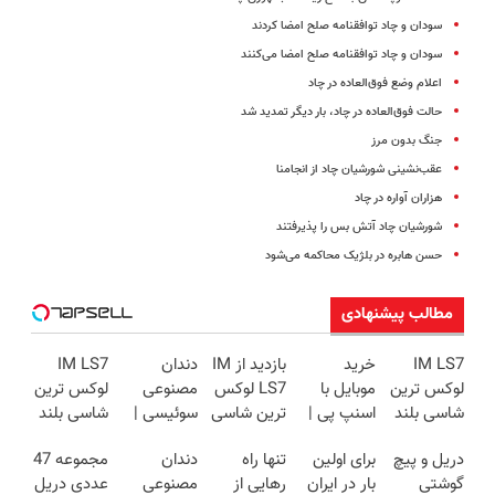
سودان و چاد توافقنامه‌ صلح امضا کردند
سودان و چاد توافقنامه صلح امضا می‌کنند
اعلام وضع فو‌ق‌العاده در چاد
حالت فوق‌العاده در چاد، بار دیگر تمدید شد
جنگ بدون مرز
عقب‌نشینی شورشیان چاد از انجامنا
هزاران آواره در چاد
شورشیان چاد آتش بس را پذیرفتند
حسن هابره در بلژیک محاکمه می‌شود
مطالب پیشنهادی
IM LS7
خرید
بازدید از IM
دندان
IM LS7
لوکس ترین
موبایل با
LS7 لوکس
مصنوعی
لوکس ترین
شاسی بلند
اسنپ پی |
ترین شاسی
سوئیسی |
شاسی بلند
برقی ایران
در ۴ قسط
بلند برقی
سبک،
برقی ایران
دریل و پیچ
برای اولین
تنها راه
دندان
مجموعه 47
بدون سود و
ایران در
مقاوم،
گوشتی
بار در ایران
رهایی از
مصنوعی
عددی دریل
کارمزد!
باشگاه
طبیعی!