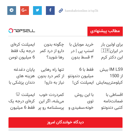
مطالب پیشنهادی
برای اولین بار
خرید موبایل با
چگونه بدون
ایمپلنت کره‌ای
در ایران🇮🇷
اسنپ پی | در
دارو از درد کمر
درجه یک فقط
این دکتر کرم
۴ قسط بدون
رها شوید؟
6 میلیون تومن
ترمیم کننده 23
سود و کارمزد!
(◂پرسش‌نامه
✅
IM LS9 بیش
فقط با 6
تنها راه رهایی
پایان دغدغه
روزه ساخت!
رو پرکن)
از 1500
میلیون دندونتو
از کمر درد بدون
هزینه های
کیلومترپیمایش
ایمپلنت کن!
نیاز به دارو!
دندان پزشکی با
با یکبار شارژ
(◂پرسش‌نامه)
پک سفید
اقساطی با
با این روش
کمردردت خوب
ایمپلنت 🦷
کننده خانگی
ضمانت‌نامه
توی
می‌شه، اگر این
کره‌ای درجه یک
کتبی دندونتو
خونه،سفیدی و
پرسشنامه رو پر
فقط 6 میلیون
ایمپلنت کن ✅
زیبایی دندوناتو
کنی!!
تومن ❗
بدون سود
برگردون
دیدگاه خوانندگان امروز
(40%off)