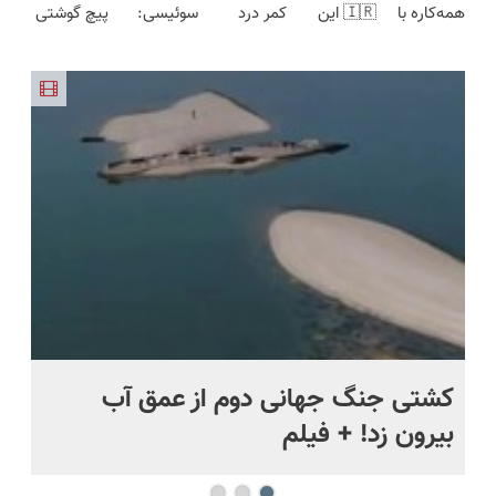
همه‌کاره با
🇮🇷 این
کمر درد
سوئیسی:
پیچ گوشتی
انقلاب
ویزیت
گیربکس
دکتر کرم
بدون نیاز به
جدیدترین
شارژی
رایگان+پرداخت
هوشمند ⚙️
ترمیم کننده
دارو!
فناوری
(تخفیف به
اقساطی😍
(نصف
23 روزه
(◂پرسش‌نامه)
اروپا، سبک
مدت
قیمت بازار
ساخت!
و مقاوم |
محدود)
🔥)
پرداخت
قسطی
.
کشتی‌ جنگ جهانی دوم از عمق آب
اف
بیرون زد! + فیلم
ما