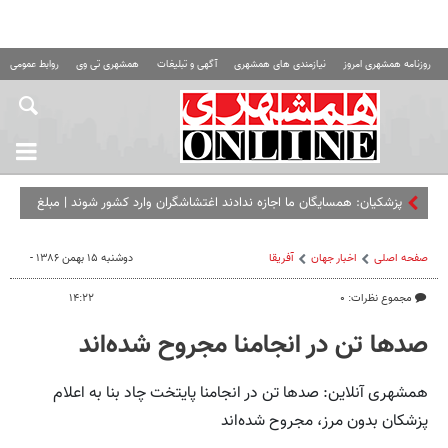
روزنامه همشهری امروز
نیازمندی های همشهری
آگهی و تبلیغات
همشهری تی وی
روابط عمومی ه
پزشکیان: همسایگان ما اجازه ندادند اغتشاشگران وارد کشور شوند | مبلغ
کالابرگ را افزایش می‌دهیم
صفحه اصلی
اخبار جهان
آفریقا
دوشنبه ۱۵ بهمن ۱۳۸۶ -
مجموع نظرات: ۰
۱۴:۲۲
صدها تن در انجامنا مجروح شده‌اند
همشهری آنلاین: صدها تن در انجامنا پایتخت چاد بنا به اعلام
پزشکان بدون مرز، مجروح شده‌اند