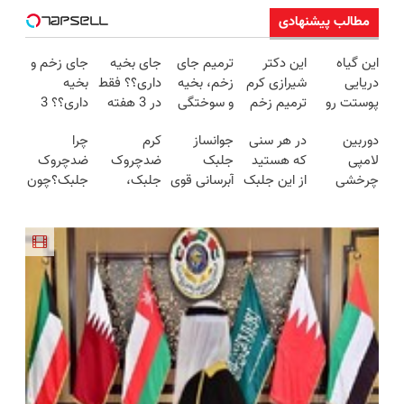
مطالب پیشنهادی
این گیاه
این دکتر
ترمیم جای
جای بخیه
جای زخم و
دریایی
شیرازی کرم
زخم، بخیه
داری؟؟ فقط
بخیه
پوستت رو
ترمیم زخم
و سوختگی
در 3 هفته
داری؟؟ 3
طوری صاف
ایرانی را
فقط در 3
ترمیمش
هفته‌ای
دوربین
در هر سنی
جوانساز
کرم
چرا
میکنه
ساخت!!!
هفته!!😍
کن!😍
محوش کن!
لامپی
که هستید
جلبک
ضدچروک
ضدچروک
انگار20سال
چرخشی
از این جلبک
آبرسانی قوی
جلبک،
جلبک؟چون
جوون شدی
360 درجه
جوانساز
پوست در
جوانسازی
بدون
🔥لینک
فقط امروز
غافل
فصل سرما
طبیعی
بوتاکس
خرید
حراج شد🔥
نشوید!
پوست
جوون
پرداخت
40%تخفیف
شما40%تخفیف
میشی💉
درب منزل
۴۰٪تخفیف