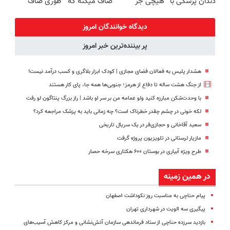
دندان پزشکی با
هیچی جز
صاف میکنه که
طوری صاف
پک سفید
جوانساز جلبک
انگار بوتاکس
میکنه انگار
کننده خانگی
نرو(تخفیف40%)
کردی!(تخفیف
20سال جوون
دیدگاه خوانندگان امروز
ویژه)
شدی🔥
پر بیننده‌ترین خبر امروز
هشدار پلیس به فعالان فضای مجازی | کودک ابزار بلاگری و کسب درآمد نیست!
از جنگ هشت ساله تا دفاع از هرمز؛ جنوبی‌ها همه جا، پای کار هستند
با وحدت‌شکن مبارزه کنید ولو عمامه من بر سر او باشد | راز بزرگ پنتاگون لو رفت
لکه خونی در چشم چقدر خطرناک است؟ چه زمانی باید به پزشک مراجعه کرد؟
سعید آقاخانی و حجازی‌فر در یک سریال تاریخی
مازیار لرستانی در تلویزیون پروژه گرفت
طرح ویژه آبیاری در بوستان ۶۰۰ هکتاری سرخه حصار
در همین زمینه
پیام حناچی به مناسبت روز نکوداشت اصفهان
پیگیری سه الویت در شهرداری تهران
بازدید سرزده حناچی از ستاد فرماندهی سازمان آتش‌نشانی و مرکز کاهش آسیب‌های