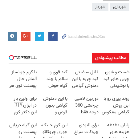
شهرداری
شهردار
مطالب پیشنهادی
شست و شوی
قاتل سلامتی
کبد قوی و
با کرم جوانساز
چربی های کبد
کبد چربه با این
سالم با چند
آلمانی حال
با نوشیدنی
دمنوش گیاهی
گیاه خوش
پوستت توی هر
گیاهی(55%تخفیف)
کبدتو بیمه کن
طعم
فصلی
روند پیری رو با
دوربین لامپی
با این دمنوش
برای اولین بار
خوبه۴۵٪تخفیف
این روش
چرخشی 360
گیاهی بدون
در ایران🇮🇷
گیاهی معکوس
درجه فقط
قرص و
این دکتر کرم
کن
امروز حراج شد
داروهای
ترمیم کننده 23
پایان دغدغه
برای نابودی
این کرم جلبک،
این گیاه دریایی
🔥 پرداخت
شیمیایی کبدت
روزه ساخت!
هزینه های
چروکات سراغ
جوری چروکاتو
پوستت رو
درب منزل
رو پاکسازی کن