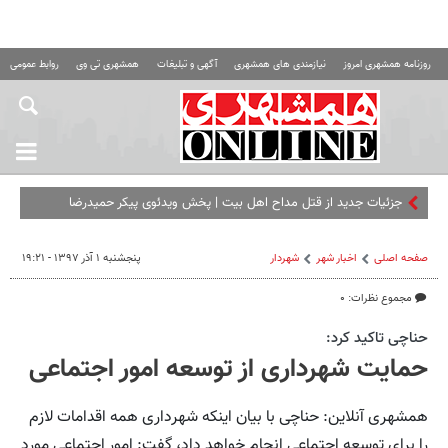
روزنامه همشهری امروز
نیازمندی های همشهری
آگهی و تبلیغات
همشهری تی وی
روابط عمومی ه
جزئیات جدید از قتل مداح اهل‌ بیت |‌ پخش ویدئوی پیکر حمیدرضا
رجب‌زاده در شبکه‌های معاند
صفحه اصلی
اخبار شهر
شهردار
پنجشنبه ۱ آذر ۱۳۹۷ - ۱۹:۲۱
مجموع نظرات: ۰
حناچی تاکید کرد:
حمایت شهرداری از توسعه امور اجتماعی
همشهری آنلاین: حناچی با بیان اینکه شهرداری همه اقدامات لازم
را برای توسعه اجتماعی انجام خواهد داد، گفت: امور اجتماعی مورد