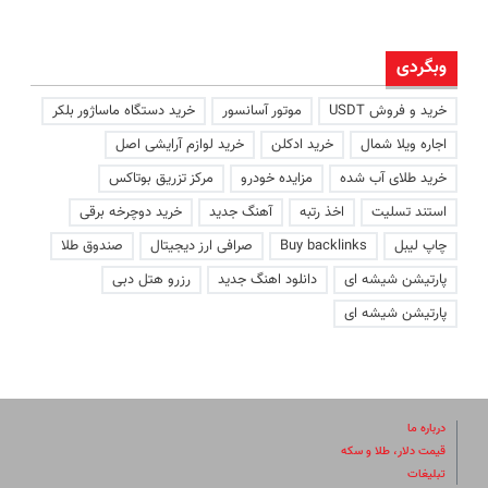
وبگردی
خرید و فروش USDT
موتور آسانسور
خرید دستگاه ماساژور بلکر
اجاره ویلا شمال
خرید ادکلن
خرید لوازم آرایشی اصل
خرید طلای آب شده
مزایده خودرو
مرکز تزریق بوتاکس
استند تسلیت
اخذ رتبه
آهنگ جدید
خرید دوچرخه برقی
چاپ لیبل
Buy backlinks
صرافی ارز دیجیتال
صندوق طلا
پارتیشن شیشه ای
دانلود اهنگ جدید
رزرو هتل دبی
پارتیشن شیشه ای
درباره ما
قیمت دلار، طلا و سکه
تبلیغات