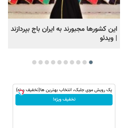
ر
این کشورها مجبورند به ایران باج بپردازند
نا
| ویدئو
یک
نا
ک جهت
پک رویش موی جلبک، انتخاب بهترین ها(تخفیف ویژه)
تخفیف ویژه!