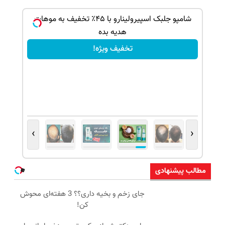
بک!
شامپو جلبک اسپیرولینارو با ۴۵٪ تخفیف به موهات
هدیه بده
تخفیف ویژه!
›
‹
مطالب پیشنهادی
جای زخم و بخیه داری؟؟ 3 هفته‌ای محوش
کن!