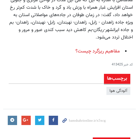
ملاشاهی با اشاره به این که طی این مدت در نواحی مرکزی و جنوبی
استان افزایش غبار همراه با وزش باد و گرد و خاک با شدت کم‌تر رخ
خواهد داد، گفت: در زمان طوفان در جاده‌های مواصلاتی استان به
ویژه جاده زاهدان - زابل، زاهدان- نهبندان، زابل- نهبندان، زاهدان- بم
و جاده ایرانشهر-ریگان-بم کاهش دید سبب کندی عبور و مرور و
اختلال تردد می‌شود.
مفاهيم ريزگرد چيست؟
کد خبر
413425
برچسب‌ها
آلودگی هوا