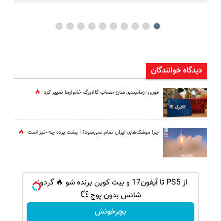
دیدگاه خوانندگان
فوری؛ زمانبندی‌ شارژ حساب کالابرگ خانوارها تغییر کرد
چرا موشک‌های ایران تمام نمی‌شود؟ | پشت پرده چه خبر است
از PS5 تا آیفون17 و بیت کوین برنده شو 🔥 گردونه
شانس بدون پوچ 💥
بچرخونش