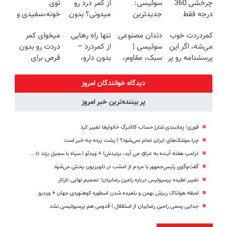
چرخشی 360
سوئیسی:
از کمر درد رو
توی
درجه فقط
جدیدترین
میدونی؟ بدون
خونه،سفیدی و
امروز حراج شد
فناوری اروپا،
نیاز به دارو!
زیبایی دندوناتو
کمردردت خوب
دندان مصنوعی
تنها راه رهایی
میخوای کمر
🔥 پرداخت
سبک و مقاوم |
(◂پرسش‌نامه)
برگردون
می‌شه، اگر این
سوئیسی |
از کمردرد –
دردت رو بدون
درب منزل
پرداخت قسطی
(40%off)
پرسشنامه رو پر
سبک، مقاوم،
بدون دارو،
قرص برای
کنی!!
طبیعی! ویزیت
بدون جراحی!
همیشه خوب
رایگان+پرداخت
«فرم پر کن»
کنی؟
دیدگاه خوانندگان امروز
اقساطی😍
(◂پرسش‌نامه
پر بیننده‌ترین خبر امروز
رو پر کن)
فوری؛ زمانبندی‌ شارژ حساب کالابرگ خانوارها تغییر کرد
چرا موشک‌های ایران تمام نمی‌شود؟ | پشت پرده چه خبر است
ترامپ هفته آینده به عراق می آید، بزنیدش! + ویدئو | سپاه با سجیل بزند تا....
گفت‌وگوی رئیس‌جمهور با مردم از امشب در تلویزیون پخش می‌شود
تغییر عقیده پرسپولیس درباره رامین رضاییان؛ تصمیم نهایی تارتار
لحظه هولناک ریزش بهمن و بلعیده شدن اسطوره کوهنوردی جهان + ویدیو
جدایی رسمی رامین رضاییان از استقلال | قدوس هم پرسپولیسی نشد