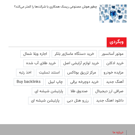
چطور هوش مصنوعی ریسک همکاری با شرکت‌ها را کمتر می‌کند؟
وبگردی
موتور آسانسور
خرید دستگاه ماساژور بلکر
اجاره ویلا شمال
خرید ادکلن
خرید لوازم آرایشی اصل
خرید طلای آب شده
مزایده خودرو
مرکز تزریق بوتاکس
استند تسلیت
اخذ رتبه
آهنگ جدید
خرید دوچرخه برقی
چاپ لیبل
Buy backlinks
صرافی ارز دیجیتال
صندوق طلا
پارتیشن شیشه ای
دانلود اهنگ جدید
رزرو هتل دبی
پارتیشن شیشه ای
درباره ما