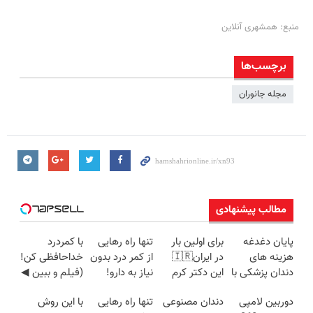
منبع: همشهری آنلاین
برچسب‌ها
مجله جانوران
مطالب پیشنهادی
پایان دغدغه
برای اولین بار
تنها راه رهایی
با کمردرد
هزینه های
در ایران🇮🇷
از کمر درد بدون
خداحافظی کن!
دندان پزشکی با
این دکتر کرم
نیاز به دارو!
(فیلم و ببین ◀
پک سفید
ترمیم کننده 23
(◂پرسش‌نامه)
پرسش‌نامه رو
دوربین لامپی
دندان مصنوعی
تنها راه رهایی
با این روش
کننده خانگی
روزه ساخت!
پرکن)