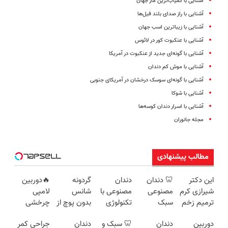
آشنایی با کمیاب‌ترین مار جهان
آشنایی با راز صدای بلند فیل‌ها
آشنایی با زیباترین اسب‌ جهان
آشنایی با عنکبوت کور در لائوس
آشنایی با گونه‌ای جدید از عنکبوت در آمریکا
آشنایی با موش کم دندان
آشنایی با گونه‌ای سوسک درخشان در آمریکای جنوبی
آشنایی با شوکا
آشنایی با اسرار دندان کوسه‌ها
مجله جانوران
مطالب پیشنهادی
این دکتر
🦷 دندان
دندان
گردونه
🔥دوربین
شیرازی کرم
مصنوعی
مصنوعی با
شانس
لامپی
ترمیم زخم
سبک
تکنولوژی
بدون پوچ از
چرخشی
ایرانی را
سوئیسی |
دیجیتال
PS5 تا
360 درجه
دوربین
دندان
🦷 سبک و
دندان
جراحی کمر
ساخت!!!
📍تهران |
سوئیسی
آیفون17 و
🔥 پرداخت