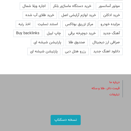
موتور آسانسور
خرید دستگاه ماساژور بلکر
اجاره ویلا شمال
خرید ادکلن
خرید لوازم آرایشی اصل
خرید طلای آب شده
مزایده خودرو
مرکز تزریق بوتاکس
استند تسلیت
اخذ رتبه
آهنگ جدید
خرید دوچرخه برقی
چاپ لیبل
Buy backlinks
صرافی ارز دیجیتال
صندوق طلا
پارتیشن شیشه ای
دانلود اهنگ جدید
رزرو هتل دبی
پارتیشن شیشه ای
درباره ما
قیمت دلار، طلا و سکه
تبلیغات
نسخه دسکتاپ