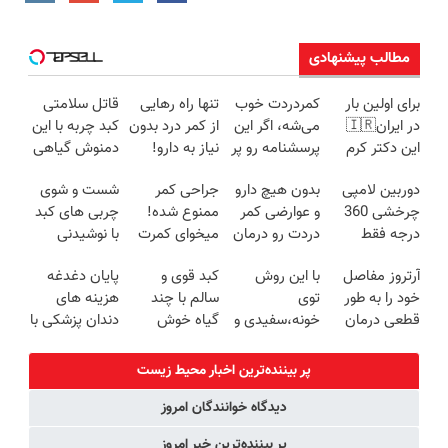
مطالب پیشنهادی
برای اولین بار
کمردردت خوب
تنها راه رهایی
قاتل سلامتی
در ایران🇮🇷
می‌شه، اگر این
از کمر درد بدون
کبد چربه با این
این دکتر کرم
پرسشنامه رو پر
نیاز به دارو!
دمنوش گیاهی
ترمیم کننده 23
کنی!!
(◂پرسش‌نامه)
کبدتو بیمه کن
دوربین لامپی
بدون هیچ دارو
جراحی کمر
شست و شوی
روزه ساخت!
چرخشی 360
و عوارضی کمر
ممنوع شده!
چربی های کبد
درجه فقط
دردت رو درمان
میخوای کمرت
با نوشیدنی
امروز حراج شد
کن!
رو در منزل
گیاهی(55%تخفیف)
آرتروز مفاصل
با این روش
کبد قوی و
پایان دغدغه
🔥 پرداخت
(پرسش‌نامه)
درمان کنی؟
خود را به طور
توی
سالم با چند
هزینه های
درب منزل
((پرسش‌نامه))
قطعی درمان
خونه،سفیدی و
گیاه خوش
دندان پزشکی با
کنید!
زیبایی دندوناتو
طعم
پک سفید
◗پرسش‌نامه◖
برگردون
کننده خانگی
پر بیننده‌ترین اخبار محیط زیست
(40%off)
دیدگاه خوانندگان امروز
پر بیننده‌ترین خبر امروز