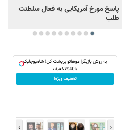
پاسخ مورخ آمریکایی به فعال سلطنت
با
طلب
ک جهت
به روش بازیگرا موهاتو پرپشت کن! شامپوجلبک
با40%تخفیف
تخفیف ویژه!
›
‹