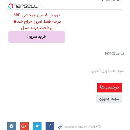
دوربین لامپی چرخشی 360
درجه فقط امروز حراج شد🔥
پرداخت درب منزل
خرید سریع!
کد خبر
163102
منبع: همشهری آنلاین
برچسب‌ها
مجله جانوران