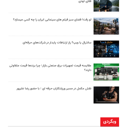
فلای تودی
لو رفت! فضای سبز فیلم های سینمایی ایران را چه کسی میسازد؟
سانترال یا ویپ؟ راز ارتباطات پایدار در شرکت‌های حرفه‌ای
مقایسه قیمت تجهیزات برق صنعتی بازار؛ چرا برندها قیمت متفاوتی
دارند؟
نقش مکمل در مسیر ورزشکاران حرفه ای ؛ با حضور رضا علیپور
وبگردی