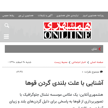
روزنامه همشهری امروز
نیازمندی های همشهری
آگهی و تبلیغات
همشهری تی وی
روابط عمومی ه
شاید ناچار شویم کنتر
صفحه اصلی
اخبار اجتماعی
محیط زیست
شنبه ۲۰ اسفند ۱۳۹۰ -
مجموع نظرات: ۰
۰۴:۳۸
آشنایی با علت بلندی گردن قوها
هشمهری‌آنلاین: یک عکاس موسسه نشنال جئوگرافیک با
تصویربرداری از قوها به پاسخی برای دلیل گردن‌های بلند و زیبای