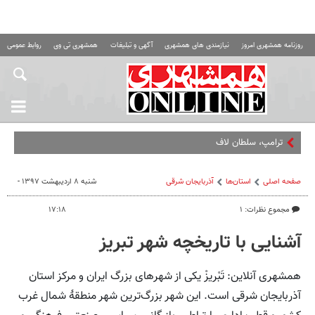
روزنامه همشهری امروز
نیازمندی های همشهری
آگهی و تبلیغات
همشهری تی وی
روابط عمومی ه
ترامپ، سلطان لاف
صفحه اصلی
استان‌ها
آذربایجان شرقی
شنبه ۸ اردیبهشت ۱۳۹۷ -
مجموع نظرات: ۱
۱۷:۱۸
آشنایی با تاریخچه شهر تبریز
همشهری آنلاین: تَبْریزْ یکی از شهرهای بزرگ ایران و مرکز استان
آذربایجان شرقی است. این شهر بزرگ‌ترین شهر منطقهٔ شمال غرب