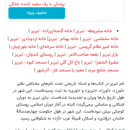
پزشکی با پک سفید کننده خانگی
تخفیف ویژه!
خانه مشروطه - تبریز
|
خانه گنجه‌ای‌زاده - تبریز
|
خانه سلماسی - تبریز
|
خانه بهنام - تبریز
|
خانه اردوبادی - تبریز
|
خانه امیر نظام گروسی - تبریز
|
خانه سرخه‌ای
|
خانه بلورچیان
|
بازار تبریز
|
بقعه صاحب‌الامر - تبریز
|
روستای کندوان - تبریز
|
مقبرة‌ الشعرا - تبریز
|
باغ ائل گلی تبریز
|
مسجد کبود - تبریز
|
مسجد جامع مرند
|
معبد یا مسجد غار - آذرشهر
|
نام تبریز در کتاب‌ها و اسناد تاریخی تحت نام‌های مختلفی نظیر
«تَورِز»، «تَورِژ»، «تِبریز» و «توری» به ثبت رسیده‌است. این شهر در
طول تاریخ بار‌ها ویران و تجدیدبنا شده‌است. بنای تبریز به دوران
اشکانی و ساسانی برمی‌گردد؛ البته در آغاز دوران اسلامی روستای
کوچکی بیش نبوده‌است. این شهر در طول حکومت چهارصدسالهٔ
خاندان «رَوّادی» و اسکان قبیلهٔ عرب «اَزْد» به شکوفایی رسید.
اوج شکوفایی تبریز در زمان ایلخانان بود که در این زمان، این شهر