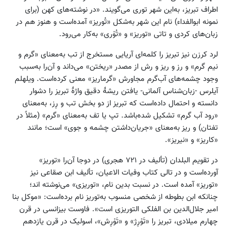
اطراف تبریز، به‌این شهر توری می‌گویند. «در نوشته‌های کهن (برای
نمونه ابوالفداء) نام این شهر به‌شکل «تُوریز» آمده‌است و هنوز هم در
زبان‌های کردی و تاتی «توریز» و «تُوْری» به‌کار می‌رود.
لرد کرزن نیز تبریز را کلمه‌ای آریایی مستخرج از تب به‌معنای «گرم و
نیم گرم» و رز و ریز و رش از مصدر «ریختن» می‌داند و آن‌را به‌سبب
وجود چشمه‌های آب‌گرم مجاورش «گرماریز» معنی کرده‌است. ویلهلم
آیلرس -زبان‌شناس آلمانی- یافتن ریشهٔ دقیق واژهٔ تبریز را دشوار
دانسته و احتمال داده‌است که تبریز از دو بخش تب و رِز، به‌معنای
«رود آب گرم» تشکیل شده‌باشد. تپ یا تف به‌معنای «گرم» (مثلاً در
تفتان) و ریز به‌معنای «جریان‌داشتن چشمه و جوی» است؛ مانند
«کاریز» و «نیریز».
در تقویم البلدان (تألیف در ۷۲۱ هجری) در دوجا آن‌را «توریز»
آورده‌است و در تالی کتاب وفیات الاعیان، تألیف ابن صقاعی نیز
«توریز» آمده است. در نسبت بدین نام، «توریزی» می‌نوشته اند؛
چنانکه ابن بطوطه از شخصی منسوب به‌توریز نام برده‌است: «موکل بنا
امیر جلال‌الدین بن الفلکی التوریزی است». فاوست بیزانسی در قرن
چهارم میلادی، تبریز را «تَوْرِژ» و «تَوْرِش»، اسولیک در قرن یازدهم