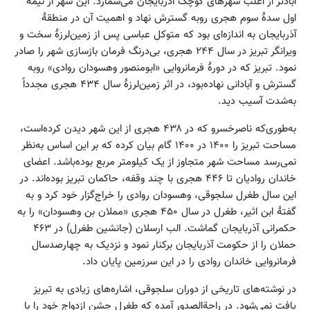
آبادتر از اغلب شهرهای کوچک آذربایجان می‌شمارد. این شهر از نیمهٔ
اول سدهٔ سوم هجری روبه گسترش نهاد و اهمیت آن در منطقهٔ
آذربایجان به اندازه‌ای بود که متوکل عباسی پس از زمین‌لرزهٔ سخت و
ویرانگر تبریز در سال ۲۴۴ هجری، بی‌درنگ فرمان بازسازی شهر را صادر
نمود. تبریز که در دورهٔ فرمانروایی «ابومنصور وهسودان روادی» روبه
گسترش و آبادانی نهاده‌بود، در اثر زمین‌لرزهٔ سال ۴۳۴ هجری مجدداً
به‌شدت آسیب دید.
به‌طوری‌که ناصرخسرو که در ۴۳۸ هجری از این شهر دیدن کرده‌است،
مساحت تبریز را ۱۴۰۰ در ۱۴۰۰ گام بیان کرده که بر این اساس به‌نظر
نمی‌رسد مساحت شهر متجاوز از یک کیلومتر مربع بوده‌باشد. اعضای
خاندان روادیان تا ۴۴۶ هجری با چند وقفه، حاکمان تبریز بوده‌اند. در
این سال طغرل سلجوقی، وهسودان روادی را خراج‌گزار خود کرد و به
گفتهٔ ابن اثیر، طغرل در سال ۴۵۰ هجری «مملان بن وهسودان» را به
حکمرانی آذربایجان گماشت. الب ارسلان (جانشین طغرل) در ۴۶۳
حملان را از حکومت آذربایجان برکنار نمود و نزدیک به چهارصدسال
فرمانروایی خاندان روادی را در این سرزمین پایان داد.
در نوشته‌های تاریخی از دوران سلجوقی، اشاره‌های زیادی به تبریز
یافت نمی‌شود. در راحةالصدور آمده که طغرل جشن ازدواج خود را با