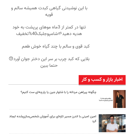
با این نوشیدنی گیاهی کبدت همیشه سالم و
قویه
تنها در کمتر از 3ماه موهای پرپشت به خود
هدیه دهید🌱شامپوجلبک40%تخفیف
کبد قوی و سالم با چند گیاه خوش طعم
بلایی که کبد چرب بر سر این دختر جوان آورد😓
حتما ببین
اخبار بازار و کسب و کار
چگونه پیراهن مردانه را با شلوار جین یا پارچه‌ای ست کنیم؟
امین امینی با اندرز مسیر تازه‌ای برای آموزش شخصی‌سازی‌شده ایجاد
کرد