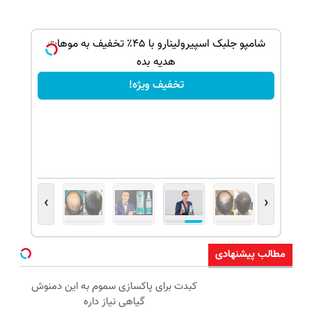
ک جهت
شامپو جلبک اسپیرولینارو با ۴۵٪ تخفیف به موهات
هدیه بده
تخفیف ویژه!
›
‹
مطالب پیشنهادی
کبدت برای پاکسازی سموم به این دمنوش
گیاهی نیاز داره