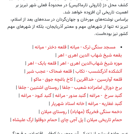
کشف محل دژ (تاروئی تارماکیس) در محدودهٔ فعلی شهر تبریز بر
اهمیت تاریخی آن افزوده خواهد شد.
براساس نوشته‌های مورخان و جهان‌گردان در سده‌های بعد از اسلام،
تبریز نه تنها از شهر‌های مهم و معتبر آذربایجان، بلکه از شهرهای مهم
کشور نیز بوده‌است.
مسجد سنگی ترک - میانه
|
قلعه دختر - میانه
|
بقعه شیخ شهاب الدین اهری - اهر
|
موزه شیخ شهاب‌الدین اهری - اهر
|
قلعه بابک - اهر
|
آتشکده آذرگشسب - تکاب
|
قلعه ضحاک - عجب شیر
|
قلعه آوارسین - خداآفرین
|
کاخ باغچه جوق - ماکو
|
برج دوزال امامزاده شعیب - جلفا
|
روستای اشتبین - جلفا
|
گنبد سرخ - مراغه
|
گنبد مدور - مراغه
|
گنبد کبود - مراغه
|
گنبد غفاریه - مراغه
|
خانه استاد شهریار
|
دخمه سنگی فخریگا (مهاباد)
|
روستای میلان
|
حمام تاریخی میلان
|
پل آجی چای
|
حمام دوقلو
|
ارگ علیشاه
|
عبور جاده ابریشم از نزدیکی آن موجب شکوفایی اقتصادی و فرهنگی