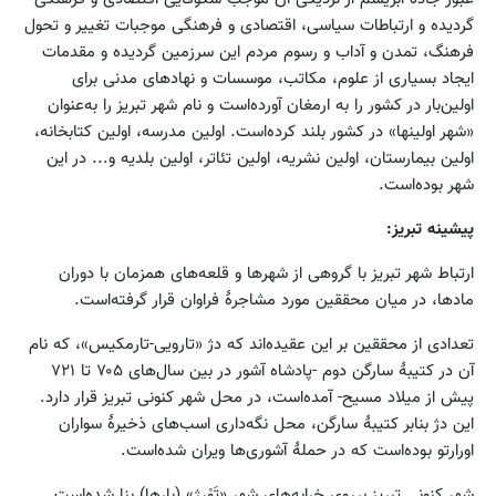
گردیده و ارتباطات سیاسی، اقتصادی و فرهنگی موجبات تغییر و تحول
فرهنگ، تمدن و آداب و رسوم مردم این سرزمین گردیده و مقدمات
ایجاد بسیاری از علوم، مکاتب، موسسات و نهادهای مدنی برای
اولین‌بار در کشور را به ارمغان آورده‌است و نام شهر تبریز را به‌عنوان
«شهر اولین‏ها» در کشور بلند کرده‌است. اولین مدرسه، اولین کتابخانه،
اولین بیمارستان، اولین نشریه، اولین تئاتر، اولین بلدیه و... در این
شهر بوده‌است.
پیشینه تبریز:
ارتباط شهر تبریز با گروهی از شهرها و قلعه‌های همزمان با دوران
مادها، در میان محققین مورد مشاجرهٔ فراوان قرار گرفته‌است.
تعدادی از محققین بر این عقیده‌اند که دژ «تارویی-تارمکیس»، که نام
آن در کتیبهٔ سارگن دوم -پادشاه آشور در بین سال‌های ۷۰۵ تا ۷۲۱
پیش از میلاد مسیح- آمده‌است، در محل شهر کنونی تبریز قرار دارد.
این دژ بنابر کتیبهٔ سارگن، محل نگه‌داری اسب‌های ذخیرهٔ سواران
اورارتو بوده‌است که در حملهٔ آشوری‌ها ویران شده‌است.
شهر کنونی تبریز برروی خرابه‌های شهر «تَوْرِژ» (بارها) بنا شده‌است.