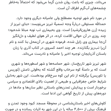
می‌داند، چیزی که باعث روان شدن گرما می‌شود که احتمالاً به‌خاطر
چشمه‌های آب‌گرم اطراف آن است.
در مورد نام شهر توجیه مصطلح ولی عامیانه دیگری وجود دارد.
حمدالله مستوفی دربارهٔ وجه تسمیهٔ تبریز می‌نویسد: «بنای تبریز از
زبیده (زن هارون‌الرشید) است. وی به‌بیماری تب نوبه مبتلا شده‌بود؛
چند روزی در آن حوالی اقامت کرده‌، در اثر هوای لطیف و دل‌انگیز
آن‌جا بیماری وی زایل شده، فرموده شهری در آن‌محل بنا کنند و نام
آن‌را تب‌ریز بگذارند». هر چند احمد کسروی در کتاب آذری یا زبان
باستان آذربایجان توجیه اخیر را عامیانه و نادرست می‌داند.
شهر تبریز شهر تاریخ‌ساز، شهر حماسه‌ها و شهر اسطوره‌ها و شهری
است که بر دامنهٔ کوه سرخاب واقع گشته که به‌قولی نامش (توریس
یا تاوریس) برگرفته از نام این کوه سرخ‌فام بوده‌است. این شهر به‌دلیل
شرایط خاص جغرافیایی و طبیعی از اهمیت بالای اقتصادی و سیاسی
برخوردار است و پیدایش تمدن‌های باستانی نظیر سان‌ها و مادها در
دوره‌های پیش از تاریخ گواهی این ادعا است.
کاوش‌های اخیر باستان‌شناسی در محوطهٔ مسجد کبود وجود تمدن و
فرهنگ بیش از ۴٬۵۰۰ ساله را در این شهر به اثبات رسانده و در صورت