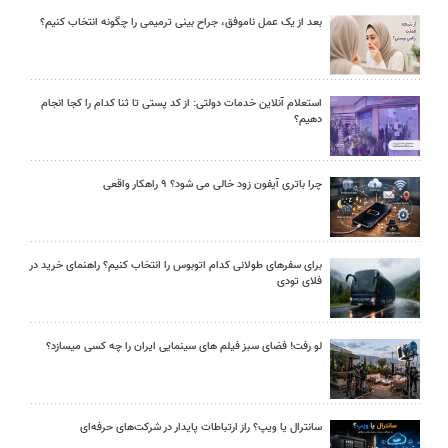
بعد از یک عمل ناموفق، جراح بینی ترمیمی را چگونه انتخاب کنیم؟
استعلام آنلاین خدمات دولتی: از کد پستی تا ثنا کدام را کجا انجام
دهیم؟
چرا باتری آیفون زود خالی می شود؟ ۹ راهکار واقعی
برای سفرهای طولانی کدام اتوبوس را انتخاب کنیم؟ راهنمای خرید در
فلای تودی
لو رفت! فضای سبز فیلم های سینمایی ایران را چه کسی میسازد؟
سانترال یا ویپ؟ راز ارتباطات پایدار در شرکت‌های حرفه‌ای