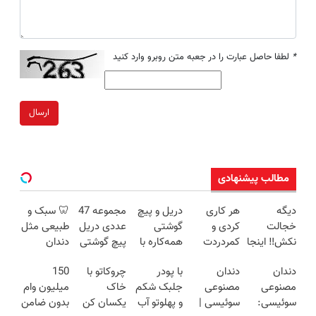
*
لطفا حاصل عبارت را در جعبه متن روبرو وارد کنید
ارسال
مطالب پیشنهادی
دیگه
هر کاری
دریل و پیچ
مجموعه 47
🦷 سبک و
خجالت
کردی و
گوشتی
عددی دریل
طبیعی مثل
نکش‼️ اینجا
کمردردت
همه‌کاره با
پیچ گوشتی
دندان
قسطی مو
درمان نشد؟
گیربکس
شارژی
خودت!
دندان
دندان
با پودر
چروکاتو با
150
بکار
پر کردن
هوشمند ⚙️
(تخفیف به
نصب آسان
مصنوعی
مصنوعی
جلبک شکم
خاک
میلیون وام
(تضمینی)
پرسشنامه و
(نصف
مدت
و پرداخت
سوئیسی:
سوئیسی |
و پهلوتو آب
یکسان کن
بدون ضامن
دریافت راه
قیمت بازار
محدود)
اقساطی 💳