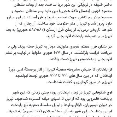
دختر خلیفه در نزدیکی این شهر برپا ساخت. بعد از وفات سلطان
محمود غزنوی (به‌سال ۵۲۵ هجری) بین داود پسر سلطان محمود و
مسعود برادر وی تنشی جهت تصاحب تبریز پیش آمد که در این میان
داود پیروز شد و تبریز را مقر حکومت خود ساخت. آن‌چنان که از
شواهد تاریخی برمی‌آید از زمان قزل ارسلان (۵۸۲-۵۸۷ هجری) به بعد
تبریز برای همیشه پایتخت آذربایجان گردید.
در ابتدای قرن هفتم هجری مغول‌ها دوبار به تبریز حمله بردند ولی با
دریافت غرامت بازگشتند. در سال ۶۲۷ هجری مغول‏ها در نهایت بر تمام
آذربایجان و به‌خصوص تبریز دست یافتند.
از ایلخانان تا جنبش مشروطه سفینهٔ تبریز؛ از آثار برجستهٔ ادبی دورهٔ
ایلخانان که در بین سال‌های ۷۲۱ تا ۷۲۳ هجری توسط ابوالمجد
تبریزی در تبریز گردآوری و کتابت شده‌است.
اوج شکوفایی تبریز در زمان ایلخانان بود؛ یعنی زمانی که این شهر
پایتخت قلمرویی بود که از نیل تا آسیای میانه گسترده شده‌بود. تبریز
در دوران تیموریان، قراقویونلوها و اوایل سلسلهٔ صفویه نیز پایتخت
ایران بوده‌است. این شهر به‌سال ۱۵۰۰ میلادی (۹۰۶ هجری) به تصرف