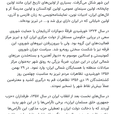
این شهر شکل می‌گرفت. بسیاری از اولین‌های تاریخ ایران مانند اولین
چاپخانه، اولین سینمای عمومی، اولین کودکستان و اولین مدرسهٔ کر و
لال‌های ایران، ادبیات نوین، نمایشنامه‌نویسی به زبان فارسی و آذری،
اولین خیابانی که در ایران دارای برق شد و... در تبریز بوده‌اند.
در سال ۱۳۲۴ خورشیدی فرقهٔ دموکرات آذربایجان با حمایت شوروی
سعی در برپایی حکومتی مستقل از دولت مرکزی ایران کرد و تبریز مرکز
فعالیت‌های این گروه بود. ولی با بیرون‌رفتن نیروهای شوروی، این
فرقه نیز با شکست سختی روبه‌رو شد. سیاست دوران شوروی
کمونیستی و استالین موسوم به «دیوار آهنین» و بسته‌شدن مرزهای
شمالی ایران در این دوران، ضربهٔ بزرگی به رونق شهر -به‌عنوان مرکز
مبادلات منطقه با همسایگان شمالی ایران- وارد نمود. در ۲۹ بهمن
۱۳۵۶ خورشیدی، تظاهرات مردم تبریز به مناسبت چهلمین روز
کشته‌شدگان ۱۹ دی ۱۳۵۶ تظاهرات قم به درگیری کشید و معترضین
عملاً بیش‌تر نقاط شهر را تسخیر نمودند.
در سال‌های نخست بعد از انقلاب ایران در سال ۱۳۵۷، طرفداران «حزب
جمهوری خلق مسلمان ایران»، برخی ناآرامی‌ها را در این شهر پدید
آوردند که با دخالت دولت ایران و تعطیلی حزب مذکور، این ناآرامی‌ها