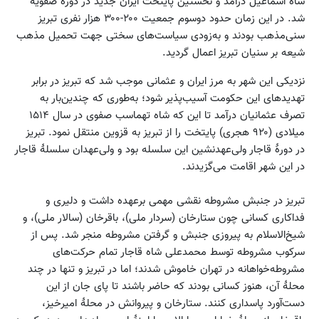
شاه اسماعیل درآمد و نخستین پایتخت ایران جدید در دورهٔ صفویه
شد. در این زمان حدود دوسوم جمعیت ۲۰۰-۳۰۰ هزار نفری تبریز
سنی‌مذهب بودند و به‌زودی سیاست‌های سختی جهت تحمیل مذهب
شیعه بر سنیان تبریز اعمال گردید.
نزدیکی این شهر به مرز ایران و عثمانی موجب شد که تبریز در برابر
تهدیدهای این حکومت آسیب‌پذیر شود؛ به‌طوری که چندین‌بار به
تصرف عثمانیان درآمد تا این که شاه تهماسب صفوی در سال ۱۵۱۴
میلادی (۹۲۰ هجری) پایتخت را از تبریز به قزوین منتقل نمود. تبریز
در دورهٔ قاجار ولی‌عهدنشین این سلسله بود و ولی‌عهدان سلسلهٔ قاجار
در این شهر اقامت می‌گزیدند.
تبریز در جنبش مشروطه نقشی مهمی برعهده داشت و دلیری و
فداکاری کسانی چون ستارخان (سردار ملی)، باقرخان (سالار ملی)، و
شیخ‌الاسلام به پیروزی جنبش و گرفتن مشروطه منجر شد. پس از
سرکوب مشروطه توسط محمدعلی شاه قاجار تمام حرکت‌های
مشروطه‌خواهانه در تهران خاموش شدند؛ اما در تبریز و تنها در چند
محلهٔ آن، هنوز کسانی بودند که حاضر باشند تا پای جان از این
دست‌آورد پاسداری کنند. ستارخان و پیروانش در محلهٔ امیرخیز،