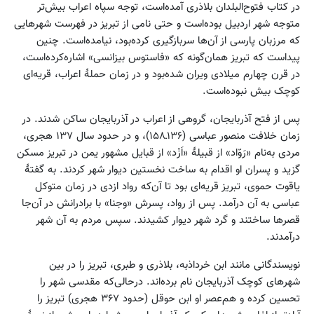
در کتاب فتوح‌البلدان بلاذری آمده‌است، توجه سپاه اعراب بیش‌تر
متوجه شهر اردبیل بوده‌است و حتی نامی از تبریز در فهرست شهرهایی
که مرزبان پارسی از آن‌ها سربازگیری کرده‌بود، نیامده‌است. چنین
پیداست که تبریز همان‌گونه که «فاستوس بیزانسی» اشاره‌کرده‌است،
در قرن چهارم میلادی ویران شده‌بود و در زمان حملهٔ اعراب، قریه‌ای
کوچک بیش نبوده‌است.
پس از فتح آذربایجان، گروهی از اعراب در آذربایجان ساکن شدند. در
زمان خلافت منصور عباسی (۱۳۶ـ۱۵۸)، و در حدود سال ۱۳۷ هجری،
مردی به‌نام «رَوّاد» از قبیلهٔ «اَزْد» از قبایل مشهور یمن در تبریز مسکن
گزید و پسران او اقدام به ساخت نخستین دیوار شهر کردند. به گفتهٔ
یاقوت حموی، تبریز قریه‌ای بود تا آن‌که رواد ازدی در زمان متوکل
عباسی به آن درآمد. پس از رواد، پسرش «وجنا» با برادرانش در آن‌جا
قصرها ساختند و گرد شهر دیوار کشیدند. سپس مردم به آن شهر
درآمدند.
نویسندگانی مانند ابن خرداذبه، بلاذری و طبری، تبریز را در بین
شهرهای کوچک آذربایجان نام برده‌اند. درحالی‌که مقدسی شهر را
تحسین کرده و هم‌عصر او ابن حوقل (حدود ۳۶۷ هجری) تبریز را