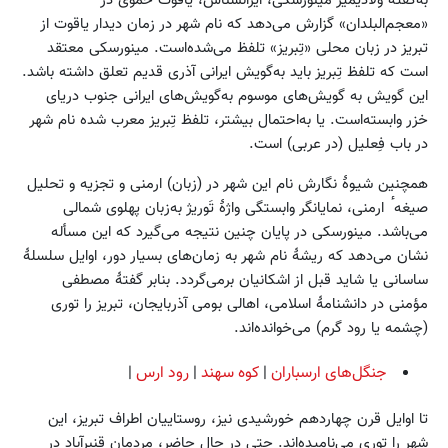
«معجم‌البلدان» گزارش می‌دهد که نام شهر در زمان دیدار یاقوت از
تبریز در زبان محلی «تِبریز» تلفظ می‌شده‌است. مینورسکی معتقد
است که تلفظ تِبریز باید به‌گویش ایرانی آذری قدیم تعلق داشته باشد.
این گویش به گویش‌های موسوم به‌گویش‌های ایرانی جنوب دریای
خزر وابسته‌است. یا به‌احتمال بیشتر، تلفظ تِبریز معرب شده نام شهر
در باب فِعلیل (در عربی) است.
همچنین شیوهٔ نگارش نام این شهر در (زبان) ارمنی و تجزیه و تحلیل
صیغه ٔ ارمنی، نمایانگر وابستگی واژهٔ تَوریژ به‌زبان پهلوی شمالی
می‌باشد. مینورسکی در پایان چنین نتیجه می‌گیرد که این مسأله
نشان می‌دهد که ریشهٔ نام شهر به زمان‌های بسیار دور، اوایل سلسلهٔ
ساسانی یا شاید قبل از اشکانیان برمی‌گردد. بنابر گفتهٔ مصطفی
مؤمنی در دانشنامهٔ اسلامی، اهالی بومی آذربایجان، تبریز را توری
(چشمه یا رود گرم) می‌خوانده‌اند.
جنگل‌های ارسباران
|
کوه سهند
|
رود ارس
|
تا اوایل قرن چهاردهم خورشیدی نیز، روستاییان اطراف تبریز، این
شهر را توری می‌نامیده‌اند. حتی در حال حاضر، مردمان قنبرآباد در