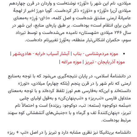
میلادی، نام این شهر را «تَوْرِژ» نوشته‌است و واردان در قرن چهاردهم
میلادی آن‌را «تَوْرِژ» و «دَوْرِژ» ذکر کرده‌است. گویا دورژ اخیر از لهجهٔ
عامیانهٔ ارمنی مشتق شده‌است و اصل کلمه، «دَ-ای- وْرِژ» به‌معنای
«این برای انتقام است» بوده‌است. بر طبق پاره‌ای منابع، این شهر در
سال ۲۴۶ میلادی «شهستان» نامیده می‌شده‌است و توسط تیرداد
سوم، حکمران اشکانی‌تبار منطقه، به‌تَوْرِژ تغییرنام داده‌است.
موزه مردم‌شناسی - بناب
|
آبشار آسیاب خرابه - هادی‌شهر
|
موزه آذربایجان - تبریز
|
موزه مراغه
|
در دانشنامهٔ اسلامی، در پایان نتیجه‌گیری می‌شود که با توجه به‌منابع
ارمنی که نام شهر را در قرن پنجم (بلکه چهارم) میلادی، «تورژ»
دانسته‌اند و این‌که به‌فارسی هم تورز تلفظ کرده‌اند و با توجه به‌معنای
متداول فارسی «تب‌ریز» و «تب‌پنهان‌کن» و به‌قول اولیای چلبی
«سِتْمه دوکوجو» (ستمه: تب، دوکوجو: ریزنده) است و احتمالاً نام
تبریز، «پنهان‌کنندهٔ تف و گرما» و با «جنبش‌های آتشفشانی کوه سهند
مرتبط بوده‌است.
دانشنامه بریتانیکا نیز نظری مشابه دارد و تبریز را در اصل «تپ + ریز»