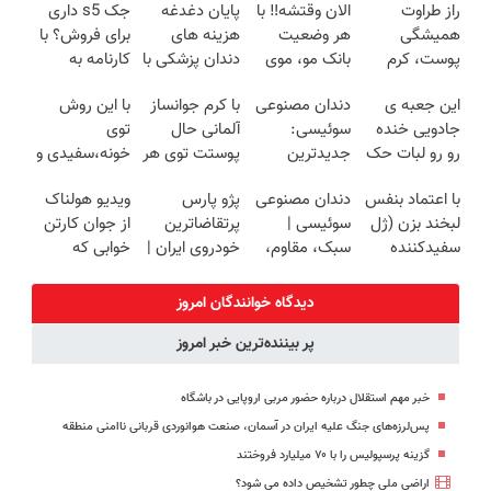
راز طراوت
الان وقتشه‼️ با
پایان دغدغه
جک s5 داری
همیشگی
هر وضعیت
هزینه های
برای فروش؟ با
پوست، کرم
بانک مو، موی
دندان پزشکی با
کارنامه به
جوانساز جلبک
طبیعی بکار!
پک سفید
بهترین قیمت
این جعبه ی
دندان مصنوعی
با کرم جوانساز
با این روش
با 45%تخفیف
کننده خانگی
بفروش!
جادویی خنده
سوئیسی:
آلمانی حال
توی
رو رو لبات حک
جدیدترین
پوستت توی هر
خونه،سفیدی و
میکنه
فناوری اروپا،
فصلی
زیبایی دندوناتو
با اعتماد بنفس
دندان مصنوعی
پژو پارس
ویدیو هولناک
خرید40%تخفیف
سبک و مقاوم |
خوبه۴۵٪تخفیف
برگردون
لبخند بزن (ژل
سوئیسی |
پرتقاضاترین
از جوان کارتن
پرداخت قسطی
(40%off)
سفیدکننده
سبک، مقاوم،
خودروی ایران |
خوابی که
دندان40%تخفیف)
طبیعی! ویزیت
برای فروشش
میلیاردر شد.
رایگان+پرداخت
فرصت رو از
آموزش رایگان
دیدگاه خوانندگان امروز
اقساطی😍
دست نده!
پر بیننده‌ترین خبر امروز
خبر مهم استقلال درباره حضور مربی اروپایی در باشگاه
پس‌لرزه‌های جنگ علیه ایران در آسمان، صنعت هوانوردی قربانی ناامنی منطقه
گزینه پرسپولیس را با ۷۰ میلیارد فروختند
اراضی ملی چطور تشخیص داده می شود؟