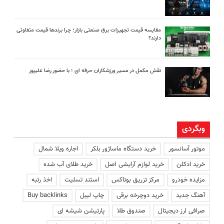
مقایسه قیمت تجهیزات برق صنعتی بازار؛ چرا برندها قیمت متفاوتی
دارند؟
نقش مکمل در مسیر ورزشکاران حرفه ای ؛ با حضور رضا علیپور
وبگردی
موتور آسانسور
خرید دستگاه ماساژور بلکر
اجاره ویلا شمال
خرید ادکلن
خرید لوازم آرایشی اصل
خرید طلای آب شده
مزایده خودرو
مرکز تزریق بوتاکس
استند تسلیت
اخذ رتبه
آهنگ جدید
خرید دوچرخه برقی
چاپ لیبل
Buy backlinks
صرافی ارز دیجیتال
صندوق طلا
پارتیشن شیشه ای