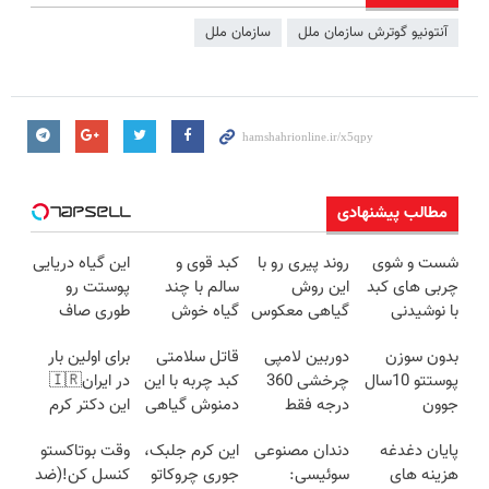
آنتونیو گوترش سازمان ملل
سازمان ملل
مطالب پیشنهادی
شست و شوی
روند پیری رو با
کبد قوی و
این گیاه دریایی
چربی های کبد
این روش
سالم با چند
پوستت رو
با نوشیدنی
گیاهی معکوس
گیاه خوش
طوری صاف
گیاهی(55%تخفیف)
کن
طعم
میکنه انگار
بدون سوزن
دوربین لامپی
قاتل سلامتی
برای اولین بار
20سال جوون
پوستتو 10سال
چرخشی 360
کبد چربه با این
در ایران🇮🇷
شدی🔥
جوون
درجه فقط
دمنوش گیاهی
این دکتر کرم
کن50%تخفیف
امروز حراج شد
کبدتو بیمه کن
ترمیم کننده 23
پایان دغدغه
دندان مصنوعی
این کرم جلبک،
وقت بوتاکستو
پاییزی
🔥 پرداخت
روزه ساخت!
هزینه های
سوئیسی:
جوری چروکاتو
کنسل کن!(ضد
درب منزل