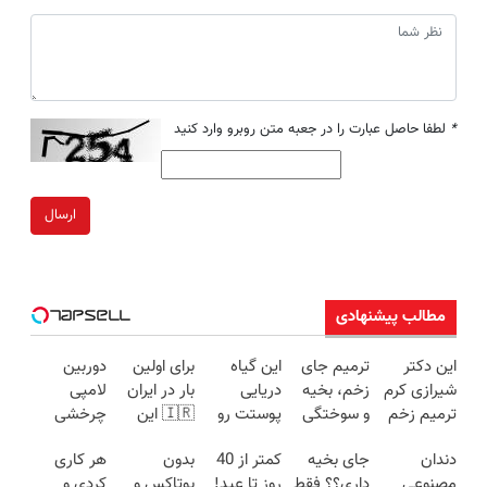
*
لطفا حاصل عبارت را در جعبه متن روبرو وارد کنید
ارسال
مطالب پیشنهادی
این دکتر
ترمیم جای
این گیاه
برای اولین
دوربین
شیرازی کرم
زخم، بخیه
دریایی
بار در ایران
لامپی
ترمیم زخم
و سوختگی
پوستت رو
🇮🇷 این
چرخشی
ایرانی را
فقط در 3
طوری صاف
دکتر کرم
360 درجه
دندان
جای بخیه
کمتر از 40
بدون
هر کاری
ساخت!!!
هفته!!😍
میکنه
ترمیم کننده
فقط امروز
مصنوعی
داری؟؟ فقط
روز تا عید!
بوتاکس و
کردی و
انگار20سال
23 روزه
حراج شد🔥