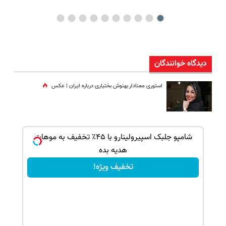
دیدگاه خوانندگان
استوری معنادار بهنوش بختیاری درباره ایران | عکس
بک!
شامپو جلبک اسپیرولینارو با ۴۵٪ تخفیف به موهات
هدیه بده
تخفیف ویژه!