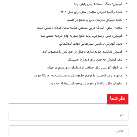
گوترش: جنگ احمقانه یمن پایان یابد
هشدار قرمز دبیرکل سازمان ملل برای سال ۲۰۱۸
تاکید دبیرکل سازمان ملل بر صلح در کلمبیا
سازمان ملل: ائتلاف عربی مسئول کشته شدن کودکان یمنی‌ است
گوترش: پس از سوچی، روند صلح سوریه وارد مرحله مهمی شد
دیدار گوترش با رئیس تشریفاتی دولت کره‌شمالی
گوترش نماینده جدید سازمان ملل در امور یمن را منصوب کرد
سفر گوترش به چین برای دیدار با جینپینگ
فراخوان گوترش برای حمایت از قربانیان تروریسم در جهان
مادورو، رعد الحسین را تومور حقوق بشر و دست‌نشانده آمریکا خواند
سازمان ملل: پاکسازی قومیتی روهینگیایی‌ها ادامه دارد
نظر شما