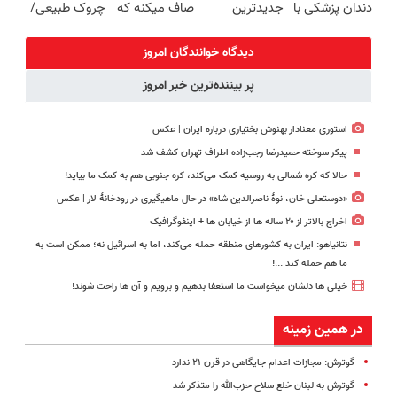
دندان پزشکی با
جدیدترین
صاف میکنه که
چروک طبیعی/
پک سفید
فناوری اروپا،
انگار بوتاکس
بدون عوارض)
کننده خانگی
سبک و مقاوم |
کردی!(تخفیف
دیدگاه خوانندگان امروز
پرداخت قسطی
ویژه)
پر بیننده‌ترین خبر امروز
استوری معنادار بهنوش بختیاری درباره ایران | عکس
پیکر سوخته حمیدرضا رجب‌زاده اطراف تهران کشف شد
حالا که کره شمالی به روسیه کمک می‌کند، کره جنوبی هم به کمک ما بیاید!
«دوستعلی خان، نوۀ ناصرالدین شاه» در حال ماهیگیری در رودخانۀ لار | عکس
اخراج بالاتر از ۲۰ ساله ها از خیابان ها + اینفوگرافیک
نتانیاهو: ایران به کشورهای منطقه حمله می‌کند، اما به اسرائیل نه؛ ممکن است به
ما هم حمله کند ...!
خیلی ها دلشان میخواست ما استعفا بدهیم و برویم و آن ها راحت شوند!
در همین زمینه
گوترش: مجازات اعدام جایگاهی در قرن ۲۱ ندارد
گوترش به لبنان خلع سلاح حزب‌الله را متذکر شد