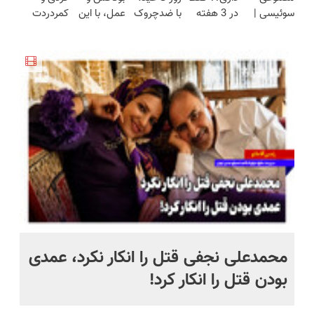
سوئیسی |
در 3 هفته
با ضدچروک
عمل، با این
کمردردت
جوون شدی
ساخت!
پرداخت
سبک،
ترمیمش
جلبک جوان
کرم جلبک،
درمان نشد؟
🔥لینک
درب منزل
مقاوم،
کن!😍
شو40%تخفیف
پوستت رو
پر کردن
خرید
طبیعی!
جوان کن
پرسشنامه و
ویزیت
دریافت راه
رایگان+پرداخت
حل
اقساطی😍
 به خاک
محمدعلی نجفی قتل را انکار نکرد، عمدی
عل
بودن قتل را انکار کرد!
آز