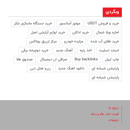
وبگردی
خرید و فروش USDT
موتور آسانسور
خرید دستگاه ماساژور بلکر
اجاره ویلا شمال
خرید ادکلن
خرید لوازم آرایشی اصل
خرید طلای آب شده
مزایده خودرو
مرکز تزریق بوتاکس
استند تسلیت
اخذ رتبه
آهنگ جدید
خرید دوچرخه برقی
چاپ لیبل
Buy backlinks
صرافی ارز دیجیتال
صندوق طلا
پارتیشن شیشه ای
دانلود اهنگ جدید
رزرو هتل دبی
پارتیشن شیشه ای
درباره ما
قیمت دلار، طلا و سکه
تبلیغات