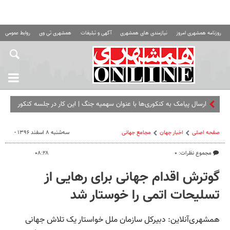
روزنامه همشهری امروز
نیازمندی های همشهری
آگهی و تبلیغات
همشهری تی وی
روابط عمومی ه
ارسال پیامک به کنکوری‌ها با عنوان سهمیه جنگ | این کار در جلسه کنکور
تخلف است
صفحه اصلی
اخبار جهان
مجامع‌ جهانی
سه‌شنبه ۸ اسفند ۱۳۹۶ -
مجموع نظرات: ۰
۰۸:۲۸
گوترش اقدام جهانی برای رهایی از
تسلیحات اتمی را خوستار شد
همشهری‌آنلاین: دبیرکل سازمان ملل خواستار یک تلاش جهانی