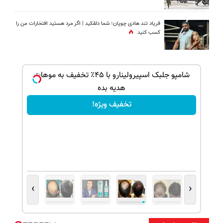
فریاد تند هادی چوپان؛‌ شما دلقکید | اگر مرد هستید افتخارات من را
کسب کنید
ک جهت
شامپو جلبک اسپیرولینارو با ۴۵٪ تخفیف به موهات
هدیه بده
تخفیف ویژه!
›
‹