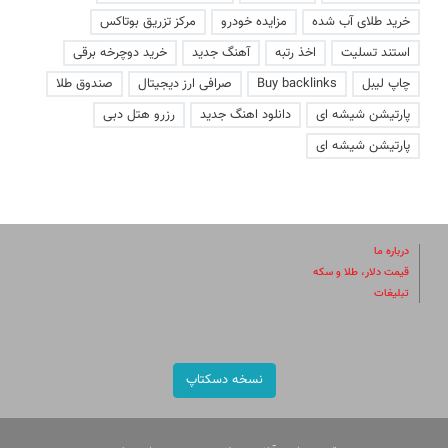
خرید طلای آب شده
مزایده خودرو
مرکز تزریق بوتاکس
استند تسلیت
اخذ رتبه
آهنگ جدید
خرید دوچرخه برقی
چاپ لیبل
Buy backlinks
صرافی ارز دیجیتال
صندوق طلا
پارتیشن شیشه ای
دانلود اهنگ جدید
رزرو هتل دبی
پارتیشن شیشه ای
درباره ما
قیمت دلار، طلا و سکه
تبلیغات
نسخه دسکتاپ