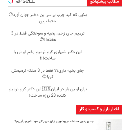
مطالب پیشنهادی
بلایی که کبد چرب بر سر این دختر جوان آورد😓
حتما ببین
ترمیم جای زخم، بخیه و سوختگی فقط در 3
هفته!!😍
این دکتر شیرازی کرم ترمیم زخم ایرانی را
ساخت!!!
جای بخیه داری؟؟ فقط در 3 هفته ترمیمش
کن!😍
برای اولین بار در ایران🇮🇷 این دکتر کرم ترمیم
کننده 23 روزه ساخت!
اخبار بازار و کسب و کار
چطور بدون معامله در بیت‌پین از ارز دیجیتال سود دلاری بگیریم؟