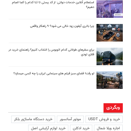
استعلام آنلاین خدمات دولتی: از کد پستی تا ثنا کدام را کجا انجام
دهیم؟
چرا باتری آیفون زود خالی می شود؟ ۹ راهکار واقعی
برای سفرهای طولانی کدام اتوبوس را انتخاب کنیم؟ راهنمای خرید در
فلای تودی
لو رفت! فضای سبز فیلم های سینمایی ایران را چه کسی میسازد؟
وبگردی
خرید و فروش USDT
موتور آسانسور
خرید دستگاه ماساژور بلکر
اجاره ویلا شمال
خرید ادکلن
خرید لوازم آرایشی اصل