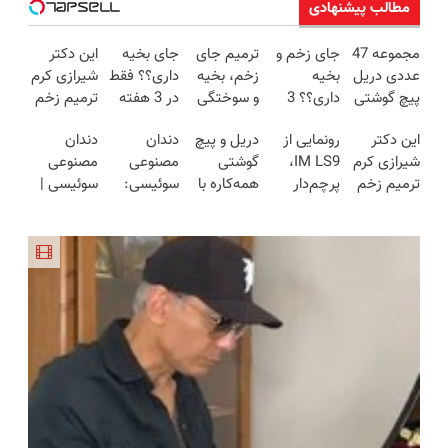
مطالب پیشنهادی
مجموعه 47
جای زخم و
ترمیم جای
جای بخیه
این دکتر
عددی دریل
بخیه
زخم، بخیه
داری؟؟ فقط
شیرازی کرم
پیچ گوشتی
داری؟؟ 3
و سوختگی
در 3 هفته
ترمیم زخم
شارژی
هفته‌ای
فقط در 3
ترمیمش
ایرانی را
این دکتر
رونمایی از
دریل و پیچ
دندان
دندان
(تخفیف به
محوش کن!
هفته!!😍
کن!😍
ساخت!!!
شیرازی کرم
IM LS9،
گوشتی
مصنوعی
مصنوعی
مدت
ترمیم زخم
پرچم‌دار
همه‌کاره با
سوئیسی:
سوئیسی |
محدود)
ایرانی را
فوق‌لوکس
گیربکس
جدیدترین
سبک،
ساخت!!!
EREV وارد
هوشمند ⚙️
فناوری
مقاوم،
بازار ایران
(نصف
اروپا، سبک
طبیعی!
شد
قیمت بازار
و مقاوم |
ویزیت
🔥)
پرداخت
رایگان+پرداخت
قسطی
اقساطی😍