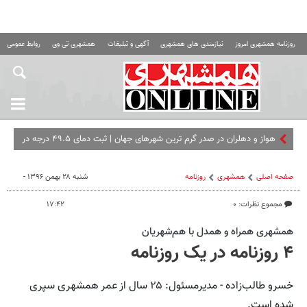
روزنامه همشهری امروز
نیازمندی های همشهری
آگهی و تبلیغات
همشهری تی وی
روابط عمومی ه
هواز و دهلران در صدر گرم‌ ترین شهرهای جهان | ثبت دمای ۴۹.۵ درجه در
جنوب
صفحه اصلی
همشهری
روزنامه
شنبه ۲۸ بهمن ۱۳۹۶ -
مجموع نظرات: ۰
۱۷:۴۲
همشهری همراه و همدل با هم‌­شهریان
۴ روزنامه در یک روزنامه
خسرو طالب‌زاده - مدیرمسئول: ۲۵ سال از عمر همشهری سپری
شده است.