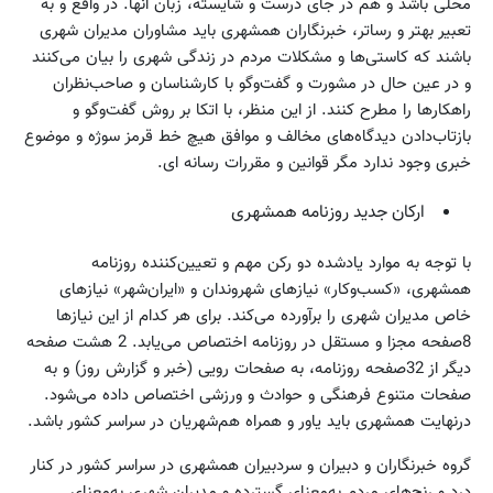
محلی باشد و هم در جای درست و شایسته، زبان آنها. در واقع و به
تعبیر بهتر و رساتر، خبرنگاران همشهری باید مشاوران مدیران شهری
باشند که کاستی‌ها و مشکلات مردم در زندگی شهری را بیان می‌کنند
و در عین حال در مشورت و گفت‌وگو با کارشناسان و صاحب‌نظران
راهکارها را مطرح کنند. از این منظر، با اتکا بر روش گفت‌وگو و
بازتاب‌دادن دیدگاه‌های مخالف و موافق هیچ خط قرمز سوژه و موضوع
خبری وجود ندارد مگر قوانین و مقررات رسانه ای.
ارکان جدید روزنامه همشهری
با توجه به موارد یادشده دو رکن مهم و تعیین‌کننده روزنامه
همشهری، «کسب‌وکار» نیازهای شهروندان و «ایران‌شهر» نیازهای
خاص مدیران شهری را برآورده می‌کند. برای هر کدام از این نیازها
8صفحه مجزا و مستقل در روزنامه اختصاص می‌یابد. 2 هشت صفحه
دیگر از 32صفحه روزنامه، به صفحات رویی (خبر و گزارش روز) و به
صفحات متنوع فرهنگی و حوادث و ورزشی اختصاص داده می‌شود.
درنهایت همشهری باید یاور و همراه هم‌شهریان در سراسر کشور باشد.
گروه خبرنگاران و دبیران و سردبیران همشهری در سراسر کشور در کنار
درد و رنج‌های مردم به‌معنای گسترده و مدیران شهری به‌معنای