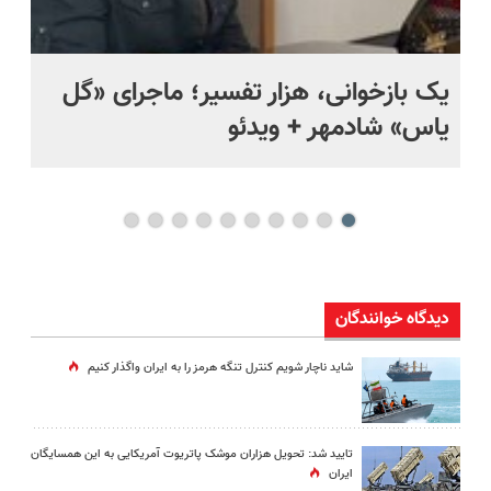
یک بازخوانی، هزار تفسیر؛ ماجرای «گل
ما
یاس» شادمهر + ویدئو
چی
دیدگاه خوانندگان
شاید ناچار شویم کنترل تنگه هرمز را به ایران واگذار کنیم
تایید شد: تحویل هزاران موشک پاتریوت آمریکایی به این همسایگان
ایران