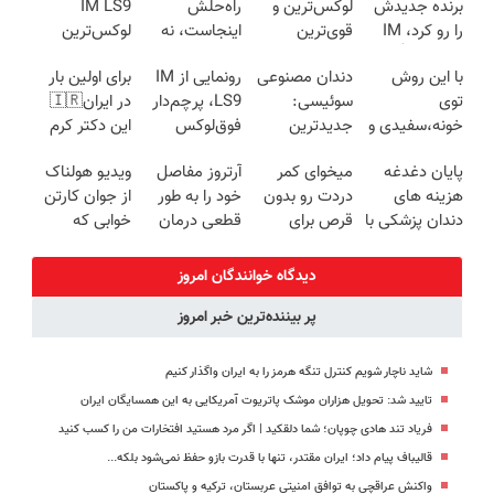
برنده جدیدش
لوکس‌ترین و
راه‌حلش
IM LS9
را رو کرد، IM
قوی‌ترین
اینجاست، نه
لوکس‌ترین
LS9 رسماً وارد
شاسی بلند
توی داروخونه
EREV در ایران
با این روش
دندان مصنوعی
رونمایی از IM
برای اولین بار
بازار ایران شد
EREV در در
توی
سوئیسی:
LS9، پرچم‌دار
در ایران🇮🇷
ایران رونمایی
خونه،سفیدی و
جدیدترین
فوق‌لوکس
این دکتر کرم
شد
زیبایی دندوناتو
فناوری اروپا،
EREV وارد بازار
ترمیم کننده 23
پایان دغدغه
میخوای کمر
آرتروز مفاصل
ویدیو هولناک
برگردون
سبک و مقاوم |
ایران شد
روزه ساخت!
هزینه های
دردت رو بدون
خود را به طور
از جوان کارتن
(40%off)
پرداخت قسطی
دندان پزشکی با
قرص برای
قطعی درمان
خوابی که
پک سفید
همیشه خوب
کنید!
میلیاردر شد.
کننده خانگی
کنی؟
◗پرسش‌نامه◖
آموزش رایگان
دیدگاه خوانندگان امروز
(◂پرسش‌نامه
پر بیننده‌ترین خبر امروز
رو پر کن)
شاید ناچار شویم کنترل تنگه هرمز را به ایران واگذار کنیم
تایید شد: تحویل هزاران موشک پاتریوت آمریکایی به این همسایگان ایران
فریاد تند هادی چوپان؛‌ شما دلقکید | اگر مرد هستید افتخارات من را کسب کنید
قالیباف پیام داد؛ ایران مقتدر، تنها با قدرت بازو حفظ نمی‌شود بلکه...
واکنش عراقچی به توافق امنیتی عربستان، ترکیه و پاکستان