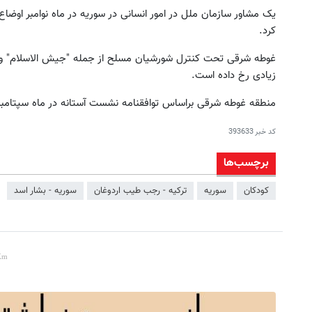
یک مشاور سازمان ملل در امور انسانی در سوریه در ماه نوامبر اوضاع
کرد.
غوطه شرقی تحت کنترل شورشیان مسلح از جمله "جیش الاسلام" و "فی
زیادی رخ داده است.
منطقه غوطه شرقی براساس توافقنامه نشست آستانه در ماه سپتام
کد خبر
393633
برچسب‌ها
کودکان
سوریه
ترکیه - رجب طیب اردوغان
سوریه - بشار اسد