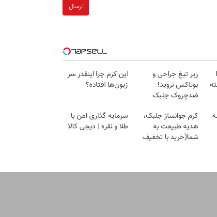
ارسال
زیر تیغ جراحی و
این کرم چرا اینقدر سر
ته
بوتاکس نروید!
زبون‌ها افتاده؟
ضدچروک جلبک
با40%تخفیف
ه
کرم جوانساز جلبک،
سرمایه گذاری امن با
هدیه طبیعت به
طلا و نقره | دیجی کالا
شما(خرید با تخفیف
ف
ویژه)