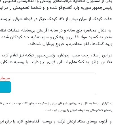
یکی از مشاوران اتحادیه مراقبت‌های پزشکی و امدادرسانی انگلیس 
رئیس‌جمهور سوریه وارد گفت‌وگو شده و او شخصا تصمیمش را در این‌ب
هفت کودک از میان بیش از ۱۳۰ کودک دیگر در غوطه شرقی نیازمند معالجه‌های پزشکی فوری هستند.
به دنبال محاصره پنج ساله و در سایه افرایش بی‌سابقه عملیات نظ
منجر به کمبود مواد غذایی و پزشکی و سوء تغذیه حاد کودکان شده و 
ورود کمک‌ها، لغو محاصره و خروج بیماران شده‌اند.
۱۷۰ تن از آنها به کمک‌های انسانی فوری نیاز دارند، با روسیه همکاری می‌کند.
اندازش نگاه نکن قدرتش درحد هالکه😉
جای این پک تقویت موی جلبک 
پرداخت درب منزل+گارانتی تعویض)
خالیه!45%تخفیف
سرمایه
ثبت سفارش!
خرید محصول
به گزارش ایسنا به نقل از سیریانیوز،
اردوغان پیش از سفر به سودان گفته بود، در تماسی تل
راه‌های کمک‌رسانی به غوطه شرقی را بررسی کرده است.
او افزود، روسای ستاد ارتش ترکیه و روسیه اقدام‌هاي لازم را برای ای