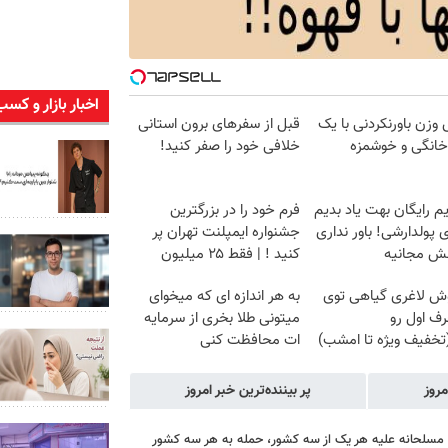
اخبار بازار و کسب
زن باورنکردنی با یک
قبل از سفرهای برون استانی
انگی و خوشمزه
خلافی خود را صفر کنید!
م رایگان بهت یاد بدیم
فرم خود را در بزرگترین
پولدارشی! باور نداری
جشنواره ایمپلنت تهران پر
نش مجانیه
کنید ! | فقط ۲۵ میلیون
وش لاغری گیاهی توی
به هر اندازه ای که میخوای
رف اول رو
میتونی طلا بخری از سرمایه
تخفیف ویژه تا امشب)
ات محافظت کنی
مروز
پر بیننده‌ترین خبر امروز
ه مسلحانه علیه هر یک از سه کشور، حمله به هر سه کشور