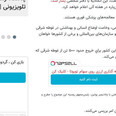
گفت، این اتحادیه با دفتر شخصی
بشار اسد
،
تلویزیونی |
اره در هفته آتی اعلام خواهد کرد.
امی، وخامت اوضاع انسانی و بهداشتی در غوطه شرقی
سازمان‌های بین‌المللی و برخی از کشورها خواهان
در این راستا، رجب طیب اردوغان، رئیس‌جمهور ترکیه نیز اعلام کرد، این کشور براي خروج حدود ۵۰۰ تن از غوطه شرقی که
توی حمومت
🔥 گوشی موبایل نوکیا مدل nokia 105
بازی کن ، گردون
رجیستر شده 🔥
 گذاری ارزی روی سهام تویوتا - کلیک کن
سفارش بده!
ثبت نام کنید
فنی با ولادیمیر پوتین، رئیس‌جمهور روسیه این موضوع را مطرح و
ن امر بررسی می‌کنند.