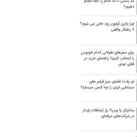
کد پستی تا ثنا کدام را کجا انجام
دهیم؟
چرا باتری آیفون زود خالی می شود؟
۹ راهکار واقعی
برای سفرهای طولانی کدام اتوبوس
را انتخاب کنیم؟ راهنمای خرید در
فلای تودی
لو رفت! فضای سبز فیلم های
سینمایی ایران را چه کسی میسازد؟
سانترال یا ویپ؟ راز ارتباطات پایدار
در شرکت‌های حرفه‌ای