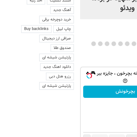
استند تسلیت
اخذ رتبه
 ویدئو
آهنگ جدید
خرید دوچرخه برقی
چاپ لیبل
Buy backlinks
صرافی ارز دیجیتال
صندوق طلا
پارتیشن شیشه ای
دانلود اهنگ جدید
ه بچرخون ، جایزه ببر 🎮🔥
رزرو هتل دبی
😍
پارتیشن شیشه ای
بچرخونش