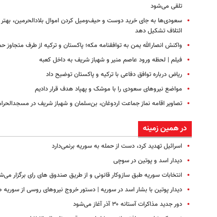
تلقی می‌شود
سعودی‌ها به جای خرید دوست و حیف‌ومیل کردن اموال بلادالحرمین، بهتر 
ائتلاف تشکیل دهد
واکنش انصارالله یمن به توافقنامه مکه؛ پاکستان و ترکیه از طرف متجاوز حم
فیلم | لحظه ورود عاصم منیر و شهباز شریف به داخل کعبه
ریاض درباره توافق دفاعی با ترکیه و پاکستان توضیح داد
مواضع نیروهای سعودی را با موشک و پهپاد هدف قرار دادیم
تصاویر اقامه نماز جماعت اردوغان، بن‌سلمان و شهباز شریف در مسجدالحرام
در همین زمینه
اسرائیل تهدید کرد، دست از حمله به سوریه برنمی‌دارد
دیدار اسد و پوتین در سوچی
انتخابات سوریه طبق سازوکار قانونی و از طریق صندوق های رای برگزار می‌ش
دیدار پوتین با بشار اسد در سوریه | دستور خروج نیروهای روسی از سوریه 
دور جدید مذاکرات آستانه ۳۰ آذر آغاز می‌شود