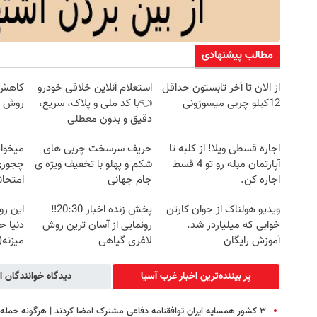
مطالب پیشنهادی
از الان تا آخر تابستون حداقل
استعلام آنلاین خلافی خودرو
کاهش و
12کیلو چربی میسوزونی
👈با کد ملی و پلاک، سریع،
روش خ
دقیق و بدون معطلی
اجاره‌ قسطی ویلا! از کلبه تا
حریف سرسخت چربی های
میخوای
آپارتمان مبله رو تو 4 قسط
شکم و پهلو با تخفیف ویژه ی
چجوری 
اجاره کن.
جام جهانی
امتحا
ویدیو هولناک از جوان کارتن
پخش زنده اخبار 20:30‼️
این ر
خوابی که میلیاردر شد.
رونمایی از آسان ترین روش
دنیا ح
آموزش رایگان
لاغری گیاهی
میزنه(
پر بیننده‌ترین اخبار غرب آسیا
دیدگاه خوانندگان ا
۳ کشور همسایه ایران توافقنامه دفاعی مشترک امضا کردند | هرگونه حمل