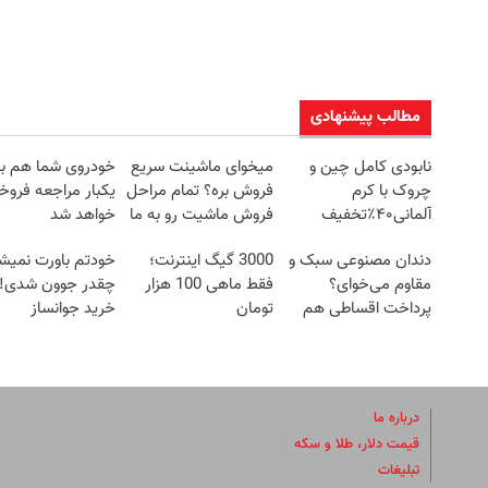
مطالب پیشنهادی
نابودی کامل چین و
میخوای ماشینت سریع
خودروی شما هم با
چروک با کرم
فروش بره؟ تمام مراحل
یکبار مراجعه فروخ
آلمانی۴۰٪تخفیف
فروش ماشیت رو به ما
خواهد شد
بسپر
دندان مصنوعی سبک و
3000 گیگ اینترنت؛
خودتم باورت نمیش
مقاوم می‌خوای؟
فقط ماهی 100 هزار
چقدر جوون شدی!
پرداخت اقساطی هم
تومان
خرید جوانساز
داریم!😍 | 📍تهران
اسپیرولینا با تخفی
ویژه
درباره ما
قیمت دلار، طلا و سکه
تبلیغات