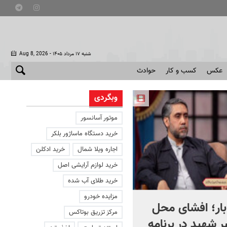
- شنبه ۱۷ مرداد ۱۴۰۵
Aug 8, 2026
عکس
کسب و کار
حوادث
وبگردی
موتور آسانسور
خرید دستگاه ماساژور بلکر
اجاره ویلا شمال
خرید ادکلن
خرید لوازم آرایشی اصل
خرید طلای آب شده
مزایده خودرو
بار؛ افشای محل
پیام ویدئویی رزمندگان نیرو
مرکز تزریق بوتاکس
بر شهید در برنامه
زمینی سپاه برای مردم ایران