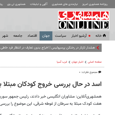
روزنامه همشهری امروز
نیازمندی های همشهری
آگهی و تبلیغات
همشهری تی وی
رو
خانه
آرشیو اخبار
سياست
جهان
اقتصاد
جامعه
شهر
هشدار تارتار در رختکن پرسپولیس | اخراج بدون تعارف در انتظار فرد خاطی
صفحه اصلی
اخبار جهان
غرب آسیا
مجموع نظرات: ۰
اسد در حال بررسی خروج کودکان مبتلا 
همشهری‌آنلاین: مشاوران انگلیسی خبر دادند، رئیس جمهور سوریه
هفت کودک مبتلا به سرطان از غوطه شرقی، این موضوع را بررسی 