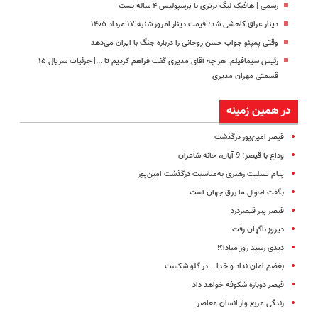
رسمی | هافبک لیگ برتری با پرسپولیس ۴ ساله بست
دینار عراق کاهشی شد؛ قیمت دینار امروز شنبه ۱۷ مرداد ۱۴۰۵
وقتی پمپئو جواب حسن روحانی را درباره جنگ با ایران می‌دهد
رئیس سیمافیلم: هر چه آقای مدیری گفت فراهم کردیم تا ...| جزئیات سریال ۱۵
قسمتی مهران مدیری
در همین زمینه
قیصر امین‌پور درگذشت
وداع با قیصر؛ 9 آبان، خانه شاعران
پیام تسلیت رهبری به‌مناسبت درگذشت امین‌پور
بگفت احوال ما برق جهان است
قیصر پیر قیصردرد
دیروز ناگهان رفت
دیدی رسید روز مبادا؟!
بغضم امان نداد و خدا... در گلو شکست
قیصر دوباره شکوفه خواهد داد
زندگی مربع وار انسان معاصر