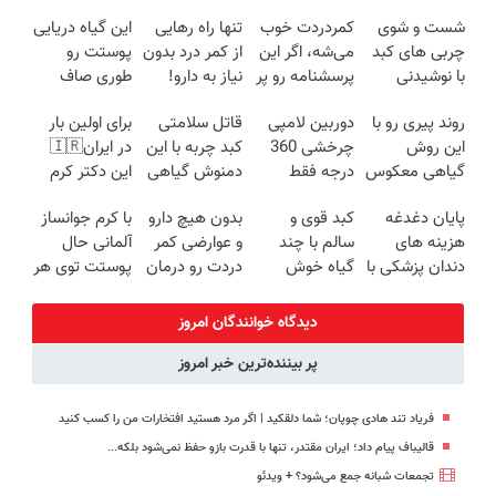
شست و شوی
کمردردت خوب
تنها راه رهایی
این گیاه دریایی
چربی های کبد
می‌شه، اگر این
از کمر درد بدون
پوستت رو
با نوشیدنی
پرسشنامه رو پر
نیاز به دارو!
طوری صاف
گیاهی(55%تخفیف)
کنی!!
(◂پرسش‌نامه)
میکنه انگار
روند پیری رو با
دوربین لامپی
قاتل سلامتی
برای اولین بار
20سال جوون
این روش
چرخشی 360
کبد چربه با این
در ایران🇮🇷
شدی🔥
گیاهی معکوس
درجه فقط
دمنوش گیاهی
این دکتر کرم
کن
امروز حراج شد
کبدتو بیمه کن
ترمیم کننده 23
پایان دغدغه
کبد قوی و
بدون هیچ دارو
با کرم جوانساز
🔥 پرداخت
روزه ساخت!
هزینه های
سالم با چند
و عوارضی کمر
آلمانی حال
درب منزل
دندان پزشکی با
گیاه خوش
دردت رو درمان
پوستت توی هر
پک سفید
طعم
کن!
فصلی
کننده خانگی
(پرسش‌نامه)
خوبه۴۵٪تخفیف
دیدگاه خوانندگان امروز
پر بیننده‌ترین خبر امروز
فریاد تند هادی چوپان؛‌ شما دلقکید | اگر مرد هستید افتخارات من را کسب کنید
قالیباف پیام داد؛ ایران مقتدر، تنها با قدرت بازو حفظ نمی‌شود بلکه...
تجمعات شبانه جمع می‌شود؟ + ویدئو