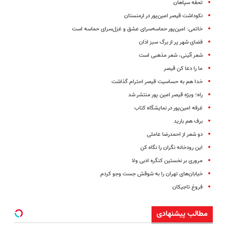
تحفه سپاهان
نکوداشت قیصر امین‌پور در ارمنستان
خاتمی: امین‌پور حماسه‌سرای عشق و غزل‌سرای حماسه است
فضای شهر پر از برگ‌ سبز اذان
شعر آئینی، شعر مذهبی است
ما را دعا کن قیصر
خدا هم به حساسیت قیصر احترام گذاشت
راه؛ ویژه قیصر امین پور منتشر شد
غرفه امین‌پور در نمایشگاه کتاب
برف هم بارید
دو شعر از احمدرضا عاملی
این رودخانه نگران را نگاه کن
مروری بر نخستین کنگره ادبی ولا
خیابان‌های تهران را به شوقش جست‌ وجو کردم
فروغ تاجیکان
مطالب پیشنهادی