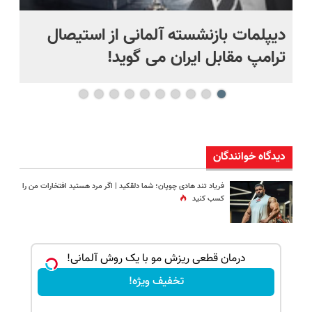
دیپلمات بازنشسته آلمانی از استیصال
بع
ترامپ مقابل ایران می گوید!
ها
دیدگاه خوانندگان
فریاد تند هادی چوپان؛‌ شما دلقکید | اگر مرد هستید افتخارات من را
کسب کنید
بک!
درمان قطعی ریزش مو با یک روش آلمانی!
تخفیف ویژه!