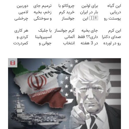
این گیاه
برای اولین
چروکاتو با
ترمیم جای
دوربین
دریایی
بار در ایران
خرید کرم
زخم، بخیه
لامپی
پوستت رو
🇮🇷 این
جوانساز
و سوختگی
چرخشی
طوری صاف
دکتر کرم
اسپیرولینا
فقط در 3
360 درجه
این کرم
جای بخیه
کرم جوانساز
با جلبک
هر کاری
میکنه
ترمیم کننده
خاک
هفته!!😍
فقط امروز
صدای دکترا
داری؟؟ فقط
آلمانی
اسپیرولینا
کردی و
انگار20سال
23 روزه
یکسان کن!
حراج شد🔥
رو در اورده
در 3 هفته
انتخاب
جوانی و
کمردردت
جوون شدی
ساخت!
کلیک جهت
پرداخت
😳 چون
ترمیمش
ستاره ها!
شادابی
درمان نشد؟
🔥لینک
خرید
درب منزل
دیگه نیازی
کن!😍
خرید با
پوستت
پر کردن
خرید
نداری
تخفیف
تضمینه50%تخفیف
پرسشنامه و
بوتاکس
دریافت راه
کنی!!!
حل