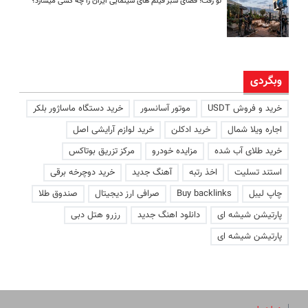
لو رفت! فضای سبز فیلم های سینمایی ایران را چه کسی میسازد؟
وبگردی
خرید و فروش USDT
موتور آسانسور
خرید دستگاه ماساژور بلکر
اجاره ویلا شمال
خرید ادکلن
خرید لوازم آرایشی اصل
خرید طلای آب شده
مزایده خودرو
مرکز تزریق بوتاکس
استند تسلیت
اخذ رتبه
آهنگ جدید
خرید دوچرخه برقی
چاپ لیبل
Buy backlinks
صرافی ارز دیجیتال
صندوق طلا
پارتیشن شیشه ای
دانلود اهنگ جدید
رزرو هتل دبی
پارتیشن شیشه ای