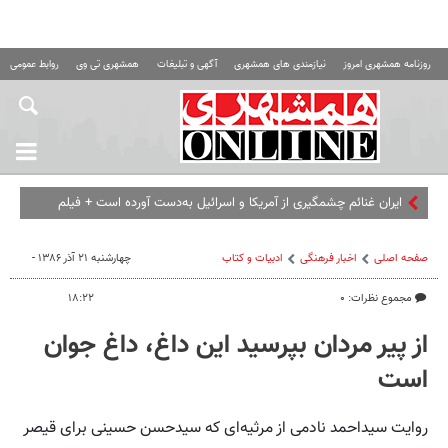
روزنامه همشهری امروز
نیازمندی های همشهری
آگهی و تبلیغات
همشهری تی وی
روابط عمومی ه
ایران غنائم چشمگیری از آمریکا و اسرائیل به‌دست آورده است + فیلم
صفحه اصلی
اخبار فرهنگی
ادبیات و کتاب
چهارشنبه ۲۱ آذر ۱۳۸۶ -
مجموع نظرات: ۰
۱۸:۲۲
از پیر مردان بپرسید این داغ، داغ جوان
است
روایت سیداحمد نادمی از مرثیه‌ای که سیدحسن حسینی برای قیصر