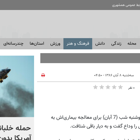
ابط عمومی همشهری
محله
زندگی
دانش
فرهنگ و هنر
ورزش
استان‌ها
چندرسانه‌ای
سه‌شنبه ۸ آبان ۱۳۸۶ - ۰۴:۵۰
۰ نفر
همشهری آنلاین: دکتر قیصر امین پور شاعر و ادب پژوه نامی که دوشنبه شب (7 آبان) برای معالجه بیماری‌اش به
استقبال از اردوغان در
حمله خلبانا
را وداع گفت و به دیار باقی شتافت.
عربستان + فیلم