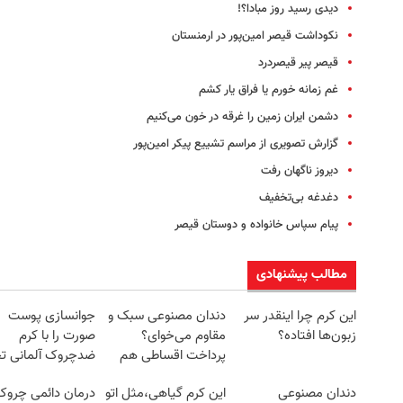
دیدی رسید روز مبادا؟!
نکوداشت قیصر امین‌پور در ارمنستان
قیصر پیر قیصردرد
غم زمانه خورم یا فراق یار کشم
دشمن ایران زمین را غرقه در خون می‌کنیم
گزارش تصویری از مراسم تشییع پیکر امین‌پور
دیروز ناگهان رفت
دغدغه بی‌تخفیف
پیام سپاس خانواده و دوستان قیصر
مطالب پیشنهادی
این کرم چرا اینقدر سر
دندان مصنوعی سبک و
جوانسازی پوست
زبون‌ها افتاده؟
مقاوم می‌خوای؟
صورت را با کرم
پرداخت اقساطی هم
ضدچروک آلمانی تج
داریم!😍 | 📍تهران
کنید!
دندان مصنوعی
این کرم گیاهی،مثل اتو
درمان دائمی چروک