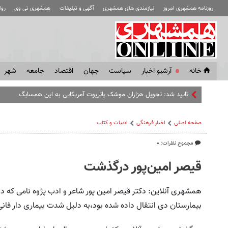
روزنامه همشهری امروز
نیازمندی های همشهری
آگهی و تبلیغات
همشهری تی وی
رو
خانه
آرشیو اخبار
سياست
جهان
اقتصاد
جامعه
شهر
تایید شد: تحویل هزاران موشک پاتریوت آمریکایی به این همسایگان ایران
صفحه اصلی
اخبار فرهنگی
ادبیات و کتاب
مجموع نظرات: ۰
قیصر امین‌پور درگذشت
بیمارستان دی انتقال داده شده بود،به دلیل شدت بیماری دار فانی 