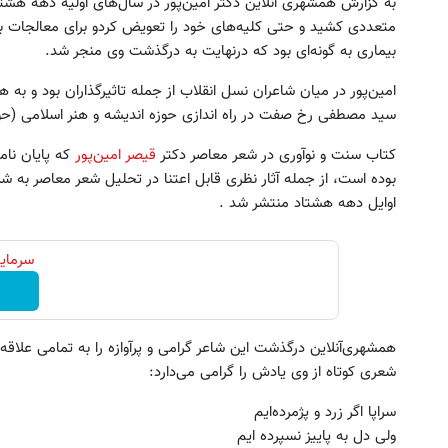
به گزارش همشهری آنلاین دکتر امین‌پور در سال‌های اولیه دهه هش
متعددی کشید و حتی کلیه‌های خود را تعویض کردو برای معالجات بیشت
بیماری به گونه‌ای بود که درنهایت به درگذشت وی منجر شد.
امین‌پور در میان شاعران نسل انقلاب از جمله تاثیرگذاران بود و به 
سید مصطفی رخ صفت در راه اندازی حوزه اندیشه و هنر اسلامی (حو
کتاب سنت و نوآوری در شعر معاصر دکتر
قیصر امین‌پور
که پایان نام
فروشگاهت از اینجا شروع می‌شه، برای
جای این پک تقویت موی جلبک 
بوده است، از جمله آثار نظری قابل اعتنا در تحلیل شعر معاصر به ش
درآمد بیشتر، آماده‌ای؟
خالیه!45%تخفیف
اوایل دهه هشتاد منتشر شد .
فروشنده شو
خرید محصول
سرمایه
همشهری‌آنلاین درگذشت این شاعر گرامی و پرآوازه را به تمامی علاقه
شعری کوتاه از وی یادش را گرامی می‌دارد:
سراپا اگر زرد و پژمرده‌ایم
ولی دل به پاییز نسپرده ایم