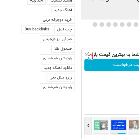
استند تسلیت
اخذ رتبه
آهنگ جدید
خرید دوچرخه برقی
چاپ لیبل
Buy backlinks
صرافی ارز دیجیتال
صندوق طلا
ا به بهترین قیمت بازار ✅
پارتیشن شیشه ای
بت درخواست
دانلود اهنگ جدید
رزرو هتل دبی
پارتیشن شیشه ای
›