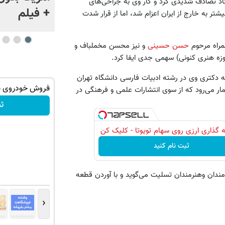
تاد تصادف شدیدی کرد و کار وی به جراحی‌های
+ فیلم
ر به خارج از ایران اعزام شد، اما از قرار شدت
همراه مرحوم
حسن حسینی
و نیز محسن مخملباف و
زه هنری کنونی) سهمی جدی ایفا کرد.
ه دکتری وی در رشته ادبیات فارسی دانشگاه تهران
توی حمومت
بازدید آنلاین‌شاپت رو زیاد کن، بازدید بالاتر =
فروش خودروی شم
مار می‌رود که از سوی انتشارات علمی و فرهنگی در
درآمد بیشتر
ث
فروشنده شو
 گذاری ارزی روی سهام تویوتا - کلیک کن
ثبت نام کنید
‌مندان وهنرمندان تسلیت می‌گوید و با آوردن قطعه
‹