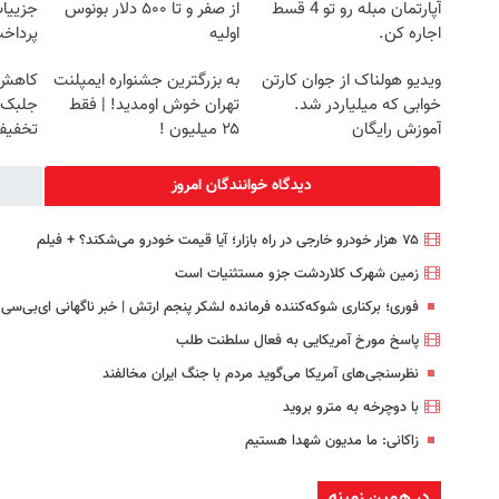
آپارتمان مبله رو تو 4 قسط
از صفر و تا ۵۰۰ دلار بونوس
جزییات
اجاره کن.
اولیه
پرداخ
ویدیو هولناک از جوان کارتن
به بزرگترین جشنواره ایمپلنت
کاهش و
خوابی که میلیاردر شد.
تهران خوش اومدید! | فقط
آموزش رایگان
۲۵ میلیون !
تخفی
دیدگاه خوانندگان امروز
۷۵ هزار خودرو خارجی در راه بازار؛ آیا قیمت خودرو می‌شکند؟ + فیلم
زمین شهرک کلاردشت جزو مستثنیات است
فوری؛ برکناری شوکه‌کننده فرمانده لشکر پنجم ارتش | خبر ناگهانی ای‌بی‌سی
پاسخ مورخ آمریکایی به فعال سلطنت طلب
نظرسنجی‌های آمریکا می‌گوید مردم با جنگ ایران مخالفند
با دوچرخه به مترو بروید
زاکانی: ما مدیون شهدا هستیم
در همین زمینه