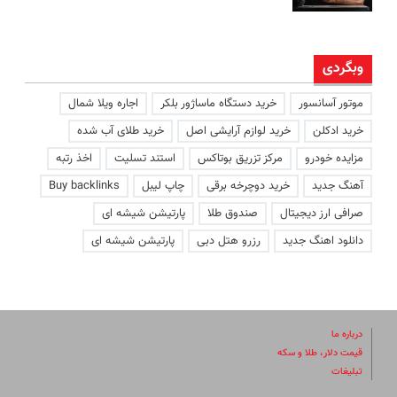
وبگردی
موتور آسانسور
خرید دستگاه ماساژور بلکر
اجاره ویلا شمال
خرید ادکلن
خرید لوازم آرایشی اصل
خرید طلای آب شده
مزایده خودرو
مرکز تزریق بوتاکس
استند تسلیت
اخذ رتبه
آهنگ جدید
خرید دوچرخه برقی
چاپ لیبل
Buy backlinks
صرافی ارز دیجیتال
صندوق طلا
پارتیشن شیشه ای
دانلود اهنگ جدید
رزرو هتل دبی
پارتیشن شیشه ای
درباره ما
قیمت دلار، طلا و سکه
تبلیغات