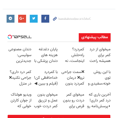
مطالب پیشنهادی
میخوای از درد
کمردرد؟
پایان دغدغه
دندان مصنوعی
کمر برای
راه‌حلش
هزینه های
سوئیسی:
همیشه راحت
اینجاست، نه
دندان پزشکی با
جدیدترین
شی؟ 👈
توی داروخونه
پک سفید
فناوری اروپا،
با این روش
❌سمت جراحی
با کمردرد
کمر درد داری؟
پرسش‌نامه رو
کننده خانگی
سبک و مقاوم |
توی
نرو❌ درمان
خداحافظی کن!
جراحی نکنید❌
پر کن
پرداخت قسطی
خونه،سفیدی و
کمردرد بدون
(فیلم و ببین ◀
در منزل
زیبایی دندوناتو
قرص و دارو
پرسش‌نامه رو
درمانش کن
آخرین باری که
میخوای کمر
میخوای بدون
ویدیو هولناک
برگردون
پرکن)
(◂پرسش‌نامه)
درد کمر داری!
دردت رو بدون
عمل و تزریق
از جوان کارتن
(40%off)
◗پرسش‌نامه رو
قرص برای
کمر دردت خوب
خوابی که
پر کن◖
همیشه خوب
شه؟
میلیاردر شد.
کنی؟
◂پرسش‌نامه رو
آموزش رایگان