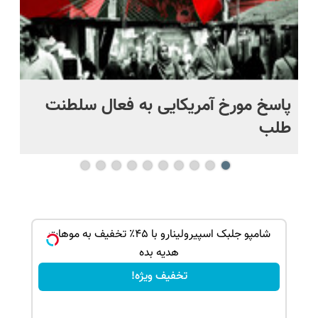
پاسخ مورخ آمریکایی به فعال سلطنت
با
طلب
ه...
شامپو جلبک اسپیرولینارو با ۴۵٪ تخفیف به موهات
هدیه بده
تخفیف ویژه!