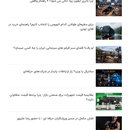
چرا باتری آیفون زود خالی می شود؟ ۹ راهکار واقعی
برای سفرهای طولانی کدام اتوبوس را انتخاب کنیم؟ راهنمای خرید در
فلای تودی
لو رفت! فضای سبز فیلم های سینمایی ایران را چه کسی میسازد؟
سانترال یا ویپ؟ راز ارتباطات پایدار در شرکت‌های حرفه‌ای
مقایسه قیمت تجهیزات برق صنعتی بازار؛ چرا برندها قیمت متفاوتی
دارند؟
نقش مکمل در مسیر ورزشکاران حرفه ای ؛ با حضور رضا علیپور