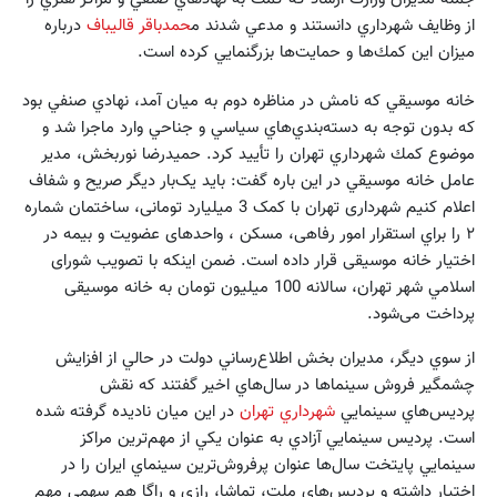
از وظايف شهرداري دانستند و مدعي شدند م
حمدباقر قاليباف
درباره
ميزان اين كمك‌ها و حمايت‌ها بزرگنمايي كرده است.
خانه موسيقي كه نامش در مناظره دوم به ميان آمد، نهادي صنفي بود
كه بدون توجه به دسته‌بندي‌هاي سياسي و جناحي وارد ماجرا شد و
موضوع كمك شهرداري تهران را تأييد كرد. حميدرضا نوربخش، مدير
عامل خانه موسيقي در اين باره گفت: باید یک‌بار دیگر صريح و شفاف
اعلام کنیم شهرداری تهران با کمک 3 میلیارد تومانی، ساختمان شماره
۲ را براي استقرار امور رفاهی، مسکن ، واحدهای عضویت و بیمه در
اختیار خانه موسیقی قرار داده است. ضمن اينكه با تصویب شورای
اسلامي شهر تهران، سالانه 100 میلیون تومان به خانه موسیقی
پرداخت می‌شود.
از سوي ديگر، مديران بخش اطلاع‌رساني دولت در حالي از افزايش
چشمگير فروش سينماها در سال‌هاي اخير گفتند كه نقش
پرديس‌هاي سينمايي
شهرداري تهران
در اين ميان ناديده گرفته شده
است. پرديس سينمايي آزادي به عنوان يكي از مهم‌ترين مراكز
سينمايي پايتخت سال‌ها عنوان پرفروش‌ترين سينماي ايران را در
اختيار داشته و پرديس‌هاي ملت، تماشا، رازي و راگا هم سهمي مهم