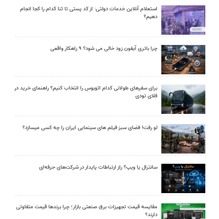
استعلام آنلاین خدمات دولتی: از کد پستی تا ثنا کدام را کجا انجام
دهیم؟
چرا باتری آیفون زود خالی می شود؟ ۹ راهکار واقعی
برای سفرهای طولانی کدام اتوبوس را انتخاب کنیم؟ راهنمای خرید در
فلای تودی
لو رفت! فضای سبز فیلم های سینمایی ایران را چه کسی میسازد؟
سانترال یا ویپ؟ راز ارتباطات پایدار در شرکت‌های حرفه‌ای
مقایسه قیمت تجهیزات برق صنعتی بازار؛ چرا برندها قیمت متفاوتی
دارند؟