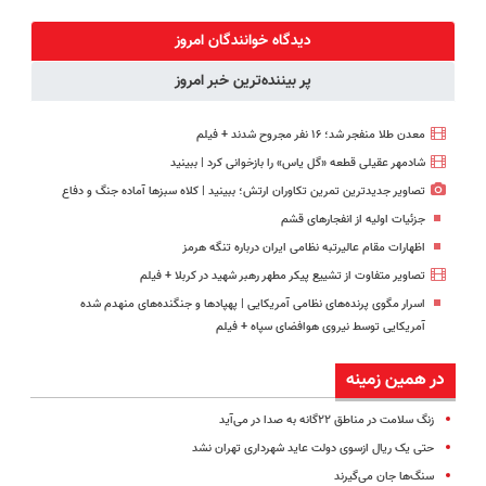
دندان40%تخفیف)
طبیعی! ویزیت
کنید!
میلیاردر شد.
رایگان+پرداخت
◗پرسش‌نامه◖
آموزش رایگان
دیدگاه خوانندگان امروز
اقساطی😍
پر بیننده‌ترین خبر امروز
معدن طلا منفجر شد؛ ۱۶ نفر مجروح شدند + فیلم
شادمهر عقیلی قطعه «گل یاس» را بازخوانی کرد | ببینید
تصاویر جدیدترین تمرین تکاوران ارتش؛ ببینید | کلاه سبزها آماده جنگ و دفاع
جزئیات اولیه از انفجارهای قشم
اظهارات مقام عالیرتبه نظامی ایران درباره تنگه هرمز
تصاویر متفاوت از تشییع پیکر مطهر رهبر شهید در کربلا + فیلم
اسرار مگوی پرنده‌های نظامی آمریکایی | پهپادها و جنگنده‌های منهدم شده
آمریکایی توسط نیروی هوافضای سپاه + فیلم
در همین زمینه
زنگ سلامت در مناطق ۲۲گانه به صدا در می‌آید
‌حتی یک ریال ازسوی دولت عاید شهرداری تهران نشد
سنگ‌ها جان می‌گیرند