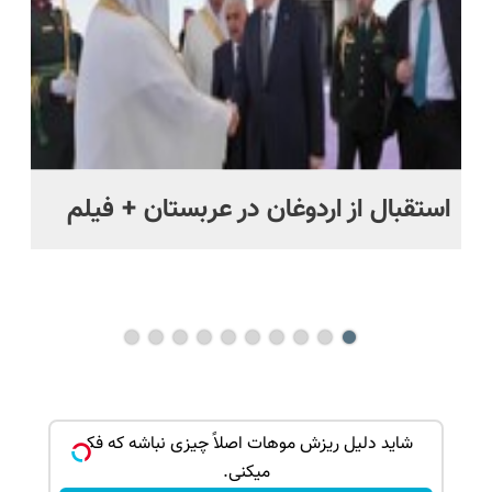
استقبال از اردوغان در عربستان + فیلم
شا
باز
ک جهت
شاید دلیل ریزش موهات اصلاً چیزی نباشه که فکر
میکنی.