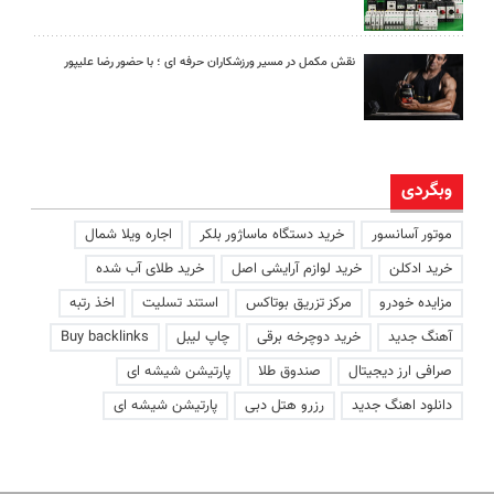
نقش مکمل در مسیر ورزشکاران حرفه ای ؛ با حضور رضا علیپور
وبگردی
موتور آسانسور
خرید دستگاه ماساژور بلکر
اجاره ویلا شمال
خرید ادکلن
خرید لوازم آرایشی اصل
خرید طلای آب شده
مزایده خودرو
مرکز تزریق بوتاکس
استند تسلیت
اخذ رتبه
آهنگ جدید
خرید دوچرخه برقی
چاپ لیبل
Buy backlinks
صرافی ارز دیجیتال
صندوق طلا
پارتیشن شیشه ای
دانلود اهنگ جدید
رزرو هتل دبی
پارتیشن شیشه ای