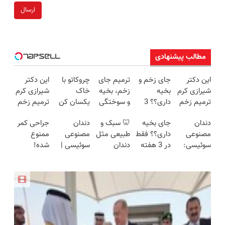
ارسال
مطالب پیشنهادی
این دکتر
جای زخم و
ترمیم جای
چروکاتو با
این دکتر
شیرازی کرم
بخیه
زخم، بخیه
خاک
شیرازی کرم
ترمیم زخم
داری؟؟ 3
و سوختگی
یکسان کن
ترمیم زخم
ایرانی را
هفته‌ای
فقط در 3
(روش
ایرانی را
دندان
جای بخیه
🦷 سبک و
دندان
جراحی کمر
ساخت!!!
محوش کن!
هفته!!😍
خانگی+آسان+به
ساخت!!!
مصنوعی
داری؟؟ فقط
طبیعی مثل
مصنوعی
ممنوع
صرفه)
سوئیسی:
در 3 هفته
دندان
سوئیسی |
شده!
جدیدترین
ترمیمش
خودت!
سبک،
میخوای
فناوری
کن!😍
نصب آسان
مقاوم،
کمرت رو در
اروپا، سبک
و پرداخت
طبیعی!
منزل درمان
و مقاوم |
اقساطی 💳
ویزیت
کنی؟
پرداخت
📍 تهران
رایگان+پرداخت
((پرسش‌نامه))
قسطی
اقساطی😍