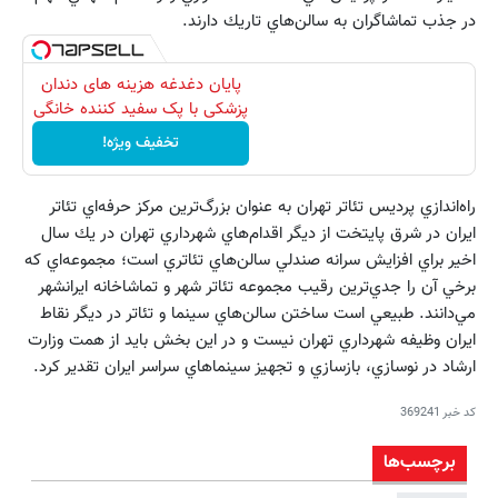
در جذب تماشاگران به سالن‌هاي تاريك دارند.
پایان دغدغه هزینه های دندان
پزشکی با پک سفید کننده خانگی
تخفیف ویژه!
راه‌اندازي پرديس تئاتر تهران به عنوان بزرگ‌ترين مركز حرفه‌اي تئاتر
ايران در شرق پايتخت از ديگر اقدام‌هاي شهرداري تهران در يك سال
اخير براي افزايش سرانه صندلي سالن‌هاي تئاتري است؛ مجموعه‌اي كه
برخي آن را جدي‌ترين رقيب مجموعه تئاتر شهر و تماشاخانه ايرانشهر
مي‌دانند. طبيعي است ساختن سالن‌هاي سينما و تئاتر در ديگر نقاط
ايران وظيفه شهرداري تهران نيست و در اين بخش بايد از همت وزارت
ارشاد در نوسازي، بازسازي و تجهيز سينماهاي سراسر ايران تقدير كرد.
کد خبر
369241
برچسب‌ها