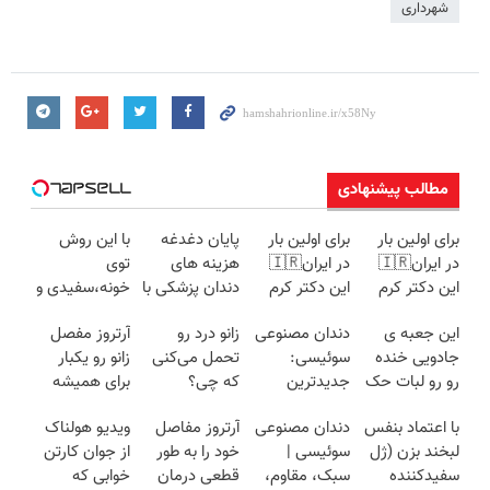
شهرداری
مطالب پیشنهادی
برای اولین بار
برای اولین بار
پایان دغدغه
با این روش
در ایران🇮🇷
در ایران🇮🇷
هزینه های
توی
این دکتر کرم
این دکتر کرم
دندان پزشکی با
خونه،سفیدی و
ترمیم کننده 23
ترمیم کننده 23
پک سفید
زیبایی دندوناتو
این جعبه ی
دندان مصنوعی
زانو درد رو
آرتروز مفصل
روزه ساخت!
روزه ساخت!
کننده خانگی
برگردون
جادویی خنده
سوئیسی:
تحمل می‌کنی
زانو رو یکبار
(40%off)
رو رو لبات حک
جدیدترین
که چی؟
برای همیشه
میکنه
فناوری اروپا،
راه‌حلش
درمان کن!
با اعتماد بنفس
دندان مصنوعی
آرتروز مفاصل
ویدیو هولناک
خرید40%تخفیف
سبک و مقاوم |
همین‌جاست!
◗پرسش‌نامه◖
لبخند بزن (ژل
سوئیسی |
خود را به طور
از جوان کارتن
پرداخت قسطی
سفیدکننده
سبک، مقاوم،
قطعی درمان
خوابی که