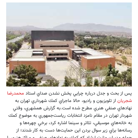
پس از بحث و جدل درباره چرايي پخش نشدن صداي استاد
محمدرضا
شجريان
از تلويزيون و راديو، حالا ماجراي كمك شهرداري تهران به
نهادهاي صنفي هنري مطرح شده است.به گزارش همشهري، وقتي
شهردار تهران در مقام نامزد انتخابات رياست‌جمهوري به موضوع كمك
به خانه‌هاي موسيقي، تئاتر و سينما اشاره كرد، برخي چهره‌ها و
رسانه‌ها براي زير سوال بردن اين حمايت‌ها دست به كار شدند؛ از
جمله مديران وزارت ارشاد كه كمك به نهادهاي صنفي و مراكز هنري را