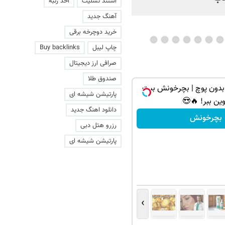
استند تسلیت
اخذ رتبه
آهنگ جدید
خرید دوچرخه برقی
چاپ لیبل
Buy backlinks
صرافی ارز دیجیتال
صندوق طلا
بدون پوچ | بچرخونش بیت
پارتیشن شیشه ای
ین ببر! 🔥😍
دانلود اهنگ جدید
بچرخونش
رزرو هتل دبی
پارتیشن شیشه ای
›