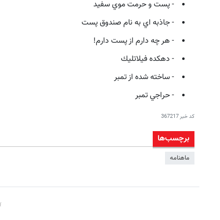
- پست و حرمت موي سفيد
- جاذبه اي به نام صندوق پست
- هر چه دارم از پست دارم!
- دهكده فيلاتليك
- ساخته شده از تمبر
- حراجي تمبر
کد خبر
367217
برچسب‌ها
ماهنامه