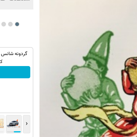
توی حمومت
برای اولین بار در ایران🇮🇷 این دکتر کرم
گردونه شانس 
ترمیم کننده 23 روزه ساخت!
کو
کلیک کن!
‹