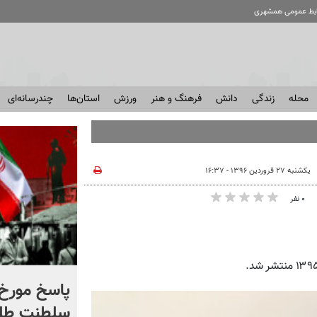
ابط عمومی همشهری
محله
زندگی
دانش
فرهنگ و هنر
ورزش
استان‌ها
چندرسانه‌ای
یکشنبه ۲۷ فروردین ۱۳۹۶ - ۱۶:۳۷
۰ نفر
شادمهر عقیلی قطعه «گل
پاسخ مورخ 
یاس» را بازخوانی کرد | ببینید
سلطنت طل