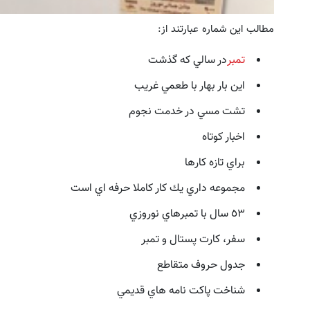
مطالب اين شماره عبارتند از:
تمبر
در سالي كه گذشت
اين بار بهار با طعمي غريب
تشت مسي در خدمت نجوم
اخبار كوتاه
براي تازه كارها
مجموعه داري يك كار كاملا حرفه اي است
٥٣ سال با تمبرهاي نوروزي
سفر، كارت پستال و تمبر
جدول حروف متقاطع
شناخت پاكت نامه هاي قديمي