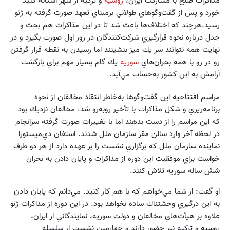
مذاكرات صلح با مشاركت ايران،
روسيه
و تركيه از شهر آستانه كليد
خورد و پس از گفت‌وگوهاي طولاني برمبناي تعهد صورت گرفته به ژنو
رسيد.هرچند كه اختلاف‌ها باعث شد تا در اين مذاكرات هم بحث و
جدل درباره نحوه قرار‌گيري شركت‌كنندگان در روز اول صورت بگيرد و در
نهايت همه نتوانند سر يك ميز بنشينند اما رسيدن به نقطه قرار گرفتن
رو در رو با همه بحران‌هاي
سوريه
يك گام بسيار مهم براي بازگشت
آرامش به اين كشور به‌حساب مي‌آيد.
مراسم افتتاحيه اين گفت‌وگوها به‌خاطر انتقاد مخالفان از نحوه
برنامه‌ريزي و شكل مذاكرات با تأخير روبه‌رو شد. مخالفان نزديك بود
كه اين مراسم را از دست بدهند اما با تغييرات صورت گرفته سرانجام
در لحظه آخر وارد سالن مقر سازمان ملل شدند. استفان دي‌ميستورا
نماينده سازمان ملل كه برگزاري نشست را بر عهده دارد از هر دو طرف
خواست براي موفقيت اين دوره از مذاكرات و پايان دادن به بحران
شش ساله سوريه تلاش كنند.
او گفت: از شما مي‌خواهم كه با هم كار كنيد. مي‌دانم كه پايان دادن
به اين درگيري وحشتناك ساده نخواهد بود. در اين دوره از مذاكرات ژنو
علاوه بر هيأت‌هاي مخالفان و دولت سوريه، نمايندگاني از ايران،
روسيه و تركيه نيز حضور دارند و چهارمين نشست از سلسله