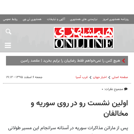
روزنامه همشهری امروز
نیازمندی های همشهری
آگهی و تبلیغات
همشهری تی وی
روابط عمومی ه
هیچ کس را نمی‌خواهم فقط رضاییان را برایم بخرید | مقصد رامین
مشخص شد؟
صفحه اصلی
اخبار جهان
غرب آسیا
جمعه ۶ اسفند ۱۳۹۵ - ۱۹:۱۲
مجموع نظرات: ۰
اولین نشست رو در روی سوریه و
مخالفان
پس از ماراتن مذاکرات سوریه در آستانه سرانجام این مسیر طولانی