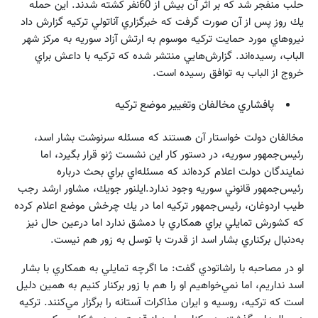
حلب منفجر شد كه بر اثر آن بيش از 60نفر كشته شدند. اين حمله
يك روز پس از آن صورت گرفت كه خبرگزاري آناتولي تركيه گزارش داد
نيروهاي مورد حمايت تركيه موسوم به ارتش آزاد سوريه به مركز شهر
الباب، رسيده‌اند. گزارش‌هايي منتشر شده كه تركيه با داعش براي
خروج از الباب به توافق رسيده است.
پافشاري مخالفان وتغيير موضع تركيه
مخالفان دولت خواستار آن هستند كه مسئله سرنوشت بشار اسد،
رئيس‌جمهور سوريه، در دستور كار اين نشست ژنو قرار بگيرد، اما
نمايندگان دولت اعلام كرده‌اند كه مسئله‌اي براي بحث درباره
رئيس‌جمهور قانوني سوريه وجود ندارد.ايلنور جويك، مشاور ارشد رجب
طيب اردوغان، رئيس‌جمهور تركيه اما در يك چرخش موضع اعلام كرده
كه كشورش تمايلي براي همكاري با دمشق ندارد اما درعين حال نيز
به‌دنبال بركناري بشار اسد از قدرت با توسل به زور هم نيست.
او در مصاحبه با راشاتودي گفت: ما اگرچه تمايلي به همكاري با بشار
اسد نداريم، اما نمي‌خواهيم او را هم با زور بركنار كنيم به همين دليل
است كه تركيه، روسيه و ايران مذاكرات آستانه را برگزار مي‌كنند. تركيه