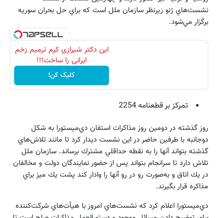
نشست‌هاي ژنو زيرنظر سازمان ملل است كه براي حل بحران سوريه
برگزار مي‌شود.
این دکتر شیرازی کرم ترمیم زخم
ایرانی را ساخت!!!
کلیک کن!
تمركز بر قطعنامه 2254
روز گذشته در دومين روز مذاكرات استفان دي‌ميستورا به شكل
دوجانبه با طرفين حاضر در اين نشست ديدار كرد تا مانند تلاش‌هاي
گذشته بتواند آنها را به نقطه حداقلي مشترك برساند. سازمان ملل
تلاش دارد تا سرانجام بتواند پس از حضور نمايندگان دولت و مخالفان
در يك اتاق و به‌صورت رو در رو آنها را وادار كند پشت يك ميز براي
مذاكره قرار بگيرند.
دي‌ميستورا اعلام كرد كه نشست‌هاي امروز با هيأت‌هاي شركت‌كننده
براي توضيح دادن مسائل موجود و دستورالعمل مذاكرات صلح است تا