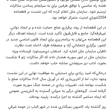
نقشه راه مناسبي با توافق طرفين براي به سرانجام رساندن مذاكرات
ترسيم شود. سازمان ملل اعلام كرده كه اين نشست بر قطعنامه
2254شوراي امنيت متمركز خواهد بود.
در اين قطعنامه از روند برقراري صلح حمايت شده و بر ايجاد دولتي
غيرفرقه‌گرا، جامع و قابل‌قبول تأكيد شده است. ازجمله اهداف ديگر
اين قطعنامه مي‌توان به برنامه‌ريزي براي ايجاد قانون اساسي جديد در
كشور، برگزاري انتخاباتي آزاد و منصفانه ظرف ۱۸‌ماه تحت نظارت
ناظران سازمان ملل اشاره كرد. استفان دي‌ميستورا، فرستاده ويژه
سازمان ملل در امور سوريه هشدار داده كه اگر مذاكرات ژنو 4 شكست
بخورد، ادلب نيز سرنوشتي مشابه حلب خواهد داشت.
درحالي‌كه اميد زيادي براي دستيابي به موفقيت نهايي در اين نشست
وجود ندارد، اما از آخرين‌باري كه در آوريل سال ۲۰۱۶ مذاكرات صلح با
شكست مواجه شد، تغييرات زيادي در صحنه جنگ سوريه صورت
گرفته است. گروه‌هاي درگير به ميزاني گسترده به آتش‌بسي عمومي
كه از‌ماه دسامبر گذشته به اجرا درآمده، پايبند بوده‌اند.
روز گذشته يك كاميون بمبگذاري شده در شهر الباب در حومه شرقي