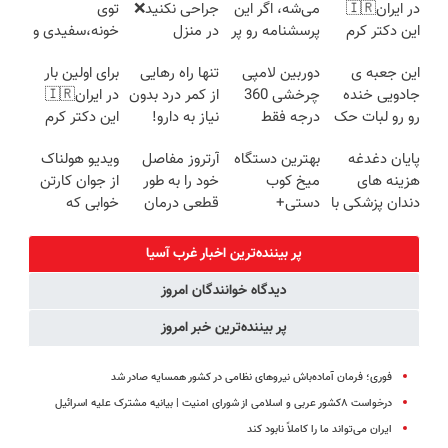
در ایران🇮🇷
می‌شه، اگر این
جراحی نکنید❌
توی
این دکتر کرم
پرسشنامه رو پر
در منزل
خونه،سفیدی و
ترمیم کننده 23
کنی!!
درمانش کن
زیبایی دندوناتو
این جعبه ی
دوربین لامپی
تنها راه رهایی
برای اولین بار
روزه ساخت!
(◂پرسش‌نامه)
برگردون
جادویی خنده
چرخشی 360
از کمر درد بدون
در ایران🇮🇷
(40%off)
رو رو لبات حک
درجه فقط
نیاز به دارو!
این دکتر کرم
میکنه
امروز حراج شد
(◂پرسش‌نامه)
ترمیم کننده 23
پایان دغدغه
بهترین دستگاه
آرتروز مفاصل
ویدیو هولناک
خرید40%تخفیف
🔥 پرداخت
روزه ساخت!
هزینه های
میخ کوب
خود را به طور
از جوان کارتن
درب منزل
دندان پزشکی با
دستی+
قطعی درمان
خوابی که
پک سفید
پرداخت درب
کنید!
میلیاردر شد.
کننده خانگی
منزل🎁 تخفیف
◗پرسش‌نامه◖
آموزش رایگان
پر بیننده‌ترین اخبار غرب آسیا
ویژه
دیدگاه خوانندگان امروز
پر بیننده‌ترین خبر امروز
فوری؛ فرمان آماده‌باش نیروهای نظامی در کشور همسایه صادر شد
درخواست ۸کشور عربی و اسلامی از شورای امنیت | بیانیه مشترک علیه اسرائیل
ایران می‌تواند ما را کاملاً نابود کند