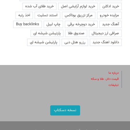
خرید ادکلن
خرید لوازم آرایشی اصل
خرید طلای آب شده
مزایده خودرو
مرکز تزریق بوتاکس
استند تسلیت
اخذ رتبه
آهنگ جدید
خرید دوچرخه برقی
چاپ لیبل
Buy backlinks
صرافی ارز دیجیتال
صندوق طلا
پارتیشن شیشه ای
دانلود اهنگ جدید
رزرو هتل دبی
پارتیشن شیشه ای
درباره ما
قیمت دلار، طلا و سکه
تبلیغات
نسخه دسکتاپ