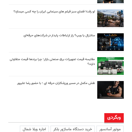
لو رفت! فضای سبز فیلم های سینمایی ایران را چه کسی میسازد؟
سانترال یا ویپ؟ راز ارتباطات پایدار در شرکت‌های حرفه‌ای
مقایسه قیمت تجهیزات برق صنعتی بازار؛ چرا برندها قیمت متفاوتی
دارند؟
نقش مکمل در مسیر ورزشکاران حرفه ای ؛ با حضور رضا علیپور
وبگردی
موتور آسانسور
خرید دستگاه ماساژور بلکر
اجاره ویلا شمال