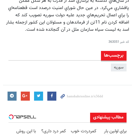
در سال‌هاي گذشته به بركناري اسد از قدرت به هر شكل ممكن
پافشاري مي‌كرد. در عين حال شوراي امنيت درصدد است قطعنامه‌اي
را براي اعمال تحريم‌هاي جديد عليه دولت سوريه تصويب كند كه
اضافه كردن نام 11تن از فرماندهان و مسئولان اين كشور ازجمله بشار
اسد به ليست سياه سازمان ملل در آن گنجانده شده است.
کد خبر
363051
برچسب‌ها
سوریه
مطالب پیشنهادی
برای اولین بار
کمردردت خوب
کمر درد داری؟
با این روش