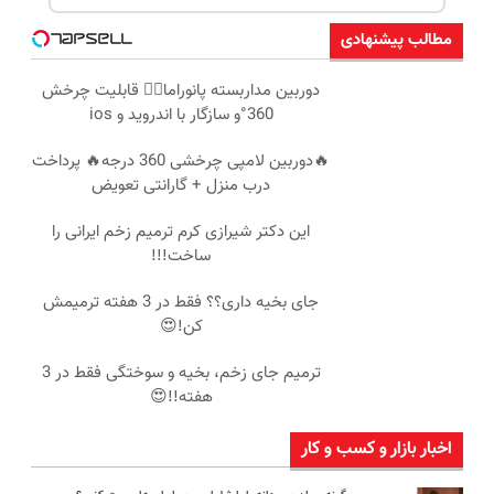
مطالب پیشنهادی
دوربین مداربسته پانوراما👈🏻 قابلیت چرخش
360°و سازگار با اندروید و ios
🔥دوربین لامپی چرخشی 360 درجه🔥 پرداخت
درب منزل + گارانتی تعویض
این دکتر شیرازی کرم ترمیم زخم ایرانی را
ساخت!!!
جای بخیه داری؟؟ فقط در 3 هفته ترمیمش
کن!😍
ترمیم جای زخم، بخیه و سوختگی فقط در 3
هفته!!😍
اخبار بازار و کسب و کار