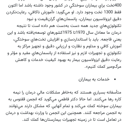
400تخت براي بيماران سوختگي در كشور وجود داشته باشد اما اكنون
فقط 1300 تخت وجود دارد. او مي‌گويد: «آموزش ناكافي، رعايت‌نكردن
دقيق ايزولاسيون بيماران، پانسمان‌هاي گران‌قيمت و نبود
تكنولوژي‌هاي جديد همه دست به‌دست هم داده است تا نتيجه
درمان ما معادل سال 1970تا 1975كشورهاي توسعه‌يافته باشد و اين
يعني فاجعه. بايد با استانداردسازي و افزايش تخت‌هاي سوختگي،
آموزش كافي و مداوم و نظارت و ارزيابي دقيق و تجهيز مراكز به
تكنولوژي و تجهيزات لازم و نيز استفاده از پانسمان‌هاي مفيد و مؤثر و
رعايت دقيق ايزولاسيون بيمار به بهبود كيفيت خدمات و كاهش
مرگ‌ومير كمك كنيم».
خدمات به بيماران
متأسفانه بسياري هستند كه به‌خاطر مشكلات مالي درمان را نيمه
كاره رها مي‌كنند. اما حالا دكتر فاطمي مي‌گويد كه انجمن ققنوس به
بيماران سوخته كمك مي‌كند و تمام آنهايي كه مشكل دارند مي‌توانند
به انجمن مراجعه كنند. همچنين اين انجمن با وزارت بهداشت و درمان
در تعامل است تا در زمينه تجهيزات بيمارستان‌ها كمك كند.