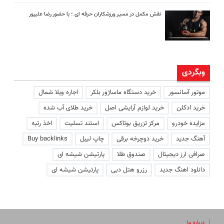
نقش مکمل در مسیر ورزشکاران حرفه ای ؛ با حضور رضا علیپور
وبگردی
موتور آسانسور
خرید دستگاه ماساژور بلکر
اجاره ویلا شمال
خرید ادکلن
خرید لوازم آرایشی اصل
خرید طلای آب شده
مزایده خودرو
مرکز تزریق بوتاکس
استند تسلیت
اخذ رتبه
آهنگ جدید
خرید دوچرخه برقی
چاپ لیبل
Buy backlinks
صرافی ارز دیجیتال
صندوق طلا
پارتیشن شیشه ای
دانلود اهنگ جدید
رزرو هتل دبی
پارتیشن شیشه ای
درباره ما