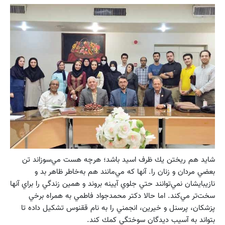
شايد هم ريختن يك ظرف اسيد باشد؛ هرچه هست مي‌سوزاند تن
بعضي مردان و زنان را. آنها كه مي‌مانند هم به‌خاطر ظاهر بد و
نازيبايشان نمي‌توانند حتي جلوي آيينه بروند و همين زندگي را براي آنها
سخت‌تر مي‌كند. اما حالا دكتر محمدجواد فاطمي به همراه برخي
پزشكان، پرسنل و خيرين، انجمني را به نام ققنوس تشكيل داده تا
بتواند به آسيب ديدگان سوختگي كمك كند.