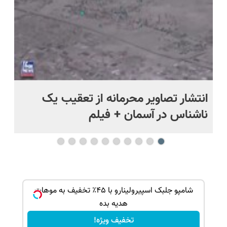
د
انتشار تصاویر محرمانه از تعقیب یک
حم
ناشناس در آسمان + فیلم
آمر
بک!
شامپو جلبک اسپیرولینارو با ۴۵٪ تخفیف به موهات
هدیه بده
تخفیف ویژه!