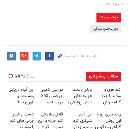
کد خبر
362767
برچسب‌ها
مهارت‌های زندگی
مطالب پیشنهادی
کبد قوی و
پایان دغدغه
دوربین لامپی
این گیاه دریایی
سالم با چند
هزینه های
چرخشی 360
پوستت رو
گیاه خوش
دندان پزشکی با
درجه فقط
طوری صاف
طعم
پک سفید
امروز حراج شد
میکنه انگار
روند پیری رو با
این دکتر
قاتل سلامتی
شست و شوی
کننده خانگی
🔥 پرداخت
20سال جوون
این روش
شیرازی کرم
کبد چربه با این
چربی های کبد
درب منزل
شدی🔥
گیاهی معکوس
ترمیم زخم
دمنوش گیاهی
با نوشیدنی