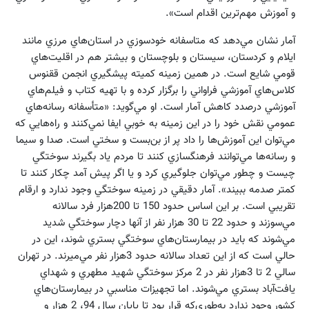
و آموزش مهم‌ترين اقدام است».
آمار نشان مي‌دهد كه متاسفانه خودسوزي در استان‌هاي مرزي مانند
ايلام و كردستان، سيستان و بلوچستان و بيشتر هم در اقليت‌هاي
قومي شايع است. در همين زمينه كميته پيشگيري انجمن ققنوس
كلاس‌هاي آموزشي فراواني را برگزار كرده و با تهيه كتاب و فيلم‌هاي
آموزشي درصدد كاهش آمار است. او مي‌گويد: «متأسفانه رسانه‌هاي
عمومي نقش خود را در اين زمينه به خوبي ايفا نمي‌كنند و راه‌هايي كه
مي‌توان اين آموزش‌ها را داد پر از بن‌بست و سختي است. صدا و سيما
و رسانه‌ها مي‌توانند فرهنگسازي‌ كنند تا مردم ياد بگيرند سوختگي
چيست و چطور مي‌توان جلوگيري كرد و يا اگر پيش آمد چكار كنند تا
كمتر صدمه ببيند». آمار دقيقي در زمينه سوختگي وجود ندارد و ارقام
تقريبي است. بر اين اساس حدود 150 تا 200هزار فرد سالانه
مي‌سوزند و حدود 22 تا 30 هزار نفر از آنها دچار سوختگي شديد
مي‌شوند كه بايد در بيمارستان‌هاي سوختگي بستري شوند، اين در
حالي است كه از اين تعداد سالانه حدود 3هزار نفر مي‌ميرند. در تهران
سالي 2 تا 3هزار نفر در 2 مركز سوختگي شهيد مطهري و شهداي
يافت‌آباد بستري مي‌شوند. اما تجهيزات مناسبي در بيمارستان‌هاي
كشور وجود ندارد به‌طوري‌كه قرار بود تا پايان سال 94، 2 هزار و