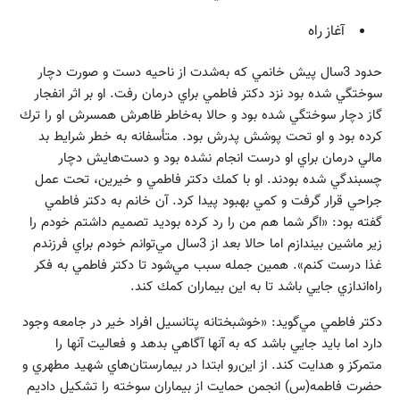
آغاز راه
حدود 3سال پيش خانمي كه به‌شدت از ناحيه دست و صورت دچار
سوختگي شده بود نزد دكتر فاطمي براي درمان رفت. او بر اثر انفجار
گاز دچار سوختگي شده بود و حالا به‌خاطر ظاهرش همسرش او را ترك
كرده بود و او تحت پوشش پدرش بود. متأسفانه به خطر شرايط بد
مالي درمان براي او درست انجام نشده بود و دست‌هايش دچار
چسبندگي شده بودند. او با كمك دكتر فاطمي و خيرين، تحت عمل
جراحي قرار گرفت و كمي بهبود پيدا كرد. آن خانم به دكتر فاطمي
گفته بود: «اگر شما هم من را رد كرده بوديد تصميم داشتم خودم را
زير ماشين بيندازم اما حالا بعد از 3‌سال مي‌توانم خودم براي فرزندم
غذا درست كنم». همين جمله سبب مي‌شود تا دكتر فاطمي به فكر
راه‌اندازي جايي باشد تا به اين بيماران كمك كند.
دكتر فاطمي مي‌گويد: «خوشبختانه پتانسيل افراد خير در جامعه وجود
دارد اما بايد جايي باشد كه به آنها آگاهي بدهد و فعاليت آنها را
متمركز و هدايت كند. از اين‌رو ابتدا در بيمارستان‌هاي شهيد مطهري و
حضرت فاطمه(س) انجمن حمايت از بيماران سوخته را تشكيل داديم