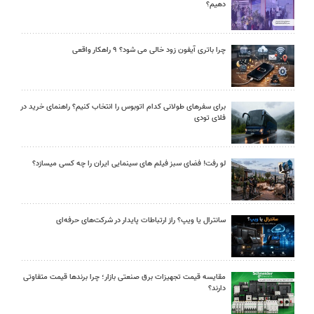
دهیم؟
چرا باتری آیفون زود خالی می شود؟ ۹ راهکار واقعی
برای سفرهای طولانی کدام اتوبوس را انتخاب کنیم؟ راهنمای خرید در
فلای تودی
لو رفت! فضای سبز فیلم های سینمایی ایران را چه کسی میسازد؟
سانترال یا ویپ؟ راز ارتباطات پایدار در شرکت‌های حرفه‌ای
مقایسه قیمت تجهیزات برق صنعتی بازار؛ چرا برندها قیمت متفاوتی
دارند؟