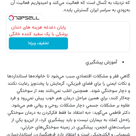
كه نزديك به 2سال است كه فعاليت مي‌كند و اميدواريم فعاليت آن
به‌زودي به سراسر ايران گسترش يابد».
پایان دغدغه هزینه های دندان
پزشکی با پک سفید کننده خانگی
تخفیف ویژه!
آموزش پيشگيري
گاهي فقر و مشكلات اقتصادي سبب مي‌شود تا خانواده‌ها استاندارد‌ها
و نكات ايمني را براي فضاي فيزيكي، گرمايش يا پخت‌وپز رعايت نكنند
و دچار سوختگي شوند. همچنين اغلب نمي‌دانند بعد از سوختگي
چه‌كار كنند، براي همين مراحل درمان هم خوب پيش نمي‌رود و فرد
علاوه بر مشكلات جسمي دچار مشكلات روحي و رواني هم مي‌شود.
دكتر فاطمي مي‌گويد: «به اعتقاد ما فقط فكركردن به درمان سوختگي
راه‌حل كمك به بيماران نيست و بايد پيشگيري كرد، از اين‌رو يكي از
سياست‌هاي انجمن، پيشگيري در زمينه سوختگي‌هاي حرارتي،
شيميايي و الكترونيكي است و اعتقاد دارد فرهنگسازي‌، استاندارد‌سازي‌