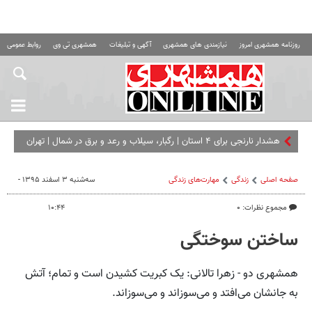
روزنامه همشهری امروز
نیازمندی های همشهری
آگهی و تبلیغات
همشهری تی وی
روابط عمومی ه
هشدار نارنجی برای ۴ استان | رگبار، سیلاب و رعد و برق در شمال | تهران
تا ۳۸ درجه گرم می‌ شود
صفحه اصلی
زندگی
مهارت‌های زندگی
سه‌شنبه ۳ اسفند ۱۳۹۵ -
مجموع نظرات: ۰
۱۰:۴۴
ساختن سوختگی
همشهری دو - زهرا تالانی: یک کبریت کشیدن است و تمام؛ آتش
به جانشان می‌افتد و می‌سوزاند و می‌سوزاند.