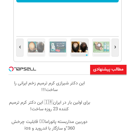
›
‹
مطالب پیشنهادی
این دکتر شیرازی کرم ترمیم زخم ایرانی را
ساخت!!!
برای اولین بار در ایران🇮🇷 این دکتر کرم ترمیم
کننده 23 روزه ساخت!
دوربین مداربسته پانوراما👈🏻 قابلیت چرخش
360°و سازگار با اندروید و ios