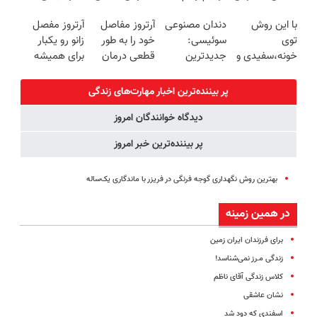
کن
ایرانی را
کبدتو بیمه کن
گیاهی(55%تخفیف)
با این روش
دندان مصنوعی
آرتروز مفاصل
آرتروز مفصل
ساخت!!!
توی
سوئیسی:
خود را به طور
زانو رو یکبار
خونه،سفیدی و
جدیدترین
قطعی درمان
برای همیشه
زیبایی دندوناتو
فناوری اروپا،
کنید!
درمان کن!
برگردون
سبک و مقاوم |
◗پرسش‌نامه◖
◗پرسش‌نامه◖
پر بیننده‌ترین اخبار مهارت‌های زندگی
(40%off)
پرداخت قسطی
دیدگاه خوانندگان امروز
پر بیننده‌ترین خبر امروز
بهترین روش نگهداری گوجه فرنگی در فریزر با ماندگاری یک‌ساله
در همین زمینه
برای فرزندان ایران زمین
زندگی مـرز نمی‌شناسد!
کلاس زندگی آقای ناظم
نشان عاشقی
اسفندی که دود شد