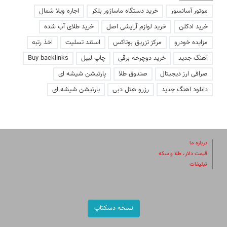
موتور آسانسور
خرید دستگاه ماساژور بلکر
اجاره ویلا شمال
خرید ادکلن
خرید لوازم آرایشی اصل
خرید طلای آب شده
مزایده خودرو
مرکز تزریق بوتاکس
استند تسلیت
اخذ رتبه
آهنگ جدید
خرید دوچرخه برقی
چاپ لیبل
Buy backlinks
صرافی ارز دیجیتال
صندوق طلا
پارتیشن شیشه ای
دانلود اهنگ جدید
رزرو هتل دبی
پارتیشن شیشه ای
درباره ما
قیمت دلار، طلا و سکه
تبلیغات
نسخه دسکتاپ