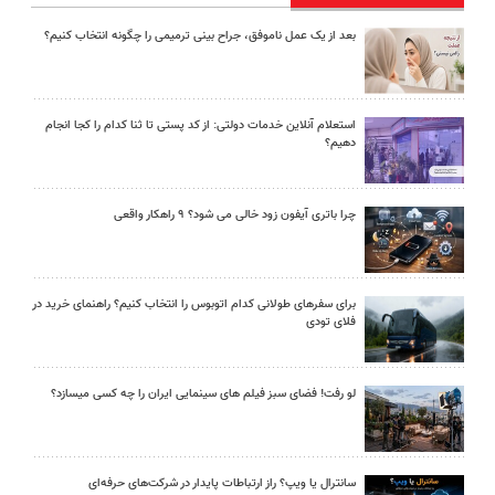
بعد از یک عمل ناموفق، جراح بینی ترمیمی را چگونه انتخاب کنیم؟
استعلام آنلاین خدمات دولتی: از کد پستی تا ثنا کدام را کجا انجام
دهیم؟
چرا باتری آیفون زود خالی می شود؟ ۹ راهکار واقعی
برای سفرهای طولانی کدام اتوبوس را انتخاب کنیم؟ راهنمای خرید در
فلای تودی
لو رفت! فضای سبز فیلم های سینمایی ایران را چه کسی میسازد؟
سانترال یا ویپ؟ راز ارتباطات پایدار در شرکت‌های حرفه‌ای