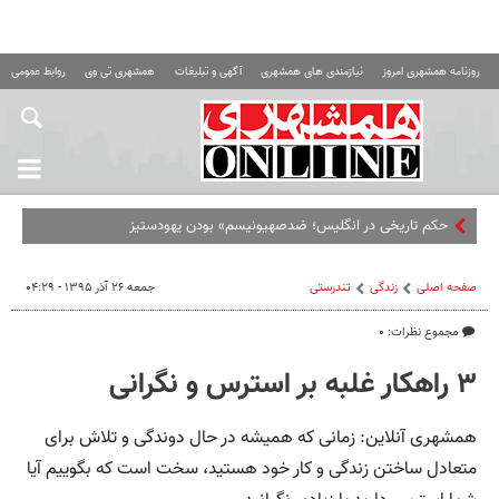
روزنامه همشهری امروز
نیازمندی های همشهری
آگهی و تبلیغات
همشهری تی وی
روابط عمومی ه
حکم تاریخی در انگلیس؛ ضدصهیونیسم» بودن یهودستیزی نیست
صفحه اصلی
زندگی
تندرستی
جمعه ۲۶ آذر ۱۳۹۵ - ۰۴:۲۹
مجموع نظرات: ۰
۳ راهکار غلبه بر استرس و نگرانی
همشهری آنلاین: زمانی که همیشه در حال دوندگی و تلاش برای
متعادل ساختن زندگی و کار خود هستید، سخت است که بگوییم آیا