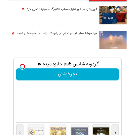
فوری؛ زمانبندی‌ شارژ حساب کالابرگ خانوارها تغییر کرد
چرا موشک‌های ایران تمام نمی‌شود؟ | پشت پرده چه خبر است
ببر! 🔥
گردونه شانس ps5 جایزه میده 🔥
بچرخونش
›
‹