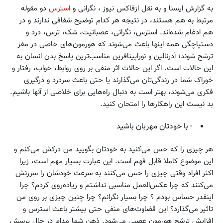
به گزارش ایسنا و به نقل ازفاکس نیوز ، نگرانی و
استرس
دو مقوله
مرتبط به هم هستند، در نتیجه هر کدام توضیح شفافی ندارند و در
هم ادغام شده‌اند. استرس، نگرانی، عصبانیت، شک، ترس، درد و
دستپاچگی همه اینها باعث می‌شوند که هورمون‌های خاصی در مغز
ترشح شوند؛ آدرنالین و نوراپینافرین مناسب‌ترین پاسخ بدن انسان به
این حالات است. اگر این حالات اثر منفی بر روی روابط، خواب، رفتار و
خوراک شما در زندگی‌تان می‌گذارند یا حتی باعث سردرد و درگیری
فکری می‌شوند، بهتر است به دنبال راه‌هایی برای خلاصی از آنها باشیم.
بد نیست این راهکارها را امتحان کنید.
- با خودتان مهربان باشید
هر چیزی را که حس می‌کنید به خودتان بگویید من درکش می‌کنم و
این موضوع کاملا قابل فهم است. این عبارت بسیار مهم است، زیرا
اکثر افراد وقتی چیزی را حس می‌کنند به سرعت خودشان را سرزنش
می‌کنند که چرا عکس‌العمل مناسبی نداشتم و زیاده‌روی کردم؟ چرا
اینقدر حساس بودم ؟ چرا بسیار نگرانم؟ چرا چنین چیزی بر روی من
تاثیر می‌گذارد؟ این قضاوت‌های منفی حتی بیشتر باعث استرس و
افزایش ترشح هورمون عصبی می‌شود. ذهن شما مدام در حال پرسش