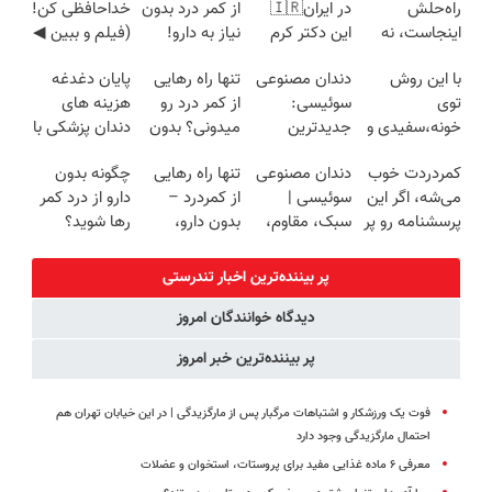
راه‌حلش
در ایران🇮🇷
از کمر درد بدون
خداحافظی کن!
اینجاست، نه
این دکتر کرم
نیاز به دارو!
(فیلم و ببین ◀
توی داروخونه
ترمیم کننده 23
(◂پرسش‌نامه)
پرسش‌نامه رو
با این روش
دندان مصنوعی
تنها راه رهایی
پایان دغدغه
روزه ساخت!
پرکن)
توی
سوئیسی:
از کمر درد رو
هزینه های
خونه،سفیدی و
جدیدترین
میدونی؟ بدون
دندان پزشکی با
زیبایی دندوناتو
فناوری اروپا،
نیاز به دارو!
پک سفید
کمردردت خوب
دندان مصنوعی
تنها راه رهایی
چگونه بدون
برگردون
سبک و مقاوم |
(◂پرسش‌نامه)
کننده خانگی
می‌شه، اگر این
سوئیسی |
از کمردرد –
دارو از درد کمر
(40%off)
پرداخت قسطی
پرسشنامه رو پر
سبک، مقاوم،
بدون دارو،
رها شوید؟
کنی!!
طبیعی! ویزیت
بدون جراحی!
(◂پرسش‌نامه
رایگان+پرداخت
«فرم پر کن»
رو پرکن)
پر بیننده‌ترین اخبار تندرستی
اقساطی😍
دیدگاه خوانندگان امروز
پر بیننده‌ترین خبر امروز
فوت یک ورزشکار و اشتباهات مرگبار پس از مارگزیدگی | در این خیابان تهران هم
احتمال مارگزیدگی وجود دارد
معرفی ۶ ماده غذایی مفید برای پروستات، استخوان و عضلات