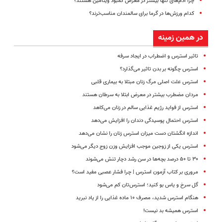
چرا آدم‌های تنها بیشتر در معرض کمبود ویتامین هستند؟
کدام ورزش‌ها در گرما برای سالمندان مناسب‌ترند؟
در همین زمینه
تاثیر استرس و اضطراب در ایجاد سرفه
استرس چگونه بر بدن تاثیر می‌گذارد؟
استرس علت اصلی مرگ زنان مبتلا به بیماری قلبی
مردان مضطرب بیشتر در معرض ابتلا به سرطان هستند
استرس از فواید رژیم غذایی سالم در زنان می‌کاهد
استرس احتمال پوسیدگی دندان را افزایش می‌دهد
اندازه انگشتان دست میزان استرس زنان را نشان می‌دهد
استرس یکی از زوجین موجب افزایش وزن زوج دیگر می‌شود
۳۰ تا ۵۰ درصد بچه‌ها در سن رشد دچار تنش می‌شوند
مروری بر کتاب آزمون استرس | چرا فشار عصبی مفید است؟
گل سرخ و یاس بو کنید؛ استرس‌تان کم ‌می‌شود
هنگام استرس شدید، مصرف ۱۰ ماده غذایی را از یاد نبرید
استرس همیشه بد نیست!