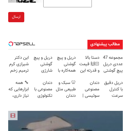
ارسال
مطالب پیشنهادی
مجموعه 47
دستا بالا
دریل و پیچ
دریل و پیچ
این دکتر
عددی دریل
🙌🏻 قیمت
گوشتی
گوشتی
شیرازی کرم
پیچ گوشتی
و قدرته این
همه‌کاره با
شارژی
ترمیم زخم
شارژی
دریل کشته
گیربکس
فوق‌قدرت با
ایرانی را
دریل دقیق
دندان
🦷 سبک و
دندان
🔧 همه
(تخفیف به
میده🔥
هوشمند ⚙️
کنترل
ساخت!!!
با کنترل
مصنوعی
طبیعی مثل
مصنوعی با
ابزارهایی که
مدت
(نصف
سرعت ⚡
سرعت
سوئیسی |
دندان
تکنولوژی
نیاز داری،
محدود)
قیمت بازار
(همراه با
اتوماتیک 🎯
سبک،
خودت!
دیجیتال
توی یه کیف
🔥)
متعلقات)
(مجموعه
مقاوم،
نصب آسان
سوئیسی
جمع شده!
47عددی +
طبیعی!
و پرداخت
🇨🇭
تخفیف به
تخفیف
ویزیت
اقساطی 💳
مدت
ویژه)
رایگان+پرداخت
📍 تهران
محدود