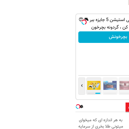
از آیفون 17 تا پلی استیشن 5 جایزه ببر 🎮😍
 کن ، گردونه بچرخون
بچرخونش
›
به هر اندازه ای که میخوای
میتونی طلا بخری از سرمایه