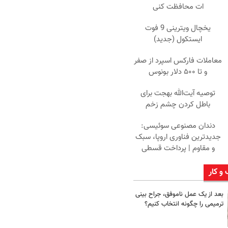
ات محافظت کنی
یخچال ویترینی 9 فوت
ایستکول (جدید)
معاملات فارکس اسپرد از صفر
و تا ۵۰۰ دلار بونوس
توصیه آیت‌الله بهجت برای
باطل کردن چشم زخم
دندان مصنوعی سوئیسی:
جدیدترین فناوری اروپا، سبک
و مقاوم | پرداخت قسطی
 و کار
بعد از یک عمل ناموفق، جراح بینی
ترمیمی را چگونه انتخاب کنیم؟