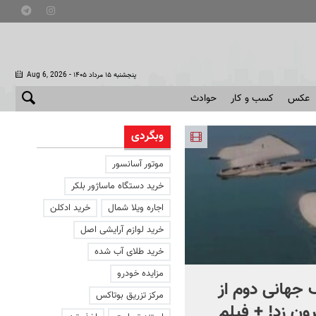
- پنجشنبه ۱۵ مرداد ۱۴۰۵
Aug 6, 2026
عکس
کسب و کار
حوادث
وبگردی
موتور آسانسور
خرید دستگاه ماساژور بلکر
اجاره ویلا شمال
خرید ادکلن
خرید لوازم آرایشی اصل
خرید طلای آب شده
مزایده خودرو
جهانی دوم از
افشای اطلاعات برای ترور
مرکز تزریق بوتاکس
ون زد! + فیلم
بارون ترامپ | ماجرای قرار