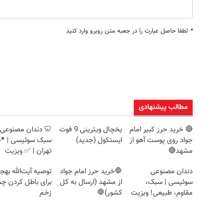
*
لطفا حاصل عبارت را در جعبه متن روبرو وارد کنید
مطالب پیشنهادی
🔴 خرید حرز کبیر امام
یخچال ویترینی 9 فوت
🦷 دندان مصنوعی
جواد روی پوست آهو از
ایستکول (جدید)
سبک سوئیسی | 📍
مشهد🔴
تهران | ✅ ویزیت
رایگان + اقساط
دندان مصنوعی
🛑خرید حرز امام جواد
توصیه آیت‌الله به
سوئیسی | سبک،
از مشهد (ارسال به کل
برای باطل کردن چ
مقاوم، طبیعی! ویزیت
کشور)🛑
زخم
رایگان+پرداخت
اقساطی😍