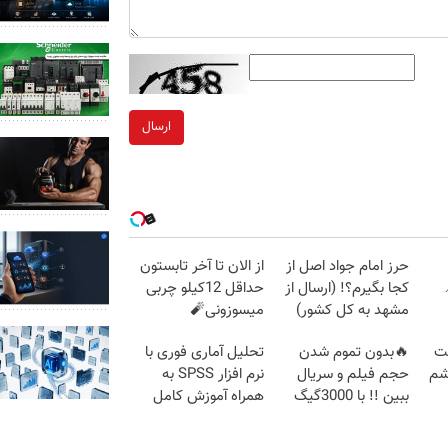
ارسال
حرز امام جواد اصل از
از الان تا آخر تابستون
کجا بگیرم؟! (ارسال از
حداقل 12کیلو چربی
مشهد به کل کشور)
میسوزونی🧨
جت
🔥بدون تموم شدن
تحلیل آماری فوری با
شم
حجم فیلم و سریال
نرم افزار SPSS به
ببین !! با 3000گیگ
همراه آموزش کامل
اینترنت خانگی پیشگ
حتی یک روزه !!