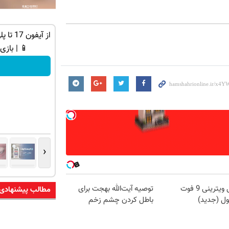
ه ایمپلنت
۵۰۰ دلار بونوس و اسپرد از صفر xauusd
فقط در کپیتال اکستند
📱 | بازی
ثبت نام کنید
‹
یخچال ویترینی 9 فوت
توصیه آیت‌الله بهجت برای
مطالب پیشنهادی
ول (جدید)
باطل کردن چشم زخم