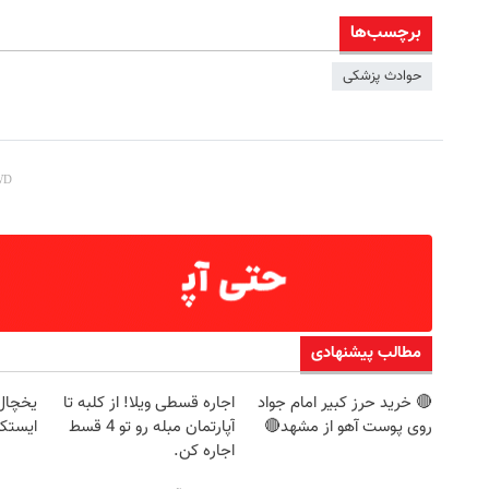
برچسب‌ها
ل ویترینی 9 فوت ایستکول (جدید)
فرم خود را در بزرگترین جشنوار
حوادث پزشکی
تهران پر کنید ! | فقط ۲۵ میلیون
کلیک کن!
رزرورایگان نوبت
مطالب پیشنهادی
🔴 خرید حرز کبیر امام جواد
اجاره‌ قسطی ویلا! از کلبه تا
روی پوست آهو از مشهد🔴
آپارتمان مبله رو تو 4 قسط
ایستک
اجاره کن.