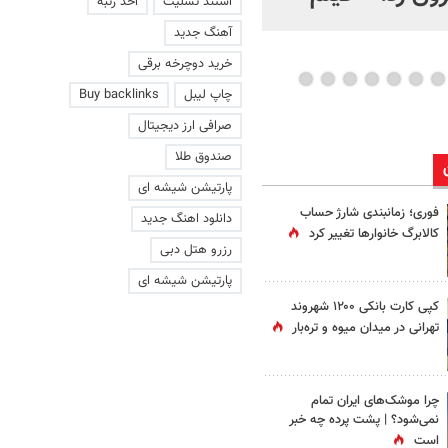
استند تسلیت
اخذ رتبه
عاشقانه با یک زن
آهنگ جدید
خرید دوچرخه برقی
چاپ لیبل
Buy backlinks
صرافی ارز دیجیتال
صندوق طلا
پارتیشن شیشه ای
فوری؛ زمانبندی‌ شارژ حساب
دانلود اهنگ جدید
کالابرگ خانوارها تغییر کرد
رزرو هتل دبی
پارتیشن شیشه ای
کپی کارت بانکی ۱۲۰۰ شهروند
تهرانی در میدان میوه و تره‌بار
چرا موشک‌های ایران تمام
نمی‌شود؟ | پشت پرده چه خبر
است