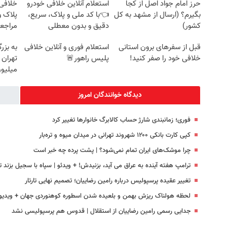
حرز امام جواد اصل از کجا
استعلام آنلاین خلافی خودرو
خلافی 
بگیرم؟ (ارسال از مشهد به کل
👈با کد ملی و پلاک، سریع،
پلاک و
کشور)
دقیق و بدون معطلی
مراجع
قبل از سفرهای برون استانی
استعلام فوری و آنلاین خلافی
به بزر
خلافی خود را صفر کنید!
پلیس راهور🚨
میلیون
دیدگاه خوانندگان امروز
فوری؛ زمانبندی‌ شارژ حساب کالابرگ خانوارها تغییر کرد
کپی کارت بانکی ۱۲۰۰ شهروند تهرانی در میدان میوه و تره‌بار
چرا موشک‌های ایران تمام نمی‌شود؟ | پشت پرده چه خبر است
ترامپ هفته آینده به عراق می آید، بزنیدش! + ویدئو | سپاه با سجیل بزند تا.
تغییر عقیده پرسپولیس درباره رامین رضاییان؛ تصمیم نهایی تارتار
لحظه هولناک ریزش بهمن و بلعیده شدن اسطوره کوهنوردی جهان + ویدیو
جدایی رسمی رامین رضاییان از استقلال | قدوس هم پرسپولیسی نشد