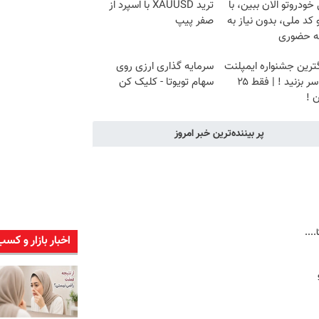
خودروتو الان ببین، با
ترید XAUUSD با اسپرد از
 کد ملی، بدون نیاز به
صفر پیپ
ه حضوری
گترین جشنواره ایمپلنت
سرمایه گذاری ارزی روی
تهران سر بزنید ! | فقط ۲۵
سهام تویوتا - کلیک کن
 !
پر بیننده‌ترین خبر امروز
...
اخبار بازار و کسب