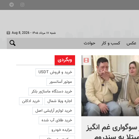
- شنبه ۱۷ مرداد ۱۴۰۵
Aug 8, 2026
عکس
کسب و کار
حوادث
وبگردی
خرید و فروش USDT
موتور آسانسور
خرید دستگاه ماساژور بلکر
اجاره ویلا شمال
خرید ادکلن
خرید لوازم آرایشی اصل
خرید طلای آب شده
 سوگواری غم انگیز
کریدور مشترک ایران و عمان
مزایده خودرو
مبتلا به سندروم
چگونه عامل پیروزی راهبردی