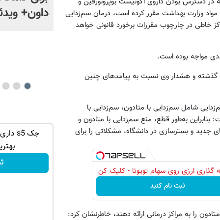
 به در دسترس بودن داروی آگونیست بوپرونورفین و
توضیحات سم شناس بالینی
داون+ ویدئ
 مواد وزارت بهداشت مقرر کرده است، درمان سم‌زدایی
راکز خاطی در چارچوب مقررات برخورد قانونی خواهد
درباره مخدر «ناس»
عددی مواجه بوده است.
 گذشته و هشدار وی نسبت به پیامدهای چنین
 به اینکه در حال حاضر 3 روش شایع سم‌زدایی شامل سم‌زدایی با متادون، سم‌زدایی با
 بنابراین به‌طور قطع، منع سم‌زدایی با متادون و
 جدید و بستر‌سازی در دانشگاه، مشکلاتی را برای
درخواست
تخفیف استثنایی جنجالی ترین شامپوی
جک s5 د
گیاهی سال! 45%تا امشب
بهتری
تخفیف ویژه!
ث
 گذاری ارزی روی سهام تویوتا - کلیک کن
ثبت نام کنید
تادون را به مراکز درمانی ارائه دهند، خاطرنشان کرد: