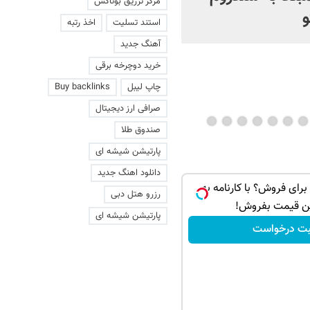
مرکز تزریق بوتاکس
و
ایران می‌شود؟ | ویدئو
استند تسلیت
اخذ رتبه
آهنگ جدید
خرید دوچرخه برقی
چاپ لیبل
Buy backlinks
صرافی ارز دیجیتال
صندوق طلا
پارتیشن شیشه ای
دانلود اهنگ جدید
اری برای فروش؟ با کارنامه به
رزرو هتل دبی
ن قیمت بفروش!
پارتیشن شیشه ای
بت درخواست