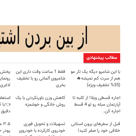
مطالب پیشنهادی
با این شامپو دیگه یک تار مو
فقط 1 ساعت وقت داری این
هم از سرت کم نمیشه🔥
شامپوی آلمانی رو با تخفیف
رونمای
(35% تخفیف ویژه)
بخری
لاغری
اجاره‌ قسطی ویلا! از کلبه تا
کاهش وزن باورنکردنی با یک
استعلا
آپارتمان مبله رو تو 4 قسط
روش خانگی و خوشمزه
👈با ک
اجاره کن.
دقیق 
قبل از سفرهای برون استانی
تسهیلات و تحویل فوری
.۵
خلافی خود را صفر کنید!
خودروی کارکرده با خودروی
پودر 