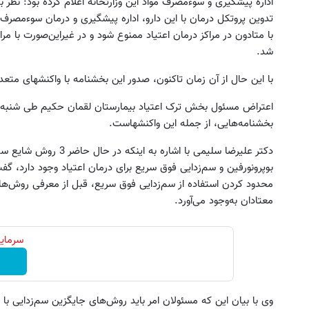
اداره پیشگیری و سوء‌مصرف مواد این وزارتخانه اعلام کرده بود: نظر
تدوین پروتکل درمان با این دارو، اداره پیشگیری و درمان سوء‌مصرف
با متادون در مراکز درمان اعتیاد ممنوع شود و در غیراین‌صورت با م
شد.
با این حال از آن زمان تا‌کنون، صدور این بخشنامه با واکنشهای مت
اعتراض مسئول بخش ترک اعتیاد بیمارستان لقمان حکیم طی شنبه
بخشنامه‌هایی، از جمله این واکنشهاست.
دکتر علیرضا سلیمی با اشاره
بوپرونورفین و سم‌زدایی فوق سریع برای درمان اعتیاد وجود دارد، گفت:
محدود کردن استفاده از سم‌زدایی فوق سریع، قبل از معرفی روش‌های
فقط 1 ساعت وقت داری این پک تقویت موی
فروش خودرو شما فقط با یک 
معتادان به‌وجود می‌آورد.
آلمانی رو با تخفیف بخری
آنلاین ✔
تخفیف ویژه!
ثبت درخواست
سرمایه
وی با بیان این که مسئولان امر باید روش‌های جایگزین سم‌زدایی با م