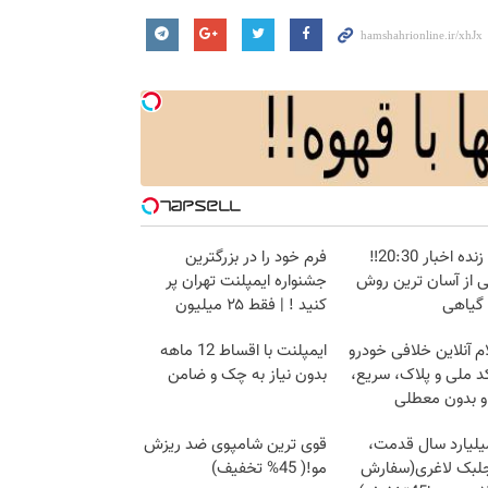
پخش زنده اخبار 20:30‼️
فرم خود را در بزرگترین
ی از آسان ترین روش
جشنواره ایمپلنت تهران پر
 گیاهی
کنید ! | فقط ۲۵ میلیون
م آنلاین خلافی خودرو
ایمپلنت با اقساط 12 ماهه
د ملی و پلاک، سریع،
بدون نیاز به چک و ضامن
و بدون معطلی
۳ میلیارد سال قدمت،
قوی ترین شامپوی ضد ریزش
جلبک لاغری(سفارش
مو!( 45% تخفیف)