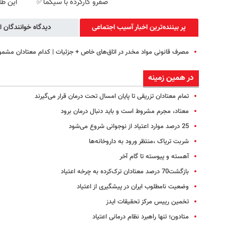
صفرو کارکرده با سیگما✅
این طلای 
پر بیننده‌ترین اخبار آسیب اجتماعی
دیدگاه خوانندگان ا
مصرف قانونی مواد مخدر در اتاق‌های خاص + جزئیات | کدام معتادان مشم
در همین زمینه
تمام معتادان تزریقی تا پایان امسال تحت درمان قرار می‌گیرند
معتاد، مجرم مشروط است و باید دنبال درمان برود
25 درصد موارد اعتیاد از نوجوانی شروع می‌شود
شربت تریاک ،منتظر ورود به داروخانه‌ها
آهسته و پیوسته تا گام آخر
بازگشت70 درصد معتادان ترک‌کرده به چرخه اعتیاد
وضعیت نامطلوب ایران در پیشگیری از اعتیاد
تخمین رییس مرکز تحقیقات ایدز
متادون؛ تنها راهبرد نظام درمانی اعتیاد