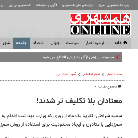
روزنامه همشهری امروز
نیازمندی های همشهری
آگهی و تبلیغات
همشهری تی وی
رو
خانه
آرشیو اخبار
سياست
جهان
اقتصاد
جامعه
شهر
مجموعه ورزشی ازگل به زودی افتتاح می شود
صفحه اصلی
اخبار اجتماعی
آسیب اجتماعی
مجموع نظرات: ۰
معتادان بلا تکلیف تر شدند!
سمیه شرافتی: تقریبا یک ماه از روزی که وزارت بهداشت اقدام به 
سم‌زدایی با متادون و ایجاد محدودیت برای استفاده از روش سم‌زدایی فوق‌سریع (