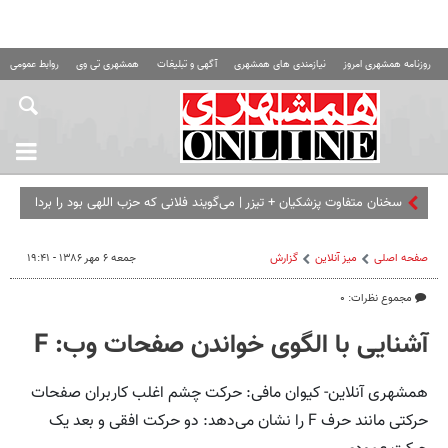
روزنامه همشهری امروز
نیازمندی های همشهری
آگهی و تبلیغات
همشهری تی وی
روابط عمومی ه
سخنان متفاوت پزشکیان + تیزر | می‌گویند فلانی که حزب اللهی بود را
برداشته ای... | امشب ب
صفحه اصلی
میز آنلاین
گزارش
جمعه ۶ مهر ۱۳۸۶ - ۱۹:۴۱
مجموع نظرات: ۰
آشنایی با الگوی خواندن صفحات وب: F
همشهری آنلاین- کیوان مافی: حرکت چشم اغلب کاربران صفحات
حرکتی مانند حرف F را نشان می‌دهد: دو حرکت افقی و بعد یک