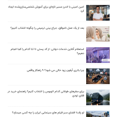
امین امینی با اندرز مسیر تازه‌ای برای آموزش شخصی‌سازی‌شده ایجاد
کرد
بعد از یک عمل ناموفق، جراح بینی ترمیمی را چگونه انتخاب کنیم؟
استعلام آنلاین خدمات دولتی: از کد پستی تا ثنا کدام را کجا انجام
دهیم؟
چرا باتری آیفون زود خالی می شود؟ ۹ راهکار واقعی
برای سفرهای طولانی کدام اتوبوس را انتخاب کنیم؟ راهنمای خرید در
فلای تودی
لو رفت! فضای سبز فیلم های سینمایی ایران را چه کسی میسازد؟