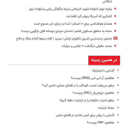
شکلاتی
بیانیه مهم خانواده شهید لاریجانی درباره چگونگی ردزنی و شهادت وی
کشتاری که آمریکا پنهان کرد افشا شد
هشدار هواشناسی برای ۱۰ استان | شنا در دریای خزر ممنوع است
حمله به مناطق مسکونی قشم؛ داستان سینای دوساله قابل بازگویی نیست!
تصاویر جدیدترین تمرین تکاوران ارتش؛ ببینید | کلاه سبزها آماده جنگ و دفاع
محمد حقیقی درگذشت + عکس و جزئیات
در همین زمینه
آشنایی با اینترنیک
مفاهیم: آر اس اس (RSS) چیست؟
چطور می‌توان امنیت کودکان را در فضای مجازی تامین کرد؟
مفاهیم: دی‌اس‌ال (DSL) چیست؟
چطور امنیت خانواده را در اینترنت حفظ کنیم؟
مجله اینترنت
آشنایی با روش برای ایمن ماندن در فضای سایبر
مفاهیم: PAP چیست؟