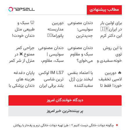
مطالب پیشنهادی
برای اولین بار
دندان مصنوعی
دوربین
🦷 سبک و
در ایران🇮🇷
سوئیسی:
مداربسته
طبیعی مثل
این دکتر کرم
جدیدترین
پانوراما👈🏻
دندان خودت!
ترمیم کننده 23
فناوری اروپا،
قابلیت چرخش
نصب آسان و
با این روش
دندان مصنوعی
دندان مصنوعی
جراحی کمر
روزه ساخت!
سبک و مقاوم |
360°و سازگار با
پرداخت
توی
سبک و مقاوم
سوئیسی |
ممنوع ❌ در
پرداخت قسطی
اندروید و ios
اقساطی 💳 📍
خونه،سفیدی و
می‌خوای؟
سبک، مقاوم،
منزل از شر کمر
تهران
زیبایی دندوناتو
پرداخت
طبیعی! ویزیت
درد خلاص
🔥 دوربین
با اعتماد بنفس
IM LS7 لوکس
پایان دغدغه
برگردون
اقساطی هم
رایگان+پرداخت
شوید◂پرسش‌نامه
لامپی تخفیف
لبخند بزن (ژل
ترین شاسی
هزینه های
(40%off)
داریم!😍 | 📍
اقساطی😍
خورد! فقط تا
سفیدکننده
بلند برقی ایران
دندان پزشکی با
تهران
آخر امروز 🔥
دندان40%تخفیف)
پک سفید
کننده خانگی
دیدگاه خوانندگان امروز
پر بیننده‌ترین خبر امروز
چگونه دونات خانگی درست کنیم ؟ ؛ طرز تهیه دونات خانگی نرم و پف‌دار با روکش