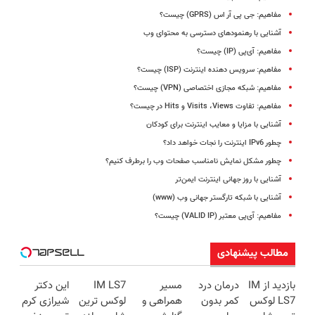
مفاهیم: جی پی آر اس (GPRS) چیست؟
آشنایی با رهنمودهای دسترسی به محتوای وب
مفاهیم: آی‌پی (IP) چیست؟
مفاهیم: سرویس دهنده اینترنت (ISP) چیست؟
مفاهیم: شبکه مجازی اختصاصی (VPN) چیست؟
مفاهیم: تفاوت Visits ،Views و Hits در چیست؟
آشنایی با مزایا و معایب اینترنت برای کودکان
چطور IPv6‌ اینترنت را نجات خواهد داد؟
چطور مشکل نمایش نامناسب صفحات وب را برطرف کنیم؟
آشنایی با روز جهانی اینترنت ایمن‌تر
آشنایی با شبکه تارگستر جهانی وب (www)
مفاهیم: آی‌پی معتبر (VALID IP) چیست؟
مطالب پیشنهادی
بازدید از IM
درمان درد
مسیر
IM LS7
این دکتر
LS7 لوکس
کمر بدون
همراهی و
لوکس ترین
شیرازی کرم