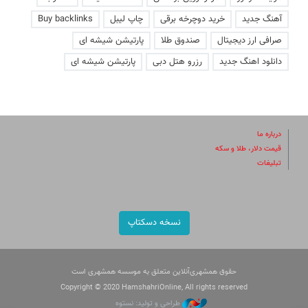
آهنگ جدید
خرید دوچرخه برقی
چاپ لیبل
Buy backlinks
صرافی ارز دیجیتال
صندوق طلا
پارتیشن شیشه ای
دانلود اهنگ جدید
رزرو هتل دبی
پارتیشن شیشه ای
درباره ما
قیمت دلار، طلا و سکه
تبلیغات
نسخه دسکتاپ
حقوق همشهری‌آنلاین متعلق به موسسه همشهری است
Copyright © 2020 HamshahriOnline, All rights reserved
طراحی و تولید: نستوه