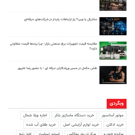
سانترال یا ویپ؟ راز ارتباطات پایدار در شرکت‌های حرفه‌ای
مقایسه قیمت تجهیزات برق صنعتی بازار؛ چرا برندها قیمت متفاوتی
دارند؟
نقش مکمل در مسیر ورزشکاران حرفه ای ؛ با حضور رضا علیپور
وبگردی
موتور آسانسور
خرید دستگاه ماساژور بلکر
اجاره ویلا شمال
خرید ادکلن
خرید لوازم آرایشی اصل
خرید طلای آب شده
مزایده خودرو
مرکز تزریق بوتاکس
استند تسلیت
اخذ رتبه