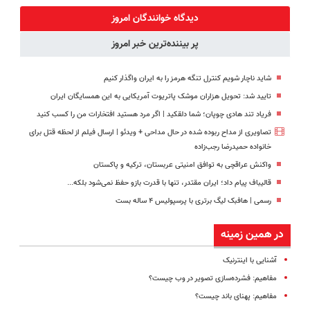
کننده خانگی
EREV در در
ایران شد
آموزش رایگان
دیدگاه خوانندگان امروز
ایران رونمایی
پر بیننده‌ترین خبر امروز
شد
شاید ناچار شویم کنترل تنگه هرمز را به ایران واگذار کنیم
تایید شد: تحویل هزاران موشک پاتریوت آمریکایی به این همسایگان ایران
فریاد تند هادی چوپان؛‌ شما دلقکید | اگر مرد هستید افتخارات من را کسب کنید
تصاویری از مداح ربوده شده در حال مداحی + ویدئو | ارسال فیلم از لحظه قتل برای
خانواده‌ حمیدرضا رجب‌زاده
واکنش عراقچی به توافق امنیتی عربستان، ترکیه و پاکستان
قالیباف پیام داد؛ ایران مقتدر، تنها با قدرت بازو حفظ نمی‌شود بلکه...
رسمی | هافبک لیگ برتری با پرسپولیس ۴ ساله بست
در همین زمینه
آشنایی با اینترنیک
مفاهیم: فشرده‌سازی تصویر در وب چیست؟
مفاهیم: پهنای باند چیست؟