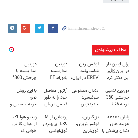
مطالب پیشنهادی
برای اولین بار
لوکس‌ترین
دوربین
دوربین
در ایران🇮🇷
شاسی‌بلند
مداربسته
مداربسته با
این دکتر کرم
EREV در ایران،
پانوراما👈🏻
چرخش 360°
ترمیم کننده 23
توسط نیکا
قابلیت چرخش
+ تخفیف
دوربین لامپی
دندان مصنوعی
آرتروز مفاصل
با این روش
روزه ساخت!
موتور رونمایی
360°و سازگار با
(ضمانت
چرخشی 360
سوئیسی:
خود را به طور
توی
شد!
اندروید و ios
تعویض +
درجه فقط
جدیدترین
قطعی درمان
خونه،سفیدی و
پرداخت درب
امروز حراج شد
فناوری اروپا،
کنید!
زیبایی دندوناتو
منزل)
پایان دغدغه
بزرگترین،
رونمایی از IM
ویدیو هولناک
🔥 پرداخت
سبک و مقاوم |
◗پرسش‌نامه◖
برگردون
هزینه های
لوکس‌ترین و
LS9، پرچم‌دار
از جوان کارتن
درب منزل
پرداخت قسطی
(40%off)
دندان پزشکی با
قوی‌ترین
فوق‌لوکس
خوابی که
پک سفید
شاسی بلند
EREV وارد بازار
میلیاردر شد.