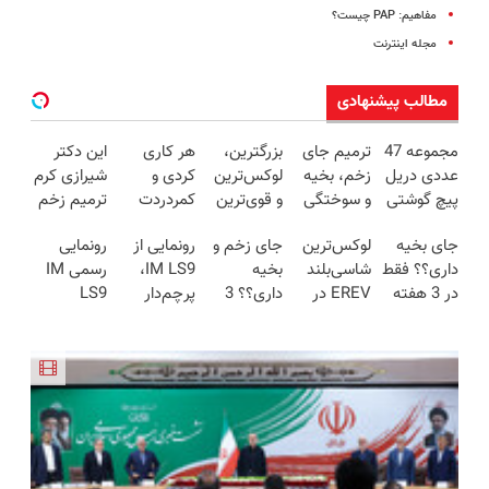
مفاهیم: PAP چیست؟
مجله اینترنت
مطالب پیشنهادی
مجموعه 47
ترمیم جای
بزرگترین،
هر کاری
این دکتر
عددی دریل
زخم، بخیه
لوکس‌ترین
کردی و
شیرازی کرم
پیچ گوشتی
و سوختگی
و قوی‌ترین
کمردردت
ترمیم زخم
شارژی
فقط در 3
شاسی بلند
درمان نشد؟
ایرانی را
جای بخیه
لوکس‌ترین
جای زخم و
رونمایی از
رونمایی
(تخفیف به
هفته!!😍
EREV در
پر کردن
ساخت!!!
داری؟؟ فقط
شاسی‌بلند
بخیه
IM LS9،
رسمی IM
مدت
در ایران
پرسشنامه و
در 3 هفته
EREV در
داری؟؟ 3
پرچم‌دار
LS9
محدود)
رونمایی شد
دریافت راه
ترمیمش
ایران، توسط
هفته‌ای
فوق‌لوکس
لوکس‌ترین
حل
کن!😍
نیکا موتور
محوش کن!
EREV وارد
EREV در
رونمایی
بازار ایران
ایران
شد!
شد