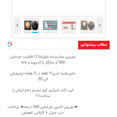
›
‹
مطالب پیشنهادی
دوربین مداربسته پانوراما👈🏻 قابلیت چرخش
360°و سازگار با اندروید و ios
جای بخیه داری؟؟ فقط در 3 هفته ترمیمش
کن!😍
این دکتر شیرازی کرم ترمیم زخم ایرانی را
ساخت!!!
🔥دوربین لامپی چرخشی 360 درجه🔥 پرداخت
درب منزل + گارانتی تعویض