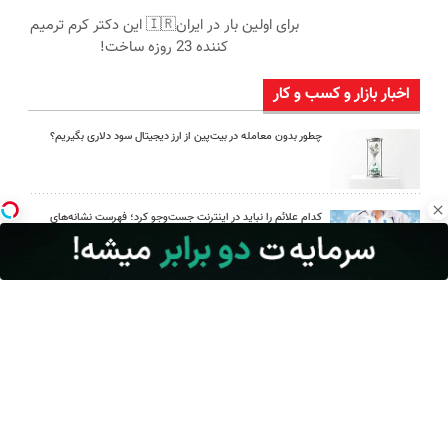
برای اولین بار در ایران🇮🇷 این دکتر کرم ترمیم
کننده 23 روزه ساخت!
اخبار بازار و کسب و کار
چطور بدون معامله در بیت‌پین از ارز دیجیتال سود دلاری بگیریم؟
کدام علائم را نباید در اینترنت جست‌وجو کرد؛ فهرست نشانه‌های
هشدار
اوریکس گیم؛ مرجع خرید یوسی پابجی موبایل
چگونه پیراهن مردانه را با شلوار جین یا پارچه‌ای ست کنیم؟