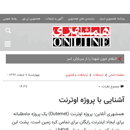
روزنامه همشهری امروز
نیازمندی های همشهری
آگهی و تبلیغات
همشهری تی وی
روابط عمومی ه
انتقام خون شهدا را از سربازان اسرائیل می‌گیری
صفحه اصلی
ارتباطات
ارتباطات و فناوری
چهارشنبه ۷ اسفند ۱۳۹۲ -
مجموع نظرات: ۰
۱۹:۳۷
آشنایی با پروژه اوترنت
همشهری آنلاین: پروژه اوترنت (Outernet) یک پروژه‌ جاه‌طلبانه
برای ایجاد اینترنت رایگان برای تمامی کره زمین است. پشت این