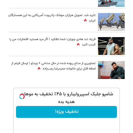
تایید شد: تحویل هزاران موشک پاتریوت آمریکایی به این همسایگان
ایران
فریاد تند هادی چوپان؛‌ شما دلقکید | اگر مرد هستید افتخارات من را
کسب کنید
تصاویری از مداح ربوده شده در حال مداحی + ویدئو | ارسال فیلم از
لحظه قتل برای خانواده‌ حمیدرضا رجب‌زاده
بک!
شامپو جلبک اسپیرولینارو با ۴۵٪ تخفیف به موهات
هدیه بده
تخفیف ویژه!