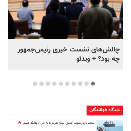
س
چالش‌های نشست خبری رئیس‌جمهور
«س
چه بود؟ + ویدئو
روز
دیدگاه خوانندگان
شاید ناچار شویم کنترل تنگه هرمز را به ایران واگذار کنیم