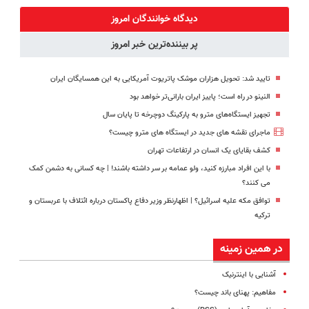
رایگان+پرداخت
همین‌جاست!
◗پرسش‌نامه◖
دیدگاه خوانندگان امروز
اقساطی😍
پر بیننده‌ترین خبر امروز
تایید شد: تحویل هزاران موشک پاتریوت آمریکایی به این همسایگان ایران
النینو در راه است؛ پاییز ایران بارانی‌تر خواهد بود
تجهیز ایستگاه‌های مترو به پارکینگ دوچرخه تا پایان سال
ماجرای نقشه های جدید در ایستگاه های مترو چیست؟
کشف بقایای یک انسان در ارتفاعات تهران
با این افراد مبارزه کنید، ولو عمامه بر سر داشته باشند! | چه کسانی به دشمن کمک
می کنند؟
توافق مکه علیه اسرائیل؟ | اظهارنظر وزیر دفاع پاکستان درباره ائتلاف با عربستان و
ترکیه
در همین زمینه
آشنایی با اینترنیک
مفاهیم: پهنای باند چیست؟