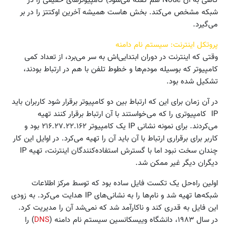
گاهی به آن Node هم گفته می‌شود) کامپیوترهای حقیقی را در
شبکه مشخص می‌کند. بخش هاست همیشه آخرین اوکتتز را در بر
می‌گیرد.
پروتکل اینترنت: سیستم نام دامنه
وقتی که اینترنت در دوران ابتدایی‌اش به سر می‌برد، از تعداد کمی
کامپیوتر که بوسیله مودم‌ها و خطوط تلفن با هم در ارتباط بودند،
تشکیل شده بود.
در آن زمان برای این که ارتباط بین دو کامپیوتر برقرار شود کاربران باید
IP کامپیوتری را که می‌خواستند با آن ارتباط برقرار کنند تهیه
می‌کردند. برای نمونه نشانی IP یک کامپیوتر ۲۱۶.۲۷.۲۲.۱۶۲ بود و
کاربر برای برقراری ارتباط با آن باید آن را تهیه می‌کرد. در اوایل این کار
چندان سخت نبود اما با گسترش استفاده‌کنندگان اینترنت، تهیه IP
دیگران دیگر غیر ممکن شد.
اولین راه‌حل یک تکست فایل ساده بود که توسط مرکز اطلاعات
شبکه‌ها تهیه شد و نام‌ها را به نشانی‌های IP هدایت می‌کرد. به زودی
این فایل به قدری کند و ناکارآمد شد که نمی‌شد آن را مدیریت کرد.
در سال ۱۹۸۳، دانشگاه وییسکانسین سیستم نام‌ دامنه (
DNS
) را