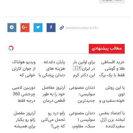
مطالب پیشنهادی
خرید اقساطی
برای اولین بار
پایان دغدغه
ویدیو هولناک
طلا و گوشی
در ایران🇮🇷
هزینه های
از جوان کارتن
فقط با یک برگ
این دکتر کرم
دندان پزشکی با
خوابی که
چک صیادی
ترمیم کننده 23
پک سفید
میلیاردر شد.
با این روش
دندان مصنوعی
آرتروز مفاصل
دوربین لامپی
روزه ساخت!
کننده خانگی
آموزش رایگان
توی
سوئیسی:
خود را به طور
چرخشی 360
خونه،سفیدی و
جدیدترین
قطعی درمان
درجه فقط
زیبایی دندوناتو
فناوری اروپا،
کنید!
امروز حراج شد
با اعتماد بنفس
دندان مصنوعی
زانو درد رو
آرتروز مفصل
برگردون
سبک و مقاوم |
◗پرسش‌نامه◖
🔥 پرداخت
لبخند بزن (ژل
سوئیسی |
تحمل می‌کنی
زانو رو یکبار
(40%off)
پرداخت قسطی
درب منزل
سفیدکننده
سبک، مقاوم،
که چی؟
برای همیشه
دندان40%تخفیف)
طبیعی! ویزیت
راه‌حلش
درمان کن!