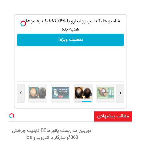
بک!
شامپو جلبک اسپیرولینارو با ۴۵٪ تخفیف به موهات
هدیه بده
تخفیف ویژه!
›
‹
مطالب پیشنهادی
دوربین مداربسته پانوراما👈🏻 قابلیت چرخش
360°و سازگار با اندروید و ios