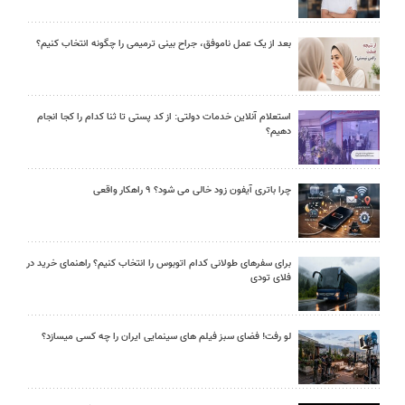
بعد از یک عمل ناموفق، جراح بینی ترمیمی را چگونه انتخاب کنیم؟
استعلام آنلاین خدمات دولتی: از کد پستی تا ثنا کدام را کجا انجام
دهیم؟
چرا باتری آیفون زود خالی می شود؟ ۹ راهکار واقعی
برای سفرهای طولانی کدام اتوبوس را انتخاب کنیم؟ راهنمای خرید در
فلای تودی
لو رفت! فضای سبز فیلم های سینمایی ایران را چه کسی میسازد؟