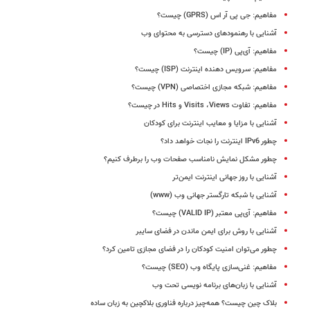
مفاهیم: جی پی آر اس (GPRS) چیست؟
آشنایی با رهنمودهای دسترسی به محتوای وب
مفاهیم: آی‌پی (IP) چیست؟
مفاهیم: سرویس دهنده اینترنت (ISP) چیست؟
مفاهیم: شبکه مجازی اختصاصی (VPN) چیست؟
مفاهیم: تفاوت Visits ،Views و Hits در چیست؟
آشنایی با مزایا و معایب اینترنت برای کودکان
چطور IPv6‌ اینترنت را نجات خواهد داد؟
چطور مشکل نمایش نامناسب صفحات وب را برطرف کنیم؟
آشنایی با روز جهانی اینترنت ایمن‌تر
آشنایی با شبکه تارگستر جهانی وب (www)
مفاهیم: آی‌پی معتبر (VALID IP) چیست؟
آشنایی با روش برای ایمن ماندن در فضای سایبر
چطور می‌توان امنیت کودکان را در فضای مجازی تامین کرد؟
مفاهیم: غنی‌‏سازی پایگاه وب (SEO) چیست؟
آشنایی با زبان‌های برنامه نویسی تحت وب
بلاک چین چیست؟ همه‌چیز درباره فناوری بلاکچین به زبان ساده