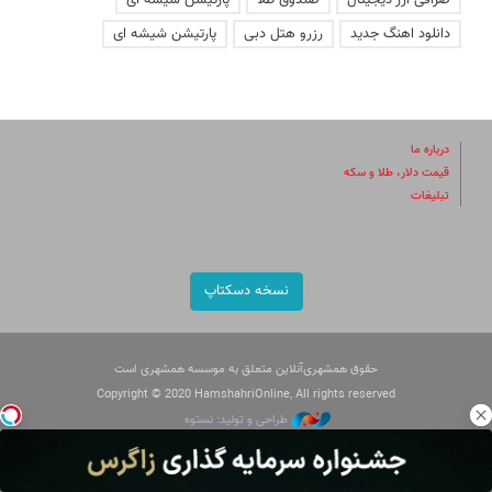
صرافی ارز دیجیتال
صندوق طلا
پارتیشن شیشه ای
دانلود اهنگ جدید
رزرو هتل دبی
پارتیشن شیشه ای
درباره ما
قیمت دلار، طلا و سکه
تبلیغات
نسخه دسکتاپ
حقوق همشهری‌آنلاین متعلق به موسسه همشهری است
Copyright © 2020 HamshahriOnline, All rights reserved
طراحی و تولید: نستوه