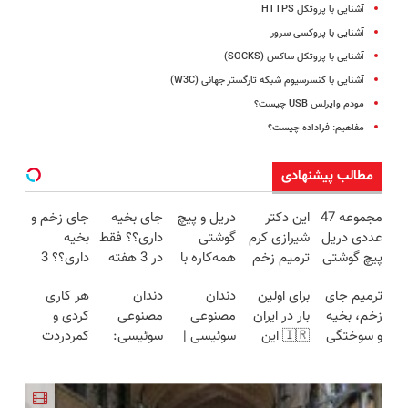
آشنایی با پروتکل HTTPS
آشنایی با پروکسی سرور
آشنایی با پروتکل ساکس (SOCKS)
آشنایی با کنسرسیوم شبکه تارگستر جهانی (W3C)
مودم وایرلس USB چیست؟
مفاهیم: فراداده‌ چیست؟
مطالب پیشنهادی
مجموعه 47
این دکتر
دریل و پیچ
جای بخیه
جای زخم و
عددی دریل
شیرازی کرم
گوشتی
داری؟؟ فقط
بخیه
پیچ گوشتی
ترمیم زخم
همه‌کاره با
در 3 هفته
داری؟؟ 3
شارژی
ایرانی را
گیربکس
ترمیمش
هفته‌ای
ترمیم جای
برای اولین
دندان
دندان
هر کاری
(تخفیف به
ساخت!!!
هوشمند ⚙️
کن!😍
محوش کن!
زخم، بخیه
بار در ایران
مصنوعی
مصنوعی
کردی و
مدت
(نصف
و سوختگی
🇮🇷 این
سوئیسی |
سوئیسی:
کمردردت
محدود)
قیمت بازار
فقط در 3
دکتر کرم
سبک،
جدیدترین
درمان نشد؟
🔥)
هفته!!😍
ترمیم کننده
مقاوم،
فناوری
پر کردن
23 روزه
طبیعی!
اروپا، سبک
پرسشنامه و