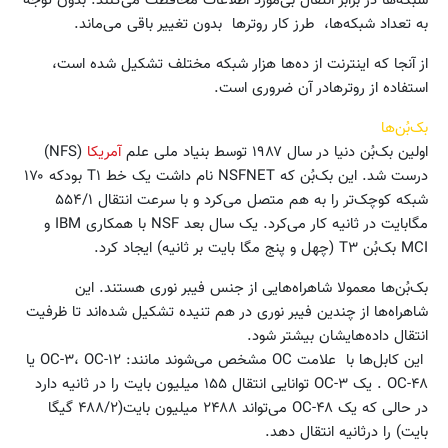
شبکه‌ها در برابر انتقال بی‌مورد اطلاعات محافظت می‌کنند. بدون توجه
به تعداد شبکه‌ها، ‌ طرز کار روترها بدون تغییر باقی می‌ماند.
از آنجا که اینترنت از ده‌ها هزار شبکه مختلف تشکیل شده است،
استفاده از روترهادر آن ضروری است.
بک‌بُن‌ها
اولین بک‌بُن دنیا در سال ۱۹۸۷ توسط بنیاد ملی علم
آمریکا
(NFS)
درست شد. این بک‌بُن که NSFNET نام داشت یک خط T۱ بودکه ۱۷۰
شبکه کوچک‌تر را به هم متصل می‌کرد و با سرعت انتقال ۵۵۴/۱
مگابایت در ثانیه کار می‌کرد. یک سال بعد NSF با همکاری IBM و
MCI بک‌بُن T۳ (چهل و پنج مگا بایت بر ثانیه) ایجاد کرد.
بک‌بُن‌ها معمولا شاهراه‌هایی از جنس فیبر نوری هستند. این
شاهراه‌ها از چندین فیبر نوری در هم تنیده تشکیل شده‌اند تا ظرفیت
انتقال داده‌هایشان بیشتر شود.
این کابل‌ها با علامت OC مشخص می‌شوند مانند: OC-۳، OC-۱۲ یا
OC-۴۸ . یک OC-۳ توانایی انتقال ۱۵۵ میلیون بایت را در ثانیه دارد
در حالی که یک OC-۴۸ می‌تواند ۲۴۸۸ میلیون بایت(۴۸۸/۲ گیگا
بایت) را درثانیه انتقال دهد.