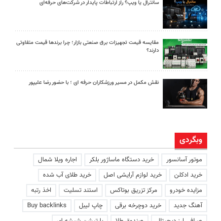
سانترال یا ویپ؟ راز ارتباطات پایدار در شرکت‌های حرفه‌ای
مقایسه قیمت تجهیزات برق صنعتی بازار؛ چرا برندها قیمت متفاوتی
دارند؟
نقش مکمل در مسیر ورزشکاران حرفه ای ؛ با حضور رضا علیپور
وبگردی
موتور آسانسور
خرید دستگاه ماساژور بلکر
اجاره ویلا شمال
خرید ادکلن
خرید لوازم آرایشی اصل
خرید طلای آب شده
مزایده خودرو
مرکز تزریق بوتاکس
استند تسلیت
اخذ رتبه
آهنگ جدید
خرید دوچرخه برقی
چاپ لیبل
Buy backlinks