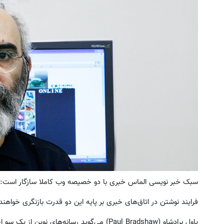
یل دقیق با کنترل سرعت اتوماتیک 🎯
به بزرگترین جشنواره ایمپلنت تهر
(مجموعه 47عددی + تخفیف ویژه)
! | فقط ۲۵ میلیون !
ثبت سفارش!
رزرورایگان نوبت
سبک خبر نویسی الماس خبری با دو خصیصه وب کاملا سازگار است
فرایند نوشتن در اتاق‌های خبری بر پایه این دو قدرت بازنگری خواهند
پاول برادشاو (Paul Bradshaw) می‌گوید رسانه‌های 