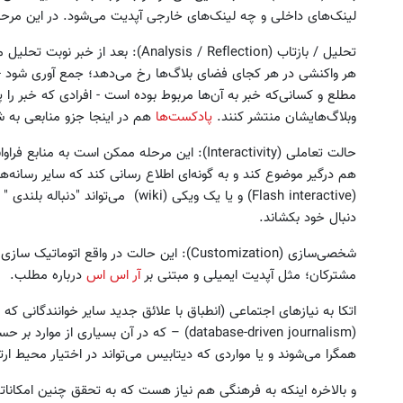
لینک‌های داخلی و چه لینک‌های خارجی آپدیت می‌شود. در این مرحل
تحلیل / بازتاب (Analysis / Reflection)
هر واکنشی در هر کجای فضای بلاگ‌ها رخ می‌دهد؛ جمع آوری شود - به
مطلع و کسانی‌که خبر به آن‌ها مربوط بوده است - افرادی که خبر 
وبلاگ‌هایشان منتشر کنند.
پادکست‌ها
هم در اینجا جزو منابعی به شم
حالت تعاملی (Interactivity): این مرحله ممکن است به
هم درگیر موضوع کند و به گونه‌ای اطلاع رسانی کند که سایر رسانه‌ها
(Flash interactive) و یا یک ویکی (wiki) 
دنبال خود بکشاند.
شخصی‌سازی (Customization): این حالت در واقع 
مشترکان؛ مثل آپدیت ایمیلی و مبتنی بر
آر اس اس
درباره مطلب.
اتکا به نیازهای اجتماعی (انطباق با علائق جدید سایر خوانندگانی که خب
(database-driven journalism) – که در آن بسیاری از موارد بر حسب متا تگ‌ها [
همگرا می‌شوند و یا مواردی که دیتابیس می‌تواند در اختیار محیط ار
و بالاخره اینکه به فرهنگی هم نیاز هست که به تحقق چنین امکاناتی