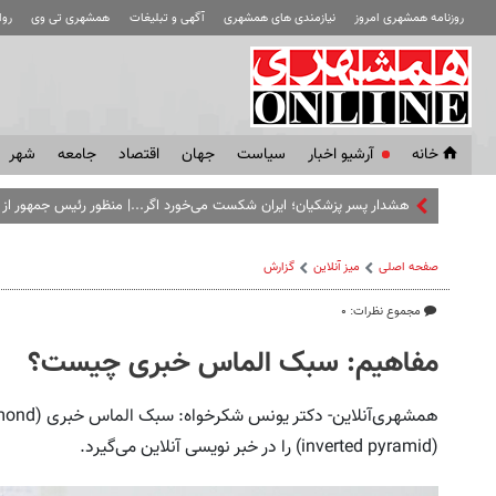
روزنامه همشهری امروز
نیازمندی های همشهری
آگهی و تبلیغات
همشهری تی وی
رو
خانه
آرشیو اخبار
سياست
جهان
اقتصاد
جامعه
شهر
هشدار پسر پزشکیان؛ ایران شکست می‌خورد اگر...| منظور رئیس جمهور 
صفحه اصلی
میز آنلاین
گزارش
مجموع نظرات: ۰
مفاهیم: سبک الماس خبری چیست؟
(inverted pyramid) را در خبر نویسی آنلاین می‌گیرد.