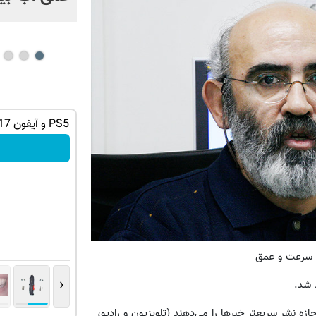
ان سر بزنید
گردونه شانس بدون پوچ از PS5 تا آیفون17
PS5 و آیفون 17 جایزه این گردونه شانس 😍
و بیت کوین 🔥
بچرخونش
: سرعت و عمق
‹
 شد.
نوین از یک سو اجازه نشر سریعتر خبرها را می‌دهند (تلویزیون و رادیو،