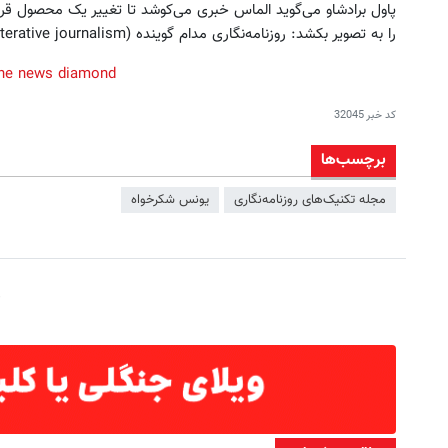
پاول برادشاو می‌گوید الماس خبری می‌کوشد تا تغییر یک محصول 
را به تصویر بکشد: روزنامه‌نگاری مدام گوینده (iterative journalism) در رسانه‌های نوین؛ اینکه خبر تا ابد "ناتمام" است.
the news diamond
کد خبر
32045
برچسب‌ها
مجله تکنیک‌های روزنامه‌نگاری
یونس‌ شکرخواه