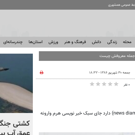
ابط عمومی همشهری
محله
زندگی
دانش
فرهنگ و هنر
ورزش
استان‌ها
چندرسانه‌ای
از جمله معروفش چیست؟
جمعه ۳۰ شهریور ۱۳۸۶ - ۱۸:۳۲
۰ نفر
همشهری‌آنلاین- دکتر یونس شکرخواه: سبک الماس خبری (news diamond) دارد جای سبک خبر نویسی هرم وارونه
برخورد تاریخی موشک فالکون
کشتی‌ جنگ 
۹ با ماه + فیلم
عمق آب بیر