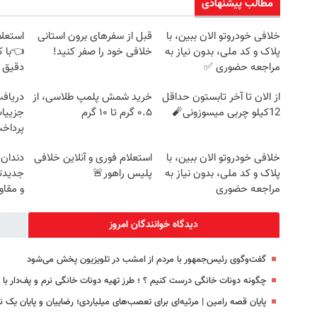
مطالب پیشنهادی
خلافی خودروتو الان ببین، با
قبل از سفرهای برون استانی
استعلا
پلاک و کد ملی، بدون نیاز به
خلافی خود را صفر کنید!
👈با ک
مراجعه حضوری ✅
دقیق 
از الان تا آخر تابستون حداقل
خرید شمش پلمپ طلاسی، از
12کیلو چربی میسوزونی🧨
۰.۵ گرم تا ۱۰ گرم
جزییات
پرداخ
خلافی خودروتو الان ببین، با
استعلام فوری و آنلاین خلافی
دندان
پلاک و کد ملی، بدون نیاز به
پلیس راهور🚨
جدیدتر
مراجعه حضوری
و مقا
دیدگاه خوانندگان امروز
گفت‌وگوی رئیس‌جمهور با مردم از امشب در تلویزیون پخش می‌شود
چگونه دونات خانگی درست کنیم ؟ ؛ طرز تهیه دونات خانگی نرم و پف‌دار ب
پایان قصه رامین | مرثیه‌ای برای تعصب‌های میلیاردی؛ رضاییان و پایان یک 