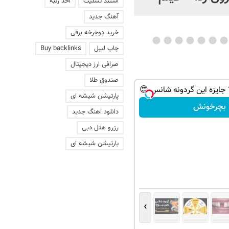
استند تسلیت
اخذ رتبه
عاشقانه با یک زن
آهنگ جدید
خرید دوچرخه برقی
چاپ لیبل
Buy backlinks
صرافی ارز دیجیتال
صندوق طلا
پارتیشن شیشه ای
بچرخونش
دانلود اهنگ جدید
رزرو هتل دبی
پارتیشن شیشه ای
›