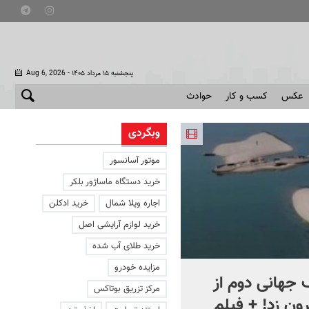
- پنجشنبه ۱۵ مرداد ۱۴۰۵
Aug 6, 2026
عکس
کسب و کار
حوادث
وبگردی
موتور آسانسور
خرید دستگاه ماساژور بلکر
اجاره ویلا شمال
خرید ادکلن
خرید لوازم آرایشی اصل
خرید طلای آب شده
مزایده خودرو
جهانی دوم از
افشای اطلاعات برای ترور
مرکز تزریق بوتاکس
ون زد! + فیلم
بارون ترامپ | ماجرای قرار